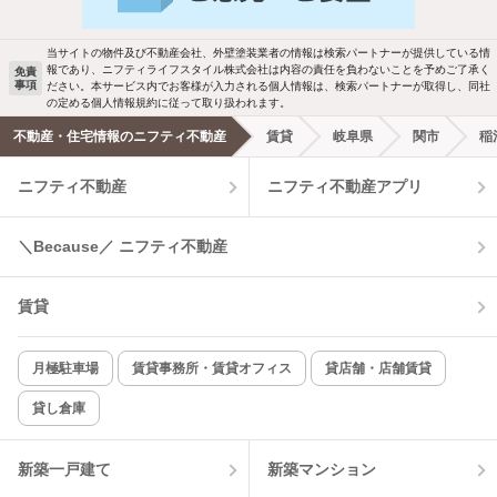
駐車場あり
ペット相談
当サイトの物件及び不動産会社、外壁塗装業者の情報は検索パートナーが提供している情
報であり、ニフティライフスタイル株式会社は内容の責任を負わないことを予めご了承く
免責
事項
ださい。本サービス内でお客様が入力される個人情報は、検索パートナーが取得し、同社
洗濯機置場あり
独立洗面台
の定める個人情報規約に従って取り扱われます。
不動産・住宅情報のニフティ不動産
賃貸
岐阜県
関市
稲
エアコンあり
都市ガス
ニフティ不動産
ニフティ不動産アプリ
温水洗浄便座
オートロック
＼Because／ ニフティ不動産
コンロ2口以上
追焚き機能
賃貸
TV付インターホン
角部屋
新着のみ
インターネット無料
月極駐車場
賃貸事務所・賃貸オフィス
貸店舗・店舗賃貸
貸し倉庫
該当件数:
物件一覧に反映
3
件
新築一戸建て
新築マンション