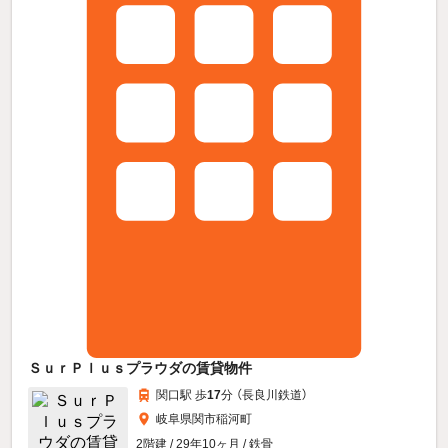
ＳｕｒＰｌｕｓプラウダの賃貸物件
関口駅 歩
17
分 （長良川鉄道）
岐阜県関市稲河町
2階建 / 29年10ヶ月 / 鉄骨