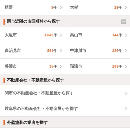
植野
大杉
3
件
28
件
関市近隣の市区町村から探す
大垣市
高山市
1,645
件
144
件
多治見市
中津川市
551
件
336
件
美濃市
瑞浪市
35
件
293
件
不動産会社・不動産屋から探す
関市の不動産会社・不動産屋から探す
岐阜県の不動産会社・不動産屋から探す
外壁塗装の業者を探す