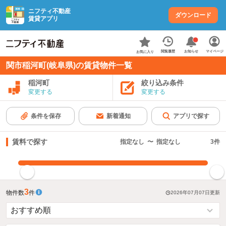
ニフティ不動産
ダウンロード
賃貸アプリ
お知らせ
閲覧履歴
マイページ
お気に入り
関市稲河町(岐阜県)の賃貸物件一覧
稲河町
絞り込み条件
変更する
変更する
条件を保存
新着通知
アプリで探す
賃料で探す
指定なし
〜
指定なし
3
件
指定した賃料で絞り込む
3
物件数
件
2026年07月07日
更新