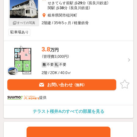
せきてらす前駅 歩
29
分 （長良川鉄道）
関駅 歩
38
分 （長良川鉄道）
岐阜県関市稲河町
2階建 / 35年5ヶ月 / 軽量鉄骨
すべての写真
駐車場あり
3.8
万円
（管理費3,000円）
不要
不要
敷
礼
2階 / 2DK / 40.0㎡
お問い合わせ
（無料）
提供
テラスト桜井Aのすべての部屋を見る