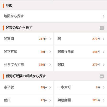
地図
地図から探す
関市の駅から探す
関富岡
関
217
件
279
件
関下有知
関市役所前
49
件
145
件
せきてらす前
関口
356
件
277
件
稲河町近隣の町域から探す
市平賀
一本木町
49
件
7
件
稲口
鋳物師屋
17
件
125
件