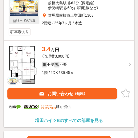
前橋大島駅 歩
62
分 （両毛線）
伊勢崎駅 歩
69
分 （両毛線
など
）
群馬県前橋市上増田町1303
すべての写真
2階建 / 35年7ヶ月 / 木造
駐車場あり
3.4
万円
（管理費3,000円）
不要
不要
敷
礼
1階 / 2DK / 36.45㎡
お問い合わせ
（無料）
ほか提供
増田ハイツBのすべての部屋を見る