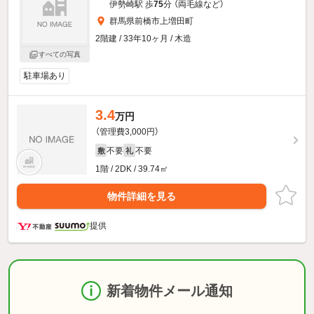
伊勢崎駅 歩
75
分 （両毛線
など
）
群馬県前橋市上増田町
2階建 / 33年10ヶ月 / 木造
すべての写真
駐車場あり
3.4
万円
（管理費3,000円）
不要
不要
敷
礼
1階 / 2DK / 39.74㎡
物件詳細を見る
提供
新着物件メール通知