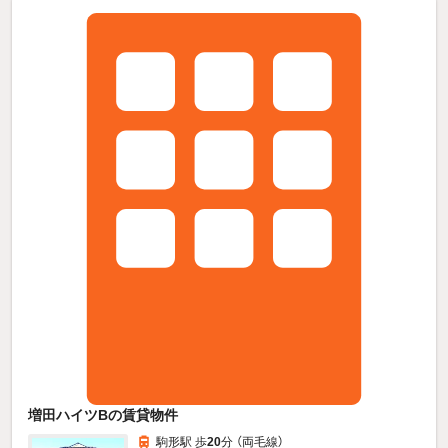
増田ハイツBの賃貸物件
駒形駅 歩
20
分 （両毛線）