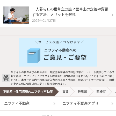
一人暮らしの世帯主は誰？世帯主の定義や変更
する方法、メリットを解説
2025年01月27日
他の人はこんな条件で絞り込んでいます！
人気のこだわり条件
バス・トイレ別
2階以上
駐車場あり
ペット相談
当サイトの物件及び不動産会社、外壁塗装業者の情報は検索パートナーが提供している情
報であり、ニフティライフスタイル株式会社は内容の責任を負わないことを予めご了承く
免責
事項
ださい。本サービス内でお客様が入力される個人情報は、検索パートナーが取得し、同社
洗濯機置場あり
独立洗面台
の定める個人情報規約に従って取り扱われます。
不動産・住宅情報のニフティ不動産
賃貸
群馬県
前橋市
エアコンあり
都市ガス
ニフティ不動産
ニフティ不動産アプリ
温水洗浄便座
オートロック