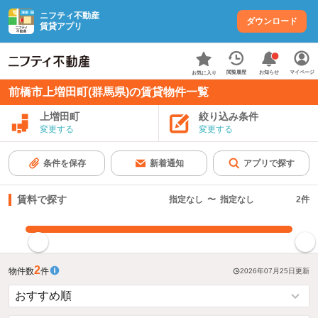
ニフティ不動産
ダウンロード
賃貸アプリ
お知らせ
閲覧履歴
マイページ
お気に入り
前橋市上増田町(群馬県)の賃貸物件一覧
上増田町
絞り込み条件
変更する
変更する
条件を保存
新着通知
アプリで探す
賃料で探す
指定なし
〜
指定なし
2
件
指定した賃料で絞り込む
2
物件数
件
2026年07月25日
更新