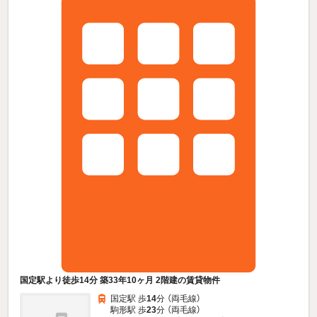
国定駅より徒歩14分 築33年10ヶ月 2階建の賃貸物件
国定駅 歩
14
分 （両毛線）
駒形駅 歩
23
分 （両毛線）