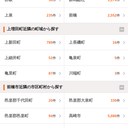
上泉
前橋
235
件
2,552
件
上増田町近隣の町域から探す
上新田町
上長磯町
789
件
16
件
上細井町
亀泉町
52
件
5
件
亀里町
川端町
87
件
3
件
前橋市近隣の市区町村から探す
邑楽郡千代田町
邑楽郡大泉町
20
件
330
件
邑楽郡邑楽町
高崎市
94
件
5,086
件