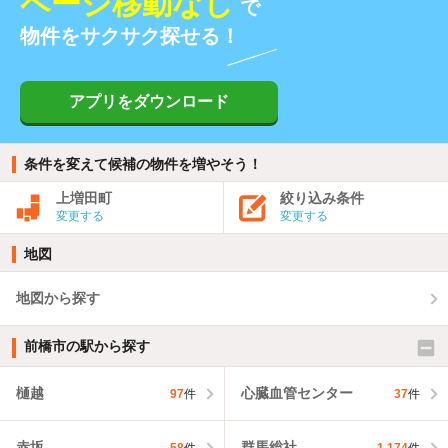
ページ移動なし
で
物件をサクサク探せる！
アプリをダウンロード
条件を変えて候補の物件を増やそう！
上増田町
絞り込み条件
変更する
変更する
地図
地図から探す
前橋市の駅から探す
樋越
心臓血管センター
97
件
37
件
赤坂
群馬総社
58
件
1,174
件