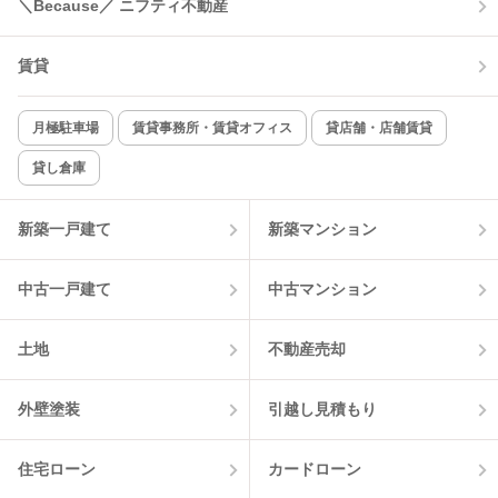
＼Because／ ニフティ不動産
コンロ2口以上
追焚き機能
賃貸
TV付インターホン
角部屋
新着のみ
インターネット無料
月極駐車場
賃貸事務所・賃貸オフィス
貸店舗・店舗賃貸
貸し倉庫
該当件数:
物件一覧に反映
2
件
新築一戸建て
新築マンション
中古一戸建て
中古マンション
土地
不動産売却
外壁塗装
引越し見積もり
住宅ローン
カードローン