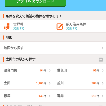
アプリをダウンロード
条件を変えて候補の物件を増やそう！
古戸町
絞り込み条件
変更する
変更する
地図
地図から探す
太田市の駅から探す
治良門橋
世良田
94
件
92
件
太田
韮川
1,160
件
308
件
藪塚
竜舞
143
件
519
件