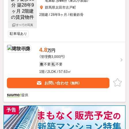
竜舞駅 歩
64
分 （東武小泉線）
群馬県太田市古戸町
2階建 / 28年9ヶ月 / 軽量鉄骨
すべての写真
駐車場あり
4.8
万円
（管理費3,000円）
不要
不要
敷
礼
1階 / 2LDK / 57.63㎡
お問い合わせ
（無料）
提供