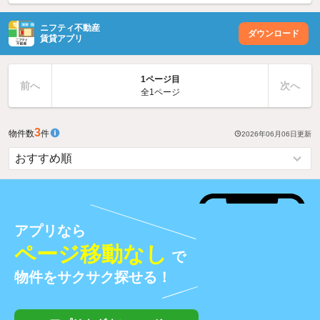
ニフティ不動産
ダウンロード
賃貸アプリ
1ページ目
前へ
次へ
全1ページ
3
物件数
件
2026年06月06日
更新
アプリなら
ページ移動なし
で
物件をサクサク探せる！