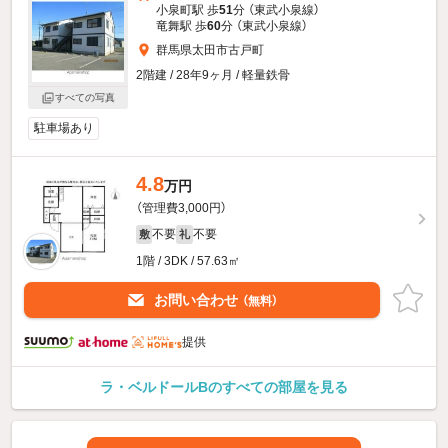
小泉町駅 歩
51
分 （東武小泉線）
竜舞駅 歩
60
分 （東武小泉線）
群馬県太田市古戸町
2階建 / 28年9ヶ月 / 軽量鉄骨
すべての写真
駐車場あり
4.8
万円
（管理費3,000円）
不要
不要
敷
礼
1階 / 3DK / 57.63㎡
お問い合わせ
（無料）
提供
ラ・ベルドールBのすべての部屋を見る