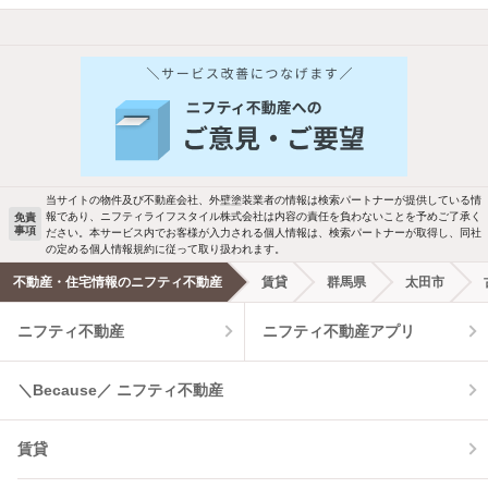
他の人はこんな条件で絞り込んでいます！
人気のこだわり条件
新着物件メール通知
バス・トイレ別
2階以上
ご希望の条件の物件が見つかり次第、メ
駐車場あり
ペット相談
ールでお知らせします
当サイトの物件及び不動産会社、外壁塗装業者の情報は検索パートナーが提供している情
報であり、ニフティライフスタイル株式会社は内容の責任を負わないことを予めご了承く
免責
洗濯機置場あり
独立洗面台
事項
ださい。本サービス内でお客様が入力される個人情報は、検索パートナーが取得し、同社
新着メール通知を受け取る
の定める個人情報規約に従って取り扱われます。
エアコンあり
都市ガス
不動産・住宅情報のニフティ不動産
賃貸
群馬県
太田市
ニフティ不動産
ニフティ不動産アプリ
温水洗浄便座
オートロック
コンロ2口以上
追焚き機能
＼Because／ ニフティ不動産
TV付インターホン
角部屋
賃貸