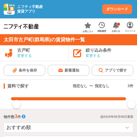
ニフティ不動産
ダウンロード
賃貸アプリ
お知らせ
閲覧履歴
マイページ
お気に入り
太田市古戸町(群馬県)の賃貸物件一覧
古戸町
絞り込み条件
変更する
変更する
条件を保存
新着通知
アプリで探す
賃料で探す
指定なし
〜
指定なし
3
件
指定した賃料で絞り込む
3
物件数
件
2026年06月06日
更新