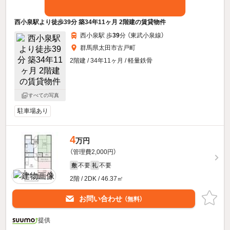
西小泉駅より徒歩39分 築34年11ヶ月 2階建の賃貸物件
西小泉駅 歩
39
分 （東武小泉線）
群馬県太田市古戸町
2階建 / 34年11ヶ月 / 軽量鉄骨
すべての写真
駐車場あり
4
万円
（管理費2,000円）
不要
不要
敷
礼
2階 / 2DK / 46.37㎡
お問い合わせ
（無料）
提供