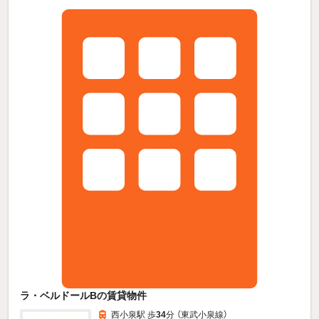
ラ・ベルドールBの賃貸物件
西小泉駅 歩
34
分 （東武小泉線）