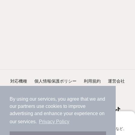
対応機種
個人情報保護ポリシー
利用規約
運営会社
ヘルプ・お問い合わせ
採用情報
By using our services, you agree that we and
our
partners
use cookies to improve
advertising and enhance your experience on
アプリに切り替えて、サクサクお部屋探し
our services.
Privacy Policy
会員登録なしですぐ使える。マップ検索やお気に入り保存など、
©NIFTY Lifestyle Co., Ltd.
アプリ限定の便利な機能が使えます！