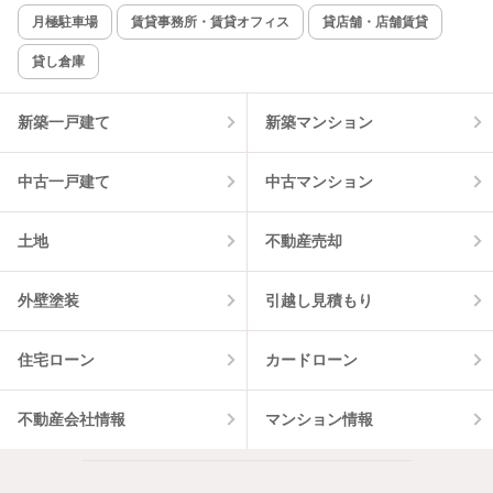
新着のみ
インターネット無料
月極駐車場
賃貸事務所・賃貸オフィス
貸店舗・店舗賃貸
貸し倉庫
該当件数:
物件一覧に反映
3
件
新築一戸建て
新築マンション
中古一戸建て
中古マンション
土地
不動産売却
外壁塗装
引越し見積もり
住宅ローン
カードローン
不動産会社情報
マンション情報