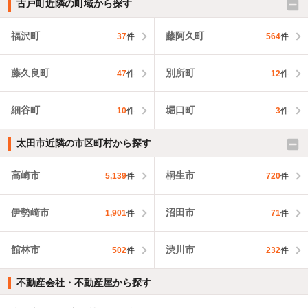
古戸町近隣の町域から探す
福沢町
藤阿久町
37
件
564
件
藤久良町
別所町
47
件
12
件
細谷町
堀口町
10
件
3
件
太田市近隣の市区町村から探す
高崎市
桐生市
5,139
件
720
件
伊勢崎市
沼田市
1,901
件
71
件
館林市
渋川市
502
件
232
件
不動産会社・不動産屋から探す