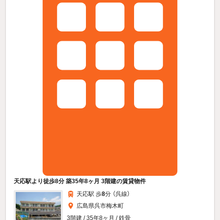
天応駅より徒歩8分 築35年8ヶ月 3階建の賃貸物件
天応駅 歩
8
分 （呉線）
広島県呉市梅木町
3階建 / 35年8ヶ月 / 鉄骨