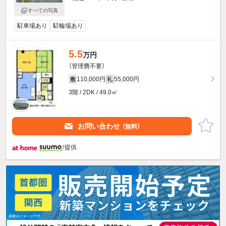
すべての写真
駐車場あり
駐輪場あり
5.5
万円
（管理費不要）
110,000円
55,000円
敷
礼
3階 / 2DK / 49.0㎡
お問い合わせ
（無料）
提供