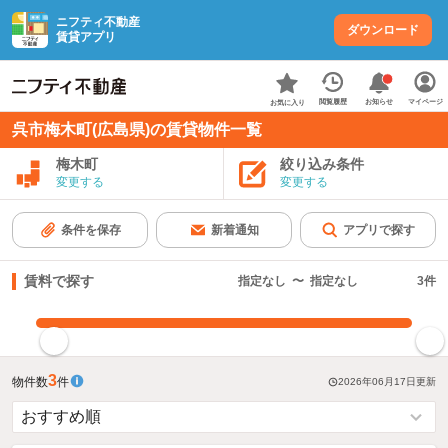
ニフティ不動産
ダウンロード
賃貸アプリ
お知らせ
閲覧履歴
マイページ
お気に入り
呉市梅木町(広島県)の賃貸物件一覧
梅木町
絞り込み条件
変更する
変更する
条件を保存
新着通知
アプリで探す
賃料で探す
指定なし
〜
指定なし
3
件
指定した賃料で絞り込む
3
物件数
件
2026年06月17日
更新