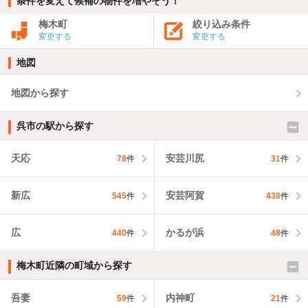
条件を変えて候補の物件を増やそう！
梅木町
絞り込み条件
変更する
変更する
地図
地図から探す
呉市の駅から探す
天応
安芸川尻
78
件
31
件
新広
安芸阿賀
545
件
438
件
広
かるが浜
440
件
48
件
梅木町近隣の町域から探す
吾妻
内神町
59
件
21
件