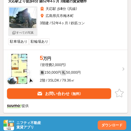
天応駅より徒歩8分 築52年4ヶ月 3階建の賃貸物件
天応駅 歩
8
分 （呉線）
広島県呉市梅木町
3階建 / 52年4ヶ月 / 鉄筋コン
すべての写真
駐車場あり
駐輪場あり
5
万円
（管理費2,000円）
150,000円
50,000円
敷
礼
2階 / 3SLDK / 79.36㎡
お問い合わせ
（無料）
提供
ニフティ不動産
ダウンロード
賃貸アプリ