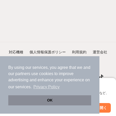
対応機種
個人情報保護ポリシー
利用規約
運営会社
ヘルプ・お問い合わせ
採用情報
By using our services, you agree that we and
our
partners
use cookies to improve
advertising and enhance your experience on
アプリに切り替えて、サクサクお部屋探し
our services.
Privacy Policy
会員登録なしですぐ使える。マップ検索やお気に入り保存など、
©NIFTY Lifestyle Co., Ltd.
アプリ限定の便利な機能が使えます！
OK
Web版で続行
アプリを開く
市区町村を変更
絞り込み条件を変更