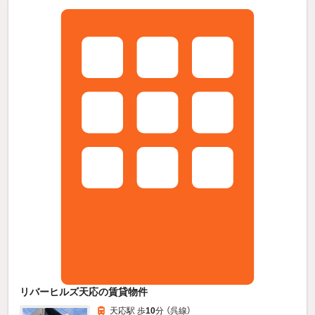
リバーヒルズ天応の賃貸物件
天応駅 歩
10
分 （呉線）