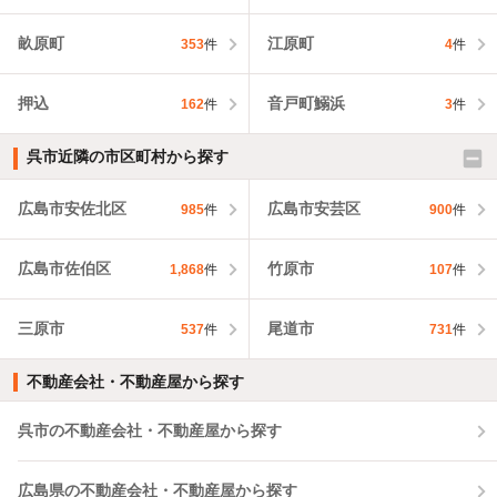
畝原町
江原町
353
件
4
件
押込
音戸町鰯浜
162
件
3
件
呉市近隣の市区町村から探す
広島市安佐北区
広島市安芸区
985
件
900
件
広島市佐伯区
竹原市
1,868
件
107
件
三原市
尾道市
537
件
731
件
不動産会社・不動産屋から探す
呉市の不動産会社・不動産屋から探す
広島県の不動産会社・不動産屋から探す