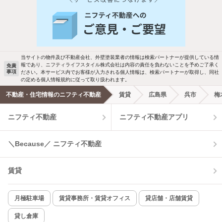
人気のこだわり条件
新着物件メール通知
バス・トイレ別
2階以上
ご希望の条件の物件が見つかり次第、メ
駐車場あり
ペット相談
ールでお知らせします
当サイトの物件及び不動産会社、外壁塗装業者の情報は検索パートナーが提供している情
報であり、ニフティライフスタイル株式会社は内容の責任を負わないことを予めご了承く
免責
事項
ださい。本サービス内でお客様が入力される個人情報は、検索パートナーが取得し、同社
洗濯機置場あり
独立洗面台
新着メール通知を受け取る
の定める個人情報規約に従って取り扱われます。
不動産・住宅情報のニフティ不動産
賃貸
広島県
呉市
梅
エアコンあり
都市ガス
ニフティ不動産
ニフティ不動産アプリ
温水洗浄便座
オートロック
＼Because／ ニフティ不動産
コンロ2口以上
追焚き機能
賃貸
TV付インターホン
角部屋
新着のみ
インターネット無料
月極駐車場
賃貸事務所・賃貸オフィス
貸店舗・店舗賃貸
貸し倉庫