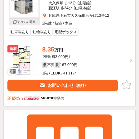
大久保駅 歩
12
分 （山陽線）
藤江駅 歩
24
分 （山電本線）
兵庫県明石市大久保町わかば13番12
すべての写真
2階建 / 新築 / 木造
駐車場あり
駐輪場あり
宅配ボックス
8.35
新着
万円
（管理費3,000円）
不要
167,000円
敷
礼
1階 / 1LDK / 41.11㎡
お問い合わせ
（無料）
提供