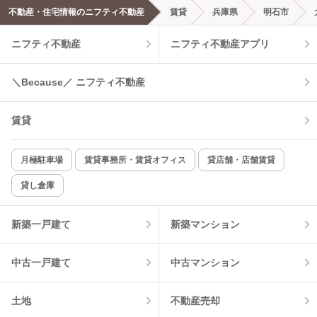
不動産・住宅情報のニフティ不動産
賃貸
兵庫県
明石市
エアコンあり
都市ガス
ニフティ不動産
ニフティ不動産アプリ
温水洗浄便座
オートロック
＼Because／ ニフティ不動産
コンロ2口以上
追焚き機能
賃貸
TV付インターホン
角部屋
新着のみ
インターネット無料
月極駐車場
賃貸事務所・賃貸オフィス
貸店舗・店舗賃貸
貸し倉庫
該当件数:
物件一覧に反映
6
件
新築一戸建て
新築マンション
中古一戸建て
中古マンション
土地
不動産売却