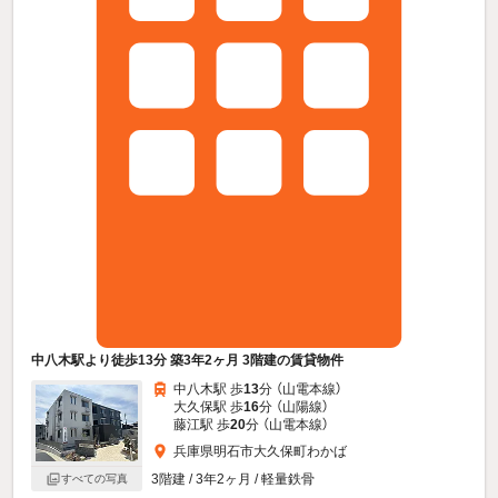
中八木駅より徒歩13分 築3年2ヶ月 3階建の賃貸物件
中八木駅 歩
13
分 （山電本線）
大久保駅 歩
16
分 （山陽線）
藤江駅 歩
20
分 （山電本線）
兵庫県明石市大久保町わかば
3階建 / 3年2ヶ月 / 軽量鉄骨
すべての写真