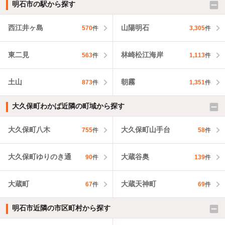
明石市の駅から探す
西江井ヶ島
山陽明石
570
件
3,305
件
東二見
林崎松江海岸
563
件
1,113
件
土山
朝霧
873
件
1,351
件
大久保町わかば近隣の町域から探す
大久保町八木
大久保町山手台
755
件
58
件
大久保町ゆりのき通
大蔵谷奥
90
件
139
件
大蔵町
大蔵天神町
67
件
69
件
明石市近隣の市区町村から探す