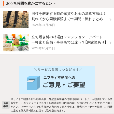
おうち時間を豊かにするヒント
同棲を解消する時の家賃やお金の清算方法は？
別れてから同棲解消までの期間・流れまとめ
2024年04月26日
立ち退き料の相場は？マンション・アパート・
一軒家と店舗・事務所では違う？【体験談あり】
2024年10月21日
他の人はこんな条件で絞り込んでいます！
人気のこだわり条件
バス・トイレ別
2階以上
駐車場あり
ペット相談
当サイトの物件及び不動産会社、外壁塗装業者の情報は検索パートナーが提供している情
報であり、ニフティライフスタイル株式会社は内容の責任を負わないことを予めご了承く
免責
事項
ださい。本サービス内でお客様が入力される個人情報は、検索パートナーが取得し、同社
洗濯機置場あり
独立洗面台
の定める個人情報規約に従って取り扱われます。