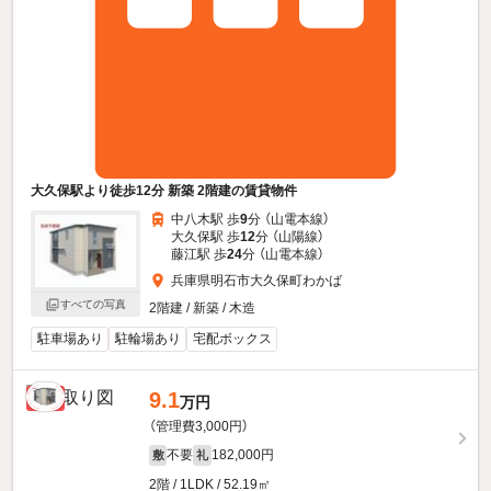
大久保駅より徒歩12分 新築 2階建の賃貸物件
中八木駅 歩
9
分 （山電本線）
大久保駅 歩
12
分 （山陽線）
藤江駅 歩
24
分 （山電本線）
兵庫県明石市大久保町わかば
すべての写真
2階建 / 新築 / 木造
駐車場あり
駐輪場あり
宅配ボックス
9.1
新着
万円
（管理費3,000円）
不要
182,000円
敷
礼
2階 / 1LDK / 52.19㎡