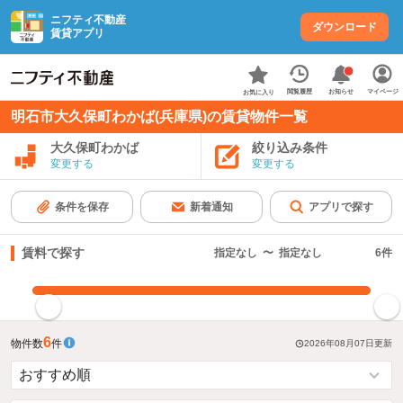
ニフティ不動産
ダウンロード
賃貸アプリ
お知らせ
閲覧履歴
マイページ
お気に入り
明石市大久保町わかば(兵庫県)の賃貸物件一覧
大久保町わかば
絞り込み条件
変更する
変更する
条件を保存
新着通知
アプリで探す
賃料で探す
指定なし
〜
指定なし
6
件
指定した賃料で絞り込む
6
物件数
件
2026年08月07日
更新