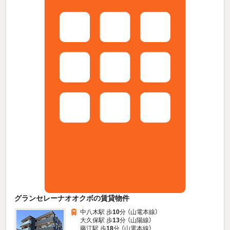
グランセレーナオオクボの賃貸物件
中八木駅 歩
10
分 （山電本線）
大久保駅 歩
13
分 （山陽線）
藤江駅 歩
18
分 （山電本線）