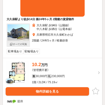
大久保駅より徒歩14分 築24年5ヶ月 2階建の賃貸物件
大久保駅 歩
14
分 （山陽線）
中八木駅 歩
15
分 （山電本線）
兵庫県明石市大久保町わかば
2階建 / 24年5ヶ月 / 軽量鉄骨
すべての写真
駐車場あり
駐輪場あり
10.2
万円
（管理費不要）
30,000円
230,000円
敷
礼
1階 / 2LDK / 75.19㎡
物件詳細を見る
提供