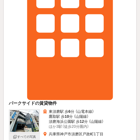
パークサイドの賃貸物件
東須磨駅 歩
6
分 （山電本線）
鷹取駅 歩
10
分 （山陽線）
須磨海浜公園駅 歩
12
分 （山陽線）
ほか3駅（徒歩20分圏内）
兵庫県神戸市須磨区戸政町1丁目
すべての写真