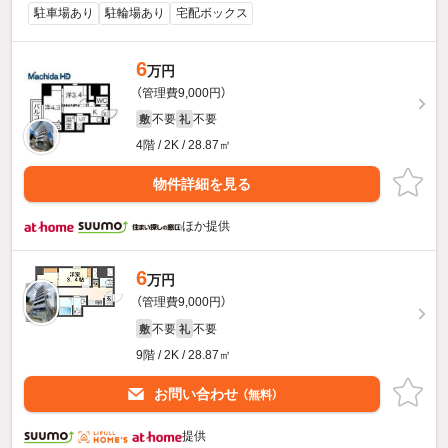
駐車場あり
駐輪場あり
宅配ボックス
6
万円
（管理費9,000円）
不要
不要
敷
礼
4階 / 2K / 28.87㎡
物件詳細を見る
ほか提供
6
万円
（管理費9,000円）
不要
不要
敷
礼
9階 / 2K / 28.87㎡
お問い合わせ
（無料）
提供