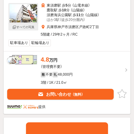
東須磨駅 歩
5
分 （山電本線）
鷹取駅 歩
10
分 （山陽線）
須磨海浜公園駅 歩
11
分 （山陽線）
ほか3駅（徒歩20分圏内）
兵庫県神戸市須磨区戸政町2丁目
すべての写真
5階建 / 29年2ヶ月 / RC
駐車場あり
駐輪場あり
4.8
万円
（管理費不要）
不要
48,000円
敷
礼
3階 / 1K / 21.0㎡
お問い合わせ
（無料）
提供