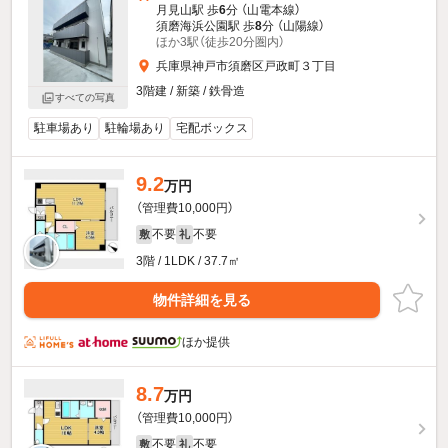
月見山駅 歩
6
分 （山電本線）
須磨海浜公園駅 歩
8
分 （山陽線）
ほか3駅（徒歩20分圏内）
兵庫県神戸市須磨区戸政町３丁目
3階建 / 新築 / 鉄骨造
すべての写真
駐車場あり
駐輪場あり
宅配ボックス
9.2
万円
（管理費10,000円）
不要
不要
敷
礼
3階 / 1LDK / 37.7㎡
物件詳細を見る
ほか提供
8.7
万円
（管理費10,000円）
不要
不要
敷
礼