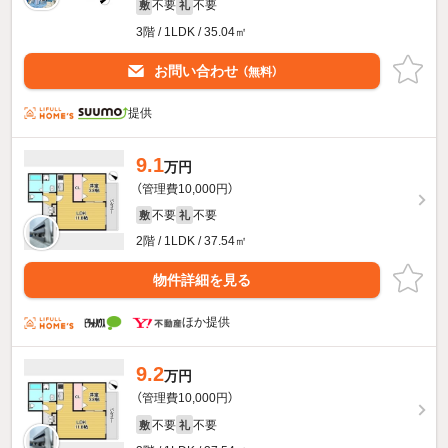
不要
不要
敷
礼
3階 / 1LDK / 35.04㎡
お問い合わせ
（無料）
提供
9.1
万円
（管理費10,000円）
不要
不要
敷
礼
2階 / 1LDK / 37.54㎡
物件詳細を見る
ほか提供
9.2
万円
（管理費10,000円）
不要
不要
敷
礼