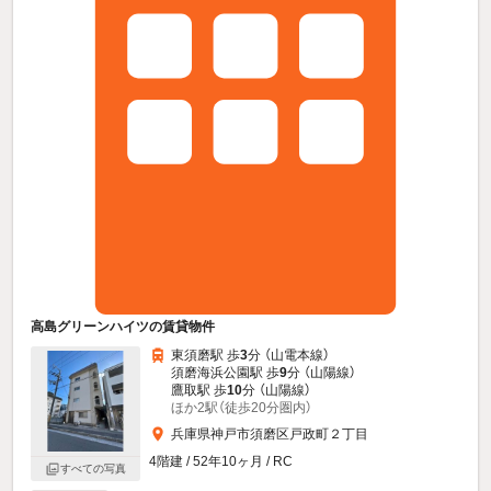
高島グリーンハイツの賃貸物件
東須磨駅 歩
3
分 （山電本線）
須磨海浜公園駅 歩
9
分 （山陽線）
鷹取駅 歩
10
分 （山陽線）
ほか2駅（徒歩20分圏内）
兵庫県神戸市須磨区戸政町２丁目
4階建 / 52年10ヶ月 / RC
すべての写真