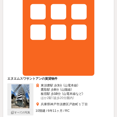
エヌエムスワサントアンの賃貸物件
東須磨駅 歩
3
分 （山電本線）
鷹取駅 歩
8
分 （山陽線）
板宿駅 歩
10
分 （山電本線
など
）
ほか2駅（徒歩20分圏内）
兵庫県神戸市須磨区戸政町１丁目
10階建 / 6年11ヶ月 / RC
すべての写真