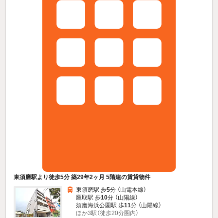
東須磨駅より徒歩5分 築29年2ヶ月 5階建の賃貸物件
東須磨駅 歩
5
分 （山電本線）
鷹取駅 歩
10
分 （山陽線）
須磨海浜公園駅 歩
11
分 （山陽線）
ほか3駅（徒歩20分圏内）