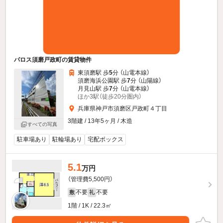
パロス須磨戸政町の賃貸物件
東須磨駅 歩
5
分 （山電本線）
須磨海浜公園駅 歩
7
分 （山陽線）
月見山駅 歩
7
分 （山電本線）
ほか3駅（徒歩20分圏内）
兵庫県神戸市須磨区戸政町４丁目
3階建 / 13年5ヶ月 / 木造
すべての写真
駐車場あり
駐輪場あり
宅配ボックス
5.1
万円
（管理費5,500円）
不要
不要
敷
礼
1階 / 1K / 22.3㎡