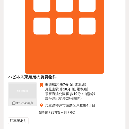
ハピネス東須磨の賃貸物件
東須磨駅 歩
7
分 （山電本線）
月見山駅 歩
10
分 （山電本線）
須磨海浜公園駅 歩
10
分 （山陽線）
ほか3駅（徒歩20分圏内）
すべての写真
兵庫県神戸市須磨区戸政町4丁目
5階建 / 37年5ヶ月 / RC
駐車場あり