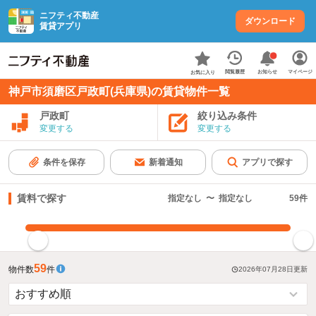
ニフティ不動産
ダウンロード
賃貸アプリ
お知らせ
閲覧履歴
マイページ
お気に入り
神戸市須磨区戸政町(兵庫県)の賃貸物件一覧
戸政町
絞り込み条件
変更する
変更する
条件を保存
新着通知
アプリで探す
賃料で探す
指定なし
〜
指定なし
59
件
指定した賃料で絞り込む
59
物件数
件
2026年07月28日
更新