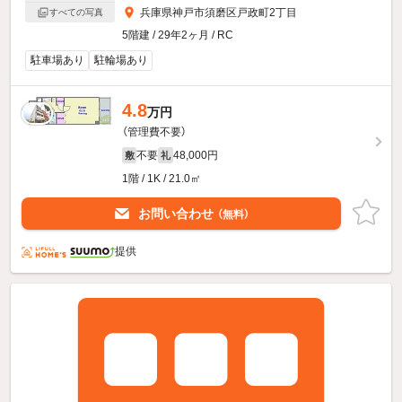
兵庫県神戸市須磨区戸政町2丁目
すべての写真
5階建 / 29年2ヶ月 / RC
駐車場あり
駐輪場あり
4.8
万円
（管理費不要）
不要
48,000円
敷
礼
1階 / 1K / 21.0㎡
お問い合わせ
（無料）
提供