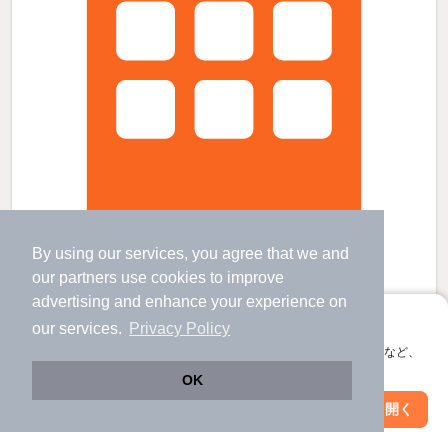
By using our services, you agree that we and
our
partners
use cookies to improve
須磨海浜公園駅より徒歩8分 築37年5ヶ月 4階建の賃貸物件
advertising and enhance your experience on
東須磨駅 歩
6
分 （山電本線）
アプリに切り替えて、サクサクお部屋探し
our services.
Privacy Policy
須磨海浜公園駅 歩
8
分 （山陽線）
月見山駅 歩
8
分 （山電本線）
会員登録なしですぐ使える。マップ検索やお気に入り保存など、
ほか3駅（徒歩20分圏内）
アプリ限定の便利な機能が使えます！
OK
兵庫県神戸市須磨区戸政町4丁目
すべての写真
Web版で続行
アプリを開く
4階建 / 37年5ヶ月 / RC
市区町村を変更
絞り込み条件を変更
駐車場あり