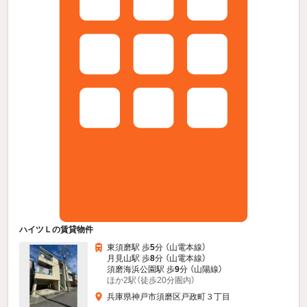
ハイツＬの賃貸物件
東須磨駅 歩
5
分 （山電本線）
月見山駅 歩
8
分 （山電本線）
須磨海浜公園駅 歩
9
分 （山陽線）
ほか2駅（徒歩20分圏内）
兵庫県神戸市須磨区戸政町３丁目