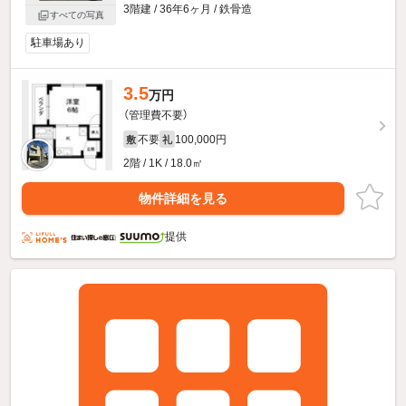
3階建 / 36年6ヶ月 / 鉄骨造
すべての写真
駐車場あり
3.5
万円
（管理費不要）
不要
100,000円
敷
礼
2階 / 1K / 18.0㎡
物件詳細を見る
提供