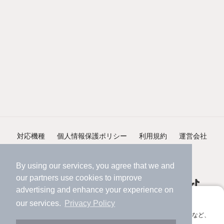
対応機種
個人情報保護ポリシー
利用規約
運営会社
ヘルプ・お問い合わせ
採用情報
By using our services, you agree that we and
our
partners
use cookies to improve
advertising and enhance your experience on
アプリに切り替えて、サクサクお部屋探し
our services.
Privacy Policy
会員登録なしですぐ使える。マップ検索やお気に入り保存など、
©NIFTY Lifestyle Co., Ltd.