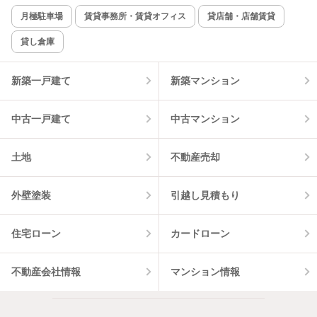
新着のみ
インターネット無料
月極駐車場
賃貸事務所・賃貸オフィス
貸店舗・店舗賃貸
貸し倉庫
該当件数:
物件一覧に反映
0
件
新築一戸建て
新築マンション
中古一戸建て
中古マンション
土地
不動産売却
外壁塗装
引越し見積もり
住宅ローン
カードローン
不動産会社情報
マンション情報