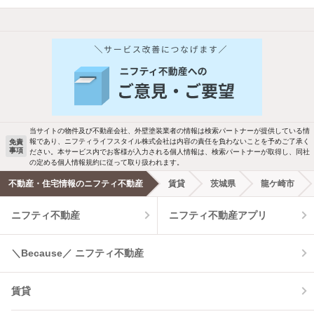
他の人はこんな条件で絞り込んでいます！
人気のこだわり条件
バス・トイレ別
2階以上
駐車場あり
ペット相談
当サイトの物件及び不動産会社、外壁塗装業者の情報は検索パートナーが提供している情
報であり、ニフティライフスタイル株式会社は内容の責任を負わないことを予めご了承く
免責
洗濯機置場あり
独立洗面台
事項
ださい。本サービス内でお客様が入力される個人情報は、検索パートナーが取得し、同社
の定める個人情報規約に従って取り扱われます。
エアコンあり
都市ガス
不動産・住宅情報のニフティ不動産
賃貸
茨城県
龍ケ崎市
ニフティ不動産
ニフティ不動産アプリ
温水洗浄便座
オートロック
コンロ2口以上
追焚き機能
＼Because／ ニフティ不動産
TV付インターホン
角部屋
賃貸