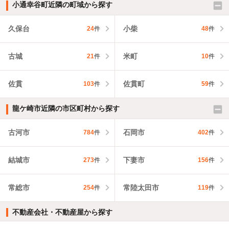
小通幸谷町近隣の町域から探す
久保台
小柴
24
件
48
件
古城
米町
21
件
10
件
佐貫
佐貫町
103
件
59
件
龍ケ崎市近隣の市区町村から探す
古河市
石岡市
784
件
402
件
結城市
下妻市
273
件
156
件
常総市
常陸太田市
254
件
119
件
不動産会社・不動産屋から探す