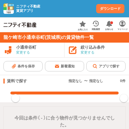
ニフティ不動産
ダウンロード
賃貸アプリ
お知らせ
閲覧履歴
マイページ
お気に入り
龍ケ崎市小通幸谷町(茨城県)の賃貸物件一覧
小通幸谷町
絞り込み条件
変更する
変更する
条件を保存
新着通知
アプリで探す
賃料で探す
指定なし
〜
指定なし
0
件
指定した賃料で絞り込む
今回は条件（
-
）に合う物件が見つかりませんでし
た。