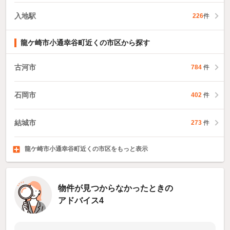
入地駅
226
件
龍ケ崎市小通幸谷町近くの市区から探す
古河市
784
件
石岡市
402
件
結城市
273
件
龍ケ崎市小通幸谷町近くの市区をもっと表示
下妻市
常総市
常陸太田市
156
254
件
件
119
件
物件が見つからなかったときの
アドバイス4