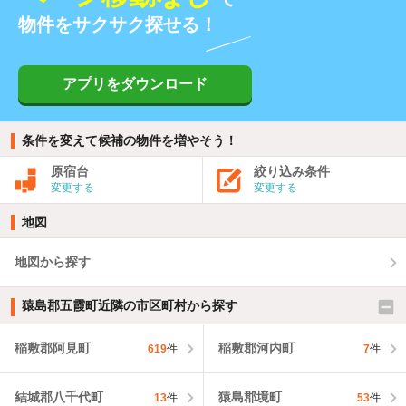
物件をサクサク探せる！
アプリをダウンロード
条件を変えて候補の物件を増やそう！
原宿台
絞り込み条件
変更する
変更する
地図
地図から探す
猿島郡五霞町近隣の市区町村から探す
稲敷郡阿見町
稲敷郡河内町
619
件
7
件
結城郡八千代町
猿島郡境町
13
件
53
件