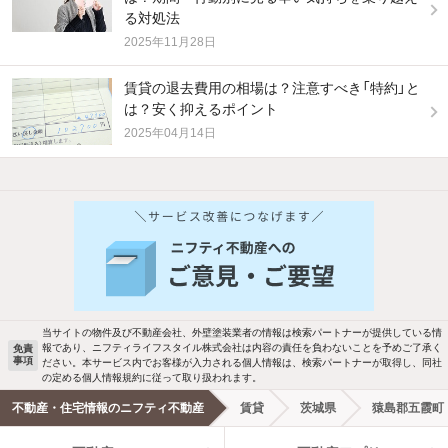
る対処法
2025年11月28日
賃貸の退去費用の相場は？注意すべき「特約」と
は？安く抑えるポイント
2025年04月14日
他の人はこんな条件で絞り込んでいます！
人気のこだわり条件
バス・トイレ別
2階以上
駐車場あり
ペット相談
当サイトの物件及び不動産会社、外壁塗装業者の情報は検索パートナーが提供している情
報であり、ニフティライフスタイル株式会社は内容の責任を負わないことを予めご了承く
免責
事項
ださい。本サービス内でお客様が入力される個人情報は、検索パートナーが取得し、同社
洗濯機置場あり
独立洗面台
の定める個人情報規約に従って取り扱われます。
不動産・住宅情報のニフティ不動産
賃貸
茨城県
猿島郡五霞町
エアコンあり
都市ガス