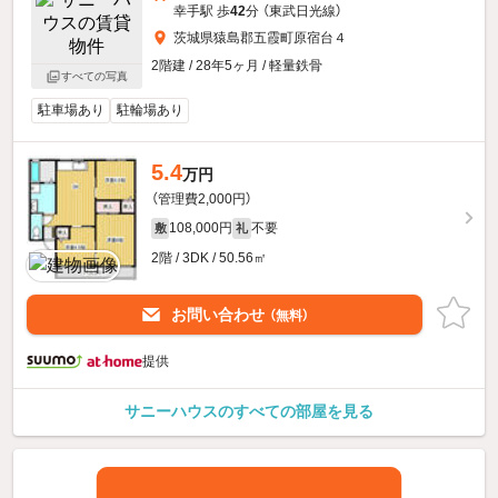
幸手駅 歩
42
分 （東武日光線）
茨城県猿島郡五霞町原宿台４
2階建 / 28年5ヶ月 / 軽量鉄骨
すべての写真
駐車場あり
駐輪場あり
5.4
万円
（管理費2,000円）
108,000円
不要
敷
礼
2階 / 3DK / 50.56㎡
お問い合わせ
（無料）
提供
サニーハウスのすべての部屋を見る