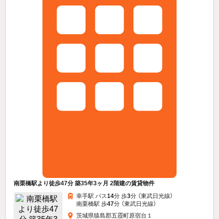
南栗橋駅より徒歩47分 築35年3ヶ月 2階建の賃貸物件
幸手駅 バス
14
分 歩
3
分 （東武日光線）
南栗橋駅 歩
47
分 （東武日光線）
茨城県猿島郡五霞町原宿台１