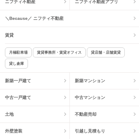
ニフティ不動産
ニフティ不動産アプリ
温水洗浄便座
オートロック
＼Because／ ニフティ不動産
コンロ2口以上
追焚き機能
賃貸
TV付インターホン
角部屋
新着のみ
インターネット無料
月極駐車場
賃貸事務所・賃貸オフィス
貸店舗・店舗賃貸
貸し倉庫
該当件数:
物件一覧に反映
2
件
新築一戸建て
新築マンション
中古一戸建て
中古マンション
土地
不動産売却
外壁塗装
引越し見積もり