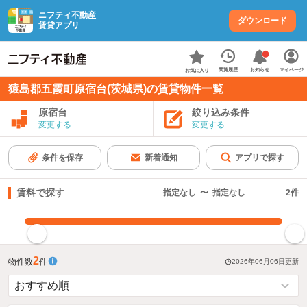
ニフティ不動産
ダウンロード
賃貸アプリ
お知らせ
閲覧履歴
マイページ
お気に入り
猿島郡五霞町原宿台(茨城県)の賃貸物件一覧
原宿台
絞り込み条件
変更する
変更する
条件を保存
新着通知
アプリで探す
賃料で探す
指定なし
〜
指定なし
2
件
指定した賃料で絞り込む
2
物件数
件
2026年06月06日
更新