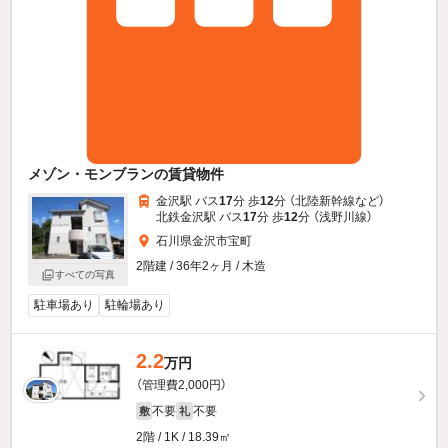
メゾン・モンブランの賃貸物件
金沢駅 バス
17
分 歩
12
分 （北陸新幹線
など
）
北鉄金沢駅 バス
17
分 歩
12
分 （浅野川線）
石川県金沢市宝町
2階建 / 36年2ヶ月 / 木造
すべての写真
駐車場あり
駐輪場あり
2.2
万円
（管理費2,000円）
不要
不要
敷
礼
2階 / 1K / 18.39㎡