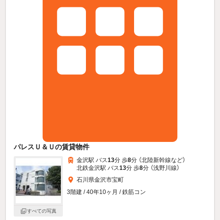
パレスＵ＆Ｕの賃貸物件
金沢駅 バス
13
分 歩
8
分 （北陸新幹線
など
）
北鉄金沢駅 バス
13
分 歩
8
分 （浅野川線）
石川県金沢市宝町
3階建 / 40年10ヶ月 / 鉄筋コン
すべての写真