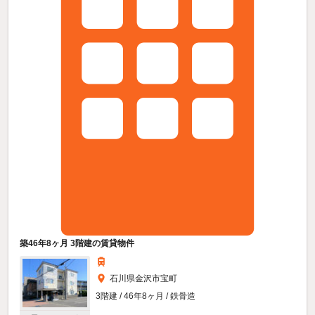
築46年8ヶ月 3階建の賃貸物件
石川県金沢市宝町
3階建 / 46年8ヶ月 / 鉄骨造