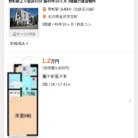
野町駅より徒歩43分 築40年10ヶ月 3階建の賃貸物件
野町駅 歩
43
分 （北鉄石川線）
石川県金沢市宝町
3階建 / 40年10ヶ月 / 鉄筋コン
すべての写真
駐輪場あり
1.2
万円
（管理費3,000円）
不要
不要
敷
礼
2階 / 1K / 17.41㎡