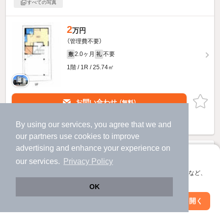
すべての写真
2
万円
（管理費不要）
2.0ヶ月
不要
敷
礼
1階 / 1R / 25.74㎡
お問い合わせ
（無料）
提供
By using our services, you agree that we and
our
partners
use cookies to improve
advertising and enhance your experience on
アプリに切り替えて、サクサクお部屋探し
our services.
Privacy Policy
会員登録なしですぐ使える。マップ検索やお気に入り保存など、
アプリ限定の便利な機能が使えます！
OK
Web版で続行
アプリを開く
市区町村を変更
絞り込み条件を変更