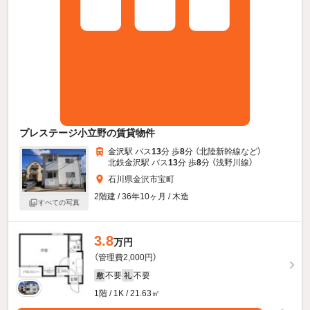
プレステージ小立野の賃貸物件
金沢駅 バス
13
分 歩
8
分 （北陸新幹線
など
）
北鉄金沢駅 バス
13
分 歩
8
分 （浅野川線）
石川県金沢市宝町
2階建 / 36年10ヶ月 / 木造
すべての写真
3.8
万円
（管理費2,000円）
不要
不要
敷
礼
1階 / 1K / 21.63㎡