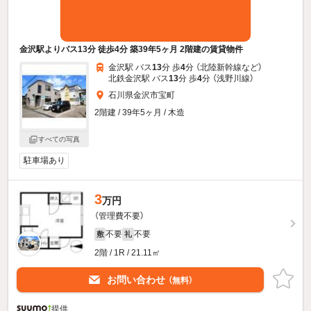
金沢駅よりバス13分 徒歩4分 築39年5ヶ月 2階建の賃貸物件
金沢駅 バス
13
分 歩
4
分 （北陸新幹線
など
）
北鉄金沢駅 バス
13
分 歩
4
分 （浅野川線）
石川県金沢市宝町
2階建 / 39年5ヶ月 / 木造
すべての写真
駐車場あり
3
万円
（管理費不要）
不要
不要
敷
礼
2階 / 1R / 21.11㎡
お問い合わせ
（無料）
提供