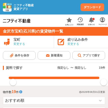
ニフティ不動産
ダウンロード
賃貸アプリ
お知らせ
閲覧履歴
マイページ
お気に入り
金沢市宝町(石川県)の賃貸物件一覧
宝町
絞り込み条件
変更する
変更する
条件を保存
新着通知
アプリで探す
賃料で探す
指定なし
〜
指定なし
19
件
指定した賃料で絞り込む
19
物件数
件
2026年08月01日
更新