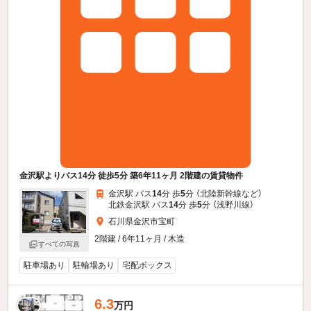
金沢駅よりバス14分 徒歩5分 築6年11ヶ月 2階建の賃貸物件
金沢駅 バス
14
分 歩
5
分 （北陸新幹線
など
）
北鉄金沢駅 バス
14
分 歩
5
分 （浅野川線）
石川県金沢市宝町
2階建 / 6年11ヶ月 / 木造
すべての写真
駐車場あり
駐輪場あり
宅配ボックス
6.3
万円