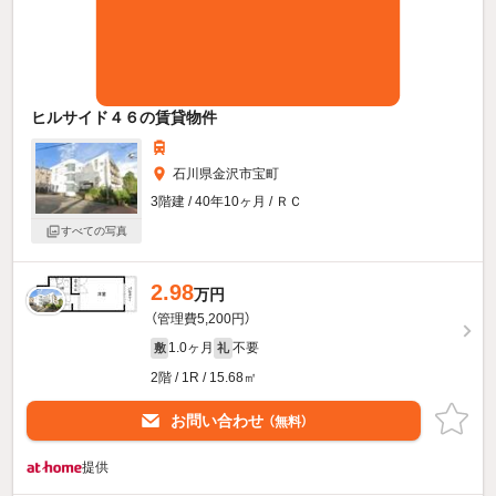
ヒルサイド４６の賃貸物件
石川県金沢市宝町
3階建 / 40年10ヶ月 / ＲＣ
すべての写真
2.98
万円
（管理費5,200円）
1.0ヶ月
不要
敷
礼
2階 / 1R / 15.68㎡
お問い合わせ
（無料）
提供