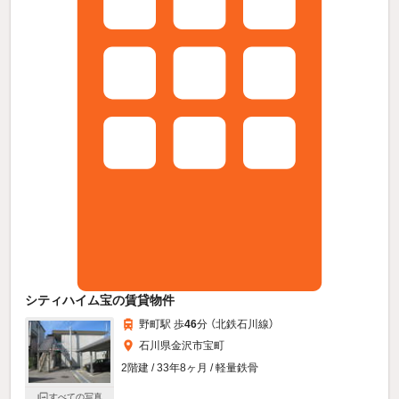
シティハイム宝の賃貸物件
野町駅 歩
46
分 （北鉄石川線）
石川県金沢市宝町
2階建 / 33年8ヶ月 / 軽量鉄骨
すべての写真