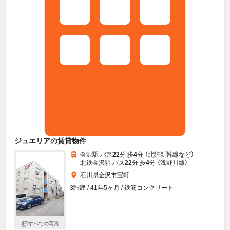
ジュエリアの賃貸物件
金沢駅 バス
22
分 歩
4
分 （北陸新幹線
など
）
北鉄金沢駅 バス
22
分 歩
4
分 （浅野川線）
石川県金沢市宝町
3階建 / 41年5ヶ月 / 鉄筋コンクリート
すべての写真