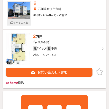
石川県金沢市宝町
3階建 / 46年8ヶ月 / 鉄骨造
すべての写真
2
万円
（管理費不要）
2.0ヶ月
不要
敷
礼
2階 / 1R / 25.74㎡
お問い合わせ
（無料）
提供