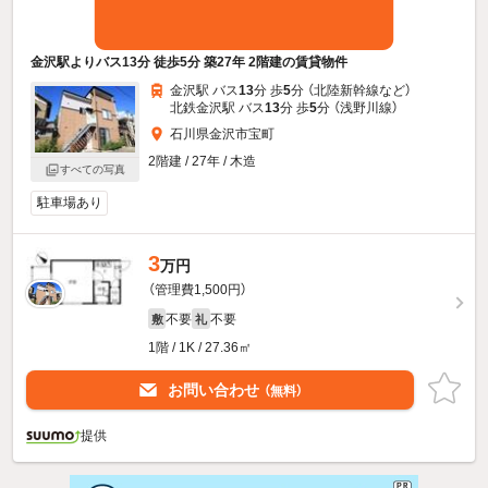
金沢駅よりバス13分 徒歩5分 築27年 2階建の賃貸物件
金沢駅 バス
13
分 歩
5
分 （北陸新幹線
など
）
北鉄金沢駅 バス
13
分 歩
5
分 （浅野川線）
石川県金沢市宝町
2階建 / 27年 / 木造
すべての写真
駐車場あり
3
万円
（管理費1,500円）
不要
不要
敷
礼
1階 / 1K / 27.36㎡
お問い合わせ
（無料）
提供