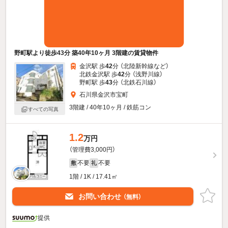
野町駅より徒歩43分 築40年10ヶ月 3階建の賃貸物件
金沢駅 歩
42
分 （北陸新幹線
など
）
北鉄金沢駅 歩
42
分 （浅野川線）
野町駅 歩
43
分 （北鉄石川線）
石川県金沢市宝町
3階建 / 40年10ヶ月 / 鉄筋コン
すべての写真
1.2
万円
（管理費3,000円）
不要
不要
敷
礼
1階 / 1K / 17.41㎡
お問い合わせ
（無料）
提供