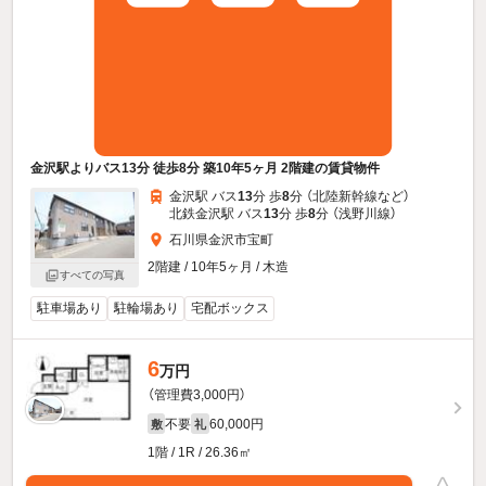
金沢駅よりバス13分 徒歩8分 築10年5ヶ月 2階建の賃貸物件
金沢駅 バス
13
分 歩
8
分 （北陸新幹線
など
）
北鉄金沢駅 バス
13
分 歩
8
分 （浅野川線）
石川県金沢市宝町
2階建 / 10年5ヶ月 / 木造
すべての写真
駐車場あり
駐輪場あり
宅配ボックス
6
万円
（管理費3,000円）
不要
60,000円
敷
礼
1階 / 1R / 26.36㎡