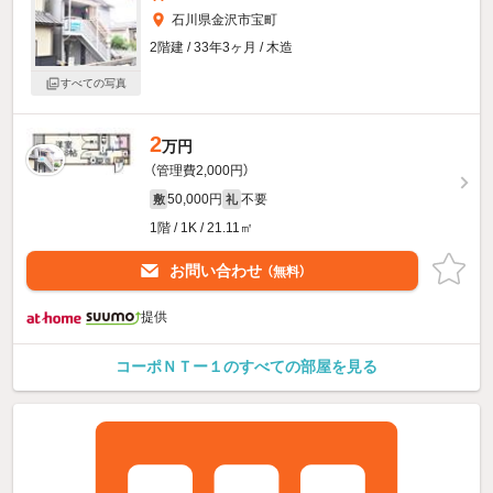
石川県金沢市宝町
2階建 / 33年3ヶ月 / 木造
すべての写真
2
万円
（管理費2,000円）
50,000円
不要
敷
礼
1階 / 1K / 21.11㎡
お問い合わせ
（無料）
提供
コーポＮＴー１のすべての部屋を見る