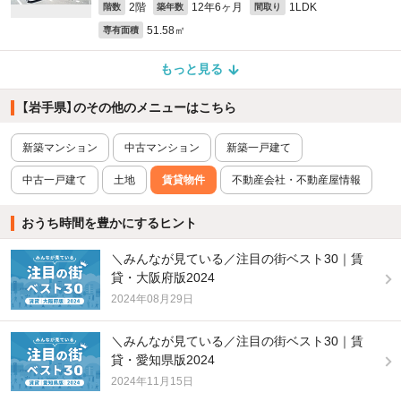
2階
12年6ヶ月
1LDK
階数
築年数
間取り
51.58㎡
専有面積
もっと見る
【岩手県】のその他のメニューはこちら
新築マンション
中古マンション
新築一戸建て
中古一戸建て
土地
賃貸物件
不動産会社・不動産屋情報
おうち時間を豊かにするヒント
＼みんなが見ている／注目の街ベスト30｜賃
貸・大阪府版2024
2024年08月29日
＼みんなが見ている／注目の街ベスト30｜賃
貸・愛知県版2024
2024年11月15日