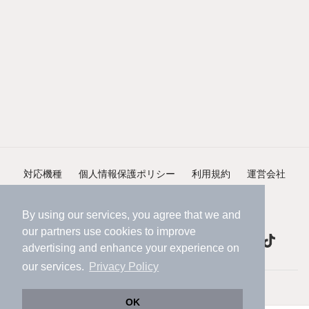
対応機種
個人情報保護ポリシー
利用規約
運営会社
ヘルプ・お問い合わせ
採用情報
By using our services, you agree that we and
our
partners
use cookies to improve
advertising and enhance your experience on
our services.
Privacy Policy
©NIFTY Lifestyle Co., Ltd.
OK