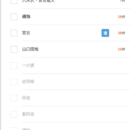
八木沢・宮古短大
7
件
磯鶏
16
件
宮古
連
38
件
山口団地
10
件
一の渡
佐羽根
田老
新田老