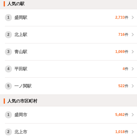
人気の駅
盛岡駅
1
2,733
件
北上駅
2
716
件
青山駅
3
1,069
件
平田駅
4
4
件
一ノ関駅
5
522
件
人気の市区町村
盛岡市
1
5,462
件
北上市
2
1,018
件