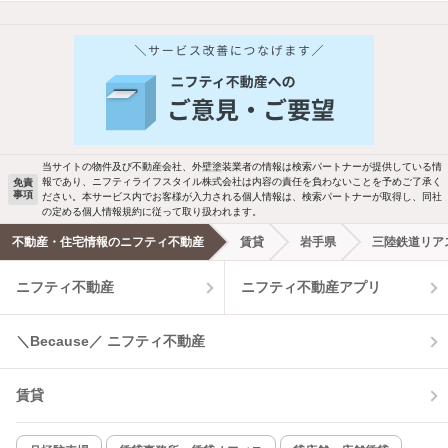
当サイトの物件及び不動産会社、外壁塗装業者の情報は検索パートナーが提供している情
報であり、ニフティライフスタイル株式会社は内容の責任を負わないことを予めご了承く
免責
事項
ださい。本サービス内でお客様が入力される個人情報は、検索パートナーが取得し、同社
の定める個人情報規約に従って取り扱われます。
不動産・住宅情報のニフティ不動産
賃貸
岩手県
三陸鉄道リア
ニフティ不動産
ニフティ不動産アプリ
＼Because／ ニフティ不動産
賃貸