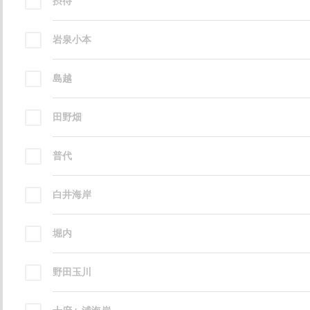
摂待
岩泉小本
島越
田野畑
普代
白井海岸
堀内
野田玉川