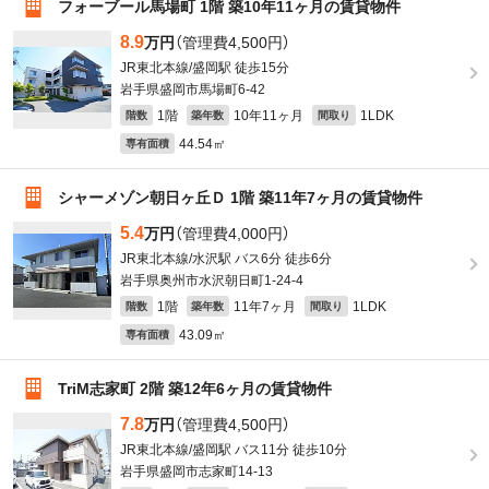
フォーブール馬場町 1階 築10年11ヶ月の賃貸物件
8.9
万円
（管理費4,500円）
JR東北本線/盛岡駅 徒歩15分
岩手県盛岡市馬場町6-42
1階
10年11ヶ月
1LDK
階数
築年数
間取り
44.54㎡
専有面積
シャーメゾン朝日ヶ丘Ｄ 1階 築11年7ヶ月の賃貸物件
5.4
万円
（管理費4,000円）
JR東北本線/水沢駅 バス6分 徒歩6分
岩手県奥州市水沢朝日町1-24-4
1階
11年7ヶ月
1LDK
階数
築年数
間取り
43.09㎡
専有面積
TriM志家町 2階 築12年6ヶ月の賃貸物件
7.8
万円
（管理費4,500円）
JR東北本線/盛岡駅 バス11分 徒歩10分
岩手県盛岡市志家町14-13