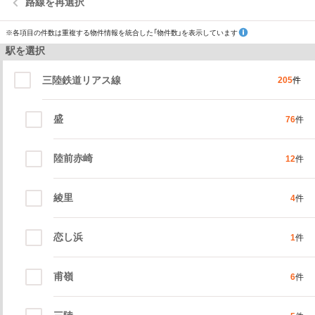
路線を再選択
※各項目の件数は重複する物件情報を統合した「物件数」を表示しています
駅を選択
三陸鉄道リアス線
205
件
盛
76
件
陸前赤崎
12
件
綾里
4
件
恋し浜
1
件
甫嶺
6
件