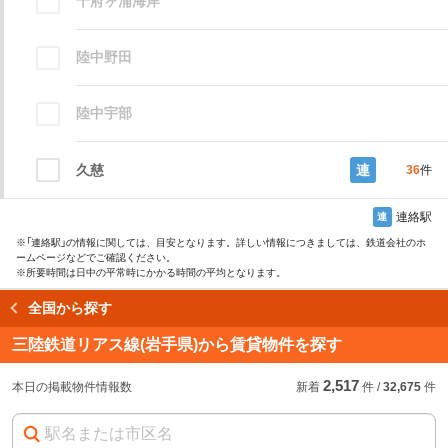
十府ヶ浦海岸
陸中野田
陸中宇部
久慈
連
36
件
連絡駅
連
※
「連絡駅」
の情報に関しては、目安となります。詳しい情報につきましては、鉄道会社のホ
ームページなどでご確認ください。
※所要時間は日中の平常時にかかる時間の平均となります。
全国から探す
読み込み中…
三陸鉄道リアス線(岩手県)から賃貸物件を探す
2,517
始発駅
始
急
本日の掲載物件情報数
新着
件
/
32,675
件
急行などの停車駅
連絡駅
連
※
の情報に関しては、