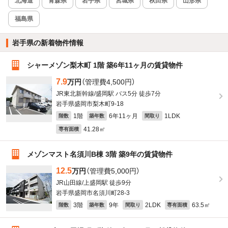
北海道
青森県
岩手県
宮城県
秋田県
山形県
福島県
岩手県の新着物件情報
シャーメゾン梨木町 1階 築6年11ヶ月の賃貸物件
7.9
万円
（管理費4,500円）
JR東北新幹線/盛岡駅 バス5分 徒歩7分
岩手県盛岡市梨木町9-18
1階
6年11ヶ月
1LDK
階数
築年数
間取り
41.28㎡
専有面積
メゾンマスト名須川B棟 3階 築9年の賃貸物件
12.5
万円
（管理費5,000円）
JR山田線/上盛岡駅 徒歩9分
岩手県盛岡市名須川町28-3
3階
9年
2LDK
63.5㎡
階数
築年数
間取り
専有面積