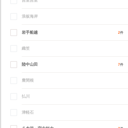
吉里吉里
浪板海岸
岩手船越
2
件
織笠
陸中山田
7
件
豊間根
払川
津軽石