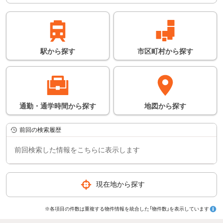
目安となります。詳し
い情報につきまして
は、鉄道会社のホーム
ページなどでご確認く
ださい。
※所要時間は日中の平
駅
から
探す
市区町村
から
探す
常時にかかる時間の平
均となります。
通勤・通学時間
から
探す
地図
から
探す
前回の検索履歴
前回検索した情報をこちらに表示します
現在地から探す
※各項目の件数は重複する物件情報を統合した「物件数」を表示しています