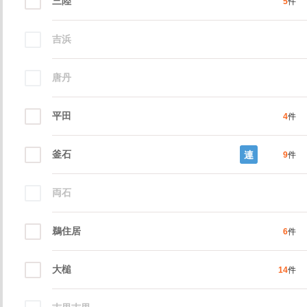
三陸
5
件
吉浜
唐丹
平田
4
件
釜石
連
9
件
両石
鵜住居
6
件
大槌
14
件