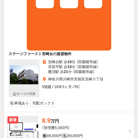
ステージファースト宮崎台の賃貸物件
宮崎台駅 歩
10
分 （田園都市線）
宮前平駅 歩
10
分 （田園都市線）
鷺沼駅 歩
21
分 （田園都市線）
神奈川県川崎市宮前区宮崎５丁目
5階建 / 18年3ヶ月 / RC
すべての写真
駐車場あり
宅配ボックス
8.9
新着
万円
（管理費5,000円）
89,000円
89,000円
敷
礼