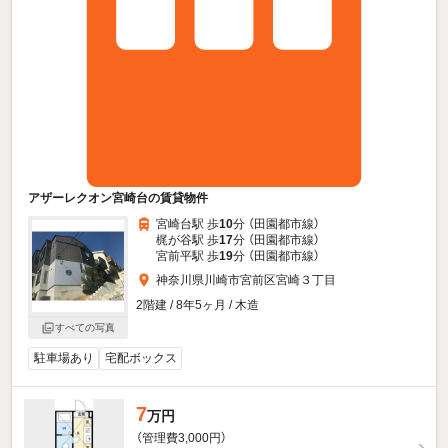
アザーレクオン宮崎台の賃貸物件
宮崎台駅 歩
10
分 （田園都市線）
梶が谷駅 歩
17
分 （田園都市線）
宮前平駅 歩
19
分 （田園都市線）
神奈川県川崎市宮前区宮崎３丁目
2階建 / 8年5ヶ月 / 木造
すべての写真
駐車場あり
宅配ボックス
7
万円
（管理費3,000円）