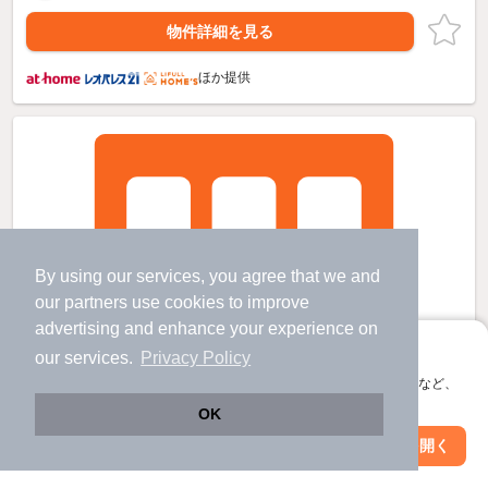
物件詳細を見る
ほか提供
By using our services, you agree that we and
our
partners
use cookies to improve
advertising and enhance your experience on
アプリに切り替えて、サクサクお部屋探し
our services.
Privacy Policy
会員登録なしですぐ使える。マップ検索やお気に入り保存など、
アプリ限定の便利な機能が使えます！
OK
Web版で続行
アプリを開く
市区町村を変更
絞り込み条件を変更