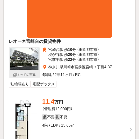
レオーネ宮崎台の賃貸物件
宮崎台駅 歩
10
分 （田園都市線）
梶が谷駅 歩
20
分 （田園都市線）
宮前平駅 歩
22
分 （田園都市線）
神奈川県川崎市宮前区宮崎３丁目4-37
4階建 / 2年11ヶ月 / RC
すべての写真
駐輪場あり
宅配ボックス
11.4
万円
（管理費12,000円）
不要
不要
敷
礼
4階 / 1DK / 25.65㎡