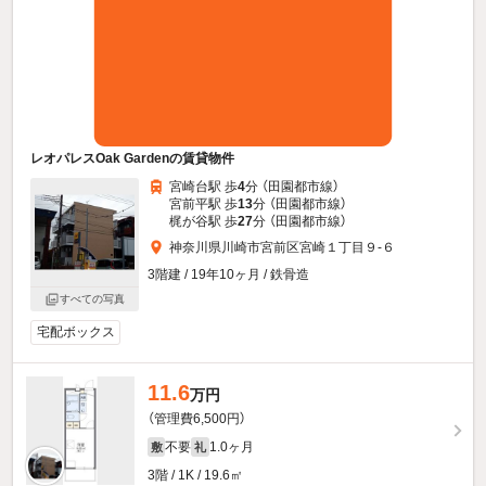
レオパレスOak Gardenの賃貸物件
宮崎台駅 歩
4
分 （田園都市線）
宮前平駅 歩
13
分 （田園都市線）
梶が谷駅 歩
27
分 （田園都市線）
神奈川県川崎市宮前区宮崎１丁目９-６
3階建 / 19年10ヶ月 / 鉄骨造
すべての写真
宅配ボックス
11.6
万円
（管理費6,500円）
不要
1.0ヶ月
敷
礼
3階 / 1K / 19.6㎡