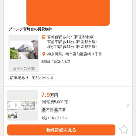
ブロンテ宮崎台の賃貸物件
宮崎台駅 歩
8
分 （田園都市線）
宮前平駅 歩
14
分 （田園都市線）
梶が谷駅 歩
22
分 （田園都市線）
神奈川県川崎市宮前区宮崎３丁目
2階建 / 新築 / 木造
すべての写真
駐車場あり
宅配ボックス
7.9
万円
（管理費5,000円）
不要
不要
敷
礼
1階 / 1K / 21.2㎡
物件詳細を見る