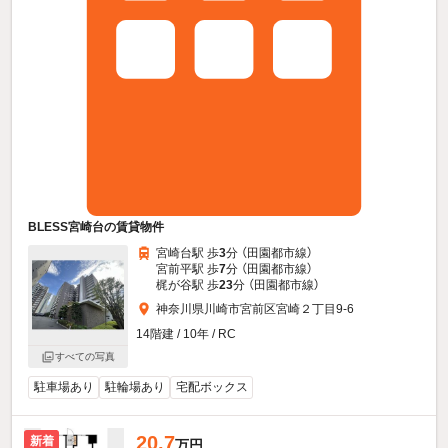
BLESS宮崎台の賃貸物件
宮崎台駅 歩
3
分 （田園都市線）
宮前平駅 歩
7
分 （田園都市線）
梶が谷駅 歩
23
分 （田園都市線）
神奈川県川崎市宮前区宮崎２丁目9-6
14階建 / 10年 / RC
すべての写真
駐車場あり
駐輪場あり
宅配ボックス
20.7
新着
万円