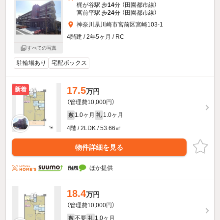
梶が谷駅 歩
14
分 （田園都市線）
宮前平駅 歩
24
分 （田園都市線）
神奈川県川崎市宮前区宮崎103-1
4階建 / 2年5ヶ月 / RC
すべての写真
駐輪場あり
宅配ボックス
17.5
新着
万円
（管理費10,000円）
1.0ヶ月
1.0ヶ月
敷
礼
4階 / 2LDK / 53.66㎡
物件詳細を見る
ほか提供
18.4
万円
（管理費10,000円）
不要
1.0ヶ月
敷
礼