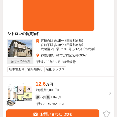
シトロンの賃貸物件
宮崎台駅 歩
15
分 （田園都市線）
宮前平駅 歩
19
分 （田園都市線）
武蔵溝ノ口駅 バス
8
分 歩
12
分 （南武線）
神奈川県川崎市宮前区宮崎693-7
すべての写真
2階建 / 13年8ヶ月 / 軽量鉄骨
駐車場あり
駐輪場あり
宅配ボックス
12.6
万円
（管理費6,000円）
不要
1.0ヶ月
敷
礼
2階 / 2LDK / 52.08㎡
お問い合わせ
（無料）