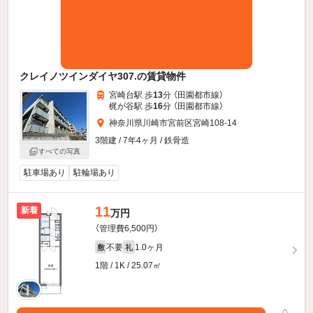
クレイノツインダイヤ307.の賃貸物件
宮崎台駅 歩
13
分 （田園都市線）
梶が谷駅 歩
16
分 （田園都市線）
神奈川県川崎市宮前区宮崎108-14
3階建 / 7年4ヶ月 / 鉄骨造
すべての写真
駐車場あり
駐輪場あり
11
新着
万円
（管理費6,500円）
不要
1.0ヶ月
敷
礼
1階 / 1K / 25.07㎡