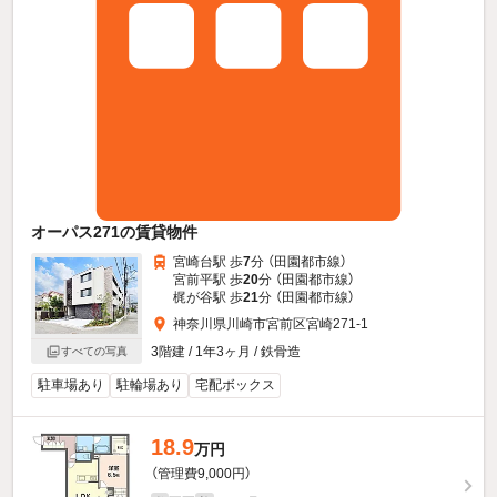
オーパス271の賃貸物件
宮崎台駅 歩
7
分 （田園都市線）
宮前平駅 歩
20
分 （田園都市線）
梶が谷駅 歩
21
分 （田園都市線）
神奈川県川崎市宮前区宮崎271-1
3階建 / 1年3ヶ月 / 鉄骨造
すべての写真
駐車場あり
駐輪場あり
宅配ボックス
18.9
万円
（管理費9,000円）