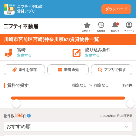
ニフティ不動産
ダウンロード
賃貸アプリ
お知らせ
閲覧履歴
マイページ
お気に入り
川崎市宮前区宮崎(神奈川県)の賃貸物件一覧
宮崎
絞り込み条件
変更する
変更する
条件を保存
新着通知
アプリで探す
賃料で探す
指定なし
〜
指定なし
194
件
指定した賃料で絞り込む
194
物件数
件
2026年08月08日
更新