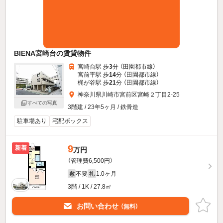
BIENA宮崎台の賃貸物件
宮崎台駅 歩
3
分 （田園都市線）
宮前平駅 歩
14
分 （田園都市線）
梶が谷駅 歩
21
分 （田園都市線）
神奈川県川崎市宮前区宮崎２丁目2-25
すべての写真
3階建 / 23年5ヶ月 / 鉄骨造
駐車場あり
宅配ボックス
9
新着
万円
（管理費6,500円）
不要
1.0ヶ月
敷
礼
3階 / 1K / 27.8㎡
お問い合わせ
（無料）