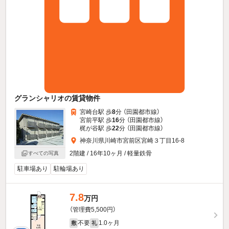
グランシャリオの賃貸物件
宮崎台駅 歩
8
分 （田園都市線）
宮前平駅 歩
16
分 （田園都市線）
梶が谷駅 歩
22
分 （田園都市線）
神奈川県川崎市宮前区宮崎３丁目16-8
2階建 / 16年10ヶ月 / 軽量鉄骨
すべての写真
駐車場あり
駐輪場あり
7.8
万円
（管理費5,500円）
不要
1.0ヶ月
敷
礼