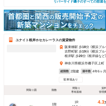
リバーサイド磯子のすべての部屋
ユナイト根岸ホセカレーラスの賃貸物件
阪東橋駅 歩
18
分 （横浜ブル
吉野町駅 歩
19
分 （横浜ブル
根岸駅 歩
20
分 （根岸線
など
神奈川県横浜市磯子区上町
2階建
4年6ヶ
総階数
築年数
駐車場あり
間取り
賃
間取り図
階数
専有面積
管理
4.3
1R
1階