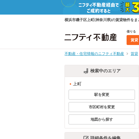
横浜市磯子区上町(神奈川県)の賃貸物件を
借りる
賃貸
不動産・住宅情報のニフティ不動産
賃貸
検索中のエリア
上町
駅を変更
市区町村を変更
地図から探す
詳細条件を編集