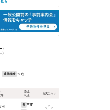
を見る
ー）
ー）
）
月
木造
建物構造
料
敷金
お気に入り
費等
礼金
不要
敷
万円