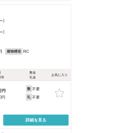
ー）
）
ー）
月
RC
建物構造
料
敷金
お気に入り
費等
礼金
不要
敷
万円
不要
00円
礼
詳細を見る