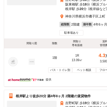
阪東橋駅 歩
18
分 （横浜ブル
根岸駅 歩
20
分 （根岸線
など
神奈川県横浜市磯子区上町
2階建
4年6ヶ
総階数
築年数
駐車場あり
間取り
賃
間取り図
階数
専有面積
管理
4.3
1R
1階
13.09㎡
3,50
バス・トイレ別
ペット相談
フロ
提供
根岸駅より徒歩20分 築4年8ヶ月 2階建の賃貸物件
吉野町駅 歩
19
分 （横浜ブル