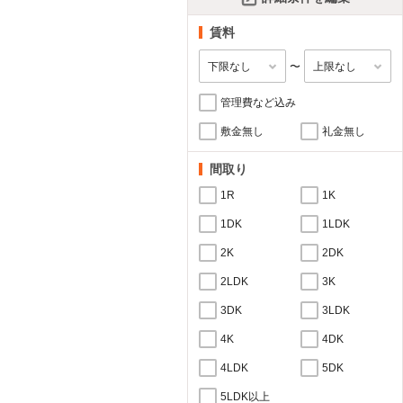
賃料
〜
管理費など込み
敷金無し
礼金無し
間取り
1R
1K
1DK
1LDK
2K
2DK
2LDK
3K
3DK
3LDK
4K
4DK
4LDK
5DK
5LDK以上