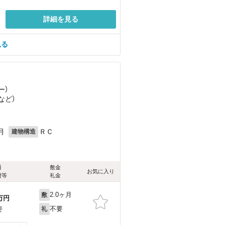
詳細を見る
見る
ー）
など
）
月
ＲＣ
建物構造
料
敷金
お気に入り
費等
礼金
2.0ヶ月
敷
万円
不要
要
礼