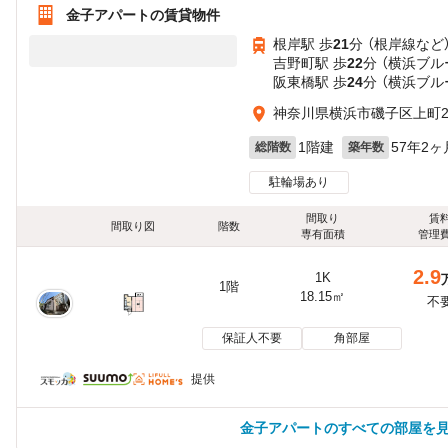
金子アパートの賃貸物件
根岸駅 歩
21
分 （根岸線
など
吉野町駅 歩
22
分 （横浜ブル
阪東橋駅 歩
24
分 （横浜ブル
神奈川県横浜市磯子区上町2-
1階建
57年2ヶ
総階数
築年数
駐輪場あり
間取り
賃
間取り図
階数
専有面積
管理
2.9
1K
1階
18.15㎡
不
保証人不要
角部屋
提供
金子アパートのすべての部屋を