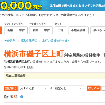
まとめて検索、ニフティ不動産。あなたにピッタリの賃貸物件をみつけよう！
マンションを買う
一戸建てを買う
建てる
新築
中古
新築
中古
土地
不動産会社
調べる
神奈川県
横浜市磯子区
上町の賃貸物件を探す
横浜市磯子区上町
(神奈川県)の賃貸物件一
横浜市磯子区上町
の賃貸物件をさまざまなこだわり条件から検索できます。
2026年07月21日
更新
現在の選択条件：
-
絞り込み
並び替え
＆
8
物件数
件