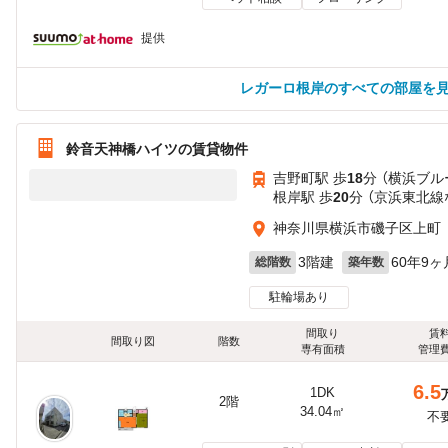
提供
レガーロ根岸のすべての部屋を
鈴音天神橋ハイツの賃貸物件
吉野町駅 歩
18
分 （横浜ブル
根岸駅 歩
20
分 （京浜東北線
神奈川県横浜市磯子区上町
3階建
60年9ヶ
総階数
築年数
駐輪場あり
間取り
賃
間取り図
階数
専有面積
管理
6.5
1DK
2階
34.04㎡
不