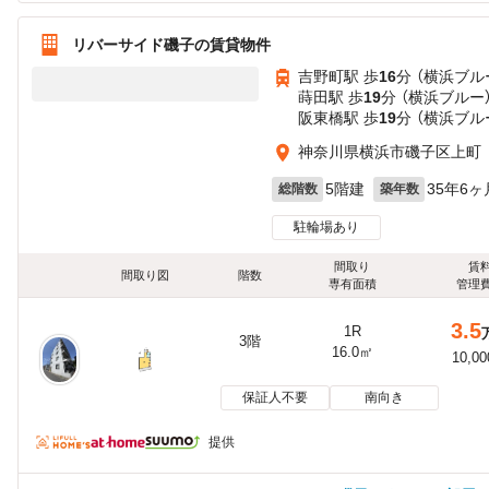
リバーサイド磯子の賃貸物件
吉野町駅 歩
16
分 （横浜ブル
蒔田駅 歩
19
分 （横浜ブルー
阪東橋駅 歩
19
分 （横浜ブル
神奈川県横浜市磯子区上町
5階建
35年6ヶ
総階数
築年数
駐輪場あり
間取り
賃
間取り図
階数
専有面積
管理
3.5
1R
3階
16.0㎡
10,0
保証人不要
南向き
提供