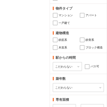
物件タイプ
マンション
アパート
一戸建て
建物構造
鉄筋系
鉄骨系
木造系
ブロック構造
駅からの時間
バス可
築年数
専有面積