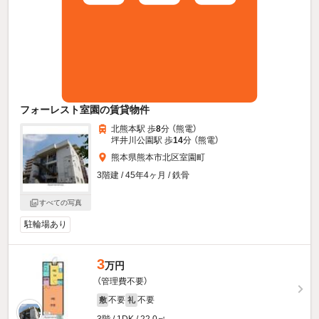
フォーレスト室園の賃貸物件
北熊本駅 歩
8
分 （熊電）
坪井川公園駅 歩
14
分 （熊電）
熊本県熊本市北区室園町
3階建 / 45年4ヶ月 / 鉄骨
すべての写真
駐輪場あり
3
万円
（管理費不要）
不要
不要
敷
礼
3階 / 1DK / 22.0㎡