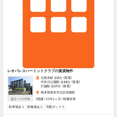
レオパレスハーミットクラブの賃貸物件
北熊本駅 歩
2
分 （熊電）
坪井川公園駅 歩
14
分 （熊電）
打越駅 歩
17
分 （熊電）
熊本県熊本市北区室園町
2階建 / 22年1ヶ月 / 軽量鉄骨
すべての写真
駐車場あり
駐輪場あり
宅配ボックス