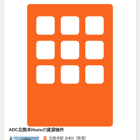
ADC北熊本Hiateの賃貸物件
北熊本駅 歩
4
分 （熊電）