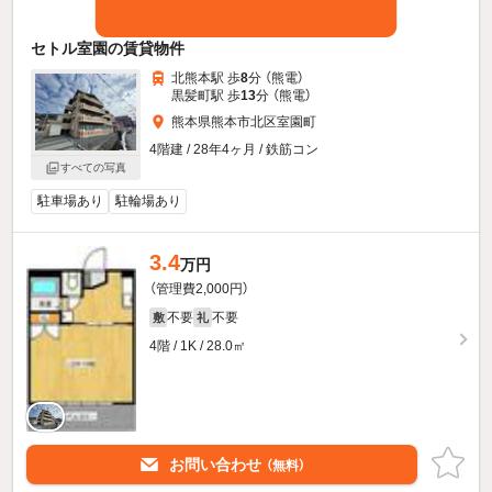
セトル室園の賃貸物件
北熊本駅 歩
8
分 （熊電）
黒髪町駅 歩
13
分 （熊電）
熊本県熊本市北区室園町
4階建 / 28年4ヶ月 / 鉄筋コン
すべての写真
駐車場あり
駐輪場あり
3.4
万円
（管理費2,000円）
不要
不要
敷
礼
4階 / 1K / 28.0㎡
お問い合わせ
（無料）