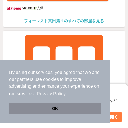
提供
フォーレスト真田第１のすべての部屋を見る
By using our services, you agree that we and
our
partners
use cookies to improve
advertising and enhance your experience on
アプリに切り替えて、サクサクお部屋探し
our services.
Privacy Policy
会員登録なしですぐ使える。マップ検索やお気に入り保存など、
アプリ限定の便利な機能が使えます！
OK
Web版で続行
アプリを開く
市区町村を変更
絞り込み条件を変更