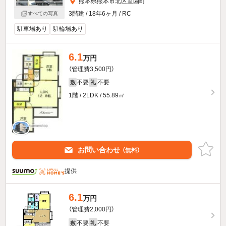
熊本県熊本市北区室園町
3階建 / 18年6ヶ月 / RC
すべての写真
駐車場あり
駐輪場あり
6.1
万円
（管理費3,500円）
不要
不要
敷
礼
1階 / 2LDK / 55.89㎡
お問い合わせ
（無料）
提供
6.1
万円
（管理費2,000円）
不要
不要
敷
礼