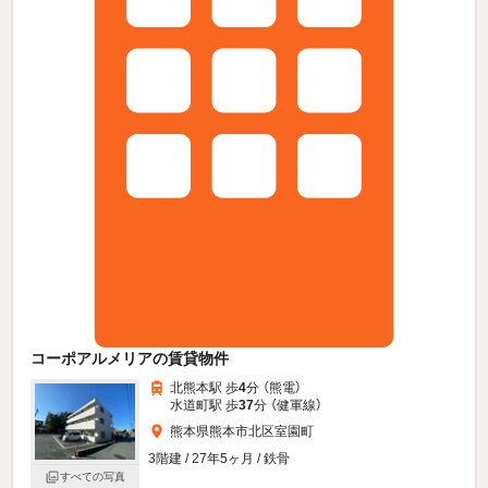
コーポアルメリアの賃貸物件
北熊本駅 歩
4
分 （熊電）
水道町駅 歩
37
分 （健軍線）
熊本県熊本市北区室園町
3階建 / 27年5ヶ月 / 鉄骨
すべての写真