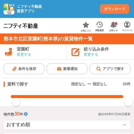
ニフティ不動産
ダウンロード
賃貸アプリ
お知らせ
閲覧履歴
マイページ
お気に入り
熊本市北区室園町(熊本県)の賃貸物件一覧
室園町
絞り込み条件
変更する
変更する
条件を保存
新着通知
アプリで探す
賃料で探す
指定なし
〜
指定なし
30
件
指定した賃料で絞り込む
30
物件数
件
2026年07月30日
更新