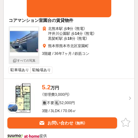
コアマンション室園台の賃貸物件
北熊本駅 歩
9
分 （熊電）
坪井川公園駅 歩
14
分 （熊電）
黒髪町駅 歩
18
分 （熊電）
熊本県熊本市北区室園町
3階建 / 36年7ヶ月 / 鉄筋コン
すべての写真
駐車場あり
駐輪場あり
5.2
万円
（管理費3,000円）
不要
52,000円
敷
礼
3階 / 3LDK / 70.06㎡
お問い合わせ
（無料）
提供