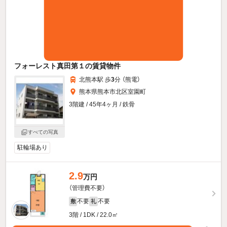
フォーレスト真田第１の賃貸物件
北熊本駅 歩
3
分 （熊電）
熊本県熊本市北区室園町
3階建 / 45年4ヶ月 / 鉄骨
すべての写真
駐輪場あり
2.9
万円
（管理費不要）
不要
不要
敷
礼
3階 / 1DK / 22.0㎡