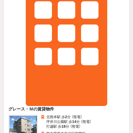
グレース・Ｍの賃貸物件
北熊本駅 歩
2
分 （熊電）
坪井川公園駅 歩
14
分 （熊電）
打越駅 歩
18
分 （熊電）