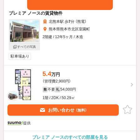
プレミア ノースの賃貸物件
北熊本駅 歩
7
分 （熊電）
熊本県熊本市北区室園町
2階建 / 12年5ヶ月 / 木造
すべての写真
駐車場あり
5.4
万円
（管理費2,900円）
不要
54,000円
敷
礼
1階 / 2DK / 50.29㎡
お問い合わせ
（無料）
提供
プレミア ノースのすべての部屋を見る