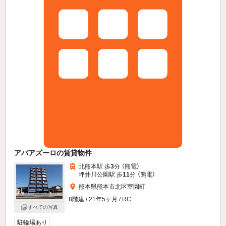
アパアズーロの賃貸物件
北熊本駅 歩
3
分 （熊電）
坪井川公園駅 歩
11
分 （熊電）
熊本県熊本市北区室園町
8階建 / 21年5ヶ月 / RC
すべての写真
駐輪場あり