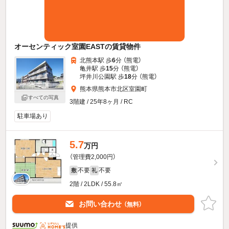
オーセンティック室園EASTの賃貸物件
北熊本駅 歩
6
分 （熊電）
亀井駅 歩
15
分 （熊電）
坪井川公園駅 歩
18
分 （熊電）
熊本県熊本市北区室園町
すべての写真
3階建 / 25年8ヶ月 / RC
駐車場あり
5.7
万円
（管理費2,000円）
不要
不要
敷
礼
2階 / 2LDK / 55.8㎡
お問い合わせ
（無料）
提供