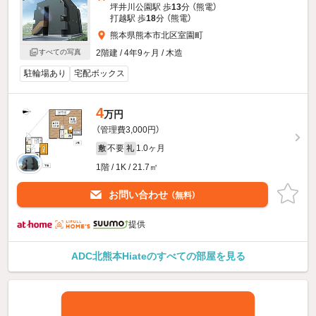
坪井川公園駅 歩
13
分 （熊電）
打越駅 歩
18
分 （熊電）
熊本県熊本市北区室園町
すべての写真
2階建 / 4年9ヶ月 / 木造
駐輪場あり
宅配ボックス
4
万円
（管理費3,000円）
不要
1.0ヶ月
敷
礼
1階 / 1K / 21.7㎡
お問い合わせ
（無料）
提供
ADC北熊本Hiateのすべての部屋を見る