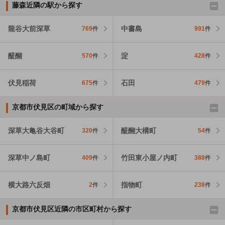
藤森近隣の駅から探す
龍谷大前深草
中書島
769
件
991
件
醍醐
淀
570
件
428
件
伏見稲荷
石田
675
件
479
件
京都市伏見区の町域から探す
深草大亀谷大谷町
醍醐大構町
320
件
54
件
深草中ノ島町
竹田東小屋ノ内町
409
件
388
件
横大路六反畑
指物町
2
件
238
件
京都市伏見区近隣の市区町村から探す