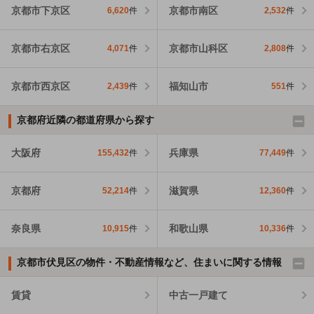
京都市下京区
京都市南区
6,620
件
2,532
件
京都市右京区
京都市山科区
4,071
件
2,808
件
京都市西京区
福知山市
2,439
件
551
件
京都府近隣の都道府県から探す
大阪府
兵庫県
155,432
件
77,449
件
京都府
滋賀県
52,214
件
12,360
件
奈良県
和歌山県
10,915
件
10,336
件
京都市伏見区の物件・不動産情報など、住まいに関する情報
賃貸
中古一戸建て