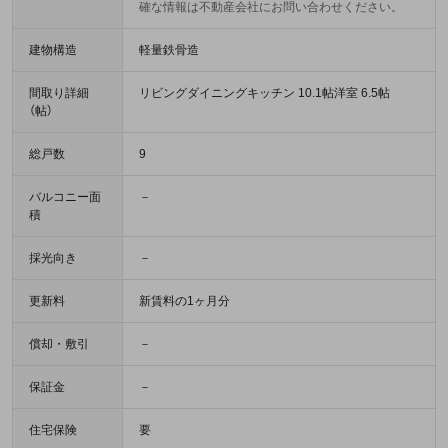
確な情報は不動産会社にお問い合わせください。
建物構造
軽量鉄骨造
間取り詳細
リビングダイニングキッチン 10.1帖洋室 6.5帖
（帖）
総戸数
9
バルコニー面
－
積
採光向き
－
更新料
新賃料の1ヶ月分
償却・敷引
－
保証金
－
住宅保険
要