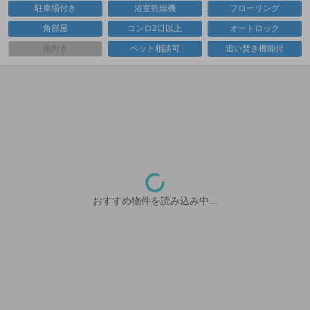
駐車場付き
浴室乾燥機
フローリング
角部屋
コンロ2口以上
オートロック
南向き
ペット相談可
追い焚き機能付
おすすめ物件を読み込み中...