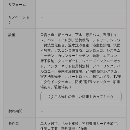
リフォーム
－
リノベーショ
－
ン
設備
公営水道、都市ガス、下水、専用バス、専用トイ
レ、バス・トイレ別、追焚機能、シャワー、シャワ
ー付洗面化粧台、温水洗浄便座、浴室乾燥機、洗面
所独立、ガスコンロ設置済、コンロ三口、システム
キッチン、カウンターキッチン、給湯、エアコン、
床下収納、クローゼット、シューズインクローゼッ
ト、インターネット使用料無料、フローリング、バ
ルコニー、室内洗濯機置場、24時間換気システム、
室内洗濯物干し、オートロック、防犯カメラ、TVモ
ニタ付インターホン、防犯（雨戸）シャッター、駐車
場あり、駐輪場あり
この物件の詳しい情報を送ってもらう
契約期間
－
条件等
二人入居可、ペット相談、初期費用カード決済可、
保証人不要、契約期間：2年間