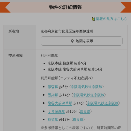
物件の詳細情報
情報の見方はこちら
所在地
京都府京都市伏見区深草西伊達町
地図を表示
交通機関
利用可能駅
京阪本線 藤森駅 徒歩5分
京阪本線 龍谷大前深草駅 徒歩14分
利用可能駅（ニフティ不動産調べ）
藤森駅
歩5分
（
京阪電気鉄道京阪線
）
墨染駅
歩14分
（
京阪電気鉄道京阪線
）
龍谷大前深草駅
歩14分
（
京阪電気鉄道京阪線
）
ＪＲ藤森駅
歩16分
（
奈良線
）
稲荷駅
歩17分
（
奈良線
）
※参考情報としての表示ですので、所要時間等の正