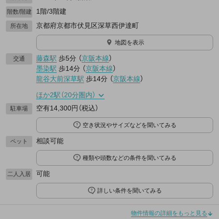
1階/3階建
階数/階建
京都府京都市伏見区深草西伊達町
所在地
地図を表示
藤森駅
歩5分
（
京阪本線
）
交通
墨染駅
歩14分
（
京阪本線
）
龍谷大前深草駅
歩14分
（
京阪本線
）
ほか2駅（20分圏内）
空有14,300円（税込）
駐車場
空き状況やサイズなどを聞いてみる
相談可能
ペット
種類や頭数などの条件を聞いてみる
可能
二人入居
詳しい条件を聞いてみる
物件情報の詳細をもっと見る