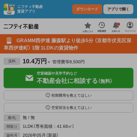
ニフティ不動産
ダウンロード
アプリで開く
賃貸アプリ
お知らせ
閲覧履歴
マイページ
お気に入り
GRAMM西伊達 藤森駅より徒歩5分 （京都市伏見区深
草西伊達町） 1階 1LDKの賃貸物件
10.4万円
賃料
＋ 管理費等8,500円
空室確認や見学予約など
不動産会社に相談する
（無料）
初期費用を教えてほしい
空室状況を教えてほしい
無 / 無
敷/礼
1LDK（専有面積：41.68㎡）
間取り
2026年05月（新築）
築年月