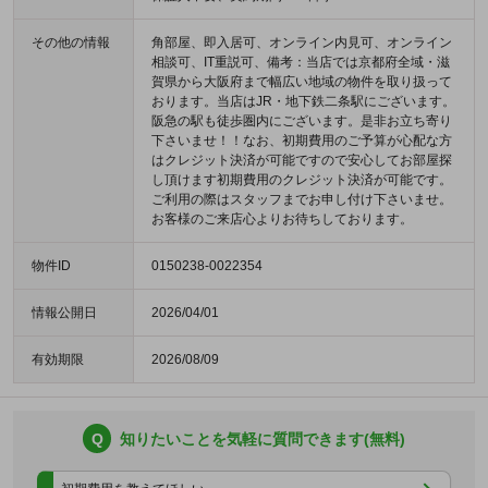
その他の情報
角部屋、即入居可、オンライン内見可、オンライン
相談可、IT重説可、備考：当店では京都府全域・滋
賀県から大阪府まで幅広い地域の物件を取り扱って
おります。当店はJR・地下鉄二条駅にございます。
阪急の駅も徒歩圏内にございます。是非お立ち寄り
下さいませ！！なお、初期費用のご予算が心配な方
はクレジット決済が可能ですので安心してお部屋探
し頂けます初期費用のクレジット決済が可能です。
ご利用の際はスタッフまでお申し付け下さいませ。
お客様のご来店心よりお待ちしております。
物件ID
0150238-0022354
情報公開日
2026/04/01
有効期限
2026/08/09
Q
知りたいことを気軽に質問できます(無料)