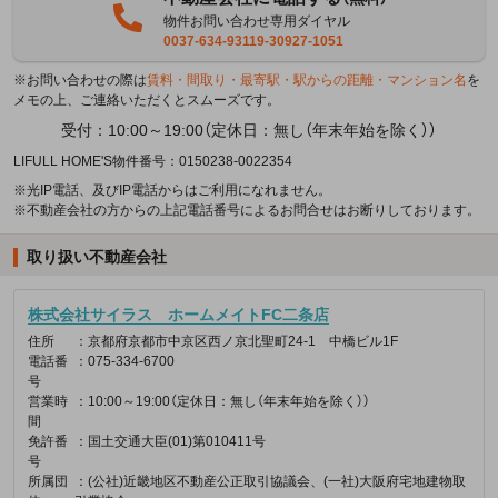
物件お問い合わせ専用ダイヤル
0037-634-93119-30927-1051
※お問い合わせの際は
賃料・間取り・最寄駅・駅からの距離・マンション名
を
メモの上、ご連絡いただくとスムーズです。
受付：10:00～19:00（定休日：無し（年末年始を除く））
LIFULL HOME'S物件番号：0150238-0022354
※光IP電話、及びIP電話からはご利用になれません。
※不動産会社の方からの上記電話番号によるお問合せはお断りしております。
取り扱い不動産会社
株式会社サイラス ホームメイトFC二条店
住所
：京都府京都市中京区西ノ京北聖町24-1 中橋ビル1F
電話番
：075-334-6700
号
営業時
：10:00～19:00（定休日：無し（年末年始を除く））
間
免許番
：国土交通大臣(01)第010411号
号
所属団
：(公社)近畿地区不動産公正取引協議会、(一社)大阪府宅地建物取