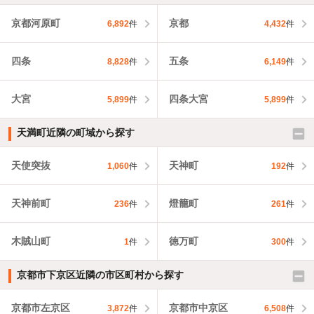
京都河原町
京都
6,892
件
4,432
件
四条
五条
8,828
件
6,149
件
大宮
四条大宮
5,899
件
5,899
件
天満町近隣の町域から探す
天使突抜
天神町
1,060
件
192
件
天神前町
燈籠町
236
件
261
件
木賊山町
徳万町
1
件
300
件
京都市下京区近隣の市区町村から探す
京都市左京区
京都市中京区
3,872
件
6,508
件