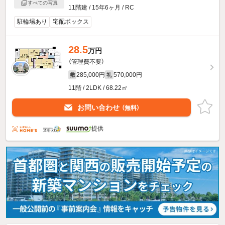
すべての写真
11階建 / 15年6ヶ月 / RC
駐輪場あり
宅配ボックス
28.5
万円
（管理費不要）
285,000円
570,000円
敷
礼
11階 / 2LDK / 68.22㎡
お問い合わせ
（無料）
提供