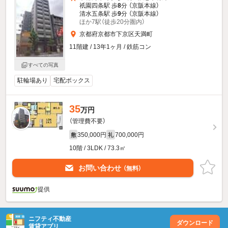
祇園四条駅 歩
8
分 （京阪本線）
清水五条駅 歩
9
分 （京阪本線）
ほか7駅（徒歩20分圏内）
京都府京都市下京区天満町
11階建 / 13年1ヶ月 / 鉄筋コン
すべての写真
駐輪場あり
宅配ボックス
35
万円
（管理費不要）
350,000円
700,000円
敷
礼
10階 / 3LDK / 73.3㎡
お問い合わせ
（無料）
提供
ニフティ不動産
ダウンロード
賃貸アプリ