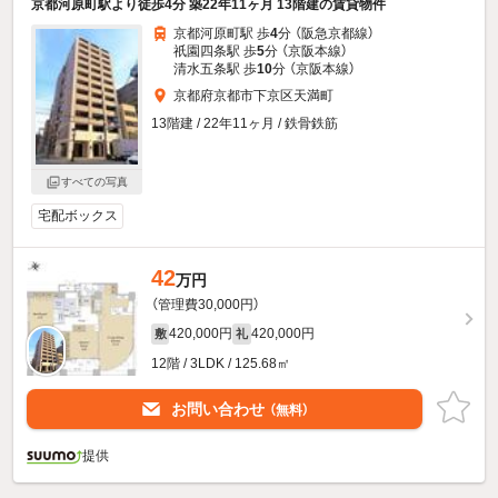
京都河原町駅より徒歩4分 築22年11ヶ月 13階建の賃貸物件
京都河原町駅 歩
4
分 （阪急京都線）
祇園四条駅 歩
5
分 （京阪本線）
清水五条駅 歩
10
分 （京阪本線）
京都府京都市下京区天満町
13階建 / 22年11ヶ月 / 鉄骨鉄筋
すべての写真
宅配ボックス
42
万円
（管理費30,000円）
420,000円
420,000円
敷
礼
12階 / 3LDK / 125.68㎡
お問い合わせ
（無料）
提供