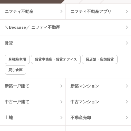
エアコンあり
都市ガス
ニフティ不動産
ニフティ不動産アプリ
温水洗浄便座
オートロック
＼Because／ ニフティ不動産
コンロ2口以上
追焚き機能
賃貸
TV付インターホン
角部屋
新着のみ
インターネット無料
月極駐車場
賃貸事務所・賃貸オフィス
貸店舗・店舗賃貸
貸し倉庫
該当件数:
物件一覧に反映
4
件
新築一戸建て
新築マンション
中古一戸建て
中古マンション
土地
不動産売却