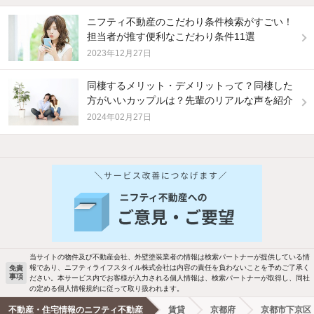
ニフティ不動産のこだわり条件検索がすごい！
担当者が推す便利なこだわり条件11選
2023年12月27日
同棲するメリット・デメリットって？同棲した
方がいいカップルは？先輩のリアルな声を紹介
2024年02月27日
他の人はこんな条件で絞り込んでいます！
人気のこだわり条件
バス・トイレ別
2階以上
駐車場あり
ペット相談
当サイトの物件及び不動産会社、外壁塗装業者の情報は検索パートナーが提供している情
報であり、ニフティライフスタイル株式会社は内容の責任を負わないことを予めご了承く
免責
事項
ださい。本サービス内でお客様が入力される個人情報は、検索パートナーが取得し、同社
洗濯機置場あり
独立洗面台
の定める個人情報規約に従って取り扱われます。
不動産・住宅情報のニフティ不動産
賃貸
京都府
京都市下京区