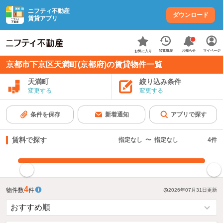
ニフティ不動産
ダウンロード
賃貸アプリ
お知らせ
閲覧履歴
マイページ
お気に入り
京都市下京区天満町(京都府)の賃貸物件一覧
天満町
絞り込み条件
変更する
変更する
条件を保存
新着通知
アプリで探す
賃料で探す
指定なし
〜
指定なし
4
件
指定した賃料で絞り込む
4
物件数
件
2026年07月31日
更新