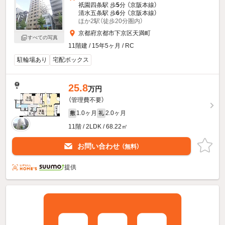
祇園四条駅 歩
5
分 （京阪本線）
清水五条駅 歩
6
分 （京阪本線）
ほか2駅（徒歩20分圏内）
京都府京都市下京区天満町
すべての写真
11階建 / 15年5ヶ月 / RC
駐輪場あり
宅配ボックス
25.8
万円
（管理費不要）
1.0ヶ月
2.0ヶ月
敷
礼
11階 / 2LDK / 68.22㎡
お問い合わせ
（無料）
提供