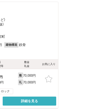
など
）
線）
宮町
月
鉄骨
建物構造
料
敷金
お気に入り
費等
礼金
70,000円
敷
円
70,000円
0円
礼
トロック
詳細を見る