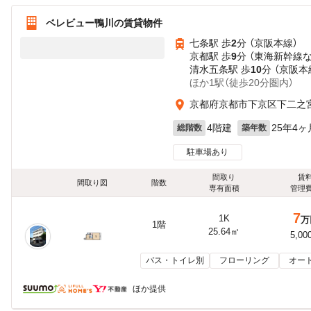
ベレビュー鴨川の賃貸物件
七条駅 歩
2
分 （京阪本線）
京都駅 歩
9
分 （東海新幹線
清水五条駅 歩
10
分 （京阪本
ほか1駅（徒歩20分圏内）
京都府京都市下京区下二之
4階建
25年4ヶ
総階数
築年数
駐車場あり
間取り
賃
間取り図
階数
専有面積
管理
7
1K
万
1階
25.64㎡
5,00
バス・トイレ別
フローリング
オー
ほか提供