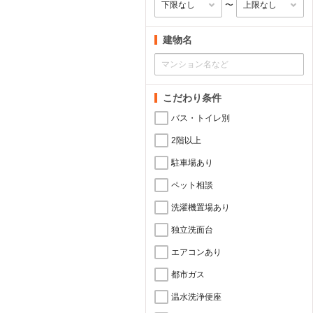
〜
建物名
こだわり条件
バス・トイレ別
2階以上
駐車場あり
ペット相談
洗濯機置場あり
独立洗面台
エアコンあり
都市ガス
温水洗浄便座