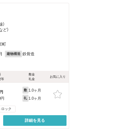
線）
など
）
宮町
月
鉄骨造
建物構造
料
敷金
お気に入り
費等
礼金
1.0ヶ月
敷
円
1.0ヶ月
0円
礼
トロック
詳細を見る