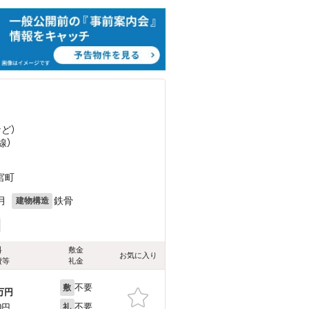
など
）
線）
宮町
月
鉄骨
建物構造
料
敷金
お気に入り
費等
礼金
不要
敷
万円
不要
0円
礼