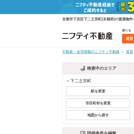
京都市下京区下二之宮町(京都府)の賃貸物
借りる
賃貸
不動産・住宅情報のニフティ不動産
賃貸
検索中のエリア
下二之宮町
駅を変更
市区町村を変更
地図から探す
詳細条件を編集