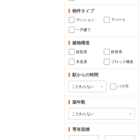
物件タイプ
マンション
アパート
一戸建て
建物構造
鉄筋系
鉄骨系
木造系
ブロック構造
駅からの時間
バス可
築年数
専有面積