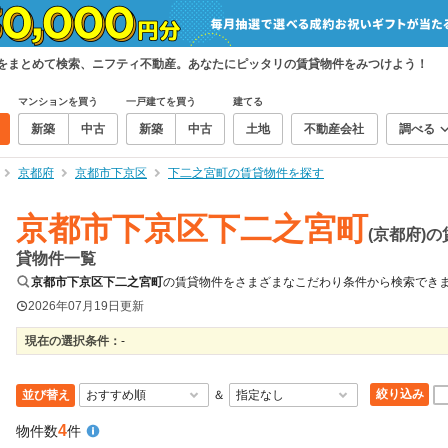
件をまとめて検索、ニフティ不動産。あなたにピッタリの賃貸物件をみつけよう！
マンションを買う
一戸建てを買う
建てる
新築
中古
新築
中古
土地
不動産会社
調べる
京都府
京都市下京区
下二之宮町の賃貸物件を探す
京都市下京区下二之宮町
(京都府)の
貸物件一覧
京都市下京区下二之宮町
の賃貸物件をさまざまなこだわり条件から検索でき
2026年07月19日
更新
現在の選択条件：
-
絞り込み
並び替え
＆
4
物件数
件