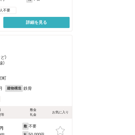
人不要
詳細を見る
など
）
線）
宮町
月
鉄骨
建物構造
料
敷金
お気に入り
費等
礼金
不要
敷
円
50,000円
0円
礼