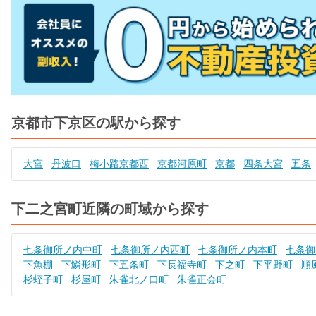
京都市下京区の駅から探す
大宮
丹波口
梅小路京都西
京都河原町
京都
四条大宮
五条
下二之宮町近隣の町域から探す
七条御所ノ内中町
七条御所ノ内西町
七条御所ノ内本町
七条御
下魚棚
下鱗形町
下五条町
下長福寺町
下之町
下平野町
順
杉蛭子町
杉屋町
朱雀北ノ口町
朱雀正会町