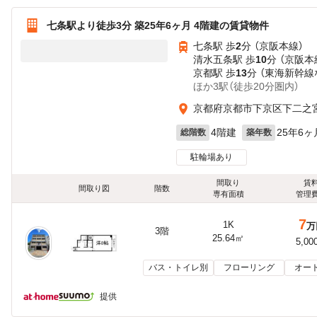
七条駅より徒歩3分 築25年6ヶ月 4階建の賃貸物件
七条駅 歩
2
分 （京阪本線）
清水五条駅 歩
10
分 （京阪本
京都駅 歩
13
分 （東海新幹線
ほか3駅（徒歩20分圏内）
京都府京都市下京区下二之
4階建
25年6ヶ
総階数
築年数
駐輪場あり
間取り
賃
間取り図
階数
専有面積
管理
7
1K
万
3階
25.64㎡
5,00
バス・トイレ別
フローリング
オー
提供