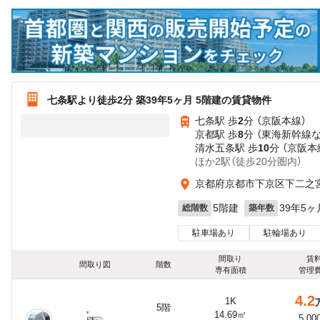
七条駅より徒歩2分 築39年5ヶ月 5階建の賃貸物件
七条駅 歩
2
分 （京阪本線）
京都駅 歩
8
分 （東海新幹線
清水五条駅 歩
10
分 （京阪本
ほか2駅（徒歩20分圏内）
京都府京都市下京区下二之
5階建
39年5ヶ
総階数
築年数
駐車場あり
駐輪場あり
間取り
賃
間取り図
階数
専有面積
管理
4.2
1K
5階
14.69㎡
5,00