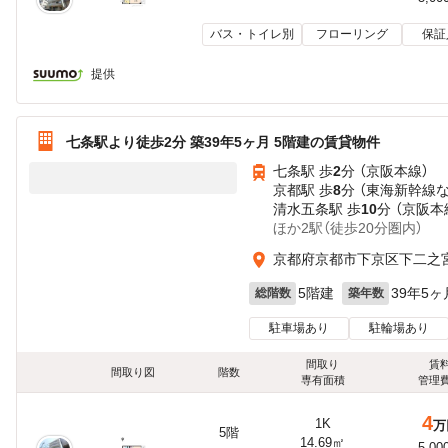
バス・トイレ別
フローリング
保証
提供
七条駅より徒歩2分 築39年5ヶ月 5階建の賃貸物件
七条駅 歩
2
分 （京阪本線）
京都駅 歩
8
分 （東海新幹線
清水五条駅 歩
10
分 （京阪本
ほか2駅（徒歩20分圏内）
京都府京都市下京区下二之
5階建
39年5ヶ
総階数
築年数
駐車場あり
駐輪場あり
間取り
賃
間取り図
階数
専有面積
管理
4
1K
万
5階
14.69㎡
5,00