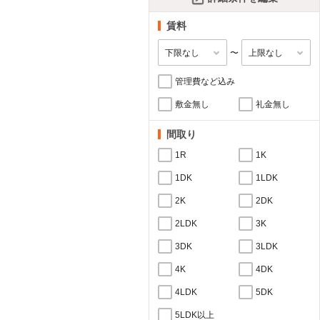
賃料
〜
管理費など込み
敷金無し
礼金無し
間取り
1R
1K
1DK
1LDK
2K
2DK
2LDK
3K
3DK
3LDK
4K
4DK
4LDK
5DK
5LDK以上