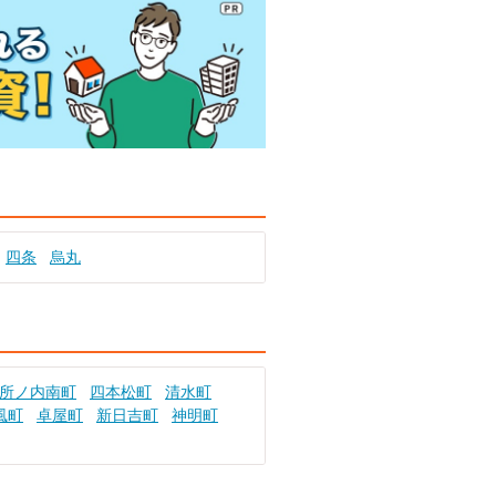
四条
烏丸
所ノ内南町
四本松町
清水町
風町
卓屋町
新日吉町
神明町