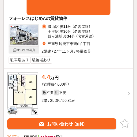
フォーレスはじめAの賃貸物件
磯山駅 歩
11
分 （名古屋線）
千里駅 歩
30
分 （名古屋線）
鼓ヶ浦駅 歩
34
分 （名古屋線）
三重県鈴鹿市東磯山1丁目
すべての写真
2階建 / 27年11ヶ月 / 軽量鉄骨
駐車場あり
駐輪場あり
4.4
万円
（管理費4,000円）
不要
不要
敷
礼
2階 / 2LDK / 50.81㎡
お問い合わせ
（無料）
提供