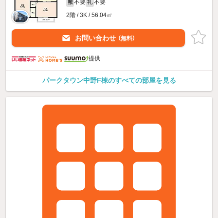
不要
不要
敷
礼
2階 / 3K / 56.04㎡
お問い合わせ
（無料）
提供
パークタウン中野F棟のすべての部屋を見る