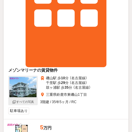
メゾンマリーナの賃貸物件
磯山駅 歩
10
分 （名古屋線）
千里駅 歩
29
分 （名古屋線）
鼓ヶ浦駅 歩
35
分 （名古屋線）
三重県鈴鹿市東磯山1丁目
3階建 / 35年5ヶ月 / RC
すべての写真
駐車場あり
5
万円