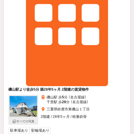
磯山駅より徒歩5分 築28年5ヶ月 2階建の賃貸物件
磯山駅 歩
5
分 （名古屋線）
千里駅 歩
28
分 （名古屋線）
三重県鈴鹿市東磯山１丁目
2階建 / 28年5ヶ月 / 軽量鉄骨
すべての写真
駐車場あり
駐輪場あり