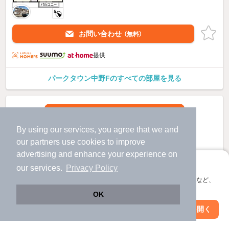
お問い合わせ
（無料）
提供
パークタウン中野Fのすべての部屋を見る
By using our services, you agree that we and
our
partners
use cookies to improve
advertising and enhance your experience on
アプリに切り替えて、サクサクお部屋探し
our services.
Privacy Policy
会員登録なしですぐ使える。マップ検索やお気に入り保存など、
アプリ限定の便利な機能が使えます！
OK
Web版で続行
アプリを開く
市区町村を変更
絞り込み条件を変更