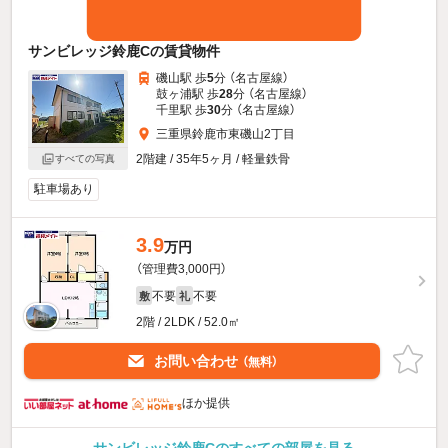
サンビレッジ鈴鹿Cの賃貸物件
磯山駅 歩
5
分 （名古屋線）
鼓ヶ浦駅 歩
28
分 （名古屋線）
千里駅 歩
30
分 （名古屋線）
三重県鈴鹿市東磯山2丁目
2階建 / 35年5ヶ月 / 軽量鉄骨
すべての写真
駐車場あり
3.9
万円
（管理費3,000円）
不要
不要
敷
礼
2階 / 2LDK / 52.0㎡
お問い合わせ
（無料）
ほか提供
サンビレッジ鈴鹿Cのすべての部屋を見る