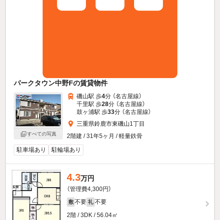
パークタウン中野Fの賃貸物件
磯山駅 歩
4
分 （名古屋線）
千里駅 歩
28
分 （名古屋線）
鼓ヶ浦駅 歩
33
分 （名古屋線）
三重県鈴鹿市東磯山1丁目
すべての写真
2階建 / 31年5ヶ月 / 軽量鉄骨
駐車場あり
駐輪場あり
4.3
万円
（管理費4,300円）
不要
不要
敷
礼
2階 / 3DK / 56.04㎡