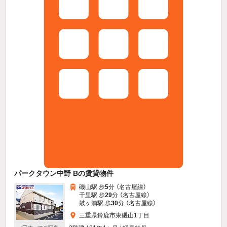
パークタウン中野 Bの賃貸物件
磯山駅 歩
5
分 （名古屋線）
千里駅 歩
29
分 （名古屋線）
鼓ヶ浦駅 歩
30
分 （名古屋線）
三重県鈴鹿市東磯山1丁目