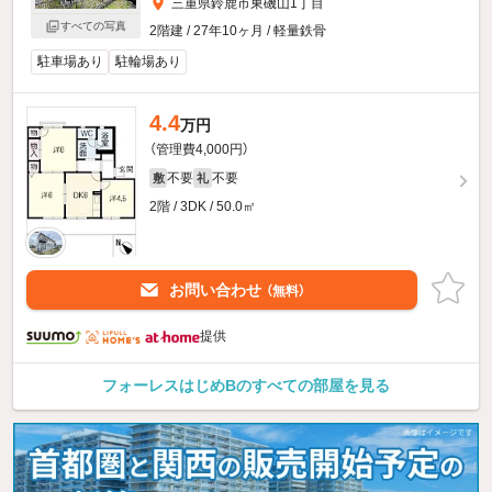
三重県鈴鹿市東磯山1丁目
すべての写真
2階建 / 27年10ヶ月 / 軽量鉄骨
駐車場あり
駐輪場あり
4.4
万円
（管理費4,000円）
不要
不要
敷
礼
2階 / 3DK / 50.0㎡
お問い合わせ
（無料）
提供
フォーレスはじめBのすべての部屋を見る