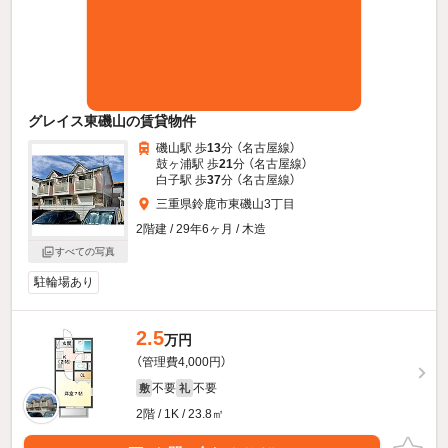
グレイス東磯山の賃貸物件
磯山駅 歩
13
分 （名古屋線）
鼓ヶ浦駅 歩
21
分 （名古屋線）
白子駅 歩
37
分 （名古屋線）
三重県鈴鹿市東磯山3丁目
2階建 / 29年6ヶ月 / 木造
すべての写真
駐輪場あり
2.5
万円
（管理費4,000円）
不要
不要
敷
礼
2階 / 1K / 23.8㎡