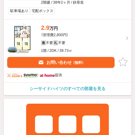
2階建 / 38年2ヶ月 / 鉄骨造
駐車場あり
宅配ボックス
2.9
万円
（管理費2,800円）
不要
不要
敷
礼
1階 / 2DK / 39.73㎡
お問い合わせ
（無料）
提供
シーサイドハイツのすべての部屋を見る