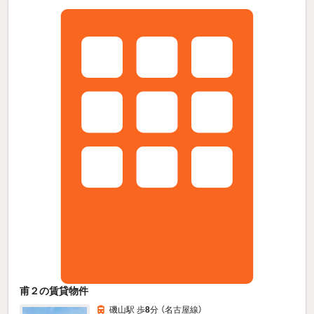
甫２の賃貸物件
磯山駅 歩
8
分 （名古屋線）