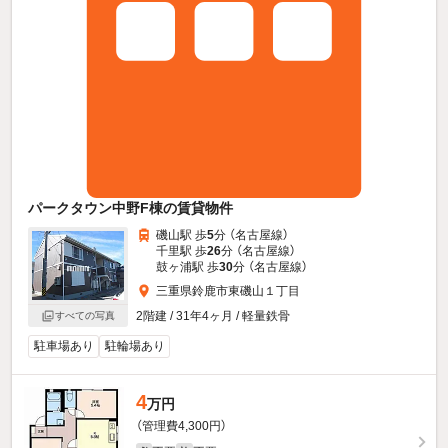
パークタウン中野F棟の賃貸物件
磯山駅 歩
5
分 （名古屋線）
千里駅 歩
26
分 （名古屋線）
鼓ヶ浦駅 歩
30
分 （名古屋線）
三重県鈴鹿市東磯山１丁目
2階建 / 31年4ヶ月 / 軽量鉄骨
すべての写真
駐車場あり
駐輪場あり
4
万円
（管理費4,300円）