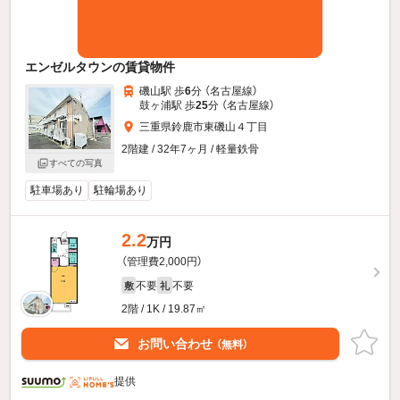
エンゼルタウンの賃貸物件
磯山駅 歩
6
分 （名古屋線）
鼓ヶ浦駅 歩
25
分 （名古屋線）
三重県鈴鹿市東磯山４丁目
2階建 / 32年7ヶ月 / 軽量鉄骨
すべての写真
駐車場あり
駐輪場あり
2.2
万円
（管理費2,000円）
不要
不要
敷
礼
2階 / 1K / 19.87㎡
お問い合わせ
（無料）
提供