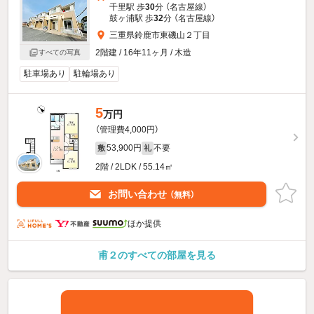
千里駅 歩
30
分 （名古屋線）
鼓ヶ浦駅 歩
32
分 （名古屋線）
三重県鈴鹿市東磯山２丁目
2階建 / 16年11ヶ月 / 木造
すべての写真
駐車場あり
駐輪場あり
5
万円
（管理費4,000円）
53,900円
不要
敷
礼
2階 / 2LDK / 55.14㎡
お問い合わせ
（無料）
ほか提供
甫２のすべての部屋を見る