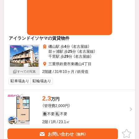
アイランドイソヤマの賃貸物件
磯山駅 歩
4
分 （名古屋線）
鼓ヶ浦駅 歩
25
分 （名古屋線）
千里駅 歩
29
分 （名古屋線）
三重県鈴鹿市東磯山4丁目
2階建 / 31年10ヶ月 / 鉄骨造
すべての写真
駐車場あり
駐輪場あり
2.3
万円
（管理費2,000円）
不要
不要
敷
礼
2階 / 1R / 23.1㎡
お問い合わせ
（無料）