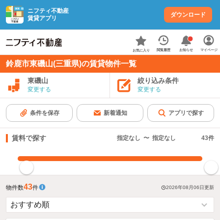
ニフティ不動産
ダウンロード
賃貸アプリ
お知らせ
閲覧履歴
マイページ
お気に入り
鈴鹿市東磯山(三重県)の賃貸物件一覧
東磯山
絞り込み条件
変更する
変更する
条件を保存
新着通知
アプリで探す
賃料で探す
指定なし
〜
指定なし
43
件
指定した賃料で絞り込む
43
物件数
件
2026年08月06日
更新