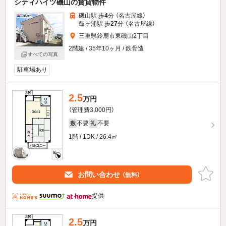
シティハイツ磯山の賃貸物件
磯山駅 歩
4
分 （名古屋線）
鼓ヶ浦駅 歩
27
分 （名古屋線）
三重県鈴鹿市東磯山2丁目
2階建 / 35年10ヶ月 / 鉄骨造
すべての写真
駐車場あり
2.5
万円
（管理費3,000円）
不要
不要
敷
礼
1階 / 1DK / 26.4㎡
お問い合わせ
（無料）
提供
2.5
万円