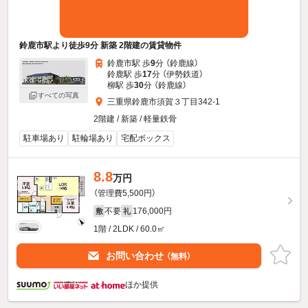
鈴鹿市駅より徒歩9分 新築 2階建の賃貸物件
鈴鹿市駅 歩
9
分 （鈴鹿線）
鈴鹿駅 歩
17
分 （伊勢鉄道）
柳駅 歩
30
分 （鈴鹿線）
すべての写真
三重県鈴鹿市須賀３丁目342-1
2階建 / 新築 / 軽量鉄骨
駐車場あり
駐輪場あり
宅配ボックス
8.8
万円
（管理費5,500円）
不要
176,000円
敷
礼
1階 / 2LDK / 60.0㎡
お問い合わせ
（無料）
ほか提供