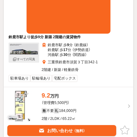
鈴鹿市駅より徒歩9分 新築 2階建の賃貸物件
鈴鹿市駅 歩
9
分 （鈴鹿線）
鈴鹿駅 歩
17
分 （伊勢鉄道）
河曲駅 歩
30
分 （関西線）
すべての写真
三重県鈴鹿市須賀３丁目342-1
2階建 / 新築 / 軽量鉄骨
駐車場あり
駐輪場あり
宅配ボックス
9.2
万円
（管理費5,500円）
不要
184,000円
敷
礼
2階 / 2LDK / 65.22㎡
お問い合わせ
（無料）