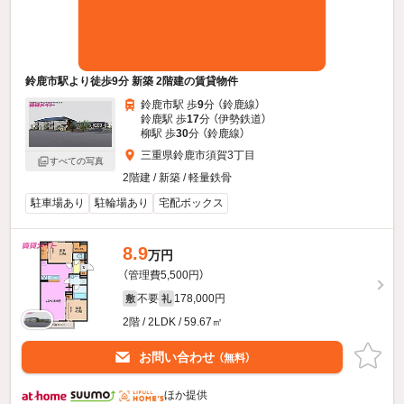
鈴鹿市駅より徒歩9分 新築 2階建の賃貸物件
鈴鹿市駅 歩
9
分 （鈴鹿線）
鈴鹿駅 歩
17
分 （伊勢鉄道）
柳駅 歩
30
分 （鈴鹿線）
三重県鈴鹿市須賀3丁目
すべての写真
2階建 / 新築 / 軽量鉄骨
駐車場あり
駐輪場あり
宅配ボックス
8.9
万円
（管理費5,500円）
不要
178,000円
敷
礼
2階 / 2LDK / 59.67㎡
お問い合わせ
（無料）
ほか提供