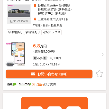
鈴鹿市駅 歩
9
分 （鈴鹿線）
鈴鹿駅 歩
17
分 （伊勢鉄道）
柳駅 歩
30
分 （鈴鹿線）
三重県鈴鹿市須賀3丁目
すべての写真
2階建 / 新築 / 軽量鉄骨
駐車場あり
駐輪場あり
宅配ボックス
6.8
万円
（管理費5,500円）
不要
136,000円
敷
礼
1階 / 1LDK / 45.18㎡
お問い合わせ
（無料）
ほか提供