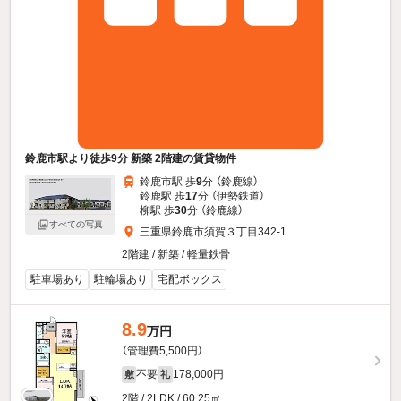
鈴鹿市駅より徒歩9分 新築 2階建の賃貸物件
鈴鹿市駅 歩
9
分 （鈴鹿線）
鈴鹿駅 歩
17
分 （伊勢鉄道）
柳駅 歩
30
分 （鈴鹿線）
すべての写真
三重県鈴鹿市須賀３丁目342-1
2階建 / 新築 / 軽量鉄骨
駐車場あり
駐輪場あり
宅配ボックス
8.9
万円
（管理費5,500円）
不要
178,000円
敷
礼
2階 / 2LDK / 60.25㎡