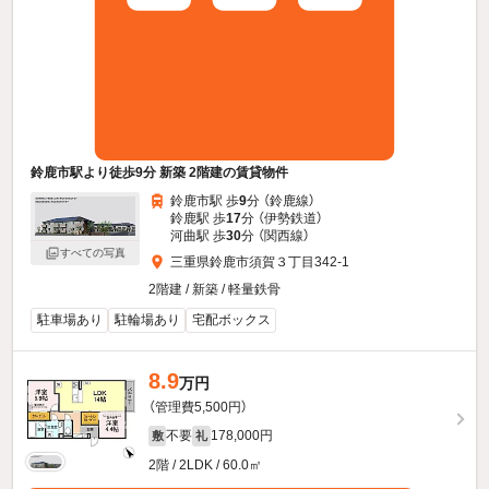
鈴鹿市駅より徒歩9分 新築 2階建の賃貸物件
鈴鹿市駅 歩
9
分 （鈴鹿線）
鈴鹿駅 歩
17
分 （伊勢鉄道）
河曲駅 歩
30
分 （関西線）
すべての写真
三重県鈴鹿市須賀３丁目342-1
2階建 / 新築 / 軽量鉄骨
駐車場あり
駐輪場あり
宅配ボックス
8.9
万円
（管理費5,500円）
不要
178,000円
敷
礼
2階 / 2LDK / 60.0㎡