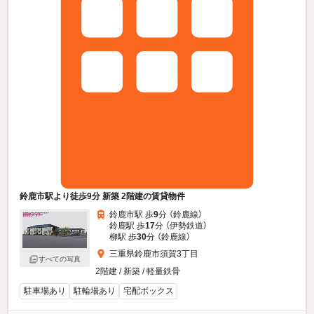
鈴鹿市駅より徒歩9分 新築 2階建の賃貸物件
鈴鹿市駅 歩
9
分 （鈴鹿線）
鈴鹿駅 歩
17
分 （伊勢鉄道）
柳駅 歩
30
分 （鈴鹿線）
三重県鈴鹿市須賀3丁目
すべての写真
2階建 / 新築 / 軽量鉄骨
駐車場あり
駐輪場あり
宅配ボックス