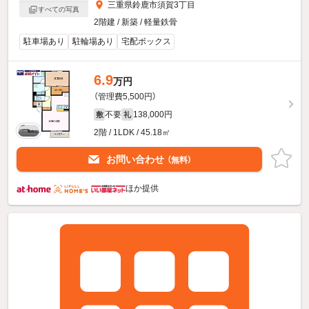
三重県鈴鹿市須賀3丁目
すべての写真
2階建 / 新築 / 軽量鉄骨
駐車場あり
駐輪場あり
宅配ボックス
6.9
万円
（管理費5,500円）
不要
138,000円
敷
礼
2階 / 1LDK / 45.18㎡
お問い合わせ
（無料）
ほか提供