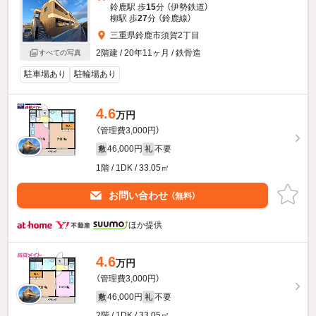
鈴鹿駅 歩
15
分 （伊勢鉄道）
柳駅 歩
27
分 （鈴鹿線）
三重県鈴鹿市須賀2丁目
2階建 / 20年11ヶ月 / 鉄骨造
すべての写真
駐車場あり
駐輪場あり
4.6
万円
（管理費3,000円）
46,000円
不要
敷
礼
1階 / 1DK / 33.05㎡
お問い合わせ
（無料）
ほか提供
4.6
万円
（管理費3,000円）
46,000円
不要
敷
礼
2階 / 1DK / 33.05㎡