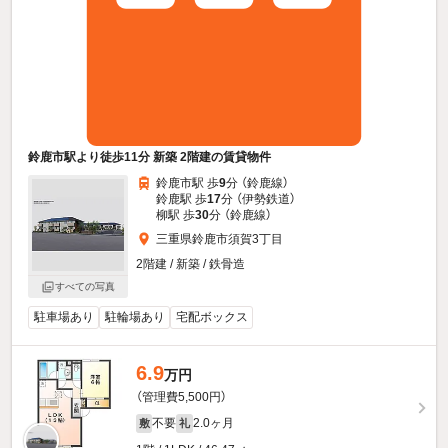
鈴鹿市駅より徒歩11分 新築 2階建の賃貸物件
鈴鹿市駅 歩
9
分 （鈴鹿線）
鈴鹿駅 歩
17
分 （伊勢鉄道）
柳駅 歩
30
分 （鈴鹿線）
三重県鈴鹿市須賀3丁目
2階建 / 新築 / 鉄骨造
すべての写真
駐車場あり
駐輪場あり
宅配ボックス
6.9
万円
（管理費5,500円）
不要
2.0ヶ月
敷
礼