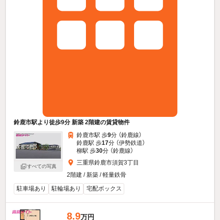
鈴鹿市駅より徒歩9分 新築 2階建の賃貸物件
鈴鹿市駅 歩
9
分 （鈴鹿線）
鈴鹿駅 歩
17
分 （伊勢鉄道）
柳駅 歩
30
分 （鈴鹿線）
三重県鈴鹿市須賀3丁目
すべての写真
2階建 / 新築 / 軽量鉄骨
駐車場あり
駐輪場あり
宅配ボックス
8.9
万円