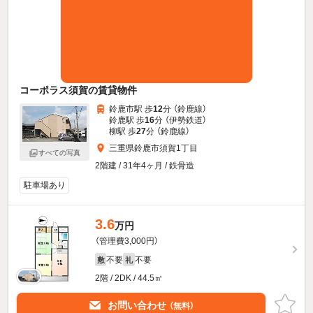
コーポラス須賀の賃貸物件
鈴鹿市駅 歩
12
分 （鈴鹿線）
鈴鹿駅 歩
16
分 （伊勢鉄道）
柳駅 歩
27
分 （鈴鹿線）
三重県鈴鹿市須賀1丁目
すべての写真
2階建 / 31年4ヶ月 / 鉄骨造
駐車場あり
3.6
万円
（管理費3,000円）
不要
不要
敷
礼
2階 / 2DK / 44.5㎡
お問い合わせ
（無料）