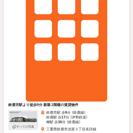
鈴鹿市駅より徒歩9分 新築 2階建の賃貸物件
鈴鹿市駅 歩
9
分 （鈴鹿線）
鈴鹿駅 歩
17
分 （伊勢鉄道）
柳駅 歩
30
分 （鈴鹿線）
すべての写真
三重県鈴鹿市須賀３丁目未詳細