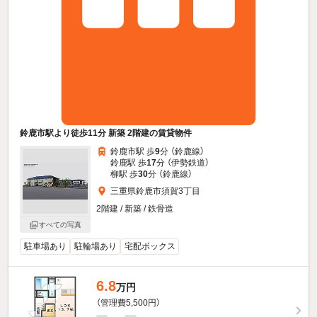
鈴鹿市駅より徒歩11分 新築 2階建の賃貸物件
鈴鹿市駅 歩
9
分 （鈴鹿線）
鈴鹿駅 歩
17
分 （伊勢鉄道）
柳駅 歩
30
分 （鈴鹿線）
三重県鈴鹿市須賀3丁目
2階建 / 新築 / 鉄骨造
すべての写真
駐車場あり
駐輪場あり
宅配ボックス
6.8
万円
（管理費5,500円）