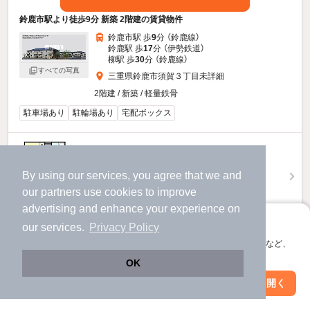
鈴鹿市駅より徒歩9分 新築 2階建の賃貸物件
鈴鹿市駅 歩
9
分 （鈴鹿線）
鈴鹿駅 歩
17
分 （伊勢鉄道）
柳駅 歩
30
分 （鈴鹿線）
すべての写真
三重県鈴鹿市須賀３丁目未詳細
2階建 / 新築 / 軽量鉄骨
駐車場あり
駐輪場あり
宅配ボックス
6.9
万円
（管理費5,500円）
By using our services, you agree that we and
不要
138,000円
敷
礼
our
partners
use cookies to improve
2階 / 1LDK / 45.15㎡
advertising and enhance your experience on
アプリに切り替えて、サクサクお部屋探し
our services.
Privacy Policy
お問い合わせ
（無料）
会員登録なしですぐ使える。マップ検索やお気に入り保存など、
アプリ限定の便利な機能が使えます！
ほか提供
OK
Web版で続行
アプリを開く
市区町村を変更
絞り込み条件を変更