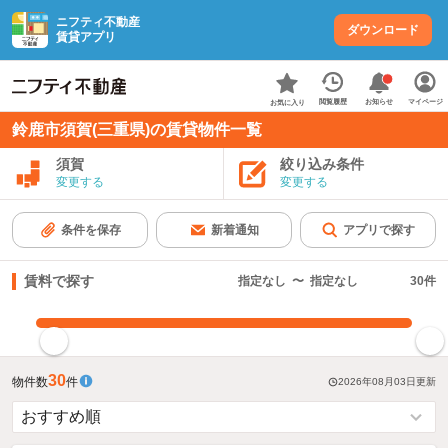
ニフティ不動産
ダウンロード
賃貸アプリ
お知らせ
閲覧履歴
マイページ
お気に入り
鈴鹿市須賀(三重県)の賃貸物件一覧
須賀
絞り込み条件
変更する
変更する
条件を保存
新着通知
アプリで探す
賃料で探す
指定なし
〜
指定なし
30
件
指定した賃料で絞り込む
30
物件数
件
2026年08月03日
更新