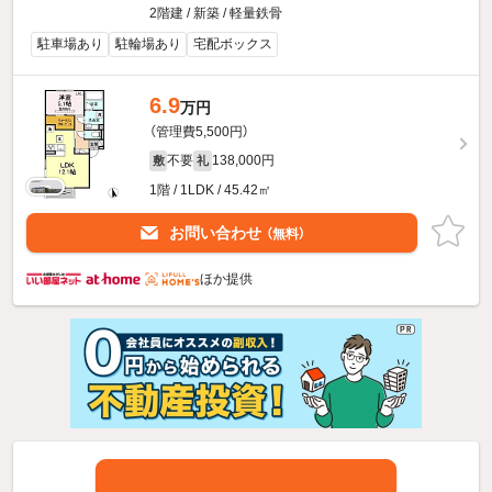
2階建 / 新築 / 軽量鉄骨
駐車場あり
駐輪場あり
宅配ボックス
6.9
万円
（管理費5,500円）
不要
138,000円
敷
礼
1階 / 1LDK / 45.42㎡
お問い合わせ
（無料）
ほか提供