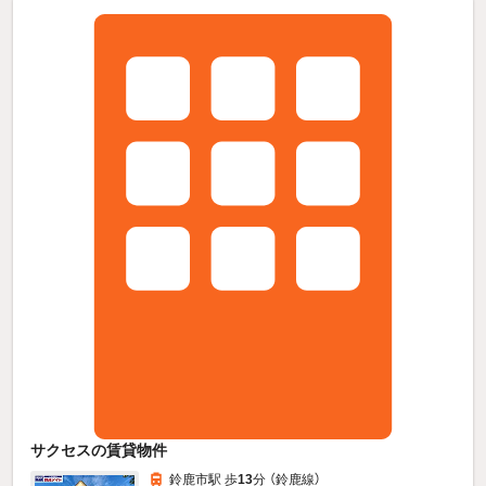
サクセスの賃貸物件
鈴鹿市駅 歩
13
分 （鈴鹿線）