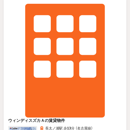
ウィンディスズカＡの賃貸物件
長太ノ浦駅 歩
13
分 （名古屋線）