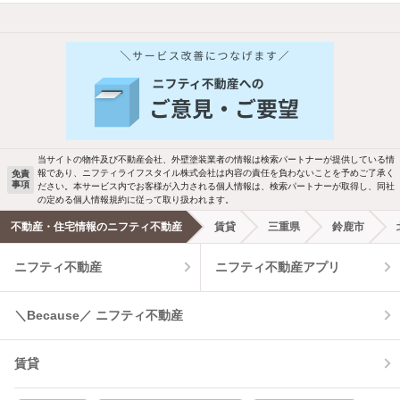
他の人はこんな条件で絞り込んでいます！
人気のこだわり条件
新着物件メール通知
バス・トイレ別
2階以上
ご希望の条件の物件が見つかり次第、メ
駐車場あり
ペット相談
ールでお知らせします
当サイトの物件及び不動産会社、外壁塗装業者の情報は検索パートナーが提供している情
報であり、ニフティライフスタイル株式会社は内容の責任を負わないことを予めご了承く
免責
事項
ださい。本サービス内でお客様が入力される個人情報は、検索パートナーが取得し、同社
洗濯機置場あり
独立洗面台
新着メール通知を受け取る
の定める個人情報規約に従って取り扱われます。
不動産・住宅情報のニフティ不動産
賃貸
三重県
鈴鹿市
エアコンあり
都市ガス
ニフティ不動産
ニフティ不動産アプリ
温水洗浄便座
オートロック
＼Because／ ニフティ不動産
コンロ2口以上
追焚き機能
賃貸
TV付インターホン
角部屋