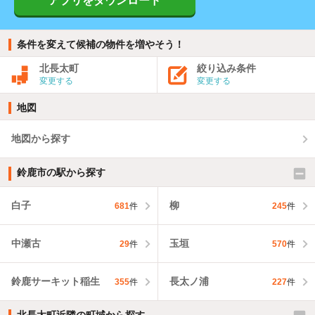
アプリをダウンロード
条件を変えて候補の物件を増やそう！
北長太町
絞り込み条件
変更する
変更する
地図
地図から探す
鈴鹿市の駅から探す
白子
柳
681
件
245
件
中瀬古
玉垣
29
件
570
件
鈴鹿サーキット稲生
長太ノ浦
355
件
227
件