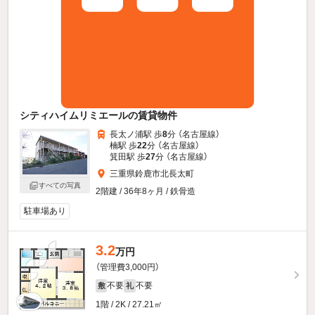
シティハイムリミエールの賃貸物件
長太ノ浦駅 歩
8
分 （名古屋線）
楠駅 歩
22
分 （名古屋線）
箕田駅 歩
27
分 （名古屋線）
三重県鈴鹿市北長太町
すべての写真
2階建 / 36年8ヶ月 / 鉄骨造
駐車場あり
3.2
万円
（管理費3,000円）
不要
不要
敷
礼
1階 / 2K / 27.21㎡