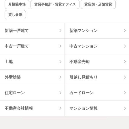
新着のみ
インターネット無料
月極駐車場
賃貸事務所・賃貸オフィス
貸店舗・店舗賃貸
貸し倉庫
該当件数:
物件一覧に反映
5
件
新築一戸建て
新築マンション
中古一戸建て
中古マンション
土地
不動産売却
外壁塗装
引越し見積もり
住宅ローン
カードローン
不動産会社情報
マンション情報