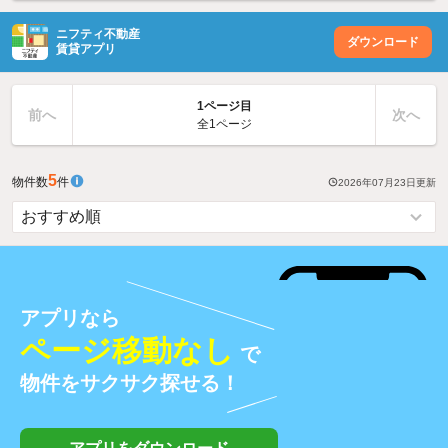
ニフティ不動産
ダウンロード
賃貸アプリ
1ページ目
前へ
次へ
全1ページ
5
物件数
件
2026年07月23日
更新
アプリなら
ページ移動なし
で
物件をサクサク探せる！