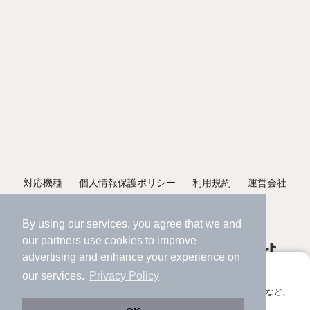
対応機種
個人情報保護ポリシー
利用規約
運営会社
ヘルプ・お問い合わせ
採用情報
By using our services, you agree that we and
our
partners
use cookies to improve
advertising and enhance your experience on
アプリに切り替えて、サクサクお部屋探し
our services.
Privacy Policy
会員登録なしですぐ使える。マップ検索やお気に入り保存など、
©NIFTY Lifestyle Co., Ltd.
アプリ限定の便利な機能が使えます！