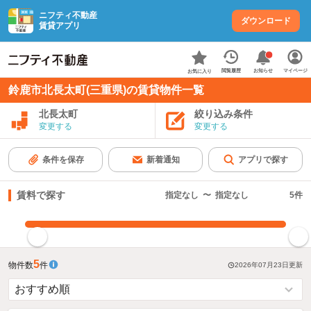
ニフティ不動産
ダウンロード
賃貸アプリ
お知らせ
閲覧履歴
マイページ
お気に入り
鈴鹿市北長太町(三重県)の賃貸物件一覧
北長太町
絞り込み条件
変更する
変更する
条件を保存
新着通知
アプリで探す
賃料で探す
指定なし
〜
指定なし
5
件
指定した賃料で絞り込む
5
物件数
件
2026年07月23日
更新