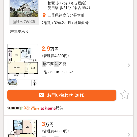
楠駅 歩
17
分 （名古屋線）
箕田駅 歩
31
分 （名古屋線）
三重県鈴鹿市北長太町
すべての写真
2階建 / 32年2ヶ月 / 軽量鉄骨
駐車場あり
2.9
万円
（管理費4,300円）
不要
不要
敷
礼
1階 / 2LDK / 50.6㎡
お問い合わせ
（無料）
提供
3
万円
（管理費4,300円）