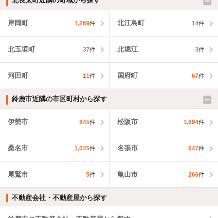
北長太町近隣の町域から探す
岸岡町
北江島町
1,269
件
14
件
北玉垣町
北堀江
37
件
3
件
河田町
国府町
11
件
67
件
鈴鹿市近隣の市区町村から探す
伊勢市
松阪市
845
件
1,694
件
桑名市
名張市
1,045
件
647
件
尾鷲市
亀山市
5
件
266
件
不動産会社・不動産屋から探す