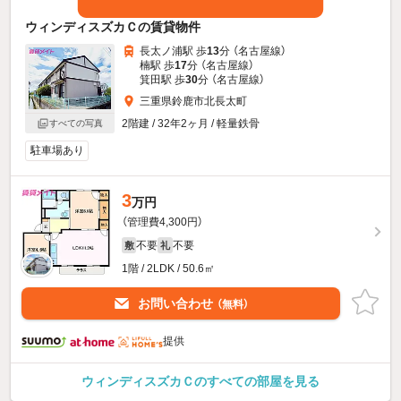
ウィンディスズカＣの賃貸物件
長太ノ浦駅 歩
13
分 （名古屋線）
楠駅 歩
17
分 （名古屋線）
箕田駅 歩
30
分 （名古屋線）
三重県鈴鹿市北長太町
2階建 / 32年2ヶ月 / 軽量鉄骨
すべての写真
駐車場あり
3
万円
（管理費4,300円）
不要
不要
敷
礼
1階 / 2LDK / 50.6㎡
お問い合わせ
（無料）
提供
ウィンディスズカＣのすべての部屋を見る