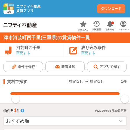
ニフティ不動産
ダウンロード
賃貸アプリ
お知らせ
閲覧履歴
マイページ
お気に入り
津市河芸町西千里(三重県)の賃貸物件一覧
河芸町西千里
絞り込み条件
変更する
変更する
条件を保存
新着通知
アプリで探す
賃料で探す
指定なし
〜
指定なし
1
件
指定した賃料で絞り込む
1
物件数
件
2026年05月30日
更新