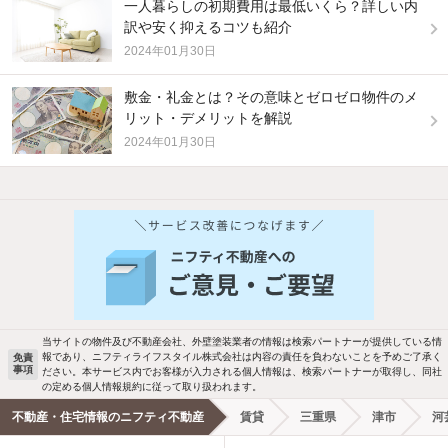
一人暮らしの初期費用は最低いくら？詳しい内
訳や安く抑えるコツも紹介
2024年01月30日
敷金・礼金とは？その意味とゼロゼロ物件のメ
リット・デメリットを解説
2024年01月30日
他の人はこんな条件で絞り込んでいます！
人気のこだわり条件
バス・トイレ別
2階以上
駐車場あり
ペット相談
当サイトの物件及び不動産会社、外壁塗装業者の情報は検索パートナーが提供している情
報であり、ニフティライフスタイル株式会社は内容の責任を負わないことを予めご了承く
免責
洗濯機置場あり
独立洗面台
事項
ださい。本サービス内でお客様が入力される個人情報は、検索パートナーが取得し、同社
の定める個人情報規約に従って取り扱われます。
エアコンあり
都市ガス
不動産・住宅情報のニフティ不動産
賃貸
三重県
津市
河