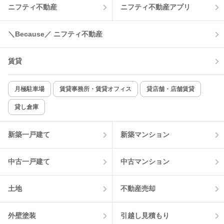
ニフティ不動産
ニフティ不動産アプリ
温水洗浄便座
オートロック
コンロ2口以上
追焚き機能
＼Because／ ニフティ不動産
TV付インターホン
角部屋
賃貸
新着のみ
インターネット無料
月極駐車場
賃貸事務所・賃貸オフィス
貸店舗・店舗賃貸
貸し倉庫
該当件数:
物件一覧に反映
1
件
新築一戸建て
新築マンション
中古一戸建て
中古マンション
土地
不動産売却
外壁塗装
引越し見積もり