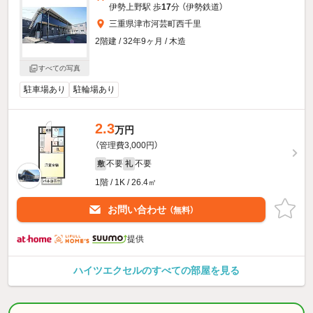
伊勢上野駅 歩
17
分 （伊勢鉄道）
三重県津市河芸町西千里
2階建 / 32年9ヶ月 / 木造
すべての写真
駐車場あり
駐輪場あり
2.3
万円
（管理費3,000円）
不要
不要
敷
礼
1階 / 1K / 26.4㎡
お問い合わせ
（無料）
提供
ハイツエクセルのすべての部屋を見る