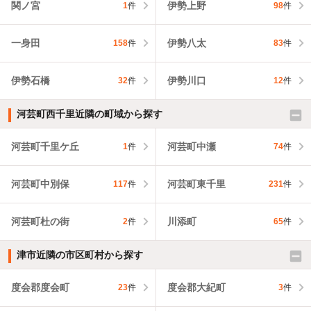
関ノ宮
伊勢上野
1
件
98
件
一身田
伊勢八太
158
件
83
件
伊勢石橋
伊勢川口
32
件
12
件
河芸町西千里近隣の町域から探す
河芸町千里ケ丘
河芸町中瀬
1
件
74
件
河芸町中別保
河芸町東千里
117
件
231
件
河芸町杜の街
川添町
2
件
65
件
津市近隣の市区町村から探す
度会郡度会町
度会郡大紀町
23
件
3
件