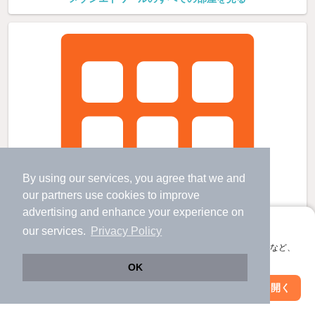
By using our services, you agree that we and
our
partners
use cookies to improve
advertising and enhance your experience on
アプリに切り替えて、サクサクお部屋探し
our services.
Privacy Policy
会員登録なしですぐ使える。マップ検索やお気に入り保存など、
アプリ限定の便利な機能が使えます！
OK
Web版で続行
アプリを開く
市区町村を変更
絞り込み条件を変更