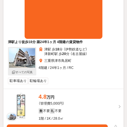
津駅より徒歩18分 築24年1ヶ月 4階建の賃貸物件
津駅 歩
18
分 （伊勢鉄道
など
）
津新町駅 歩
20
分 （名古屋線）
三重県津市鳥居町
4階建 / 24年1ヶ月 / RC
すべての写真
駐車場あり
駐輪場あり
4.8
万円
（管理費5,000円）
不要
不要
敷
礼
1階 / 1K / 28.0㎡