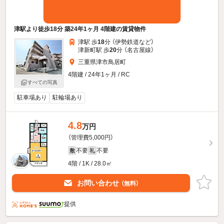
津駅より徒歩18分 築24年1ヶ月 4階建の賃貸物件
津駅 歩
18
分 （伊勢鉄道
など
）
津新町駅 歩
20
分 （名古屋線）
三重県津市鳥居町
4階建 / 24年1ヶ月 / RC
すべての写真
駐車場あり
駐輪場あり
4.8
万円
（管理費5,000円）
不要
不要
敷
礼
4階 / 1K / 28.0㎡
お問い合わせ
（無料）
提供