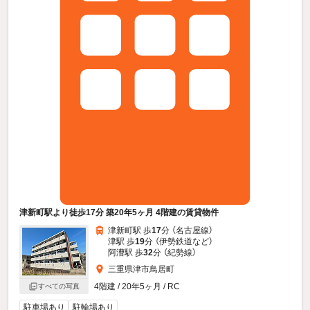
津新町駅より徒歩17分 築20年5ヶ月 4階建の賃貸物件
津新町駅 歩
17
分 （名古屋線）
津駅 歩
19
分 （伊勢鉄道
など
）
阿漕駅 歩
32
分 （紀勢線）
三重県津市鳥居町
4階建 / 20年5ヶ月 / RC
すべての写真
駐車場あり
駐輪場あり