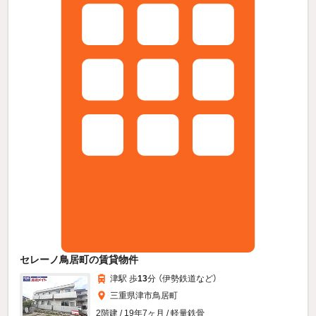
セレーノ鳥居町の賃貸物件
津駅 歩
13
分 （伊勢鉄道
など
）
三重県津市鳥居町
2階建 / 19年7ヶ月 / 軽量鉄骨