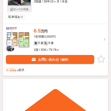
2階建 / 38年10ヶ月 / 木造
すべての写真
駐車場あり
6.5
万円
（管理費3,000円）
不要
不要
敷
礼
1階 / 3DK / 79.78㎡
お問い合わせ
（無料）
提供