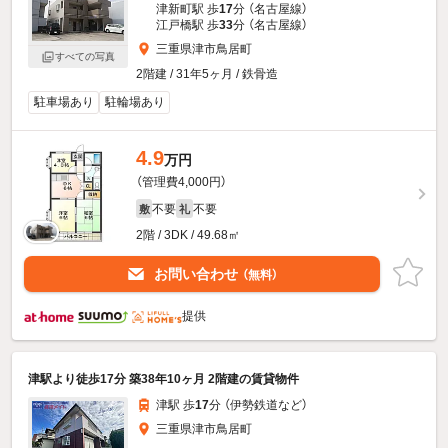
津新町駅 歩
17
分 （名古屋線）
江戸橋駅 歩
33
分 （名古屋線）
三重県津市鳥居町
すべての写真
2階建 / 31年5ヶ月 / 鉄骨造
駐車場あり
駐輪場あり
4.9
万円
（管理費4,000円）
不要
不要
敷
礼
2階 / 3DK / 49.68㎡
お問い合わせ
（無料）
提供
津駅より徒歩17分 築38年10ヶ月 2階建の賃貸物件
津駅 歩
17
分 （伊勢鉄道
など
）
三重県津市鳥居町