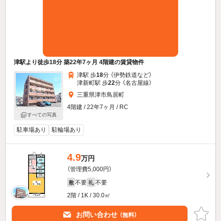
津駅より徒歩18分 築22年7ヶ月 4階建の賃貸物件
津駅 歩
18
分 （伊勢鉄道
など
）
津新町駅 歩
22
分 （名古屋線）
三重県津市鳥居町
4階建 / 22年7ヶ月 / RC
すべての写真
駐車場あり
駐輪場あり
4.9
万円
（管理費5,000円）
不要
不要
敷
礼
2階 / 1K / 30.0㎡
お問い合わせ
（無料）