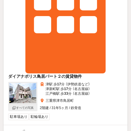
ダイアナポリス鳥居パート２の賃貸物件
津駅 歩
17
分 （伊勢鉄道
など
）
津新町駅 歩
17
分 （名古屋線）
江戸橋駅 歩
33
分 （名古屋線）
三重県津市鳥居町
2階建 / 31年5ヶ月 / 鉄骨造
すべての写真
駐車場あり
駐輪場あり