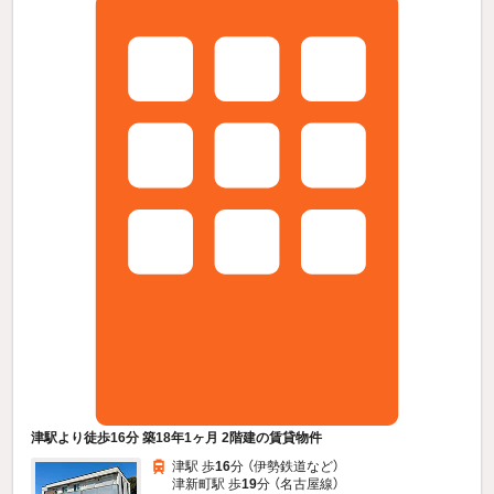
津駅より徒歩16分 築18年1ヶ月 2階建の賃貸物件
津駅 歩
16
分 （伊勢鉄道
など
）
津新町駅 歩
19
分 （名古屋線）