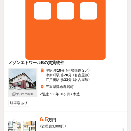
メゾンエトワールBの賃貸物件
津駅 歩
18
分 （伊勢鉄道
など
）
津新町駅 歩
20
分 （名古屋線）
江戸橋駅 歩
33
分 （名古屋線）
三重県津市鳥居町
2階建 / 38年10ヶ月 / 木造
すべての写真
駐車場あり
6.5
万円
（管理費3,000円）