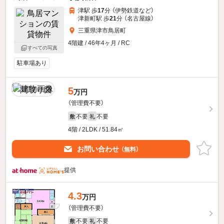
津駅 歩
17
分 （伊勢鉄道
など
）
津新町駅 歩
21
分 （名古屋線）
三重県津市鳥居町
4階建 / 46年4ヶ月 / RC
すべての写真
駐車場あり
5
万円
（管理費不要）
不要
不要
敷
礼
4階 / 2LDK / 51.84㎡
お問い合わせ
（無料）
提供
4.3
万円
（管理費不要）
不要
不要
敷
礼