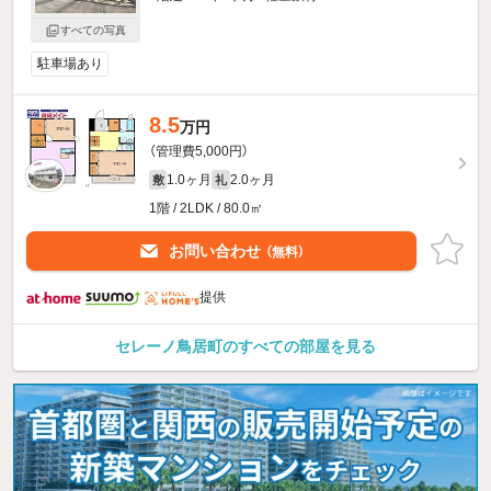
すべての写真
駐車場あり
8.5
万円
（管理費5,000円）
1.0ヶ月
2.0ヶ月
敷
礼
1階 / 2LDK / 80.0㎡
お問い合わせ
（無料）
提供
セレーノ鳥居町のすべての部屋を見る