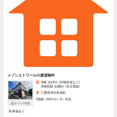
メゾンエトワールの賃貸物件
津駅 歩
17
分 （伊勢鉄道
など
）
津新町駅 歩
20
分 （名古屋線）
三重県津市鳥居町
2階建 / 38年10ヶ月 / 木造
すべての写真
駐車場あり