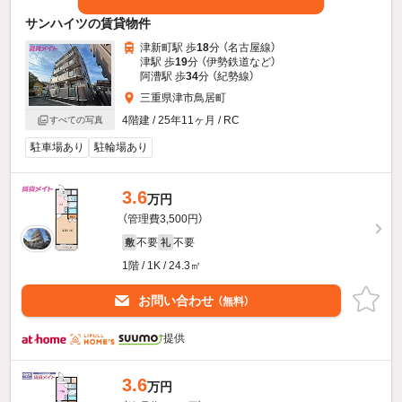
サンハイツの賃貸物件
津新町駅 歩
18
分 （名古屋線）
津駅 歩
19
分 （伊勢鉄道
など
）
阿漕駅 歩
34
分 （紀勢線）
三重県津市鳥居町
4階建 / 25年11ヶ月 / RC
すべての写真
駐車場あり
駐輪場あり
3.6
万円
（管理費3,500円）
不要
不要
敷
礼
1階 / 1K / 24.3㎡
お問い合わせ
（無料）
提供
3.6
万円