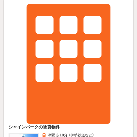
シャインパークの賃貸物件
津駅 歩
18
分 （伊勢鉄道
など
）