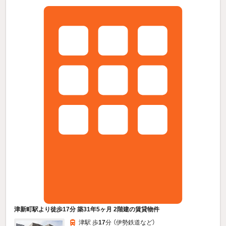
津新町駅より徒歩17分 築31年5ヶ月 2階建の賃貸物件
津駅 歩
17
分 （伊勢鉄道
など
）