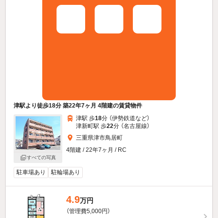
津駅より徒歩18分 築22年7ヶ月 4階建の賃貸物件
津駅 歩
18
分 （伊勢鉄道
など
）
津新町駅 歩
22
分 （名古屋線）
三重県津市鳥居町
4階建 / 22年7ヶ月 / RC
すべての写真
駐車場あり
駐輪場あり
4.9
万円
（管理費5,000円）