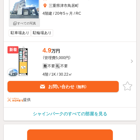
三重県津市鳥居町
4階建 / 20年5ヶ月 / RC
すべての写真
駐車場あり
駐輪場あり
4.9
新着
万円
（管理費5,000円）
不要
不要
敷
礼
4階 / 1K / 30.22㎡
お問い合わせ
（無料）
提供
シャインパークのすべての部屋を見る