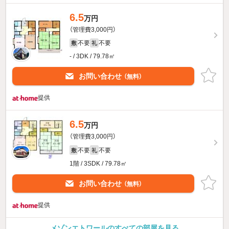
6.5
万円
（管理費3,000円）
不要
不要
敷
礼
- / 3DK / 79.78㎡
お問い合わせ
（無料）
提供
6.5
万円
（管理費3,000円）
不要
不要
敷
礼
1階 / 3SDK / 79.78㎡
お問い合わせ
（無料）
提供
メゾンエトワールのすべての部屋を見る