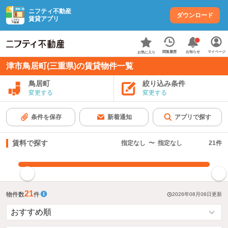
ニフティ不動産
ダウンロード
賃貸アプリ
お知らせ
閲覧履歴
マイページ
お気に入り
津市鳥居町(三重県)の賃貸物件一覧
鳥居町
絞り込み条件
変更する
変更する
条件を保存
新着通知
アプリで探す
賃料で探す
指定なし
〜
指定なし
21
件
指定した賃料で絞り込む
21
物件数
件
2026年08月08日
更新