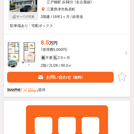
江戸橋駅 歩
32
分 （名古屋線）
三重県津市鳥居町
2階建 / 18年1ヶ月 / 鉄骨造
すべての写真
駐車場あり
宅配ボックス
8.5
万円
（管理費5,000円）
不要
2.0ヶ月
敷
礼
2階 / 2LDK / 80.0㎡
お問い合わせ
（無料）
提供