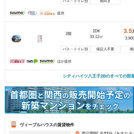
バス・トイレ別
南向き
提供
3.5
2DK
2階
33.12㎡
3,90
バス・トイレ別
保証人不要
南
ほか提供
シティハイツ八王子2Bのすべての部
ヴィーブルハウスの賃貸物件
西日野駅 歩
27
分 （あすなろ