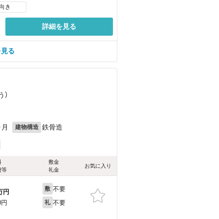
向き
詳細を見る
を見る
う）
ヶ月
鉄骨造
建物構造
料
敷金
お気に入り
費等
礼金
不要
敷
万円
不要
0円
礼