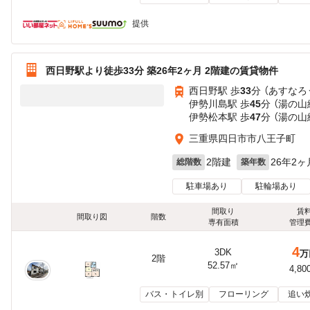
提供
西日野駅より徒歩33分 築26年2ヶ月 2階建の賃貸物件
西日野駅 歩
33
分 （あすなろ
伊勢川島駅 歩
45
分 （湯の山
伊勢松本駅 歩
47
分 （湯の山
三重県四日市市八王子町
2階建
26年2ヶ
総階数
築年数
駐車場あり
駐輪場あり
間取り
賃
間取り図
階数
専有面積
管理
4
3DK
万
2階
52.57㎡
4,80
バス・トイレ別
フローリング
追い