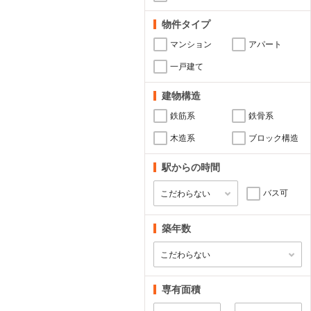
物件タイプ
マンション
アパート
一戸建て
建物構造
鉄筋系
鉄骨系
木造系
ブロック構造
駅からの時間
バス可
築年数
専有面積