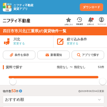
ニフティ不動産
ダウンロード
賃貸アプリ
お知らせ
閲覧履歴
マイページ
お気に入り
四日市市川北(三重県)の賃貸物件一覧
川北
絞り込み条件
変更する
変更する
条件を保存
新着通知
アプリで探す
賃料で探す
指定なし
〜
指定なし
53
件
指定した賃料で絞り込む
53
物件数
件
2026年08月04日
更新