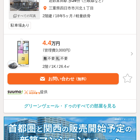
近鉄富田駅 歩
26
分 （三岐線
など
）
三重県四日市市川北１丁目
2階建 / 18年5ヶ月 / 軽量鉄骨
すべての写真
駐車場あり
4.4
万円
（管理費3,000円）
不要
不要
敷
礼
2階 / 1K / 26.4㎡
お問い合わせ
（無料）
提供
グリーンヴェール・ドゥのすべての部屋を見る