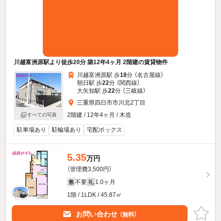
川越富洲原駅より徒歩20分 築12年4ヶ月 2階建の賃貸物件
川越富洲原駅 歩
18
分 （名古屋線）
朝日駅 歩
22
分 （関西線）
大矢知駅 歩
22
分 （三岐線）
三重県四日市市川北2丁目
2階建 / 12年4ヶ月 / 木造
すべての写真
駐車場あり
駐輪場あり
宅配ボックス
5.35
万円
（管理費3,500円）
不要
1.0ヶ月
敷
礼
1階 / 1LDK / 45.87㎡
お問い合わせ
（無料）