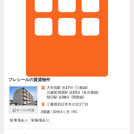
フレシールの賃貸物件
大矢知駅 歩
17
分 （三岐線）
川越富洲原駅 歩
23
分 （名古屋線）
朝日駅 歩
28
分 （関西線）
三重県四日市市川北3丁目
すべての写真
4階建 / 30年4ヶ月 / RC
駐車場あり
駐輪場あり