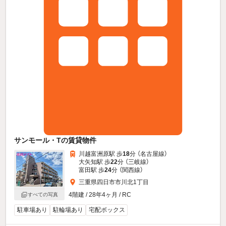
サンモール・Tの賃貸物件
川越富洲原駅 歩
18
分 （名古屋線）
大矢知駅 歩
22
分 （三岐線）
富田駅 歩
24
分 （関西線）
三重県四日市市川北1丁目
4階建 / 28年4ヶ月 / RC
すべての写真
駐車場あり
駐輪場あり
宅配ボックス