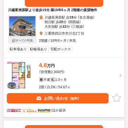
川越富洲原駅より徒歩19分 築18年6ヶ月 2階建の賃貸物件
川越富洲原駅 歩
19
分 （名古屋線）
朝日駅 歩
20
分 （関西線）
大矢知駅 歩
22
分 （三岐線）
三重県四日市市川北2丁目
2階建 / 18年6ヶ月 / 木造
すべての写真
駐車場あり
駐輪場あり
宅配ボックス
4.6
万円
（管理費2,300円）
不要
1.0ヶ月
敷
礼
2階 / 2LDK / 54.67㎡
お問い合わせ
（無料）
ほか提供