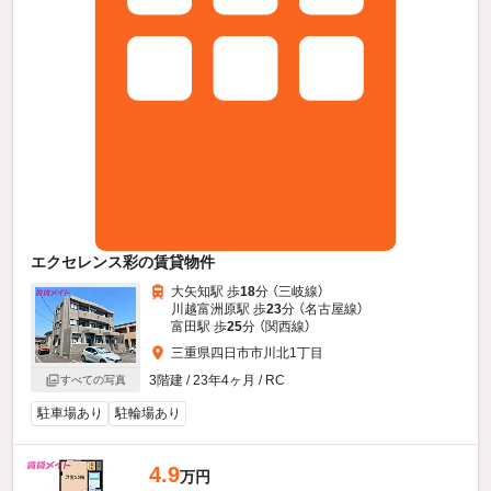
エクセレンス彩の賃貸物件
大矢知駅 歩
18
分 （三岐線）
川越富洲原駅 歩
23
分 （名古屋線）
富田駅 歩
25
分 （関西線）
三重県四日市市川北1丁目
3階建 / 23年4ヶ月 / RC
すべての写真
駐車場あり
駐輪場あり
4.9
万円