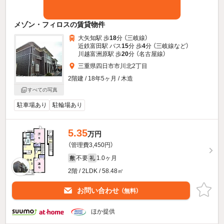
メゾン・フィロスの賃貸物件
大矢知駅 歩
18
分 （三岐線）
近鉄富田駅 バス
15
分 歩
4
分 （三岐線
など
）
川越富洲原駅 歩
20
分 （名古屋線）
三重県四日市市川北2丁目
2階建 / 18年5ヶ月 / 木造
すべての写真
駐車場あり
駐輪場あり
5.35
万円
（管理費3,450円）
不要
1.0ヶ月
敷
礼
2階 / 2LDK / 58.48㎡
お問い合わせ
（無料）
ほか提供