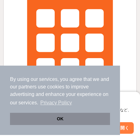
By using our services, you agree that we and
our
partners
use cookies to improve
advertising and enhance your experience on
アプリに切り替えて、サクサクお部屋探し
our services.
Privacy Policy
会員登録なしですぐ使える。マップ検索やお気に入り保存など、
アプリ限定の便利な機能が使えます！
OK
川越富洲原駅より徒歩18分 築18年6ヶ月 2階建の賃貸物件
Web版で続行
アプリを開く
市区町村を変更
絞り込み条件を変更
川越富洲原駅 歩
18
分 （名古屋線）
朝日駅 歩
20
分 （関西線）