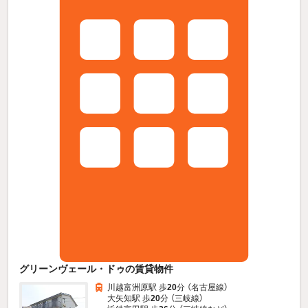
グリーンヴェール・ドゥの賃貸物件
川越富洲原駅 歩
20
分 （名古屋線）
大矢知駅 歩
20
分 （三岐線）