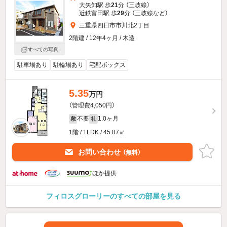
大矢知駅 歩
21
分 （三岐線）
近鉄富田駅 歩
29
分 （三岐線
など
）
三重県四日市市川北2丁目
2階建 / 12年4ヶ月 / 木造
すべての写真
駐車場あり
駐輪場あり
宅配ボックス
5.35
万円
（管理費4,050円）
不要
1.0ヶ月
敷
礼
1階 / 1LDK / 45.87㎡
お問い合わせ
（無料）
ほか提供
フィロスグローリーのすべての部屋を見る