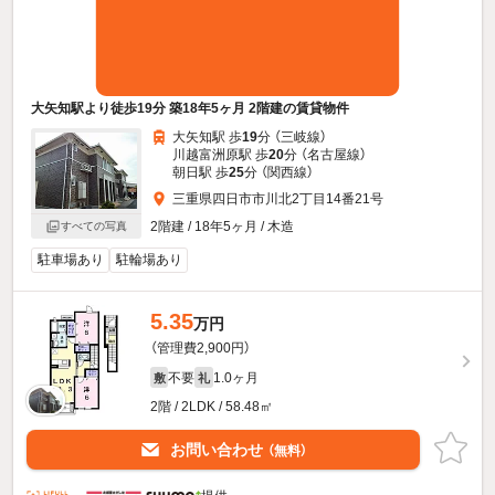
大矢知駅より徒歩19分 築18年5ヶ月 2階建の賃貸物件
大矢知駅 歩
19
分 （三岐線）
川越富洲原駅 歩
20
分 （名古屋線）
朝日駅 歩
25
分 （関西線）
三重県四日市市川北2丁目14番21号
2階建 / 18年5ヶ月 / 木造
すべての写真
駐車場あり
駐輪場あり
5.35
万円
（管理費2,900円）
不要
1.0ヶ月
敷
礼
2階 / 2LDK / 58.48㎡
お問い合わせ
（無料）