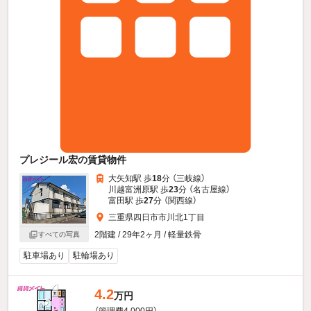
プレジール宏の賃貸物件
大矢知駅 歩
18
分 （三岐線）
川越富洲原駅 歩
23
分 （名古屋線）
富田駅 歩
27
分 （関西線）
三重県四日市市川北1丁目
2階建 / 29年2ヶ月 / 軽量鉄骨
すべての写真
駐車場あり
駐輪場あり
4.2
万円