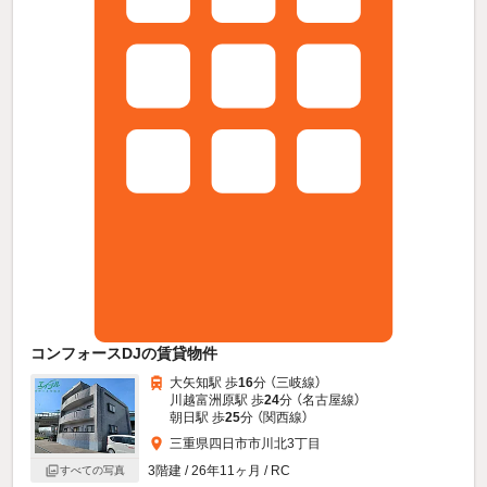
コンフォースDJの賃貸物件
大矢知駅 歩
16
分 （三岐線）
川越富洲原駅 歩
24
分 （名古屋線）
朝日駅 歩
25
分 （関西線）
三重県四日市市川北3丁目
3階建 / 26年11ヶ月 / RC
すべての写真