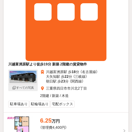
川越富洲原駅より徒歩19分 新築 2階建の賃貸物件
川越富洲原駅 歩
18
分 （名古屋線）
大矢知駅 歩
22
分 （三岐線）
朝日駅 歩
23
分 （関西線）
すべての写真
三重県四日市市川北2丁目
2階建 / 新築 / 木造
駐車場あり
駐輪場あり
宅配ボックス
6.25
万円
（管理費4,400円）