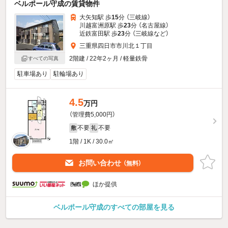
ベルポール守成の賃貸物件
大矢知駅 歩
15
分 （三岐線）
川越富洲原駅 歩
23
分 （名古屋線）
近鉄富田駅 歩
23
分 （三岐線
など
）
三重県四日市市川北１丁目
2階建 / 22年2ヶ月 / 軽量鉄骨
すべての写真
駐車場あり
駐輪場あり
4.5
万円
（管理費5,000円）
不要
不要
敷
礼
1階 / 1K / 30.0㎡
お問い合わせ
（無料）
ほか提供
ベルポール守成のすべての部屋を見る