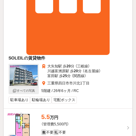
SOLEILの賃貸物件
大矢知駅 歩
20
分 （三岐線）
川越富洲原駅 歩
20
分 （名古屋線）
富田駅 歩
25
分 （関西線）
三重県四日市市川北1丁目
5階建 / 26年6ヶ月 / RC
すべての写真
駐車場あり
駐輪場あり
宅配ボックス
5.5
万円
（管理費5,500円）
不要
不要
敷
礼