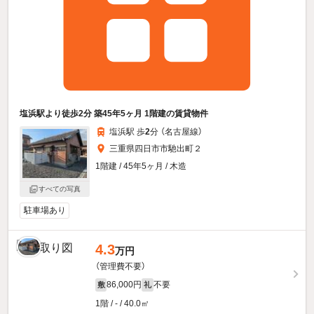
塩浜駅より徒歩2分 築45年5ヶ月 1階建の賃貸物件
塩浜駅 歩
2
分 （名古屋線）
三重県四日市市馳出町２
1階建 / 45年5ヶ月 / 木造
すべての写真
駐車場あり
4.3
万円
（管理費不要）
86,000円
不要
敷
礼
1階 / - / 40.0㎡