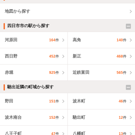
地図から探す
四日市市の駅から探す
河原田
高角
164
件
140
件
西日野
新正
452
件
468
件
赤堀
近鉄富田
925
件
565
件
馳出近隣の町域から探す
野田
波木町
151
件
46
件
波木南台
馳出町
152
件
12
件
八王子町
八幡町
47
件
13
件