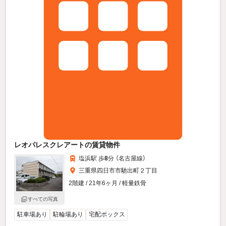
レオパレスクレアートの賃貸物件
塩浜駅 歩
8
分 （名古屋線）
三重県四日市市馳出町２丁目
2階建 / 21年6ヶ月 / 軽量鉄骨
すべての写真
駐車場あり
駐輪場あり
宅配ボックス