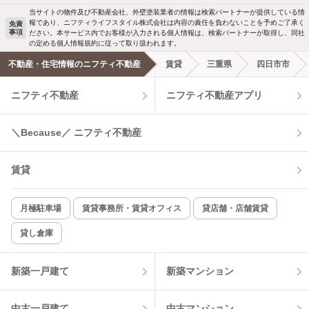
駐車場あり
ペット相談
当サイトの物件及び不動産会社、外壁塗装業者の情報は検索パートナーが提供している情
報であり、ニフティライフスタイル株式会社は内容の責任を負わないことを予めご了承く
免責
事項
ださい。本サービス内でお客様が入力される個人情報は、検索パートナーが取得し、同社
洗濯機置場あり
独立洗面台
の定める個人情報規約に従って取り扱われます。
不動産・住宅情報のニフティ不動産
賃貸
三重県
四日市市
エアコンあり
都市ガス
ニフティ不動産
ニフティ不動産アプリ
温水洗浄便座
オートロック
＼Because／ ニフティ不動産
コンロ2口以上
追焚き機能
賃貸
TV付インターホン
角部屋
新着のみ
インターネット無料
月極駐車場
賃貸事務所・賃貸オフィス
貸店舗・店舗賃貸
貸し倉庫
該当件数:
物件一覧に反映
4
件
新築一戸建て
新築マンション
中古一戸建て
中古マンション