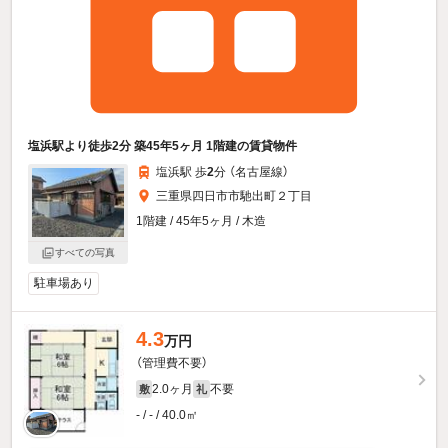
塩浜駅より徒歩2分 築45年5ヶ月 1階建の賃貸物件
塩浜駅 歩
2
分 （名古屋線）
三重県四日市市馳出町２丁目
1階建 / 45年5ヶ月 / 木造
すべての写真
駐車場あり
4.3
万円
（管理費不要）
2.0ヶ月
不要
敷
礼
- / - / 40.0㎡