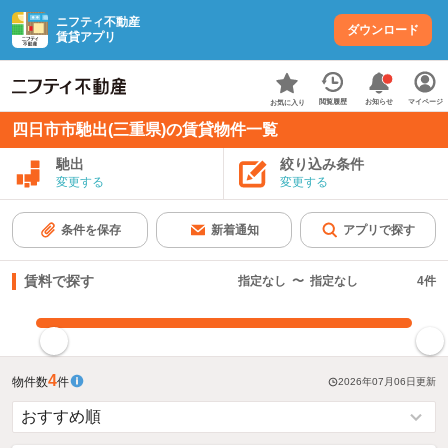
ニフティ不動産
ダウンロード
賃貸アプリ
お知らせ
閲覧履歴
マイページ
お気に入り
四日市市馳出(三重県)の賃貸物件一覧
馳出
絞り込み条件
変更する
変更する
条件を保存
新着通知
アプリで探す
賃料で探す
指定なし
〜
指定なし
4
件
指定した賃料で絞り込む
4
物件数
件
2026年07月06日
更新