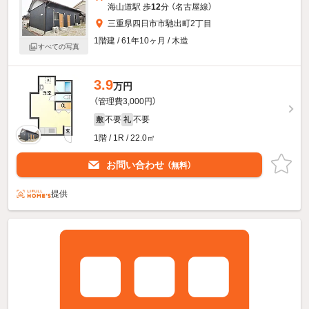
海山道駅 歩
12
分 （名古屋線）
三重県四日市市馳出町2丁目
1階建 / 61年10ヶ月 / 木造
すべての写真
3.9
万円
（管理費3,000円）
不要
不要
敷
礼
1階 / 1R / 22.0㎡
お問い合わせ
（無料）
提供