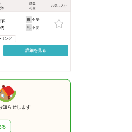
料
敷金
お気に入り
費等
礼金
不要
敷
万円
不要
0円
礼
ーリング
詳細を見る
お知らせします
取る