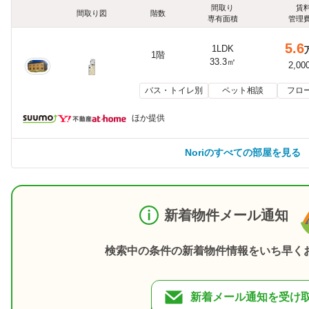
間取り
賃
間取り図
階数
専有面積
管理
5.6
1LDK
1階
33.3㎡
2,00
バス・トイレ別
ペット相談
フロ
ほか提供
Noriのすべての部屋を見る
新着物件メール通知
検索中の条件の新着物件情報をいち早く
新着メール通知を受け