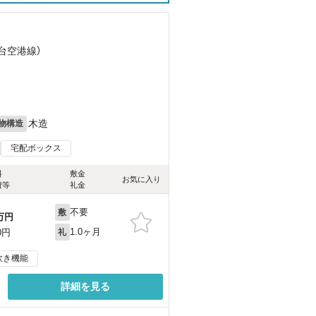
仙台空港線）
）
）
木造
物構造
宅配ボックス
料
敷金
お気に入り
費等
礼金
不要
敷
万円
1.0ヶ月
0円
礼
炊き機能
詳細を見る