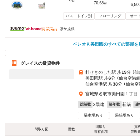
70.68㎡
6,50
バス・トイレ別
フローリング
オー
ほか提供
ベレオＫ美田園のすべての部屋を
グレイスの賃貸物件
杜せきのした駅 歩
19
分 （
美田園駅 歩
6
分 （仙台空港線
仙台空港駅 歩
38
分 （仙台空
宮城県名取市美田園１丁目
2階建
新築
総階数
築年数
建
駐車場あり
駐輪場あり
間取り
賃
間取り図
階数
専有面積
管理