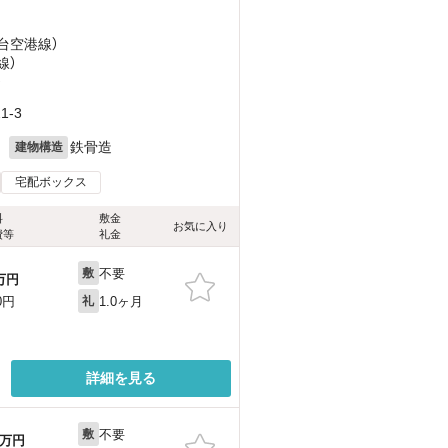
仙台空港線）
線）
）
-3
月
鉄骨造
建物構造
宅配ボックス
料
敷金
お気に入り
費等
礼金
不要
敷
万円
1.0ヶ月
0円
礼
詳細を見る
不要
敷
万円