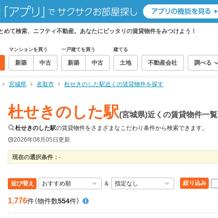
まとめて検索、ニフティ不動産。あなたにピッタリの賃貸物件をみつけよう！
マンションを買う
一戸建てを買う
建てる
新築
中古
新築
中古
土地
不動産会社
調べる
宮城県
名取市
杜せきのした駅近くの賃貸物件を探す
杜せきのした駅
(宮城県)近くの賃貸物件一覧
杜せきのした駅
の賃貸物件をさまざまなこだわり条件から検索できます。
2026年08月05日
更新
現在の選択条件：
-
絞り込み
並び替え
＆
1,776
件
（物件数
554
件）