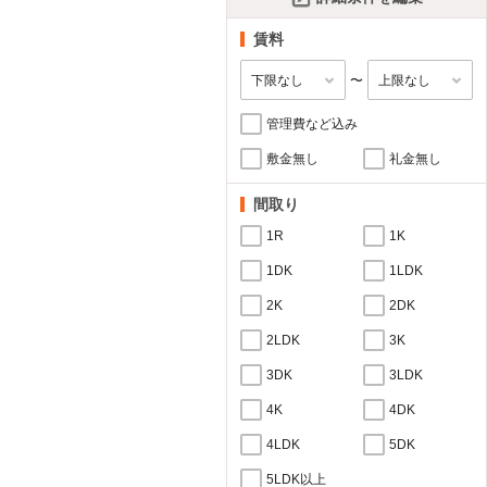
賃料
〜
管理費など込み
敷金無し
礼金無し
間取り
1R
1K
1DK
1LDK
2K
2DK
2LDK
3K
3DK
3LDK
4K
4DK
4LDK
5DK
5LDK以上