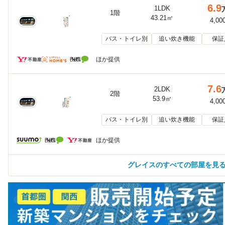
6.9
1LDK
1階
43.21㎡
4,00
バス・トイレ別
追い炊き機能
保証
ほか提供
7.6
2LDK
2階
53.9㎡
4,00
バス・トイレ別
追い炊き機能
保証
ほか提供
グレイスのすべての部屋を見