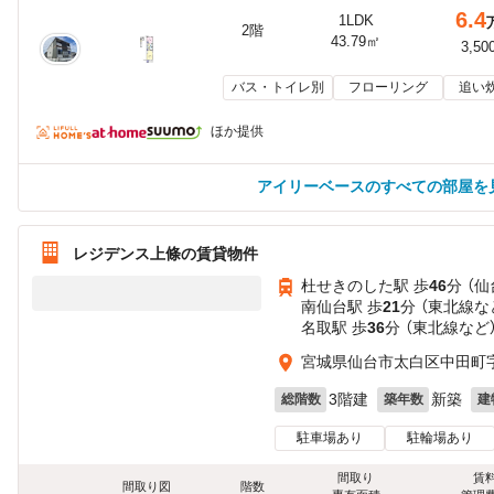
6.4
1LDK
2階
43.79㎡
3,50
バス・トイレ別
フローリング
追い
ほか提供
アイリーベースのすべての部屋を
レジデンス上條の賃貸物件
杜せきのした駅 歩
46
分 （
南仙台駅 歩
21
分 （東北線
な
名取駅 歩
36
分 （東北線
など
宮城県仙台市太白区中田町
3階建
新築
総階数
築年数
建
駐車場あり
駐輪場あり
間取り
賃
間取り図
階数