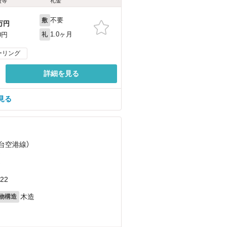
費等
礼金
不要
敷
万円
1.0ヶ月
0円
礼
ーリング
詳細を見る
見る
仙台空港線）
）
）
22
木造
物構造