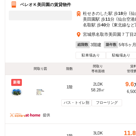
ベレオＫ美田園の賃貸物件
杜せきのした駅 歩
18
分 （
美田園駅 歩
11
分 （仙台空港
名取駅 歩
40
分 （東北線
など
宮城県名取市美田園７丁目21
3階建
5年5ヶ
総階数
築年数
駐車場あり
駐輪場あり
間取り
賃
間取り図
階数
専有面積
管理
新着
9.6
2LDK
1階
58.28㎡
6,50
バス・トイレ別
フローリング
提供
11.8
3LDK
1階