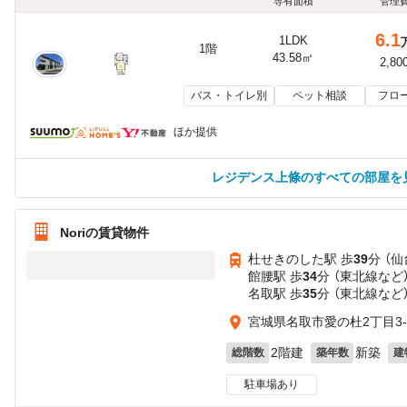
専有面積
管理
6.1
1LDK
1階
43.58㎡
2,80
バス・トイレ別
ペット相談
フロ
ほか提供
レジデンス上條のすべての部屋を
Noriの賃貸物件
杜せきのした駅 歩
39
分 （
館腰駅 歩
34
分 （東北線
など
名取駅 歩
35
分 （東北線
など
宮城県名取市愛の杜2丁目3-
2階建
新築
総階数
築年数
建
駐車場あり