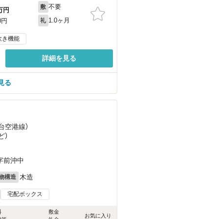
不要
敷
万円
1.0ヶ月
0円
礼
炊き機能
詳細を見る
見る
仙台空港線）
ど
）
）
字前沖中
木造
物構造
宅配ボックス
料
敷金
お気に入り