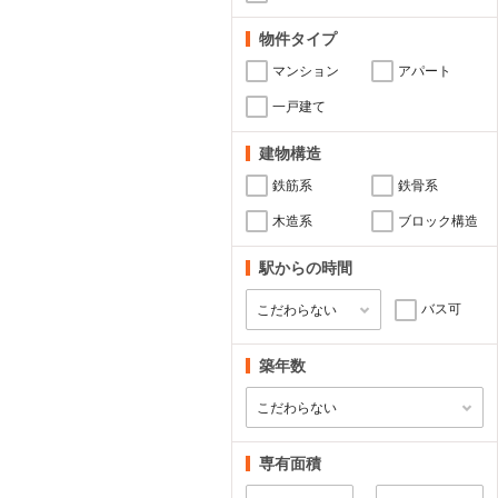
物件タイプ
マンション
アパート
一戸建て
建物構造
鉄筋系
鉄骨系
木造系
ブロック構造
駅からの時間
バス可
築年数
専有面積