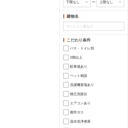
〜
建物名
こだわり条件
バス・トイレ別
2階以上
駐車場あり
ペット相談
洗濯機置場あり
独立洗面台
エアコンあり
都市ガス
温水洗浄便座