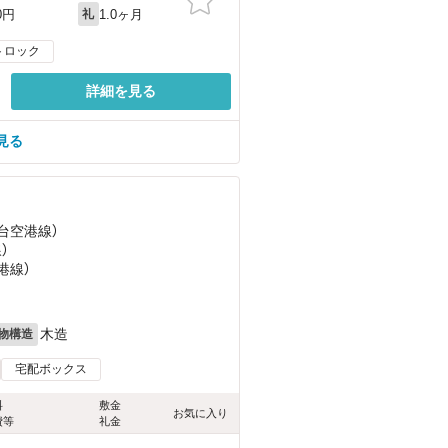
1.0ヶ月
0円
礼
トロック
詳細を見る
見る
仙台空港線）
）
港線）
木造
物構造
宅配ボックス
料
敷金
お気に入り
費等
礼金