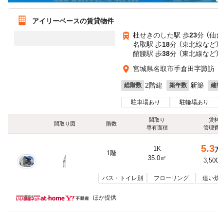
アイリーベースの賃貸物件
杜せきのした駅 歩
23
分 （
名取駅 歩
18
分 （東北線
など
館腰駅 歩
38
分 （東北線
など
宮城県名取市手倉田字諏訪
2階建
新築
総階数
築年数
建
駐車場あり
駐輪場あり
間取り
賃
間取り図
階数
専有面積
管理
5.3
1K
1階
35.0㎡
3,50
バス・トイレ別
フローリング
追い
ほか提供