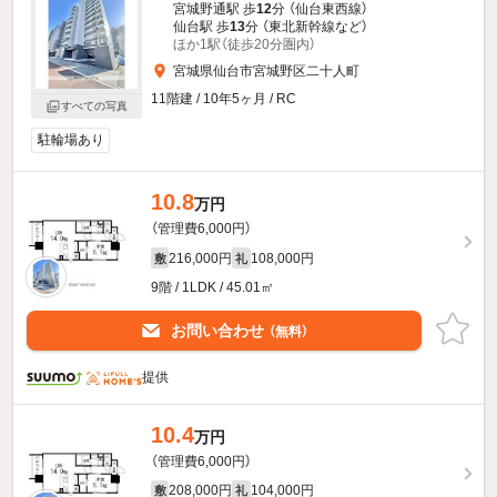
宮城野通駅 歩
12
分 （仙台東西線）
仙台駅 歩
13
分 （東北新幹線
など
）
ほか1駅（徒歩20分圏内）
宮城県仙台市宮城野区二十人町
11階建 / 10年5ヶ月 / RC
すべての写真
駐輪場あり
10.8
万円
（管理費6,000円）
216,000円
108,000円
敷
礼
9階 / 1LDK / 45.01㎡
お問い合わせ
（無料）
提供
10.4
万円
（管理費6,000円）
208,000円
104,000円
敷
礼