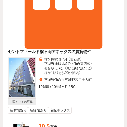
セントフィールド榴ヶ岡アネックスの賃貸物件
榴ケ岡駅 歩
7
分 （仙石線）
宮城野通駅 歩
8
分 （仙台東西線）
仙台駅 歩
9
分 （東北新幹線
など
）
ほか1駅（徒歩20分圏内）
宮城県仙台市宮城野区二十人町
10階建 / 10年5ヶ月 / RC
すべての写真
駐車場あり
駐輪場あり
宅配ボックス
10.5
万円