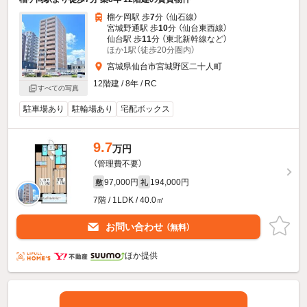
榴ケ岡駅 歩
7
分 （仙石線）
宮城野通駅 歩
10
分 （仙台東西線）
仙台駅 歩
11
分 （東北新幹線
など
）
ほか1駅（徒歩20分圏内）
宮城県仙台市宮城野区二十人町
12階建 / 8年 / RC
すべての写真
駐車場あり
駐輪場あり
宅配ボックス
9.7
万円
（管理費不要）
97,000円
194,000円
敷
礼
7階 / 1LDK / 40.0㎡
お問い合わせ
（無料）
ほか提供