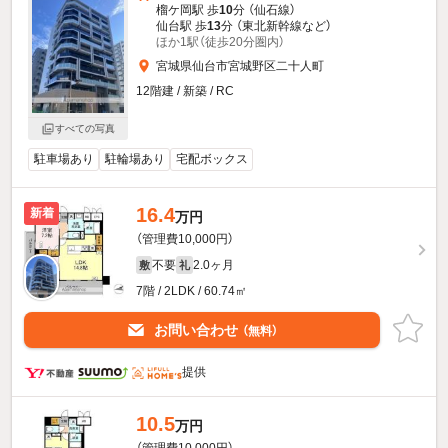
榴ケ岡駅 歩
10
分 （仙石線）
仙台駅 歩
13
分 （東北新幹線
など
）
ほか1駅（徒歩20分圏内）
宮城県仙台市宮城野区二十人町
12階建 / 新築 / RC
すべての写真
駐車場あり
駐輪場あり
宅配ボックス
16.4
新着
万円
（管理費10,000円）
不要
2.0ヶ月
敷
礼
7階 / 2LDK / 60.74㎡
お問い合わせ
（無料）
提供
10.5
万円