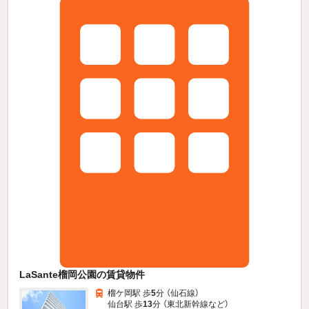
LaSante榴岡公園の賃貸物件
榴ケ岡駅 歩
5
分 （仙石線）
仙台駅 歩
13
分 （東北新幹線
など
）