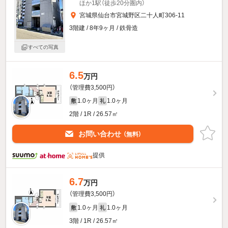
ほか1駅（徒歩20分圏内）
宮城県仙台市宮城野区二十人町306-11
3階建 / 8年9ヶ月 / 鉄骨造
すべての写真
6.5
万円
（管理費3,500円）
1.0ヶ月
1.0ヶ月
敷
礼
2階 / 1R / 26.57㎡
お問い合わせ
（無料）
提供
6.7
万円
（管理費3,500円）
1.0ヶ月
1.0ヶ月
敷
礼
3階 / 1R / 26.57㎡