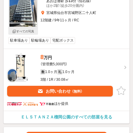
あおば通駅 歩
13
分 （仙石線）
ほか2駅（徒歩20分圏内）
宮城県仙台市宮城野区二十人町
12階建 / 9年11ヶ月 / RC
すべての写真
駐車場あり
駐輪場あり
宅配ボックス
8
万円
（管理費5,000円）
1.0ヶ月
1.0ヶ月
敷
礼
3階 / 1R / 30.08㎡
お問い合わせ
（無料）
ほか提供
ＥＬＳＴＡＮＺＡ榴岡公園のすべての部屋を見る