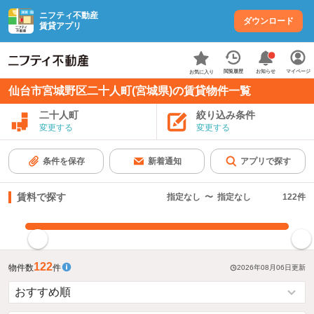
ニフティ不動産
ダウンロード
賃貸アプリ
お知らせ
閲覧履歴
マイページ
お気に入り
仙台市宮城野区二十人町(宮城県)の賃貸物件一覧
二十人町
絞り込み条件
変更する
変更する
条件を保存
新着通知
アプリで探す
賃料で探す
指定なし
〜
指定なし
122
件
指定した賃料で絞り込む
122
物件数
件
2026年08月06日
更新