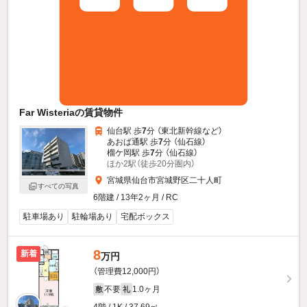
Far Wisteriaの賃貸物件
仙台駅 歩
7
分 （東北新幹線
など
）
あおば通駅 歩
7
分 （仙石線）
榴ケ岡駅 歩
7
分 （仙石線）
ほか2駅（徒歩20分圏内）
宮城県仙台市宮城野区二十人町
すべての写真
6階建 / 13年2ヶ月 / RC
駐車場あり
駐輪場あり
宅配ボックス
8
新着
万円
（管理費12,000円）
不要
1.0ヶ月
敷
礼