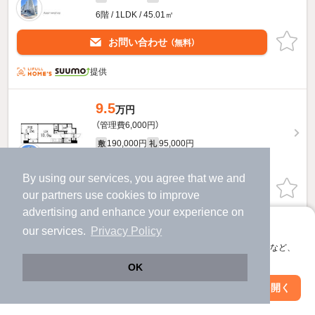
6階 / 1LDK / 45.01㎡
お問い合わせ
（無料）
提供
9.5
万円
（管理費6,000円）
190,000円
95,000円
敷
礼
11階 / 1LDK / 37.01㎡
By using our services, you agree that we and
お問い合わせ
（無料）
our
partners
use cookies to improve
advertising and enhance your experience on
提供
アプリに切り替えて、サクサクお部屋探し
our services.
Privacy Policy
会員登録なしですぐ使える。マップ検索やお気に入り保存など、
10.3
万円
アプリ限定の便利な機能が使えます！
OK
（管理費6,000円）
Web版で続行
アプリを開く
206,000円
103,000円
敷
礼
市区町村を変更
絞り込み条件を変更
5階 / 1LDK / 44.33㎡