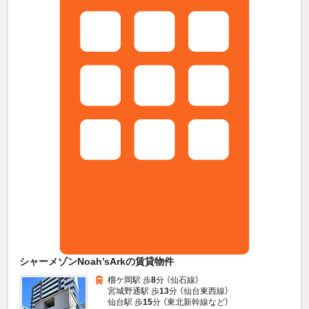
シャーメゾンNoah’sArkの賃貸物件
榴ケ岡駅 歩
8
分 （仙石線）
宮城野通駅 歩
13
分 （仙台東西線）
仙台駅 歩
15
分 （東北新幹線
など
）