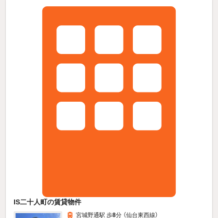
IS二十人町の賃貸物件
宮城野通駅 歩
8
分 （仙台東西線）