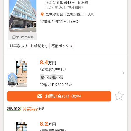
あおば通駅 歩
13
分 （仙石線）
ほか1駅（徒歩20分圏内）
宮城県仙台市宮城野区二十人町
12階建 / 9年11ヶ月 / RC
すべての写真
駐車場あり
駐輪場あり
宅配ボックス
8.4
万円
（管理費5,000円）
不要
不要
敷
礼
12階 / 1DK / 30.08㎡
お問い合わせ
（無料）
提供
8.2
万円
（管理費5,000円）