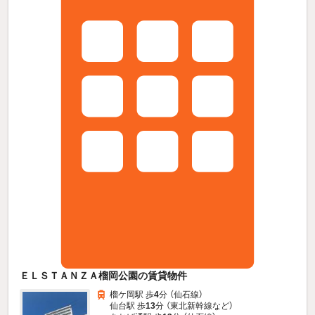
ＥＬＳＴＡＮＺＡ榴岡公園の賃貸物件
榴ケ岡駅 歩
4
分 （仙石線）
仙台駅 歩
13
分 （東北新幹線
など
）