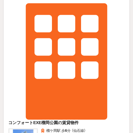
コンフォートEXE榴岡公園の賃貸物件
榴ケ岡駅 歩
6
分 （仙石線）