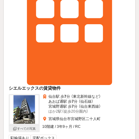
シエルエックスの賃貸物件
仙台駅 歩
7
分 （東北新幹線
など
）
あおば通駅 歩
7
分 （仙石線）
宮城野通駅 歩
7
分 （仙台東西線）
ほか2駅（徒歩20分圏内）
宮城県仙台市宮城野区二十人町
10階建 / 3年9ヶ月 / RC
すべての写真
駐輪場あり
宅配ボックス