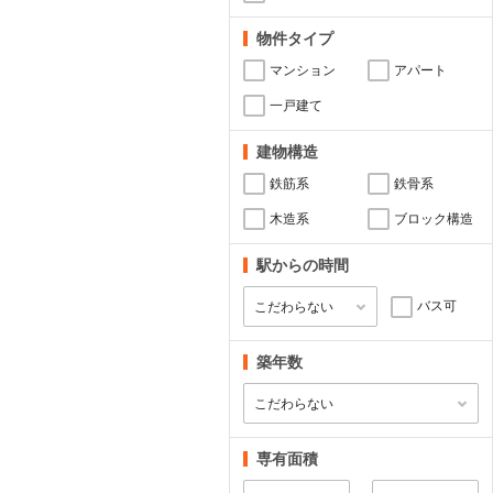
物件タイプ
マンション
アパート
一戸建て
建物構造
鉄筋系
鉄骨系
木造系
ブロック構造
駅からの時間
バス可
築年数
専有面積