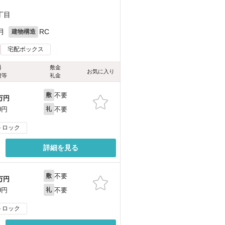
丁目
月
RC
建物構造
宅配ボックス
料
敷金
お気に入り
費等
礼金
不要
敷
万円
不要
0円
礼
トロック
詳細を見る
不要
敷
万円
不要
0円
礼
トロック