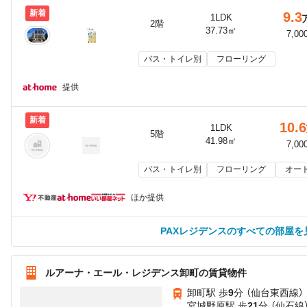
新着
9.3
1LDK
2階
37.73㎡
7,00
バス・トイレ別
フローリング
提供
新着
10.6
1LDK
5階
41.98㎡
7,00
バス・トイレ別
フローリング
オー
ほか提供
PAXレジデンスのすべての部屋を
ルアーナ・エール・レジデンス卸町の賃貸物件
卸町駅 歩
9
分 （仙台東西線）
宮城野原駅 歩
21
分 （仙石線