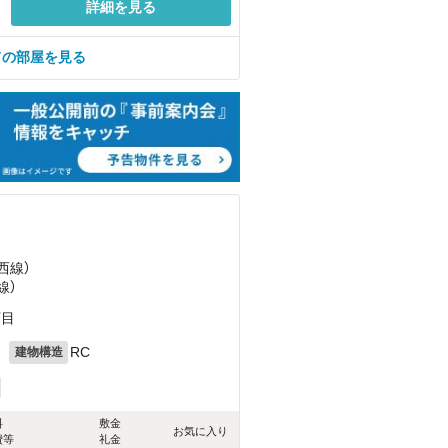
詳細を見る
ての部屋を見る
西線）
線）
丁目
月
RC
建物構造
料
敷金
お気に入り
費等
礼金