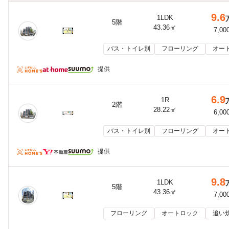
9.6
1LDK
5階
43.36㎡
7,00
バス・トイレ別
フローリング
オー
提供
6.9
1R
2階
28.22㎡
6,00
バス・トイレ別
フローリング
オー
提供
9.8
1LDK
5階
43.36㎡
7,00
フローリング
オートロック
追い