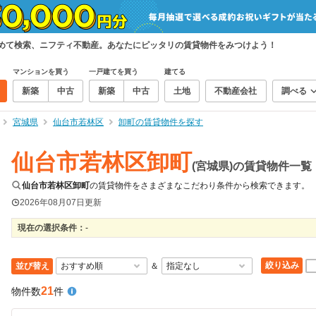
とめて検索、ニフティ不動産。あなたにピッタリの賃貸物件をみつけよう！
マンションを買う
一戸建てを買う
建てる
新築
中古
新築
中古
土地
不動産会社
調べる
宮城県
仙台市若林区
卸町の賃貸物件を探す
仙台市若林区卸町
(宮城県)の賃貸物件一覧
仙台市若林区卸町
の賃貸物件をさまざまなこだわり条件から検索できます。
2026年08月07日
更新
現在の選択条件：
-
絞り込み
並び替え
＆
21
物件数
件