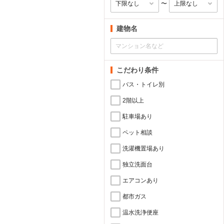
〜
建物名
こだわり条件
バス・トイレ別
2階以上
駐車場あり
ペット相談
洗濯機置場あり
独立洗面台
エアコンあり
都市ガス
温水洗浄便座