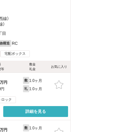
西線）
線）
丁目
RC
物構造
宅配ボックス
料
敷金
お気に入り
費等
礼金
1.0ヶ月
敷
万円
1.0ヶ月
0円
礼
トロック
詳細を見る
1.0ヶ月
敷
万円