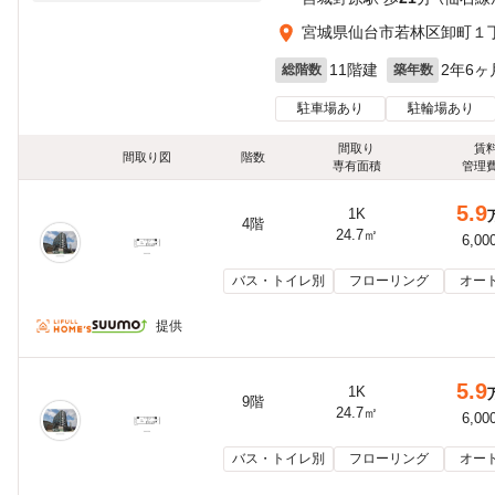
宮城県仙台市若林区卸町１
11階建
2年6ヶ
総階数
築年数
駐車場あり
駐輪場あり
間取り
賃
間取り図
階数
専有面積
管理
5.9
1K
4階
24.7㎡
6,00
バス・トイレ別
フローリング
オー
提供
5.9
1K
9階
24.7㎡
6,00
バス・トイレ別
フローリング
オー