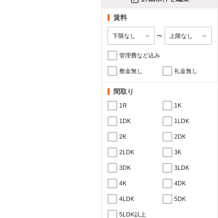
賃料
〜
管理費など込み
敷金無し
礼金無し
間取り
1R
1K
1DK
1LDK
2K
2DK
2LDK
3K
3DK
3LDK
4K
4DK
4LDK
5DK
5LDK以上