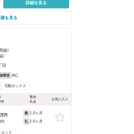
詳細を見る
部屋を見る
西線）
線）
丁目
RC
物構造
宅配ボックス
料
敷金
お気に入り
費等
礼金
1.0ヶ月
敷
万円
1.0ヶ月
0円
礼
トロック