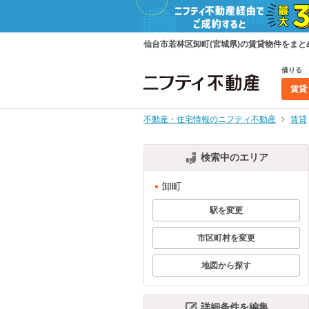
仙台市若林区卸町(宮城県)の賃貸物件をま
借りる
賃貸
不動産・住宅情報のニフティ不動産
賃貸
検索中のエリア
卸町
駅を変更
市区町村を変更
地図から探す
詳細条件を編集