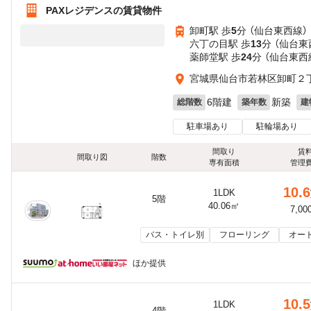
PAXレジデンスの賃貸物件
卸町駅 歩
5
分 （仙台東西線）
六丁の目駅 歩
13
分 （仙台東
薬師堂駅 歩
24
分 （仙台東西
宮城県仙台市若林区卸町２
6階建
新築
総階数
築年数
建
駐車場あり
駐輪場あり
間取り
賃
間取り図
階数
専有面積
管理
10.6
1LDK
5階
40.06㎡
7,00
バス・トイレ別
フローリング
オー
ほか提供
10.5
1LDK
4階