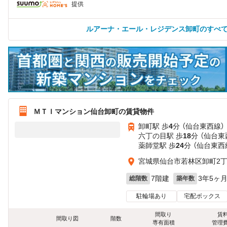
提供
ルアーナ・エール・レジデンス卸町のすべ
ＭＴＩマンション仙台卸町の賃貸物件
卸町駅 歩
4
分 （仙台東西線）
六丁の目駅 歩
18
分 （仙台東
薬師堂駅 歩
24
分 （仙台東西
宮城県仙台市若林区卸町2
7階建
3年5ヶ
総階数
築年数
駐輪場あり
宅配ボックス
間取り
賃
間取り図
階数
専有面積
管理