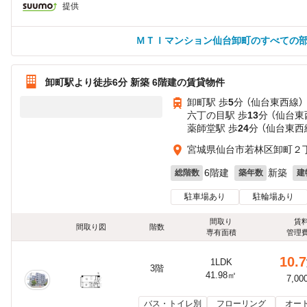
提供
ＭＴＩマンション仙台卸町のすべての
卸町駅より徒歩6分 新築 6階建の賃貸物件
卸町駅 歩
5
分 （仙台東西線）
六丁の目駅 歩
13
分 （仙台東
薬師堂駅 歩
24
分 （仙台東西
宮城県仙台市若林区卸町２
6階建
新築
総階数
築年数
建
駐車場あり
駐輪場あり
間取り
賃
間取り図
階数
専有面積
管理
10.7
1LDK
3階
41.98㎡
7,00
バス・トイレ別
フローリング
オー