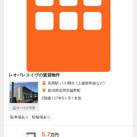
レオパレスイヴの賃貸物件
長岡駅 バス
35
分 （上越新幹線
など
）
新潟県長岡市脇野町
2階建 / 17年5ヶ月 / 木造
すべての写真
駐車場あり
駐輪場あり
5.7
万円