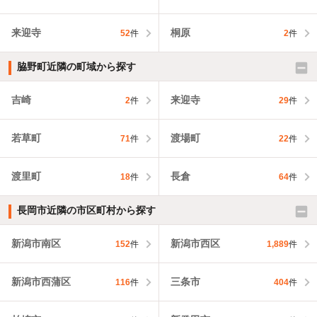
来迎寺
桐原
52
件
2
件
脇野町近隣の町域から探す
吉崎
来迎寺
2
件
29
件
若草町
渡場町
71
件
22
件
渡里町
長倉
18
件
64
件
長岡市近隣の市区町村から探す
新潟市南区
新潟市西区
152
件
1,889
件
新潟市西蒲区
三条市
116
件
404
件