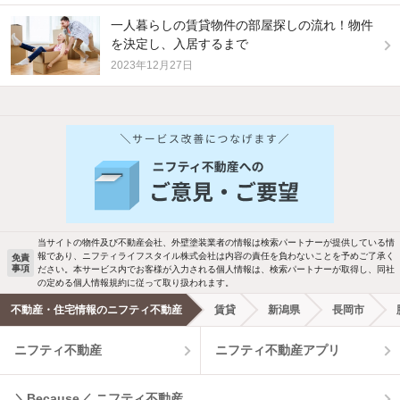
一人暮らしの賃貸物件の部屋探しの流れ！物件
を決定し、入居するまで
2023年12月27日
他の人はこんな条件で絞り込んでいます！
人気のこだわり条件
新着物件メール通知
バス・トイレ別
2階以上
検索中の条件の新着物件情報をいち早く
駐車場あり
ペット相談
お知らせします
当サイトの物件及び不動産会社、外壁塗装業者の情報は検索パートナーが提供している情
報であり、ニフティライフスタイル株式会社は内容の責任を負わないことを予めご了承く
免責
事項
ださい。本サービス内でお客様が入力される個人情報は、検索パートナーが取得し、同社
洗濯機置場あり
独立洗面台
新着メール通知を受け取る
の定める個人情報規約に従って取り扱われます。
不動産・住宅情報のニフティ不動産
賃貸
新潟県
長岡市
エアコンあり
都市ガス
ニフティ不動産
ニフティ不動産アプリ
温水洗浄便座
オートロック
＼Because／ ニフティ不動産