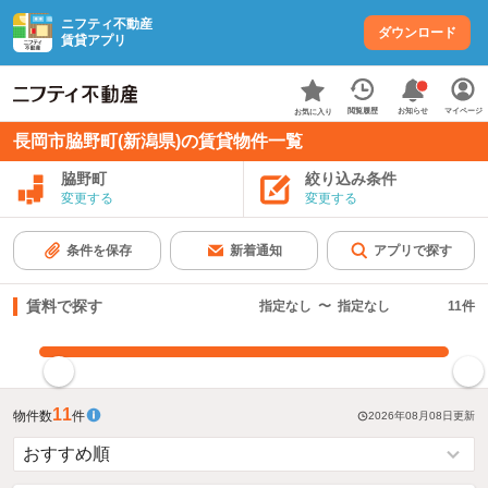
ニフティ不動産
ダウンロード
賃貸アプリ
お知らせ
閲覧履歴
マイページ
お気に入り
長岡市脇野町(新潟県)の賃貸物件一覧
脇野町
絞り込み条件
変更する
変更する
条件を保存
新着通知
アプリで探す
賃料で探す
指定なし
〜
指定なし
11
件
指定した賃料で絞り込む
11
物件数
件
2026年08月08日
更新