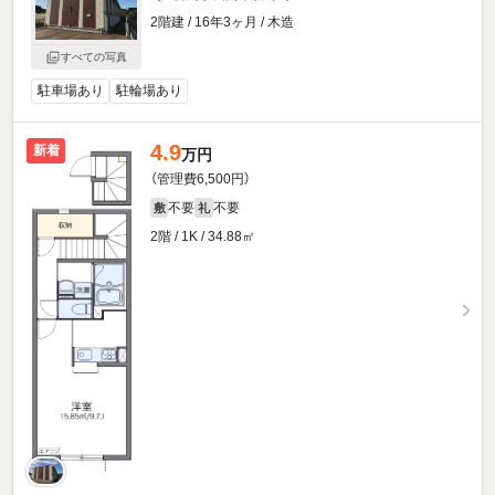
2階建 / 16年3ヶ月 / 木造
すべての写真
駐車場あり
駐輪場あり
4.9
新着
万円
（管理費6,500円）
不要
不要
敷
礼
2階 / 1K / 34.88㎡