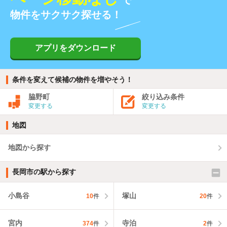
で
物件をサクサク探せる！
アプリをダウンロード
条件を変えて候補の物件を増やそう！
脇野町
絞り込み条件
変更する
変更する
地図
地図から探す
長岡市の駅から探す
小島谷
塚山
10
件
20
件
宮内
寺泊
374
件
2
件