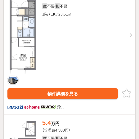
不要
不要
敷
礼
1階 / 1K / 23.61㎡
物件詳細を見る
提供
5.4
万円
（管理費4,500円）
不要
不要
敷
礼