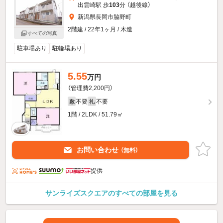
出雲崎駅 歩
103
分 （越後線）
新潟県長岡市脇野町
2階建 / 22年1ヶ月 / 木造
すべての写真
駐車場あり
駐輪場あり
5.55
万円
（管理費2,200円）
不要
不要
敷
礼
1階 / 2LDK / 51.79㎡
お問い合わせ
（無料）
提供
サンライズスクエアのすべての部屋を見る