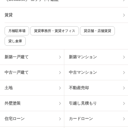
コンロ2口以上
追焚き機能
賃貸
TV付インターホン
角部屋
新着のみ
インターネット無料
月極駐車場
賃貸事務所・賃貸オフィス
貸店舗・店舗賃貸
貸し倉庫
該当件数:
物件一覧に反映
11
件
新築一戸建て
新築マンション
中古一戸建て
中古マンション
土地
不動産売却
外壁塗装
引越し見積もり
住宅ローン
カードローン