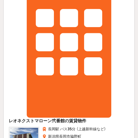
レオネクストマローン弐番館の賃貸物件
長岡駅 バス
35
分 （上越新幹線
など
）
新潟県長岡市脇野町