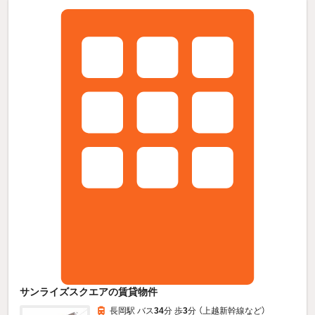
サンライズスクエアの賃貸物件
長岡駅 バス
34
分 歩
3
分 （上越新幹線
など
）