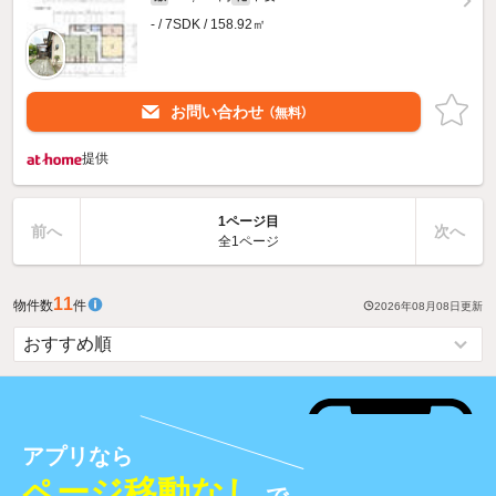
- / 7SDK / 158.92㎡
お問い合わせ
（無料）
提供
1ページ目
前へ
次へ
全1ページ
11
物件数
件
2026年08月08日
更新
アプリなら
ページ移動なし