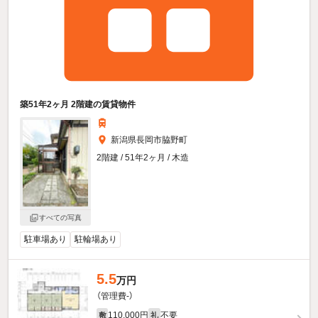
築51年2ヶ月 2階建の賃貸物件
新潟県長岡市脇野町
2階建 / 51年2ヶ月 / 木造
すべての写真
駐車場あり
駐輪場あり
5.5
万円
（管理費-）
110,000円
不要
敷
礼