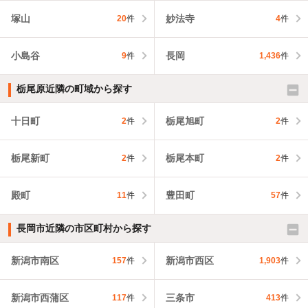
塚山
妙法寺
20
件
4
件
小島谷
長岡
9
件
1,436
件
栃尾原近隣の町域から探す
十日町
栃尾旭町
2
件
2
件
栃尾新町
栃尾本町
2
件
2
件
殿町
豊田町
11
件
57
件
長岡市近隣の市区町村から探す
新潟市南区
新潟市西区
157
件
1,903
件
新潟市西蒲区
三条市
117
件
413
件