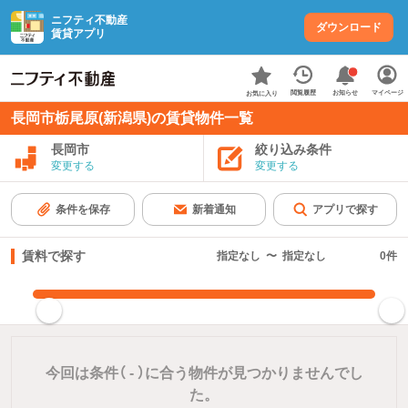
ニフティ不動産
ダウンロード
賃貸アプリ
お知らせ
閲覧履歴
マイページ
お気に入り
長岡市栃尾原(新潟県)の賃貸物件一覧
長岡市
絞り込み条件
変更する
変更する
条件を保存
新着通知
アプリで探す
賃料で探す
指定なし
〜
指定なし
0
件
指定した賃料で絞り込む
今回は条件（
-
）に合う物件が見つかりませんでし
た。