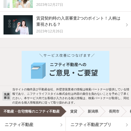
2023年12月27日
賃貸契約時の入居審査2つのポイント！人柄は
重視される？
2023年12月26日
他の人はこんな条件で絞り込んでいます！
人気のこだわり条件
バス・トイレ別
2階以上
駐車場あり
ペット相談
当サイトの物件及び不動産会社、外壁塗装業者の情報は検索パートナーが提供している情
報であり、ニフティライフスタイル株式会社は内容の責任を負わないことを予めご了承く
免責
洗濯機置場あり
独立洗面台
事項
ださい。本サービス内でお客様が入力される個人情報は、検索パートナーが取得し、同社
の定める個人情報規約に従って取り扱われます。
エアコンあり
都市ガス
不動産・住宅情報のニフティ不動産
賃貸
新潟県
長岡市
ニフティ不動産
ニフティ不動産アプリ
温水洗浄便座
オートロック