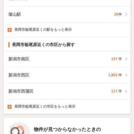
塚山駅
20
件
長岡市栃尾原近くの駅をもっと表示
妙法寺駅
小島谷駅
長岡駅
1,436
4
9
件
件
件
長岡市栃尾原近くの市区から探す
新潟市南区
157
件
新潟市西区
1,903
件
新潟市西蒲区
117
件
長岡市栃尾原近くの市区をもっと表示
三条市
柏崎市
新発田市
413
176
335
件
件
件
物件が見つからなかったときの