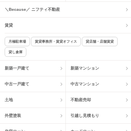
コンロ2口以上
追焚き機能
＼Because／ ニフティ不動産
TV付インターホン
角部屋
賃貸
新着のみ
インターネット無料
月極駐車場
賃貸事務所・賃貸オフィス
貸店舗・店舗賃貸
貸し倉庫
該当件数:
物件一覧に反映
0
件
新築一戸建て
新築マンション
中古一戸建て
中古マンション
土地
不動産売却
外壁塗装
引越し見積もり