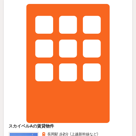
スカイベルAの賃貸物件
長岡駅 歩
2
分 （上越新幹線
など
）