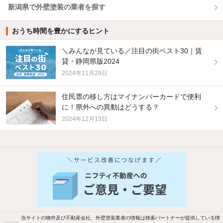
新潟県で外壁塗装の業者を探す
おうち時間を豊かにするヒント
＼みんなが見ている／注目の街ベスト30｜賃
貸・静岡県版2024
2024年11月29日
住民票の移し方はマイナンバーカードで便利
に！県外への異動はどうする？
2024年12月13日
他の人はこんな条件で絞り込んでいます！
人気のこだわり条件
バス・トイレ別
2階以上
駐車場あり
ペット相談
当サイトの物件及び不動産会社、外壁塗装業者の情報は検索パートナーが提供している情