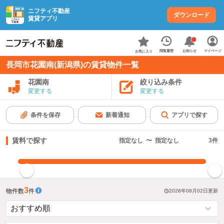
ニフティ不動産
ダウンロード
賃貸アプリ
お知らせ
閲覧履歴
マイページ
お気に入り
長岡市花園南(新潟県)の賃貸物件一覧
花園南
絞り込み条件
変更する
変更する
条件を保存
新着通知
アプリで探す
賃料で探す
指定なし
〜
指定なし
3
件
指定した賃料で絞り込む
3
物件数
件
2026年08月02日
更新