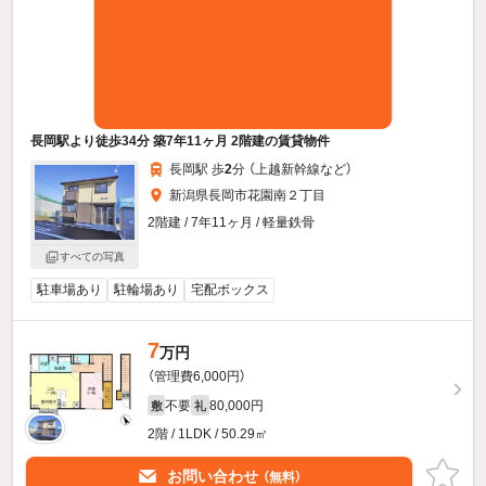
長岡駅より徒歩34分 築7年11ヶ月 2階建の賃貸物件
長岡駅 歩
2
分 （上越新幹線
など
）
新潟県長岡市花園南２丁目
2階建 / 7年11ヶ月 / 軽量鉄骨
すべての写真
駐車場あり
駐輪場あり
宅配ボックス
7
万円
（管理費6,000円）
不要
80,000円
敷
礼
2階 / 1LDK / 50.29㎡
お問い合わせ
（無料）