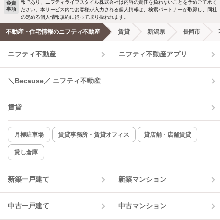
報であり、ニフティライフスタイル株式会社は内容の責任を負わないことを予めご了承く
免責
事項
ださい。本サービス内でお客様が入力される個人情報は、検索パートナーが取得し、同社
洗濯機置場あり
独立洗面台
の定める個人情報規約に従って取り扱われます。
不動産・住宅情報のニフティ不動産
賃貸
新潟県
長岡市
エアコンあり
都市ガス
ニフティ不動産
ニフティ不動産アプリ
温水洗浄便座
オートロック
＼Because／ ニフティ不動産
コンロ2口以上
追焚き機能
賃貸
TV付インターホン
角部屋
新着のみ
インターネット無料
月極駐車場
賃貸事務所・賃貸オフィス
貸店舗・店舗賃貸
貸し倉庫
該当件数:
物件一覧に反映
3
件
新築一戸建て
新築マンション
中古一戸建て
中古マンション