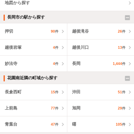
地図から探す
長岡市の駅から探す
押切
越後滝谷
90
件
26
件
越後岩塚
越後川口
4
件
13
件
妙法寺
長岡
4
件
1,444
件
花園南近隣の町域から探す
長倉西町
沖田
15
件
51
件
上前島
旭岡
77
件
29
件
青葉台
曙
47
件
105
件