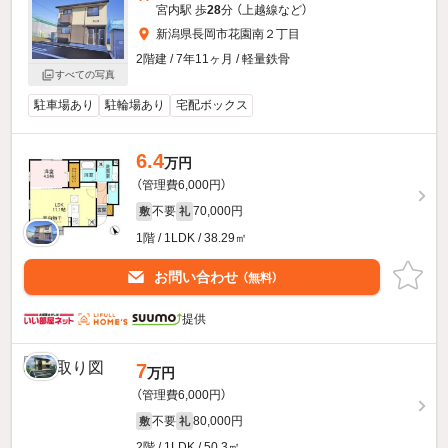
宮内駅 歩
28
分 （上越線
など
）
新潟県長岡市花園南２丁目
2階建 / 7年11ヶ月 / 軽量鉄骨
すべての写真
駐車場あり
駐輪場あり
宅配ボックス
6.4
万円
（管理費6,000円）
不要
70,000円
敷
礼
1階 / 1LDK / 38.29㎡
お問い合わせ
（無料）
提供
7
万円
（管理費6,000円）
不要
80,000円
敷
礼
2階 / 1LDK / 50.3㎡