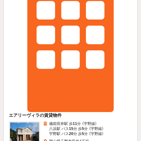
エアリーヴィラの賃貸物件
備前田井駅 歩
11
分 （宇野線）
八浜駅 バス
15
分 歩
5
分 （宇野線）
宇野駅 バス
20
分 歩
5
分 （宇野線）