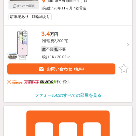
岡山県玉野市田井４丁目
すべての写真
2階建 / 28年11ヶ月 / 鉄骨造
駐車場あり
駐輪場あり
3.4
万円
（管理費2,200円）
不要
不要
敷
礼
1階 / 1K / 20.02㎡
お問い合わせ
（無料）
ほか提供
ファミールCのすべての部屋を見る