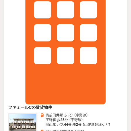
ファミールCの賃貸物件
備前田井駅 歩
3
分 （宇野線）
宇野駅 歩
35
分 （宇野線）
岡山駅 バス
44
分 歩
2
分 （山陽新幹線
など
）