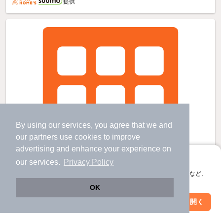
提供
By using our services, you agree that we and
our
partners
use cookies to improve
advertising and enhance your experience on
アプリに切り替えて、サクサクお部屋探し
our services.
Privacy Policy
会員登録なしですぐ使える。マップ検索やお気に入り保存など、
アプリ限定の便利な機能が使えます！
OK
Web版で続行
アプリを開く
市区町村を変更
絞り込み条件を変更