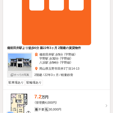
備前田井駅より徒歩6分 築22年3ヶ月 2階建の賃貸物件
備前田井駅 歩
5
分 （宇野線）
宇野駅 歩
32
分 （宇野線）
八浜駅 歩
54
分 （宇野線）
岡山県玉野市田井3丁目14-13
2階建 / 22年3ヶ月 / 軽量鉄骨
すべての写真
駐車場あり
駐輪場あり
7.2
万円
（管理費4,000円）
不要
30,000円
敷
礼