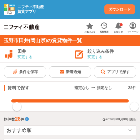
ニフティ不動産
ダウンロード
賃貸アプリ
お知らせ
閲覧履歴
マイページ
お気に入り
玉野市田井(岡山県)の賃貸物件一覧
田井
絞り込み条件
変更する
変更する
条件を保存
新着通知
アプリで探す
賃料で探す
指定なし
〜
指定なし
28
件
指定した賃料で絞り込む
28
物件数
件
2026年08月08日
更新