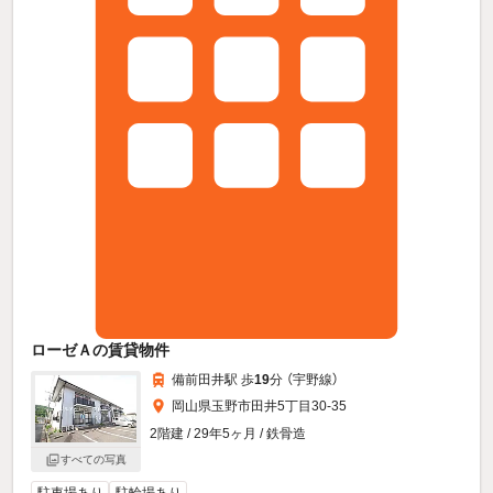
ローゼＡの賃貸物件
備前田井駅 歩
19
分 （宇野線）
岡山県玉野市田井5丁目30-35
2階建 / 29年5ヶ月 / 鉄骨造
すべての写真
駐車場あり
駐輪場あり