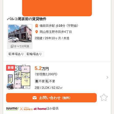
パルコ尾坂前の賃貸物件
備前田井駅 歩
10
分 （宇野線）
岡山県玉野市田井4丁目
2階建 / 26年10ヶ月 / 木造
すべての写真
駐車場あり
駐輪場あり
5.2
新着
万円
（管理費2,200円）
不要
不要
敷
礼
2階 / 2LDK / 62.62㎡
お問い合わせ
（無料）
ほか提供