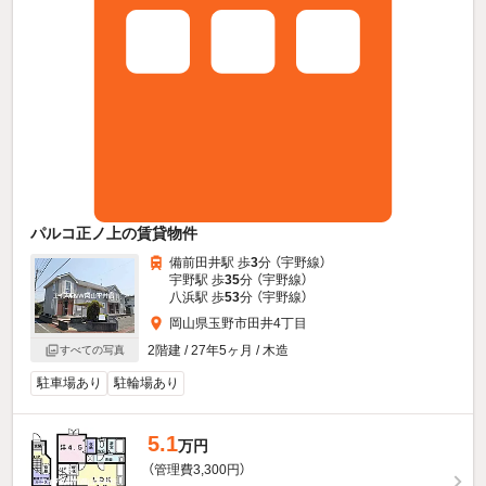
パルコ正ノ上の賃貸物件
備前田井駅 歩
3
分 （宇野線）
宇野駅 歩
35
分 （宇野線）
八浜駅 歩
53
分 （宇野線）
岡山県玉野市田井4丁目
2階建 / 27年5ヶ月 / 木造
すべての写真
駐車場あり
駐輪場あり
5.1
万円
（管理費3,300円）