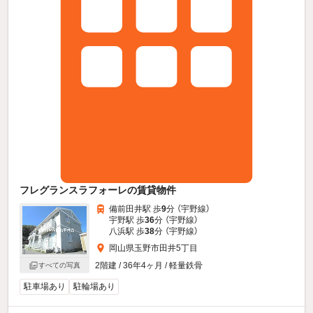
フレグランスラフォーレの賃貸物件
備前田井駅 歩
9
分 （宇野線）
宇野駅 歩
36
分 （宇野線）
八浜駅 歩
38
分 （宇野線）
岡山県玉野市田井5丁目
2階建 / 36年4ヶ月 / 軽量鉄骨
すべての写真
駐車場あり
駐輪場あり