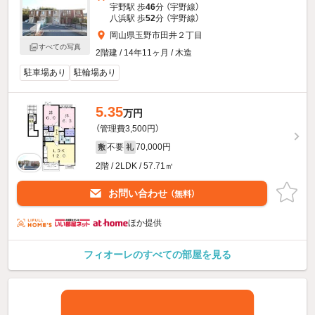
宇野駅 歩
46
分 （宇野線）
八浜駅 歩
52
分 （宇野線）
岡山県玉野市田井２丁目
すべての写真
2階建 / 14年11ヶ月 / 木造
駐車場あり
駐輪場あり
5.35
万円
（管理費3,500円）
不要
70,000円
敷
礼
2階 / 2LDK / 57.71㎡
お問い合わせ
（無料）
ほか提供
フィオーレのすべての部屋を見る