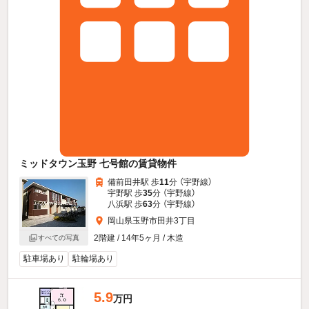
ミッドタウン玉野 七号館の賃貸物件
備前田井駅 歩
11
分 （宇野線）
宇野駅 歩
35
分 （宇野線）
八浜駅 歩
63
分 （宇野線）
岡山県玉野市田井3丁目
2階建 / 14年5ヶ月 / 木造
すべての写真
駐車場あり
駐輪場あり
5.9
万円