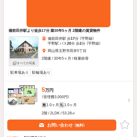
備前田井駅より徒歩17分 築30年5ヶ月 2階建の賃貸物件
備前田井駅 歩
17
分 （宇野線）
宇野駅 バス
20
分 歩
2
分 （宇野線）
岡山県玉野市田井5丁目
2階建 / 30年5ヶ月 / 軽量鉄骨
すべての写真
駐車場あり
駐輪場あり
5
万円
（管理費3,000円）
1.0ヶ月
1.0ヶ月
敷
礼
2階 / 2LDK / 53.28㎡
お問い合わせ
（無料）