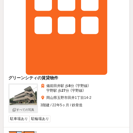
グリーンシティの賃貸物件
備前田井駅 歩
8
分 （宇野線）
宇野駅 歩
27
分 （宇野線）
岡山県玉野市田井1丁目14-2
3階建 / 22年5ヶ月 / 鉄骨造
すべての写真
駐車場あり
駐輪場あり