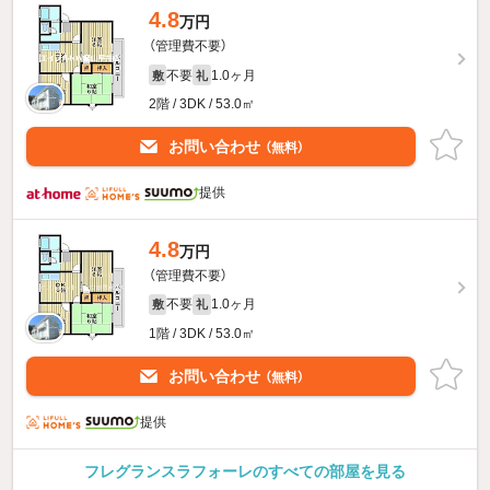
4.8
万円
（管理費不要）
不要
1.0ヶ月
敷
礼
2階 / 3DK / 53.0㎡
お問い合わせ
（無料）
提供
4.8
万円
（管理費不要）
不要
1.0ヶ月
敷
礼
1階 / 3DK / 53.0㎡
お問い合わせ
（無料）
提供
フレグランスラフォーレのすべての部屋を見る