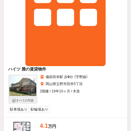
ハイツ 雅の賃貸物件
備前田井駅 歩
9
分 （宇野線）
岡山県玉野市田井5丁目
2階建 / 19年10ヶ月 / 木造
すべての写真
駐車場あり
駐輪場あり
4.1
万円