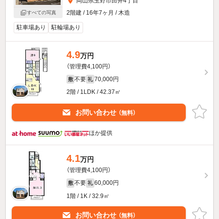
岡山県玉野市田井4丁目
2階建 / 16年7ヶ月 / 木造
すべての写真
駐車場あり
駐輪場あり
4.9
万円
（管理費4,100円）
不要
70,000円
敷
礼
2階 / 1LDK / 42.37㎡
お問い合わせ
（無料）
ほか提供
4.1
万円
（管理費4,100円）
不要
60,000円
敷
礼
1階 / 1K / 32.9㎡
お問い合わせ
（無料）