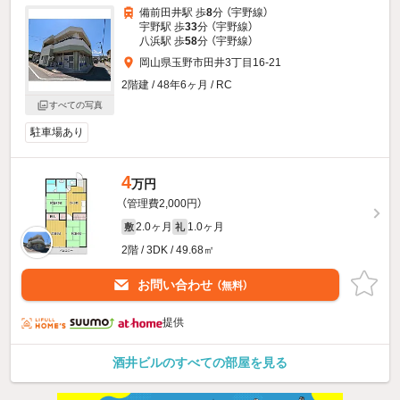
備前田井駅 歩
8
分 （宇野線）
宇野駅 歩
33
分 （宇野線）
八浜駅 歩
58
分 （宇野線）
岡山県玉野市田井3丁目16-21
2階建 / 48年6ヶ月 / RC
すべての写真
駐車場あり
4
万円
（管理費2,000円）
2.0ヶ月
1.0ヶ月
敷
礼
2階 / 3DK / 49.68㎡
お問い合わせ
（無料）
提供
酒井ビルのすべての部屋を見る