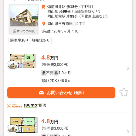
備前田井駅 歩
18
分 （宇野線）
岡山駅 歩
99
分 （山陽新幹線
など
）
岡山駅前駅 歩
99
分 （岡電東山線
など
）
岡山県玉野市田井5丁目
3階建 / 28年5ヶ月 / RC
すべての写真
駐車場あり
駐輪場あり
4.8
万円
（管理費3,000円）
不要
1.0ヶ月
敷
礼
1階 / 2DK / 48.0㎡
お問い合わせ
（無料）
提供
4.8
万円
（管理費3,000円）