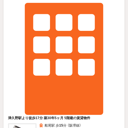
津久野駅より徒歩17分 築30年5ヶ月 5階建の賃貸物件
船尾駅 歩
15
分 （阪堺線）