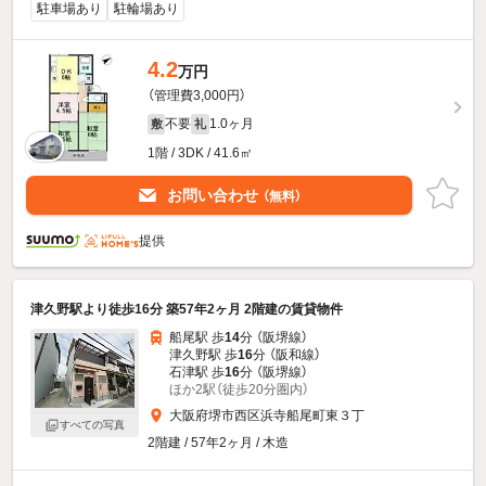
駐車場あり
駐輪場あり
4.2
万円
（管理費3,000円）
不要
1.0ヶ月
敷
礼
1階 / 3DK / 41.6㎡
お問い合わせ
（無料）
提供
津久野駅より徒歩16分 築57年2ヶ月 2階建の賃貸物件
船尾駅 歩
14
分 （阪堺線）
津久野駅 歩
16
分 （阪和線）
石津駅 歩
16
分 （阪堺線）
ほか2駅（徒歩20分圏内）
大阪府堺市西区浜寺船尾町東３丁
すべての写真
2階建 / 57年2ヶ月 / 木造