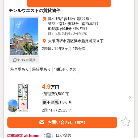
モンルウエストの賃貸物件
津久野駅 歩
14
分 （阪和線）
諏訪ノ森駅 歩
18
分 （南海本線）
船尾駅 歩
19
分 （阪堺線）
ほか2駅（徒歩20分圏内）
大阪府堺市西区浜寺船尾町東４丁
2階建 / 19年8ヶ月 / 鉄骨造
すべての写真
駐車場あり
駐輪場あり
宅配ボックス
4.9
万円
（管理費3,500円）
不要
1.0ヶ月
敷
礼
2階 / 1K / 25.25㎡
お問い合わせ
（無料）
ほか提供