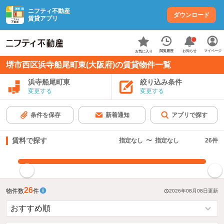
ニフティ不動産
ダウンロード
賃貸アプリ
お知らせ
閲覧履歴
マイページ
お気に入り
堺市西区浜寺船尾町東(大阪府)の賃貸物件一覧
浜寺船尾町東
絞り込み条件
変更する
変更する
条件を保存
新着通知
アプリで探す
賃料で探す
指定なし
〜
指定なし
26
件
指定した賃料で絞り込む
26
物件数
件
2026年08月08日
更新