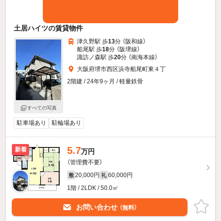
土居ハイツの賃貸物件
津久野駅 歩
13
分 （阪和線）
船尾駅 歩
18
分 （阪堺線）
諏訪ノ森駅 歩
20
分 （南海本線）
大阪府堺市西区浜寺船尾町東４丁
2階建 / 24年9ヶ月 / 軽量鉄骨
すべての写真
駐車場あり
駐輪場あり
5.7
新着
万円
（管理費不要）
20,000円
60,000円
敷
礼
1階 / 2LDK / 50.0㎡
お問い合わせ
（無料）