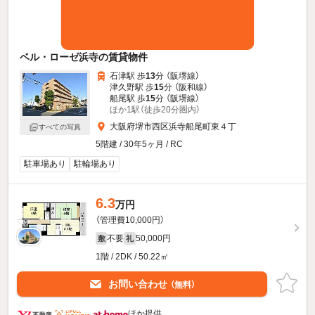
ベル・ローゼ浜寺の賃貸物件
石津駅 歩
13
分 （阪堺線）
津久野駅 歩
15
分 （阪和線）
船尾駅 歩
15
分 （阪堺線）
ほか1駅（徒歩20分圏内）
大阪府堺市西区浜寺船尾町東４丁
すべての写真
5階建 / 30年5ヶ月 / RC
駐車場あり
駐輪場あり
6.3
万円
（管理費10,000円）
不要
50,000円
敷
礼
1階 / 2DK / 50.22㎡
お問い合わせ
（無料）
ほか提供