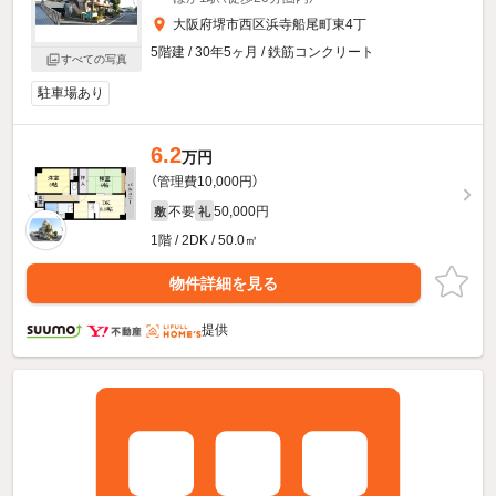
大阪府堺市西区浜寺船尾町東4丁
5階建 / 30年5ヶ月 / 鉄筋コンクリート
すべての写真
駐車場あり
6.2
万円
（管理費10,000円）
不要
50,000円
敷
礼
1階 / 2DK / 50.0㎡
物件詳細を見る
提供