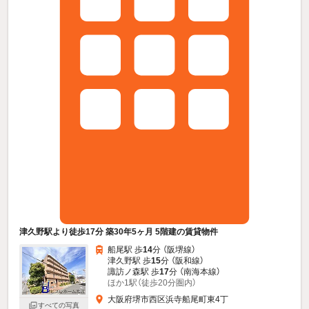
津久野駅より徒歩17分 築30年5ヶ月 5階建の賃貸物件
船尾駅 歩
14
分 （阪堺線）
津久野駅 歩
15
分 （阪和線）
諏訪ノ森駅 歩
17
分 （南海本線）
ほか1駅（徒歩20分圏内）
大阪府堺市西区浜寺船尾町東4丁
すべての写真