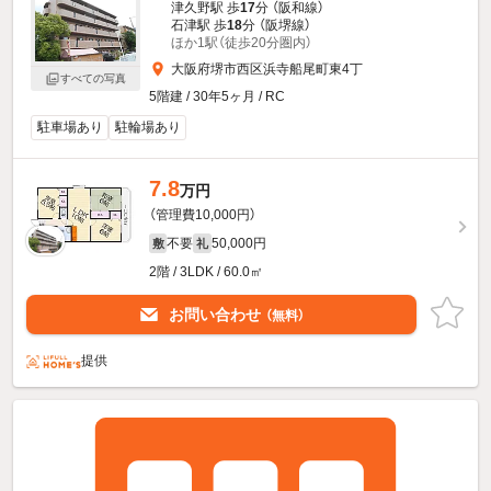
津久野駅 歩
17
分 （阪和線）
石津駅 歩
18
分 （阪堺線）
ほか1駅（徒歩20分圏内）
大阪府堺市西区浜寺船尾町東4丁
すべての写真
5階建 / 30年5ヶ月 / RC
駐車場あり
駐輪場あり
7.8
万円
（管理費10,000円）
不要
50,000円
敷
礼
2階 / 3LDK / 60.0㎡
お問い合わせ
（無料）
提供