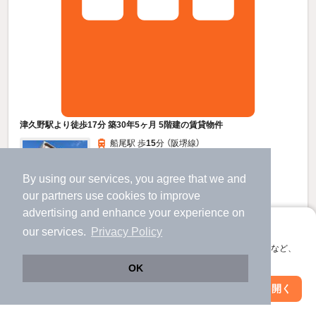
津久野駅より徒歩17分 築30年5ヶ月 5階建の賃貸物件
船尾駅 歩
15
分 （阪堺線）
津久野駅 歩
16
分 （阪和線）
諏訪ノ森駅 歩
17
分 （南海本線）
ほか1駅（徒歩20分圏内）
By using our services, you agree that we and
大阪府堺市西区浜寺船尾町東４
our
partners
use cookies to improve
すべての写真
advertising and enhance your experience on
5階建 / 30年5ヶ月 / 鉄筋コン
アプリに切り替えて、サクサクお部屋探し
our services.
Privacy Policy
駐車場あり
駐輪場あり
会員登録なしですぐ使える。マップ検索やお気に入り保存など、
アプリ限定の便利な機能が使えます！
OK
6.2
万円
Web版で続行
アプリを開く
（管理費10,000円）
市区町村を変更
絞り込み条件を変更
不要
50,000円
敷
礼