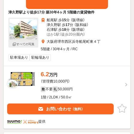
津久野駅より徒歩17分 築30年4ヶ月 5階建の賃貸物件
船尾駅 歩
15
分 （阪堺線）
津久野駅 歩
17
分 （阪和線）
石津駅 歩
18
分 （阪堺線）
ほか1駅（徒歩20分圏内）
大阪府堺市西区浜寺船尾町東４丁
すべての写真
5階建 / 30年4ヶ月 / RC
駐車場あり
駐輪場あり
6.2
万円
（管理費10,000円）
不要
50,000円
敷
礼
1階 / 2LDK / 50.0㎡
お問い合わせ
（無料）
提供