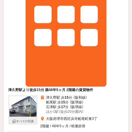
津久野駅より徒歩15分 築48年5ヶ月 2階建の賃貸物件
津久野駅 歩
15
分 （阪和線）
船尾駅 歩
15
分 （阪堺線）
石津駅 歩
17
分 （阪堺線）
ほか1駅（徒歩20分圏内）
大阪府堺市西区浜寺船尾町東3丁
すべての写真
2階建 / 48年5ヶ月 / 軽量鉄骨