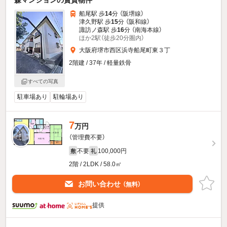
船尾駅 歩
14
分 （阪堺線）
津久野駅 歩
15
分 （阪和線）
諏訪ノ森駅 歩
16
分 （南海本線）
ほか2駅（徒歩20分圏内）
大阪府堺市西区浜寺船尾町東３丁
2階建 / 37年 / 軽量鉄骨
すべての写真
駐車場あり
駐輪場あり
7
万円
（管理費不要）
不要
100,000円
敷
礼
2階 / 2LDK / 58.0㎡
お問い合わせ
（無料）
提供