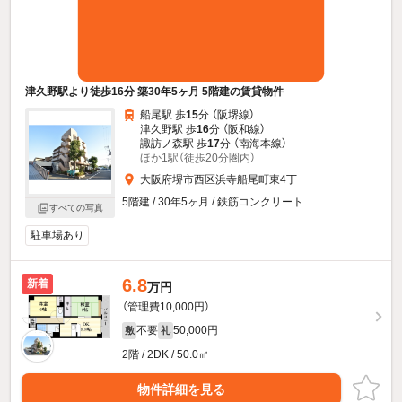
津久野駅より徒歩16分 築30年5ヶ月 5階建の賃貸物件
船尾駅 歩
15
分 （阪堺線）
津久野駅 歩
16
分 （阪和線）
諏訪ノ森駅 歩
17
分 （南海本線）
ほか1駅（徒歩20分圏内）
大阪府堺市西区浜寺船尾町東4丁
5階建 / 30年5ヶ月 / 鉄筋コンクリート
すべての写真
駐車場あり
6.8
新着
万円
（管理費10,000円）
不要
50,000円
敷
礼
2階 / 2DK / 50.0㎡
物件詳細を見る