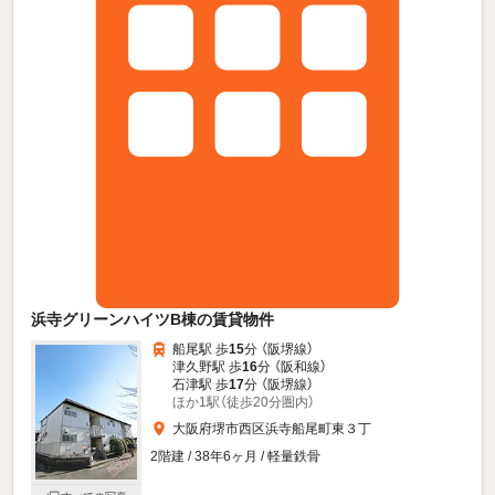
浜寺グリーンハイツB棟の賃貸物件
船尾駅 歩
15
分 （阪堺線）
津久野駅 歩
16
分 （阪和線）
石津駅 歩
17
分 （阪堺線）
ほか1駅（徒歩20分圏内）
大阪府堺市西区浜寺船尾町東３丁
2階建 / 38年6ヶ月 / 軽量鉄骨