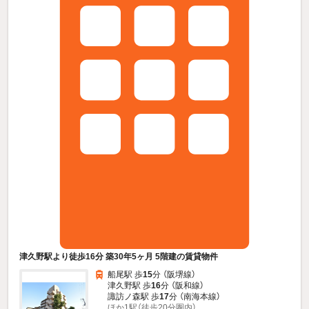
津久野駅より徒歩16分 築30年5ヶ月 5階建の賃貸物件
船尾駅 歩
15
分 （阪堺線）
津久野駅 歩
16
分 （阪和線）
諏訪ノ森駅 歩
17
分 （南海本線）
ほか1駅（徒歩20分圏内）