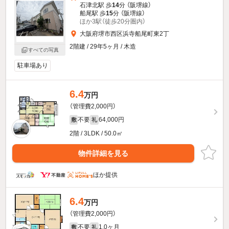
石津北駅 歩
14
分 （阪堺線）
船尾駅 歩
15
分 （阪堺線）
ほか3駅（徒歩20分圏内）
大阪府堺市西区浜寺船尾町東2丁
2階建 / 29年5ヶ月 / 木造
すべての写真
駐車場あり
6.4
万円
（管理費2,000円）
不要
64,000円
敷
礼
2階 / 3LDK / 50.0㎡
物件詳細を見る
ほか提供
6.4
万円
（管理費2,000円）
不要
1.0ヶ月
敷
礼