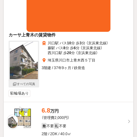
カーサ上青木の賃貸物件
川口駅 バス
10
分 歩
3
分 （京浜東北線）
蕨駅 バス
8
分 歩
6
分 （京浜東北線）
西川口駅 歩
20
分 （京浜東北線）
埼玉県川口市上青木西５丁目
3階建 / 37年9ヶ月 / 鉄骨造
すべての写真
駐輪場あり
6.8
万円
（管理費2,000円）
不要
不要
敷
礼
2階 / 2DK / 40.0㎡