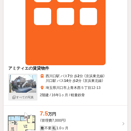
アミティエの賃貸物件
西川口駅 バス
7
分 歩
2
分 （京浜東北線）
川口駅 バス
14
分 歩
2
分 （京浜東北線）
埼玉県川口市上青木西５丁目12-13
2階建 / 16年1ヶ月 / 軽量鉄骨
すべての写真
7.5
万円
（管理費7,000円）
不要
1.0ヶ月
敷
礼