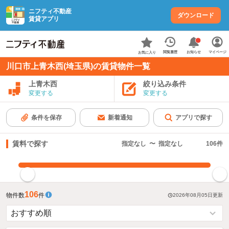
ニフティ不動産
ダウンロード
賃貸アプリ
お知らせ
閲覧履歴
マイページ
お気に入り
川口市上青木西(埼玉県)の賃貸物件一覧
上青木西
絞り込み条件
変更する
変更する
条件を保存
新着通知
アプリで探す
賃料で探す
指定なし
〜
指定なし
106
件
指定した賃料で絞り込む
106
物件数
件
2026年08月05日
更新