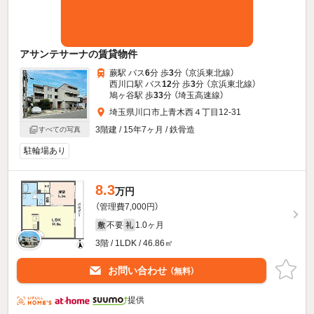
アサンテサーナの賃貸物件
蕨駅 バス
6
分 歩
3
分 （京浜東北線）
西川口駅 バス
12
分 歩
3
分 （京浜東北線）
鳩ヶ谷駅 歩
33
分 （埼玉高速線）
埼玉県川口市上青木西４丁目12-31
3階建 / 15年7ヶ月 / 鉄骨造
すべての写真
駐輪場あり
8.3
万円
（管理費7,000円）
不要
1.0ヶ月
敷
礼
3階 / 1LDK / 46.86㎡
お問い合わせ
（無料）
提供