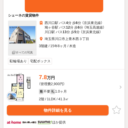
シェーネの賃貸物件
西川口駅 バス
4
分 歩
6
分 （京浜東北線）
鳩ヶ谷駅 バス
12
分 歩
6
分 （埼玉高速線）
川口駅 バス
13
分 歩
5
分 （京浜東北線）
埼玉県川口市上青木西３丁目
3階建 / 15年8ヶ月 / 木造
すべての写真
駐輪場あり
宅配ボックス
7.8
万円
（管理費2,900円）
不要
1.0ヶ月
敷
礼
2階 / 1LDK / 41.3㎡
物件詳細を見る
ほか提供