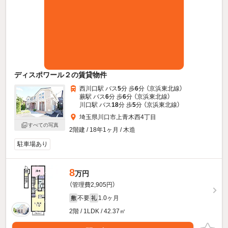
ディスポワール２の賃貸物件
西川口駅 バス
5
分 歩
6
分 （京浜東北線）
蕨駅 バス
6
分 歩
6
分 （京浜東北線）
川口駅 バス
18
分 歩
5
分 （京浜東北線）
埼玉県川口市上青木西4丁目
すべての写真
2階建 / 18年1ヶ月 / 木造
駐車場あり
8
万円
（管理費2,905円）
不要
1.0ヶ月
敷
礼
2階 / 1LDK / 42.37㎡