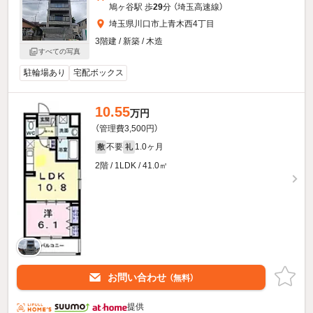
鳩ヶ谷駅 歩
29
分 （埼玉高速線）
埼玉県川口市上青木西4丁目
3階建 / 新築 / 木造
すべての写真
駐輪場あり
宅配ボックス
10.55
万円
（管理費3,500円）
不要
1.0ヶ月
敷
礼
2階 / 1LDK / 41.0㎡
お問い合わせ
（無料）
提供