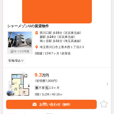
シャーメゾンUの賃貸物件
西川口駅 歩
15
分 （京浜東北線）
蕨駅 歩
24
分 （京浜東北線）
鳩ヶ谷駅 歩
31
分 （埼玉高速線）
埼玉県川口市上青木西１丁目2-3
すべての写真
3階建 / 15年7ヶ月 / 鉄骨造
駐輪場あり
9.3
万円
（管理費7,000円）
不要
1.0ヶ月
敷
礼
3階 / 1LDK / 40.16㎡
お問い合わせ
（無料）