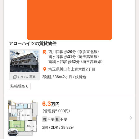
アローハイツの賃貸物件
西川口駅 歩
20
分 （京浜東北線）
鳩ヶ谷駅 歩
31
分 （埼玉高速線）
南鳩ヶ谷駅 歩
32
分 （埼玉高速線）
埼玉県川口市上青木西2丁目
3階建 / 36年2ヶ月 / 鉄骨造
すべての写真
駐輪場あり
6.3
万円
（管理費5,000円）
不要
不要
敷
礼
2階 / 2DK / 39.92㎡