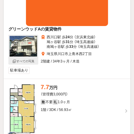
グリーンウッドAの賃貸物件
西川口駅 歩
24
分 （京浜東北線）
鳩ヶ谷駅 歩
31
分 （埼玉高速線）
南鳩ヶ谷駅 歩
33
分 （埼玉高速線）
埼玉県川口市上青木西2丁目
2階建 / 34年3ヶ月 / 木造
すべての写真
駐車場あり
7.7
万円
（管理費3,000円）
不要
1.0ヶ月
敷
礼
1階 / 3DK / 56.93㎡