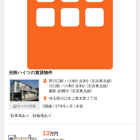
光映ハイツの賃貸物件
西川口駅 バス
4
分 歩
3
分 （京浜東北線）
川口駅 バス
8
分 歩
3
分 （京浜東北線）
蕨駅 歩
26
分 （京浜東北線）
埼玉県川口市上青木西２丁目
2階建 / 37年9ヶ月 / 木造
すべての写真
駐車場あり
駐輪場あり
13
万円