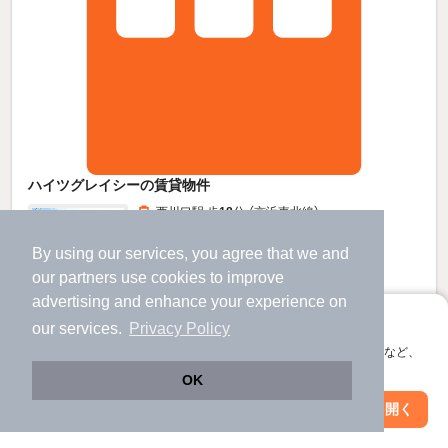
ハイツグレイシーの賃貸物件
西川口駅 歩
18
分 （京浜東北線）
南鳩ヶ谷駅 歩
33
分 （埼玉高速線）
鳩ヶ谷駅 歩
34
分 （埼玉高速線）
By using our services, you agree that we and
埼玉県川口市上青木西2丁目
our
partners
use cookies to improve
2階建 / 38年8ヶ月 / 軽量鉄骨
advertising and enhance your experience on
アプリに切り替えて、サクサクお部屋探し
our services.
Privacy Policy
すべての写真
会員登録なしですぐ使える。マップ検索やお気に入り保存など、
アプリ限定の便利な機能が使えます！
OK
6.5
万円
Web版で続行
アプリを開く
市区町村を変更
絞り込み条件を変更
（管理費3,000円）