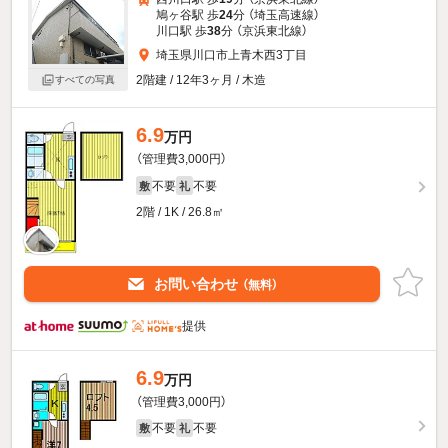
鳩ヶ谷駅 歩
24
分 （埼玉高速線）
川口駅 歩
38
分 （京浜東北線）
埼玉県川口市上青木西3丁目
2階建 / 12年3ヶ月 / 木造
すべての写真
6.9
万円
（管理費3,000円）
不要
不要
敷
礼
2階 / 1K / 26.8㎡
お問い合わせ
（無料）
提供
6.9
万円
（管理費3,000円）
不要
不要
敷
礼