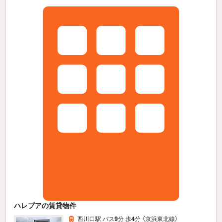
ハレプアの賃貸物件
西川口駅 バス
9
分 歩
4
分 （京浜東北線）