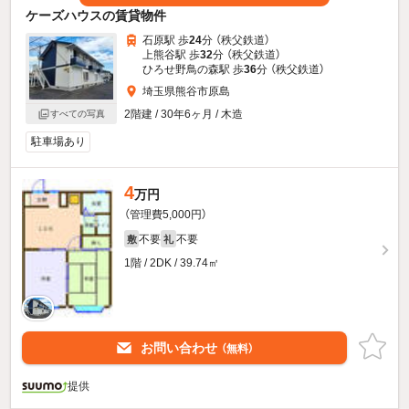
ケーズハウスの賃貸物件
石原駅 歩
24
分 （秩父鉄道）
上熊谷駅 歩
32
分 （秩父鉄道）
ひろせ野鳥の森駅 歩
36
分 （秩父鉄道）
埼玉県熊谷市原島
2階建 / 30年6ヶ月 / 木造
すべての写真
駐車場あり
4
万円
（管理費5,000円）
不要
不要
敷
礼
1階 / 2DK / 39.74㎡
お問い合わせ
（無料）
提供