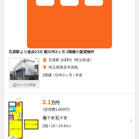
石原駅より徒歩23分 築32年2ヶ月 2階建の賃貸物件
石原駅 歩
23
分 （秩父鉄道）
埼玉県熊谷市原島
2階建 / 32年2ヶ月 / 木造
すべての写真
3.1
万円
（管理費1,000円）
不要
不要
敷
礼
2階 / 1K / 24.84㎡