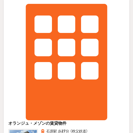
オランジュ・メゾンの賃貸物件
石原駅 歩
27
分 （秩父鉄道）