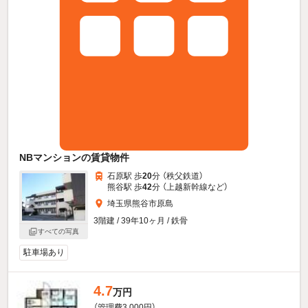
NBマンションの賃貸物件
石原駅 歩
20
分 （秩父鉄道）
熊谷駅 歩
42
分 （上越新幹線
など
）
埼玉県熊谷市原島
3階建 / 39年10ヶ月 / 鉄骨
すべての写真
駐車場あり
4.7
万円
（管理費3,000円）