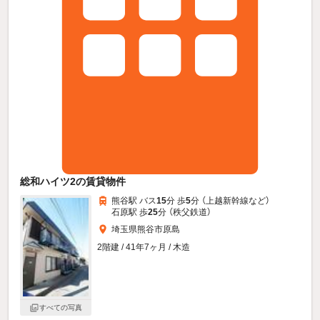
総和ハイツ2の賃貸物件
熊谷駅 バス
15
分 歩
5
分 （上越新幹線
など
）
石原駅 歩
25
分 （秩父鉄道）
埼玉県熊谷市原島
2階建 / 41年7ヶ月 / 木造
すべての写真