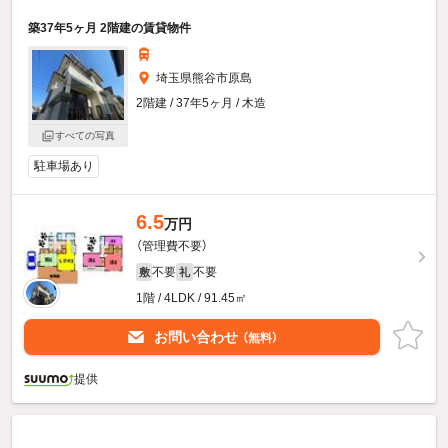
築37年5ヶ月 2階建の賃貸物件
埼玉県熊谷市原島
2階建 / 37年5ヶ月 / 木造
すべての写真
駐車場あり
6.5
万円
（管理費不要）
不要
不要
敷
礼
1階 / 4LDK / 91.45㎡
お問い合わせ
（無料）
提供