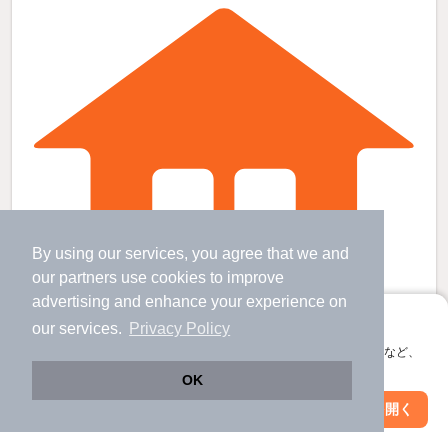
By using our services, you agree that we and
our
partners
use cookies to improve
advertising and enhance your experience on
アプリに切り替えて、サクサクお部屋探し
our services.
Privacy Policy
会員登録なしですぐ使える。マップ検索やお気に入り保存など、
アプリ限定の便利な機能が使えます！
OK
熊谷駅よりバス13分 徒歩8分 築37年11ヶ月 2階建の賃貸物件
Web版で続行
アプリを開く
熊谷駅 バス
13
分 歩
8
分 （上越新幹線
など
）
市区町村を変更
絞り込み条件を変更
石原駅 歩
27
分 （秩父鉄道）
ひろせ野鳥の森駅 歩
40
分 （秩父鉄道）