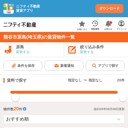
ニフティ不動産
ダウンロード
賃貸アプリ
お知らせ
閲覧履歴
マイページ
お気に入り
熊谷市原島(埼玉県)の賃貸物件一覧
原島
絞り込み条件
変更する
変更する
条件を保存
新着通知
アプリで探す
賃料で探す
指定なし
〜
指定なし
20
件
指定した賃料で絞り込む
20
物件数
件
2026年08月08日
更新