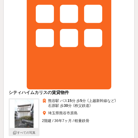
シティハイムカリスの賃貸物件
熊谷駅 バス
15
分 歩
5
分 （上越新幹線
など
）
石原駅 歩
30
分 （秩父鉄道）
埼玉県熊谷市原島
2階建 / 36年7ヶ月 / 軽量鉄骨
すべての写真