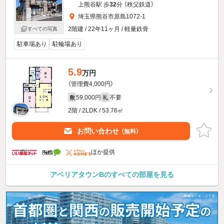
上熊谷駅 歩
32
分 （秩父鉄道）
埼玉県熊谷市原島1072-1
2階建 / 22年11ヶ月 / 軽量鉄骨
すべての写真
駐車場あり
駐輪場あり
5.9
万円
（管理費4,000円）
59,000円
不要
敷
礼
2階 / 2LDK / 53.76㎡
お問い合わせ
（無料）
ほか提供
アベリアタウンBのすべての部屋を見る