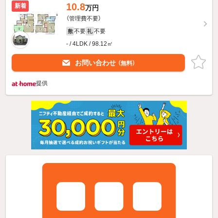
10.8
新着
万円
（管理費不要）
不要
不要
敷
礼
- / 4LDK / 98.12㎡
お問い合わせ
（無料）
提供