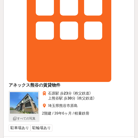
アネックス熊谷の賃貸物件
石原駅 歩
23
分 （秩父鉄道）
上熊谷駅 歩
30
分 （秩父鉄道）
埼玉県熊谷市原島
2階建 / 39年6ヶ月 / 軽量鉄骨
すべての写真
駐車場あり
駐輪場あり