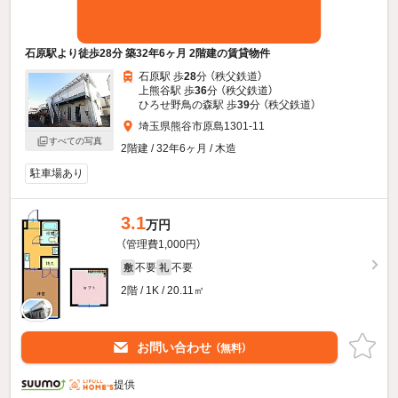
石原駅より徒歩28分 築32年6ヶ月 2階建の賃貸物件
石原駅 歩
28
分 （秩父鉄道）
上熊谷駅 歩
36
分 （秩父鉄道）
ひろせ野鳥の森駅 歩
39
分 （秩父鉄道）
埼玉県熊谷市原島1301-11
すべての写真
2階建 / 32年6ヶ月 / 木造
駐車場あり
3.1
万円
（管理費1,000円）
不要
不要
敷
礼
2階 / 1K / 20.11㎡
お問い合わせ
（無料）
提供