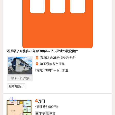
石原駅より徒歩26分 築30年6ヶ月 2階建の賃貸物件
石原駅 歩
26
分 （秩父鉄道）
埼玉県熊谷市原島
2階建 / 30年6ヶ月 / 木造
すべての写真
駐車場あり
4
万円
（管理費5,000円）
不要
不要
敷
礼