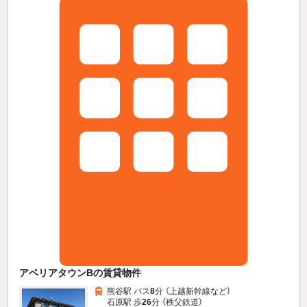
アベリアタウンBの賃貸物件
熊谷駅 バス
8
分 （上越新幹線
など
）
石原駅 歩
26
分 （秩父鉄道）