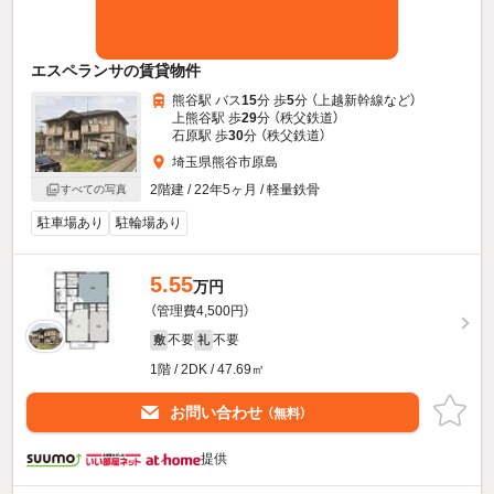
エスペランサの賃貸物件
熊谷駅 バス
15
分 歩
5
分 （上越新幹線
など
）
上熊谷駅 歩
29
分 （秩父鉄道）
石原駅 歩
30
分 （秩父鉄道）
埼玉県熊谷市原島
2階建 / 22年5ヶ月 / 軽量鉄骨
すべての写真
駐車場あり
駐輪場あり
5.55
万円
（管理費4,500円）
不要
不要
敷
礼
1階 / 2DK / 47.69㎡
お問い合わせ
（無料）
提供