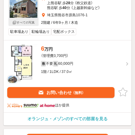
上熊谷駅 歩
28
分 （秩父鉄道）
熊谷駅 歩
40
分 （上越新幹線
など
）
埼玉県熊谷市原島1076-1
2階建 / 6年9ヶ月 / 木造
すべての写真
駐車場あり
駐輪場あり
宅配ボックス
6
万円
（管理費3,700円）
不要
60,000円
敷
礼
1階 / 1LDK / 37.0㎡
お問い合わせ
（無料）
ほか提供
オランジュ・メゾンのすべての部屋を見る