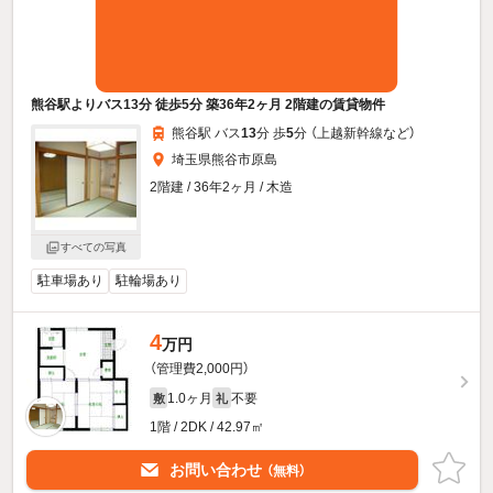
熊谷駅よりバス13分 徒歩5分 築36年2ヶ月 2階建の賃貸物件
熊谷駅 バス
13
分 歩
5
分 （上越新幹線
など
）
埼玉県熊谷市原島
2階建 / 36年2ヶ月 / 木造
すべての写真
駐車場あり
駐輪場あり
4
万円
（管理費2,000円）
1.0ヶ月
不要
敷
礼
1階 / 2DK / 42.97㎡
お問い合わせ
（無料）