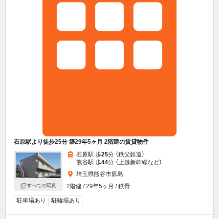
石原駅より徒歩25分 築29年5ヶ月 2階建の賃貸物件
石原駅 歩
25
分 （秩父鉄道）
熊谷駅 歩
44
分 （上越新幹線
など
）
埼玉県熊谷市原島
2階建 / 29年5ヶ月 / 鉄骨
すべての写真
駐車場あり
駐輪場あり