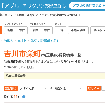
検索、ニフティ不動産。あなたにピッタリの賃貸物件をみつけよう！
マンションを買う
一戸建てを買う
建てる
新築
中古
新築
中古
土地
不動産会社
調べる
埼玉県
吉川市
栄町の賃貸物件を探す
吉川市栄町
(埼玉県)の賃貸物件一覧
吉川市栄町
の賃貸物件をさまざまなこだわり条件から検索できます。
2026年08月07日
更新
現在の選択条件：
-
絞り込み
並び替え
＆
11
物件数
件