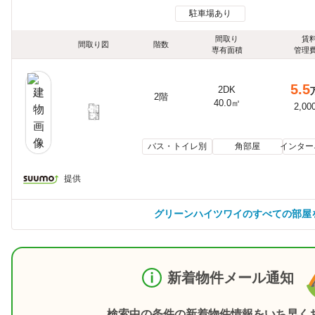
駐車場あり
間取り
賃
間取り図
階数
専有面積
管理
5.5
2DK
2階
40.0㎡
2,00
バス・トイレ別
角部屋
インター
提供
グリーンハイツワイのすべての部屋
新着物件メール通知
検索中の条件の新着物件情報をいち早く