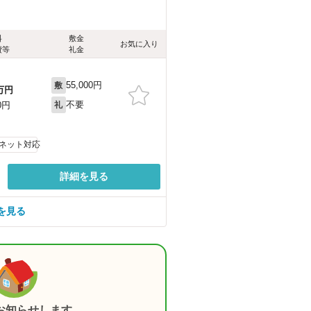
料
敷金
お気に入り
費等
礼金
55,000円
敷
万円
不要
0円
礼
ネット対応
詳細を見る
を見る
お知らせします