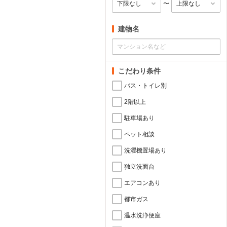
〜
建物名
こだわり条件
バス・トイレ別
2階以上
駐車場あり
ペット相談
洗濯機置場あり
独立洗面台
エアコンあり
都市ガス
温水洗浄便座