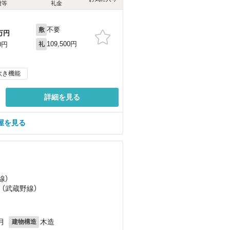
費等
礼金
不要
敷
万円
109,500円
0円
礼
炊き機能
詳細を見る
屋を見る
線）
 （武蔵野線）
月
木造
建物構造