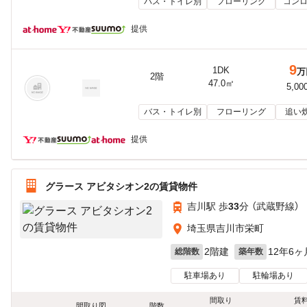
バス・トイレ別
フローリング
コンロ
提供
9
1DK
万
2階
47.0㎡
5,00
バス・トイレ別
フローリング
追い
提供
グラース アビタシオン2の賃貸物件
吉川駅 歩
33
分 （武蔵野線）
埼玉県吉川市栄町
2階建
12年6ヶ
総階数
築年数
駐車場あり
駐輪場あり
間取り
賃
間取り図
階数