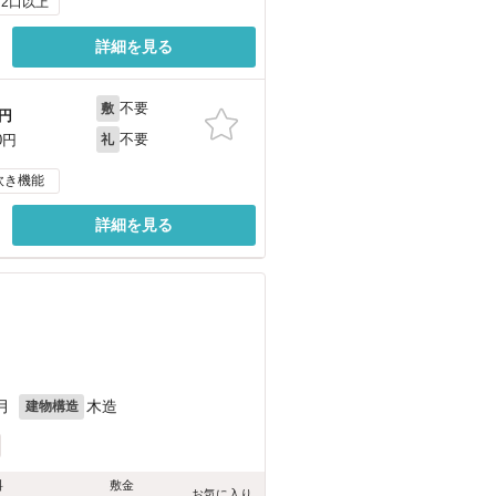
2口以上
詳細を見る
不要
敷
円
不要
0円
礼
炊き機能
詳細を見る
月
木造
建物構造
料
敷金
お気に入り