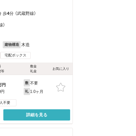
分 歩
4
分 （武蔵野線）
線）
月
木造
建物構造
宅配ボックス
料
敷金
お気に入り
費等
礼金
不要
敷
万円
1.0ヶ月
0円
礼
人不要
詳細を見る