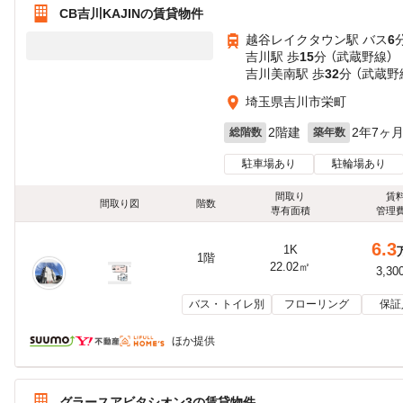
CB吉川KAJINの賃貸物件
越谷レイクタウン駅 バス
6
吉川駅 歩
15
分 （武蔵野線）
吉川美南駅 歩
32
分 （武蔵野
埼玉県吉川市栄町
2階建
2年7ヶ
総階数
築年数
駐車場あり
駐輪場あり
間取り
賃
間取り図
階数
専有面積
管理
6.3
1K
1階
22.02㎡
3,30
バス・トイレ別
フローリング
保証
ほか提供
グラースアビタシオン3の賃貸物件