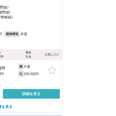
蔵野線）
蔵野線）
伊勢崎線）
月
木造
建物構造
料
敷金
お気に入り
費等
礼金
不要
敷
万円
100,500円
0円
礼
詳細を見る
屋を見る