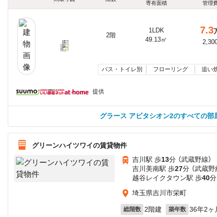
専有面積
管理
7.3
1LDK
2階
49.13㎡
2,30
バス・トイレ別
フローリング
追い
提供
グラース アビタシオン2のすべての部
グリーンハイツワイの賃貸物件
吉川駅 歩
13
分 （武蔵野線）
吉川美南駅 歩
27
分 （武蔵野
越谷レイクタウン駅 歩
40
分
埼玉県吉川市栄町
2階建
36年2ヶ
総階数
築年数