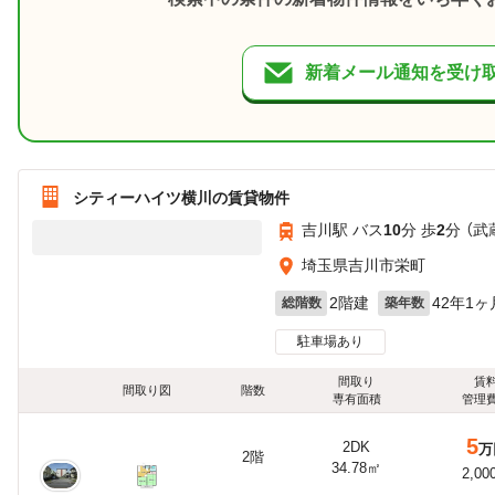
新着メール通知を受け
シティーハイツ横川の賃貸物件
吉川駅 バス
10
分 歩
2
分 （武
埼玉県吉川市栄町
2階建
42年1ヶ
総階数
築年数
駐車場あり
間取り
賃
間取り図
階数
専有面積
管理
5
2DK
万
2階
34.78㎡
2,00