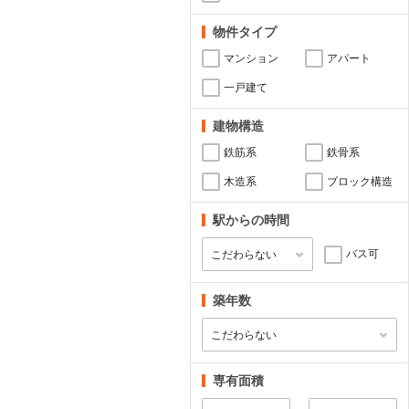
物件タイプ
マンション
アパート
一戸建て
建物構造
鉄筋系
鉄骨系
木造系
ブロック構造
駅からの時間
バス可
築年数
専有面積