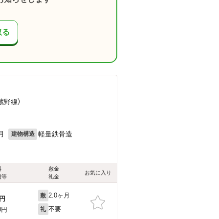
取る
蔵野線）
月
軽量鉄骨造
建物構造
料
敷金
お気に入り
費等
礼金
2.0ヶ月
敷
円
不要
0円
礼