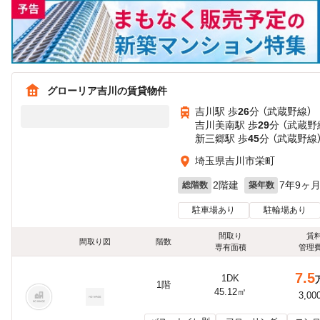
グローリア吉川の賃貸物件
吉川駅 歩
26
分 （武蔵野線）
吉川美南駅 歩
29
分 （武蔵野
新三郷駅 歩
45
分 （武蔵野線
埼玉県吉川市栄町
2階建
7年9ヶ
総階数
築年数
駐車場あり
駐輪場あり
間取り
賃
間取り図
階数
専有面積
管理
7.5
1DK
1階
45.12㎡
3,00