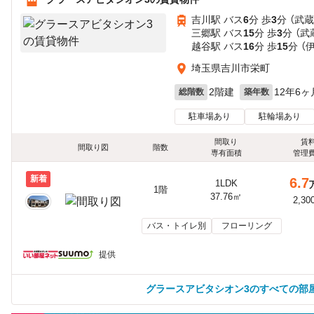
吉川駅 バス
6
分 歩
3
分 （武
三郷駅 バス
15
分 歩
3
分 （武
越谷駅 バス
16
分 歩
15
分 （
埼玉県吉川市栄町
2階建
12年6ヶ
総階数
築年数
駐車場あり
駐輪場あり
間取り
賃
間取り図
階数
専有面積
管理
新着
6.7
1LDK
1階
37.76㎡
2,30
バス・トイレ別
フローリング
提供
グラースアビタシオン3のすべての部