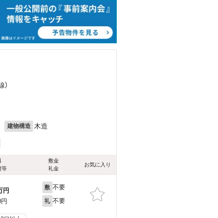
線）
）
月
木造
建物構造
料
敷金
お気に入り
費等
礼金
不要
敷
万円
不要
0円
礼