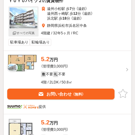
ＹＵＹＵハイツ２の賃貸物件
遠州小松駅 歩
7
分 （遠鉄）
遠州西ヶ崎駅 歩
12
分 （遠鉄）
浜北駅 歩
18
分 （遠鉄）
静岡県浜松市浜名区中条
4階建 / 32年5ヶ月 / RC
すべての写真
駐車場あり
駐輪場あり
5.2
万円
（管理費3,000円）
不要
不要
敷
礼
4階 / 2LDK / 50.8㎡
お問い合わせ
（無料）
提供
5.2
万円
（管理費3,000円）