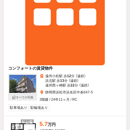
コンフォートの賃貸物件
遠州小松駅 歩
12
分 （遠鉄）
浜北駅 歩
13
分 （遠鉄）
遠州西ヶ崎駅 歩
22
分 （遠鉄）
静岡県浜松市浜名区中条647-5
すべての写真
3階建 / 24年11ヶ月 / RC
駐車場あり
駐輪場あり
5.7
万円