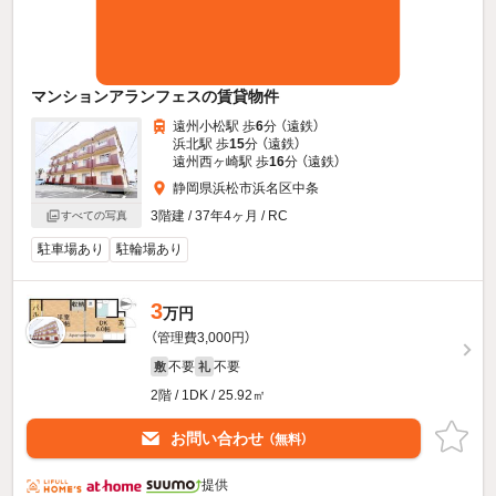
マンションアランフェスの賃貸物件
遠州小松駅 歩
6
分 （遠鉄）
浜北駅 歩
15
分 （遠鉄）
遠州西ヶ崎駅 歩
16
分 （遠鉄）
静岡県浜松市浜名区中条
3階建 / 37年4ヶ月 / RC
すべての写真
駐車場あり
駐輪場あり
3
万円
（管理費3,000円）
不要
不要
敷
礼
2階 / 1DK / 25.92㎡
お問い合わせ
（無料）
提供