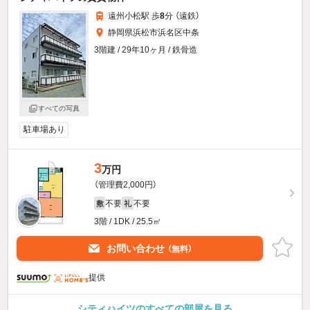
遠州小松駅 歩
8
分 （遠鉄）
静岡県浜松市浜名区中条
3階建 / 29年10ヶ月 / 鉄骨造
すべての写真
駐車場あり
3
万円
（管理費2,000円）
不要
不要
敷
礼
3階 / 1DK / 25.5㎡
お問い合わせ
（無料）
提供
シティハイツのすべての部屋を見る