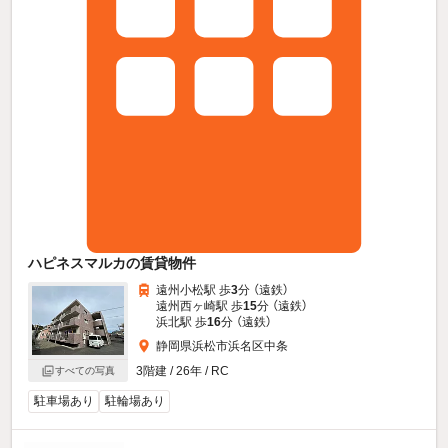
ハピネスマルカの賃貸物件
遠州小松駅 歩
3
分 （遠鉄）
遠州西ヶ崎駅 歩
15
分 （遠鉄）
浜北駅 歩
16
分 （遠鉄）
静岡県浜松市浜名区中条
3階建 / 26年 / RC
すべての写真
駐車場あり
駐輪場あり