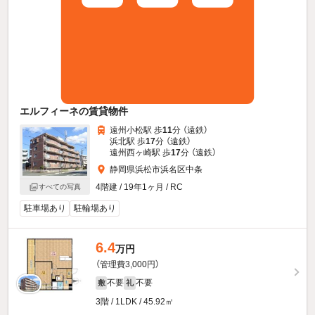
エルフィーネの賃貸物件
遠州小松駅 歩
11
分 （遠鉄）
浜北駅 歩
17
分 （遠鉄）
遠州西ヶ崎駅 歩
17
分 （遠鉄）
静岡県浜松市浜名区中条
4階建 / 19年1ヶ月 / RC
すべての写真
駐車場あり
駐輪場あり
6.4
万円
（管理費3,000円）
不要
不要
敷
礼
3階 / 1LDK / 45.92㎡