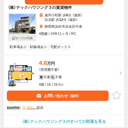
（株）テックハウジング３の賃貸物件
遠州小松駅 歩
6
分 （遠鉄）
浜北駅 歩
12
分 （遠鉄）
静岡県浜松市浜名区中条
4階建 / 19年11ヶ月 / RC
すべての写真
駐車場あり
駐輪場あり
宅配ボックス
4.6
万円
（管理費不要）
不要
不要
敷
礼
4階 / 1K / 26.0㎡
お問い合わせ
（無料）
提供
（株）テックハウジング３のすべての部屋を見る