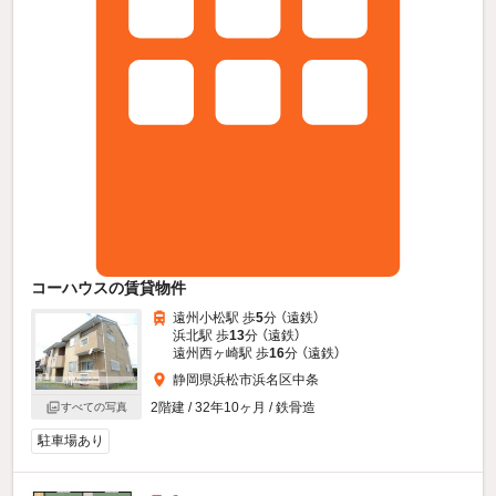
コーハウスの賃貸物件
遠州小松駅 歩
5
分 （遠鉄）
浜北駅 歩
13
分 （遠鉄）
遠州西ヶ崎駅 歩
16
分 （遠鉄）
静岡県浜松市浜名区中条
2階建 / 32年10ヶ月 / 鉄骨造
すべての写真
駐車場あり