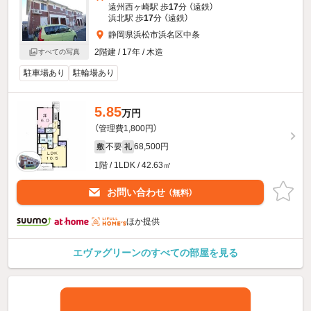
遠州西ヶ崎駅 歩
17
分 （遠鉄）
浜北駅 歩
17
分 （遠鉄）
静岡県浜松市浜名区中条
2階建 / 17年 / 木造
すべての写真
駐車場あり
駐輪場あり
5.85
万円
（管理費1,800円）
不要
68,500円
敷
礼
1階 / 1LDK / 42.63㎡
お問い合わせ
（無料）
ほか提供
エヴァグリーンのすべての部屋を見る