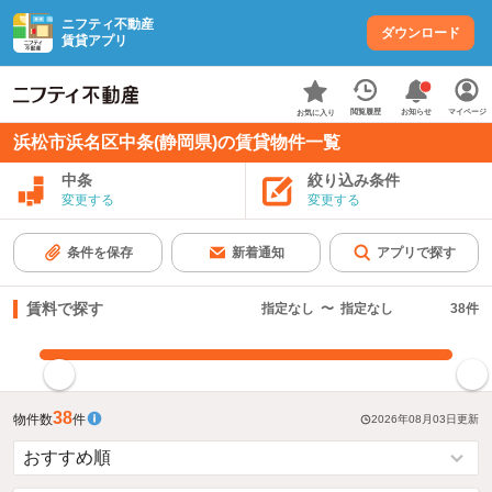
ニフティ不動産
ダウンロード
賃貸アプリ
お知らせ
閲覧履歴
マイページ
お気に入り
浜松市浜名区中条(静岡県)の賃貸物件一覧
中条
絞り込み条件
変更する
変更する
条件を保存
新着通知
アプリで探す
賃料で探す
指定なし
〜
指定なし
38
件
指定した賃料で絞り込む
38
物件数
件
2026年08月03日
更新