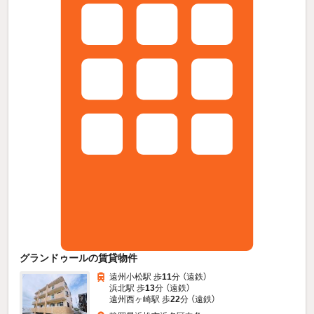
グランドゥールの賃貸物件
遠州小松駅 歩
11
分 （遠鉄）
浜北駅 歩
13
分 （遠鉄）
遠州西ヶ崎駅 歩
22
分 （遠鉄）