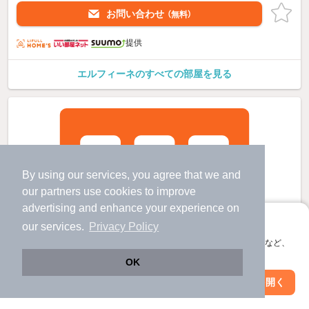
お問い合わせ
（無料）
提供
エルフィーネのすべての部屋を見る
By using our services, you agree that we and
our
partners
use cookies to improve
advertising and enhance your experience on
アプリに切り替えて、サクサクお部屋探し
our services.
Privacy Policy
会員登録なしですぐ使える。マップ検索やお気に入り保存など、
アプリ限定の便利な機能が使えます！
OK
Web版で続行
アプリを開く
市区町村を変更
絞り込み条件を変更