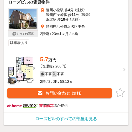
ローズビルの賃貸物件
遠州小松駅 歩
4
分 （遠鉄）
遠州西ヶ崎駅 歩
11
分 （遠鉄）
浜北駅 歩
18
分 （遠鉄）
静岡県浜松市浜名区中条
2階建 / 23年1ヶ月 / 木造
すべての写真
駐車場あり
5.7
万円
（管理費2,200円）
不要
不要
敷
礼
2階 / 2LDK / 58.12㎡
お問い合わせ
（無料）
ほか提供
ローズビルのすべての部屋を見る