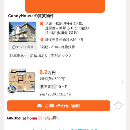
CandyHouseの賃貸物件
遠州小松駅 歩
4
分 （遠鉄）
遠州西ヶ崎駅 歩
10
分 （遠鉄）
浜北駅 歩
18
分 （遠鉄）
静岡県浜松市浜名区中条
2階建 / 21年 / 軽量鉄骨
すべての写真
駐車場あり
駐輪場あり
宅配ボックス
6.2
万円
（管理費4,500円）
不要
1.0ヶ月
敷
礼
2階 / 2LDK / 58.17㎡
お問い合わせ
（無料）
提供