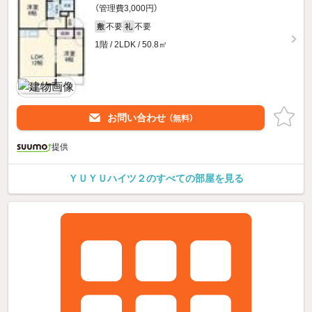
（管理費3,000円）
不要
不要
敷
礼
1階 / 2LDK / 50.8㎡
お問い合わせ
（無料）
提供
ＹＵＹＵハイツ２のすべての部屋を見る