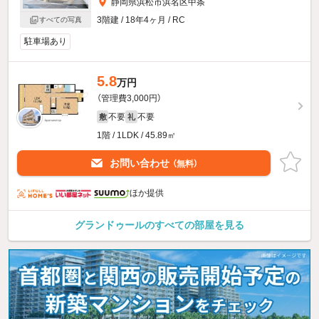
静岡県浜松市浜名区中条
3階建 / 18年4ヶ月 / RC
すべての写真
駐車場あり
5.8
万円
（管理費3,000円）
不要
不要
敷
礼
1階 / 1LDK / 45.89㎡
お問い合わせ
（無料）
ほか提供
グランドゥールのすべての部屋を見る