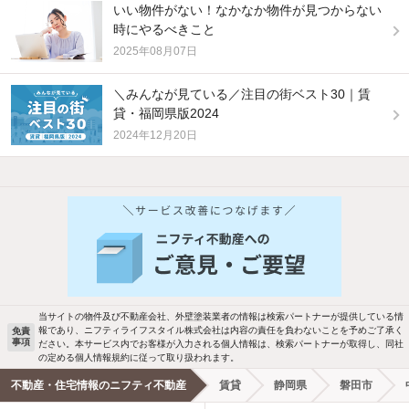
いい物件がない！なかなか物件が見つからない
時にやるべきこと
2025年08月07日
＼みんなが見ている／注目の街ベスト30｜賃
貸・福岡県版2024
2024年12月20日
他の人はこんな条件で絞り込んでいます！
人気のこだわり条件
バス・トイレ別
2階以上
駐車場あり
ペット相談
当サイトの物件及び不動産会社、外壁塗装業者の情報は検索パートナーが提供している情
報であり、ニフティライフスタイル株式会社は内容の責任を負わないことを予めご了承く
免責
洗濯機置場あり
独立洗面台
事項
ださい。本サービス内でお客様が入力される個人情報は、検索パートナーが取得し、同社
の定める個人情報規約に従って取り扱われます。
エアコンあり
都市ガス
不動産・住宅情報のニフティ不動産
賃貸
静岡県
磐田市