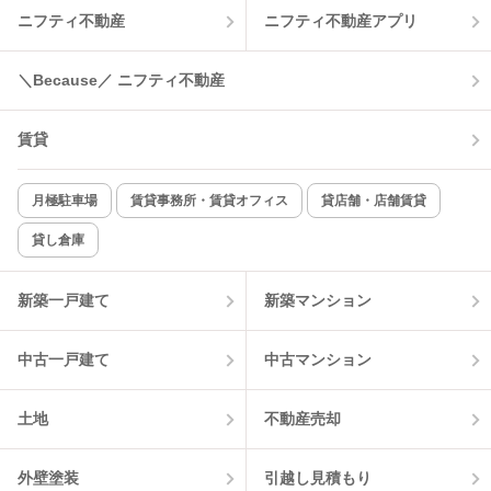
ニフティ不動産
ニフティ不動産アプリ
温水洗浄便座
オートロック
コンロ2口以上
追焚き機能
＼Because／ ニフティ不動産
TV付インターホン
角部屋
賃貸
新着のみ
インターネット無料
月極駐車場
賃貸事務所・賃貸オフィス
貸店舗・店舗賃貸
貸し倉庫
該当件数:
物件一覧に反映
0
件
新築一戸建て
新築マンション
中古一戸建て
中古マンション
土地
不動産売却
外壁塗装
引越し見積もり