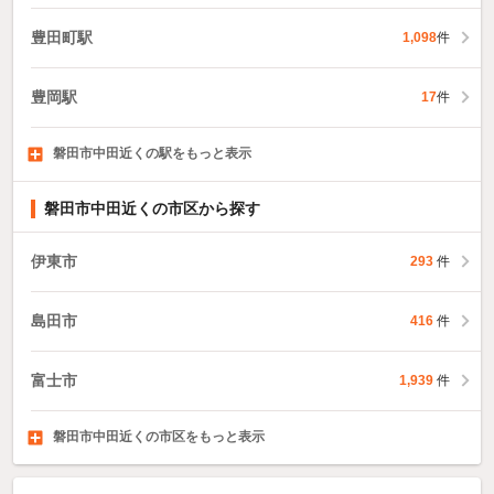
豊田町駅
1,098
件
豊岡駅
17
件
磐田市中田近くの駅をもっと表示
敷地駅
御厨駅
上野部駅
15
1,094
件
19
件
件
磐田市中田近くの市区から探す
伊東市
293
件
島田市
416
件
富士市
1,939
件
磐田市中田近くの市区をもっと表示
焼津市
掛川市
藤枝市
1,183
1,509
1,110
件
件
件