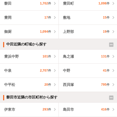
磐田
豊田町
1,702
件
1,098
件
豊岡
敷地
17
件
15
件
御厨
上野部
1,094
件
19
件
中田近隣の町域から探す
豊浜中野
鳥之瀬
101
件
131
件
中泉
中野
2,707
件
41
件
中平松
西貝塚
20
件
795
件
磐田市近隣の市区町村から探す
伊東市
島田市
293
件
416
件