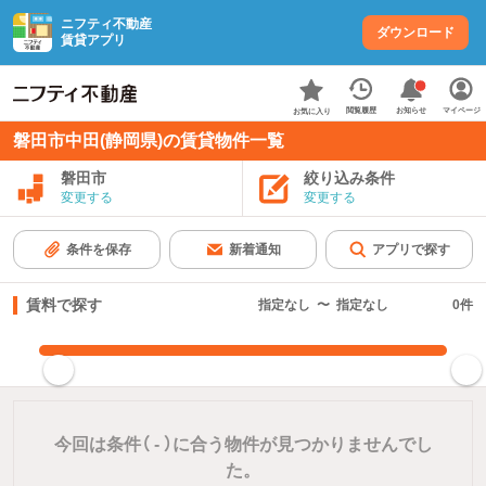
ニフティ不動産
ダウンロード
賃貸アプリ
お知らせ
閲覧履歴
マイページ
お気に入り
磐田市中田(静岡県)の賃貸物件一覧
磐田市
絞り込み条件
変更する
変更する
条件を保存
新着通知
アプリで探す
賃料で探す
指定なし
〜
指定なし
0
件
指定した賃料で絞り込む
今回は条件（
-
）に合う物件が見つかりませんでし
た。