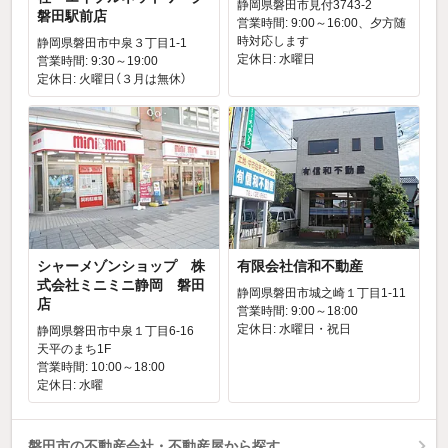
静岡県磐田市見付3743-2
磐田駅前店
営業時間: 9:00～16:00、夕方随
時対応します
静岡県磐田市中泉３丁目1-1
定休日: 水曜日
営業時間: 9:30～19:00
定休日: 火曜日（３月は無休）
シャーメゾンショップ 株
有限会社信和不動産
式会社ミニミニ静岡 磐田
静岡県磐田市城之崎１丁目1-11
店
営業時間: 9:00～18:00
定休日: 水曜日・祝日
静岡県磐田市中泉１丁目6-16
天平のまち1F
営業時間: 10:00～18:00
定休日: 水曜
磐田市の不動産会社・不動産屋から探す