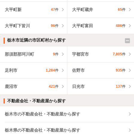
大平町新
大平町蔵井
47
件
65
件
大平町下皆川
大平町富田
96
件
486
件
栃木市近隣の市区町村から探す
那須郡那珂川町
宇都宮市
9
件
7,805
件
足利市
佐野市
1,284
件
935
件
鹿沼市
日光市
421
件
137
件
不動産会社・不動産屋から探す
栃木市の不動産会社・不動産屋から探す
栃木県の不動産会社・不動産屋から探す