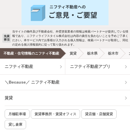
新着物件メール通知
バス・トイレ別
2階以上
検索中の条件の新着物件情報をいち早く
駐車場あり
ペット相談
お知らせします
当サイトの物件及び不動産会社、外壁塗装業者の情報は検索パートナーが提供している情
報であり、ニフティライフスタイル株式会社は内容の責任を負わないことを予めご了承く
免責
洗濯機置場あり
独立洗面台
事項
ださい。本サービス内でお客様が入力される個人情報は、検索パートナーが取得し、同社
新着メール通知を受け取る
の定める個人情報規約に従って取り扱われます。
エアコンあり
都市ガス
不動産・住宅情報のニフティ不動産
賃貸
栃木県
栃木市
ニフティ不動産
ニフティ不動産アプリ
温水洗浄便座
オートロック
コンロ2口以上
追焚き機能
＼Because／ ニフティ不動産
TV付インターホン
角部屋
賃貸
新着のみ
インターネット無料
月極駐車場
賃貸事務所・賃貸オフィス
貸店舗・店舗賃貸
貸し倉庫
該当件数:
物件一覧に反映