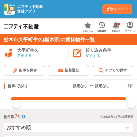
ニフティ不動産
ダウンロード
賃貸アプリ
お知らせ
閲覧履歴
マイページ
お気に入り
栃木市大平町牛久(栃木県)の賃貸物件一覧
大平町牛久
絞り込み条件
変更する
変更する
条件を保存
新着通知
アプリで探す
賃料で探す
指定なし
〜
指定なし
7
件
指定した賃料で絞り込む
7
物件数
件
2026年08月05日
更新