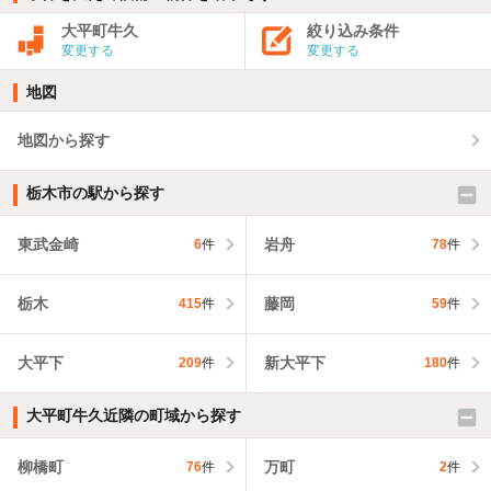
大平町牛久
絞り込み条件
変更する
変更する
地図
地図から探す
栃木市の駅から探す
東武金崎
岩舟
6
件
78
件
栃木
藤岡
415
件
59
件
大平下
新大平下
209
件
180
件
大平町牛久近隣の町域から探す
柳橋町
万町
76
件
2
件