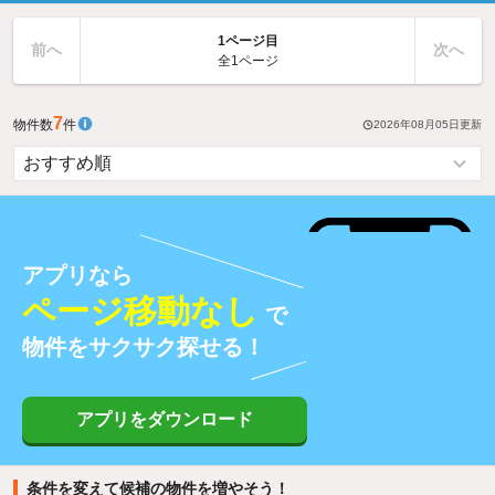
1ページ目
前へ
次へ
全1ページ
7
物件数
件
2026年08月05日
更新
アプリなら
ページ移動なし
で
物件をサクサク探せる！
アプリをダウンロード
条件を変えて候補の物件を増やそう！