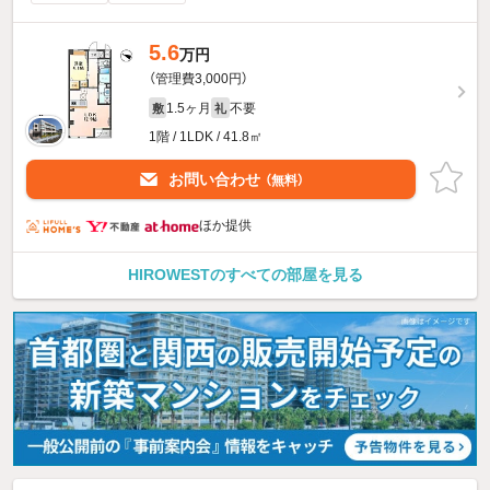
5.6
万円
（管理費3,000円）
1.5ヶ月
不要
敷
礼
1階 / 1LDK / 41.8㎡
お問い合わせ
（無料）
ほか提供
HIROWESTのすべての部屋を見る