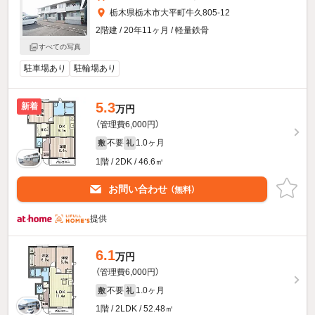
栃木県栃木市大平町牛久805-12
2階建 / 20年11ヶ月 / 軽量鉄骨
すべての写真
駐車場あり
駐輪場あり
5.3
新着
万円
（管理費6,000円）
不要
1.0ヶ月
敷
礼
1階 / 2DK / 46.6㎡
お問い合わせ
（無料）
提供
6.1
万円
（管理費6,000円）
不要
1.0ヶ月
敷
礼
1階 / 2LDK / 52.48㎡