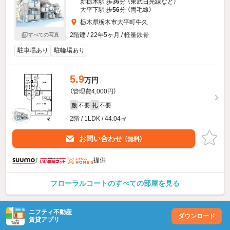
新栃木駅 歩
36
分 （東武日光線
など
）
大平下駅 歩
56
分 （両毛線）
栃木県栃木市大平町牛久
2階建 / 22年5ヶ月 / 軽量鉄骨
すべての写真
駐車場あり
駐輪場あり
5.9
万円
（管理費4,000円）
不要
不要
敷
礼
2階 / 1LDK / 44.04㎡
お問い合わせ
（無料）
提供
フローラルコートのすべての部屋を見る
ニフティ不動産
ダウンロード
賃貸アプリ