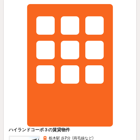
ハイランドコーポ３の賃貸物件
栃木駅 歩
7
分 （両毛線
など
）