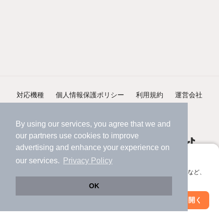
対応機種
個人情報保護ポリシー
利用規約
運営会社
ヘルプ・お問い合わせ
採用情報
By using our services, you agree that we and
our
partners
use cookies to improve
advertising and enhance your experience on
アプリに切り替えて、サクサクお部屋探し
our services.
Privacy Policy
会員登録なしですぐ使える。マップ検索やお気に入り保存など、
©NIFTY Lifestyle Co., Ltd.
アプリ限定の便利な機能が使えます！
OK
Web版で続行
アプリを開く
市区町村を変更
絞り込み条件を変更