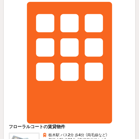
フローラルコートの賃貸物件
栃木駅 バス
2
分 歩
4
分 （両毛線
など
）