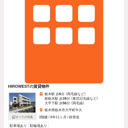
HIROWESTの賃貸物件
栃木駅 歩
6
分 （両毛線
など
）
新栃木駅 歩
39
分 （東武日光線
など
）
大平下駅 歩
56
分 （両毛線）
栃木県栃木市大平町牛久
3階建 / 9年11ヶ月 / 鉄骨造
すべての写真
駐車場あり
駐輪場あり