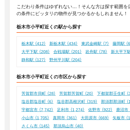
こだわり条件はゆずれない…！そんな方は探す範囲を
の条件にピッタリの物件が見つかるかもしれません！
栃木市小平町近くの駅から探す
栃木駅
（412）
新栃木駅
（434）
東武金崎駅
（7）
藤岡駅
（
大平下駅
（208）
合戦場駅
（201）
岩舟駅
（78）
新大平下
静和駅
（127）
野州平川駅
（204）
栃木市小平町近くの市区から探す
芳賀郡市貝町
（28）
芳賀郡芳賀町
（20）
下都賀郡壬生町
（
塩谷郡塩谷町
（6）
塩谷郡高根沢町
（319）
那須郡那須町
（
宇都宮市
（7,742）
足利市
（1,274）
佐野市
（922）
鹿沼市
小山市
（1,705）
真岡市
（361）
大田原市
（669）
矢板市
（
さくら市
（145）
那須烏山市
（40）