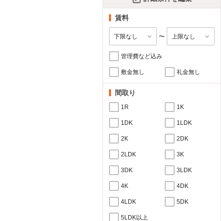
賃料
〜
管理費など込み
敷金無し
礼金無し
間取り
1R
1K
1DK
1LDK
2K
2DK
2LDK
3K
3DK
3LDK
4K
4DK
4LDK
5DK
5LDK以上