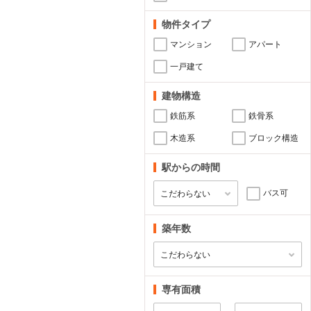
物件タイプ
マンション
アパート
一戸建て
建物構造
鉄筋系
鉄骨系
木造系
ブロック構造
駅からの時間
バス可
築年数
専有面積