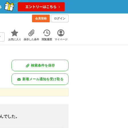
会員登録
ログイン
お気に入り
保存した条件
閲覧履歴
マイページ
検索条件を保存
新着メール通知を受け取る
新着のみ
図あり
<
1
>
んでした。