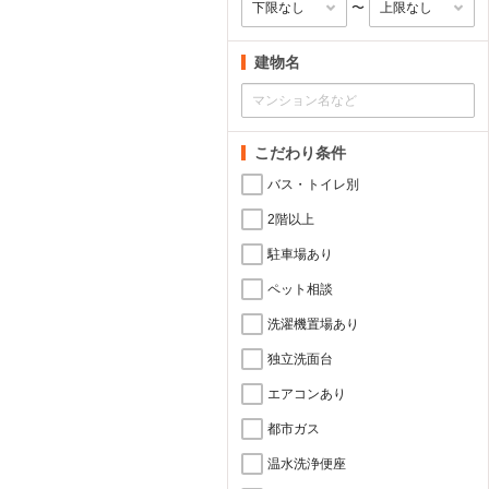
〜
建物名
こだわり条件
バス・トイレ別
2階以上
駐車場あり
ペット相談
洗濯機置場あり
独立洗面台
エアコンあり
都市ガス
温水洗浄便座