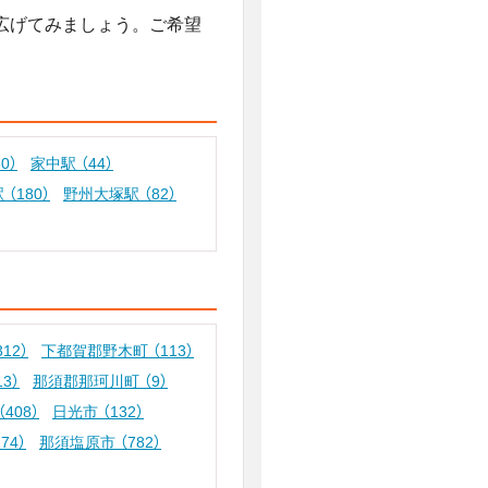
広げてみましょう。ご希望
60）
家中駅
（44）
駅
（180）
野州大塚駅
（82）
312）
下都賀郡野木町
（113）
13）
那須郡那珂川町
（9）
（408）
日光市
（132）
174）
那須塩原市
（782）