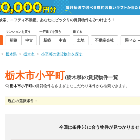
て検索、ニフティ不動産。あなたにピッタリの賃貸物件をみつけよう！
マンションを買う
一戸建てを買う
建てる
新築
中古
新築
中古
土地
不動産会社
調べる
栃木県
栃木市
小平町の賃貸物件を探す
栃木市小平町
(栃木県)の賃貸物件一覧
栃木市小平町
の賃貸物件をさまざまなこだわり条件から検索できます。
現在の選択条件：
-
絞り込み
並び替え
＆
0
物件数
件
今回は条件（
-
）に合う物件が見つかりませ