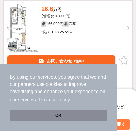
16.6
万円
（管理費10,000円）
166,000円
不要
敷
礼
2階 / 1DK / 25.59㎡
お問い合わせ
（無料）
ほか提供
By using our services, you agree that we and
our
partners
use cookies to improve
17.9
万円
advertising and enhance your experience on
（管理費10,000円）
アプリに切り替えて、サクサクお部屋探し
our services.
Privacy Policy
1.0ヶ月
不要
敷
礼
会員登録なしですぐ使える。マップ検索やお気に入り保存など、
アプリ限定の便利な機能が使えます！
3階 / 1DK / 25.47㎡
OK
Web版で続行
アプリを開く
市区町村を変更
絞り込み条件を変更