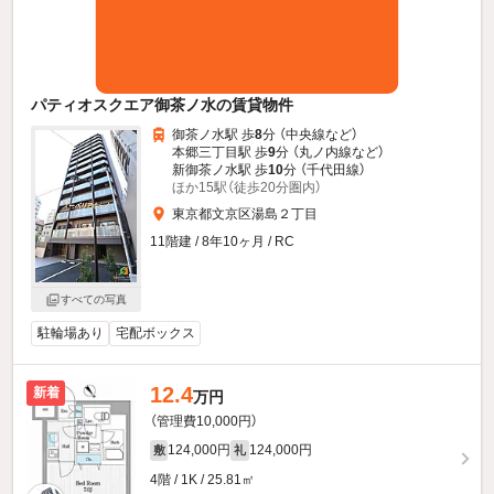
パティオスクエア御茶ノ水の賃貸物件
御茶ノ水駅 歩
8
分 （中央線
など
）
本郷三丁目駅 歩
9
分 （丸ノ内線
など
）
新御茶ノ水駅 歩
10
分 （千代田線）
ほか15駅（徒歩20分圏内）
東京都文京区湯島２丁目
11階建 / 8年10ヶ月 / RC
すべての写真
駐輪場あり
宅配ボックス
12.4
新着
万円
（管理費10,000円）
124,000円
124,000円
敷
礼
4階 / 1K / 25.81㎡