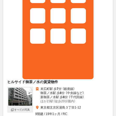
ヒルサイド御茶ノ水の賃貸物件
末広町駅 歩
7
分 （銀座線）
御茶ノ水駅 歩
8
分 （中央線
など
）
新御茶ノ水駅 歩
8
分 （千代田線）
ほか15駅（徒歩20分圏内）
東京都文京区湯島３丁目1-12
すべての写真
9階建 / 19年1ヶ月 / RC