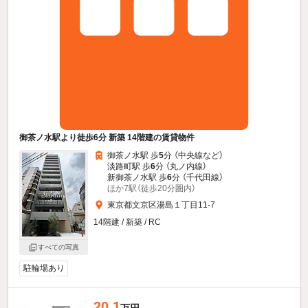
御茶ノ水駅より徒歩6分 新築 14階建の賃貸物件
御茶ノ水駅 歩
5
分 （中央線
など
）
淡路町駅 歩
6
分 （丸ノ内線）
新御茶ノ水駅 歩
6
分 （千代田線）
ほか7駅（徒歩20分圏内）
東京都文京区湯島１丁目11-7
14階建 / 新築 / RC
すべての写真
駐輪場あり
20.1