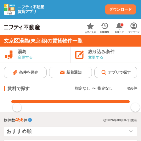
ニフティ不動産
ダウンロード
賃貸アプリ
お知らせ
閲覧履歴
マイページ
お気に入り
文京区湯島(東京都)の賃貸物件一覧
湯島
絞り込み条件
変更する
変更する
条件を保存
新着通知
アプリで探す
賃料で探す
指定なし
〜
指定なし
456
件
指定した賃料で絞り込む
456
物件数
件
2026年08月07日
更新