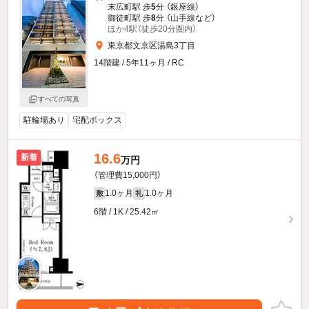
末広町駅 歩
5
分 （銀座線）
御徒町駅 歩
8
分 （山手線
など
）
ほか4駅（徒歩20分圏内）
東京都文京区湯島3丁目
14階建 / 5年11ヶ月 / RC
すべての写真
駐輪場あり
宅配ボックス
16.6
新着
万円
（管理費15,000円）
1.0ヶ月
1.0ヶ月
敷
礼
6階 / 1K / 25.42㎡