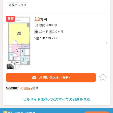
宅配ボックス
13
新着
万円
（管理費5,000円）
1.0ヶ月
1.0ヶ月
敷
礼
5階 / 1K / 29.22㎡
お問い合わせ
（無料）
提供
ヒルサイド御茶ノ水のすべての部屋を見る