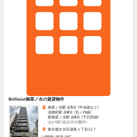
Brilliaist御茶ノ水の賃貸物件
御茶ノ水駅 歩
5
分 （中央線
など
）
淡路町駅 歩
6
分 （丸ノ内線）
新御茶ノ水駅 歩
6
分 （千代田線）
ほか5駅（徒歩20分圏内）
東京都文京区湯島１丁目11-7
14階建 / 新築 / RC