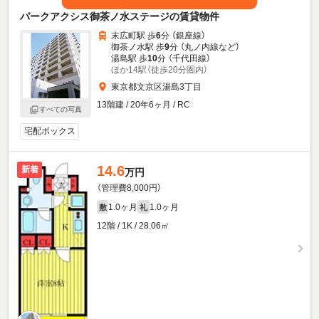
パークアクシス御茶ノ水ステージの賃貸物件
末広町駅 歩
6
分 （銀座線）
御茶ノ水駅 歩
9
分 （丸ノ内線
など
）
湯島駅 歩
10
分 （千代田線）
ほか14駅（徒歩20分圏内）
東京都文京区湯島3丁目
13階建 / 20年6ヶ月 / RC
すべての写真
宅配ボックス
14.6
新着
万円
（管理費8,000円）
1.0ヶ月
1.0ヶ月
敷
礼
12階 / 1K / 28.06㎡