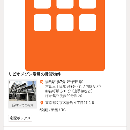
リビオメゾン湯島の賃貸物件
湯島駅 歩
7
分 （千代田線）
本郷三丁目駅 歩
7
分 （丸ノ内線
など
）
御徒町駅 歩
10
分 （山手線
など
）
ほか4駅（徒歩20分圏内）
東京都文京区湯島４丁目27-1-8
すべての写真
5階建 / 新築 / RC
宅配ボックス