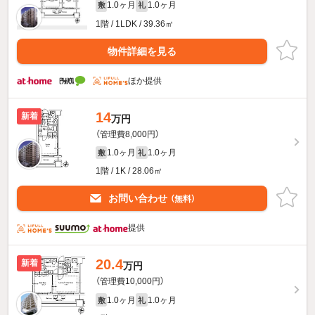
1.0ヶ月
1.0ヶ月
敷
礼
1階 / 1LDK / 39.36㎡
物件詳細を見る
ほか提供
14
新着
万円
（管理費8,000円）
1.0ヶ月
1.0ヶ月
敷
礼
1階 / 1K / 28.06㎡
お問い合わせ
（無料）
提供
20.4
新着
万円
（管理費10,000円）
1.0ヶ月
1.0ヶ月
敷
礼