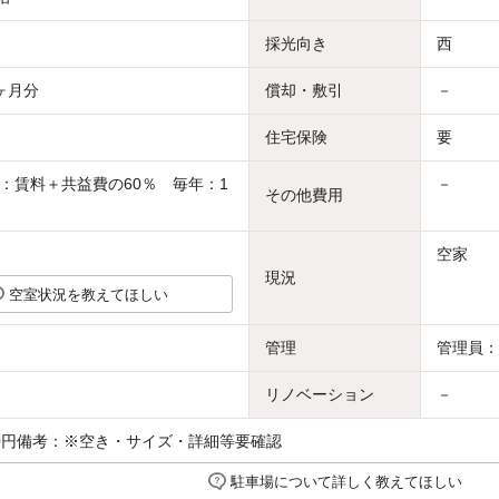
採光向き
西
ヶ月分
償却・敷引
－
住宅保険
要
：賃料＋共益費の60％ 毎年：1
－
その他費用
空家
現況
空室状況を教えてほしい
管理
管理員：
リノベーション
－
000円備考：※空き・サイズ・詳細等要確認
駐車場について詳しく教えてほしい