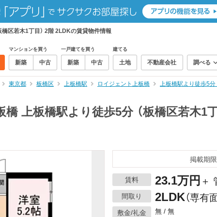
橋区若木1丁目） 2階 2LDKの賃貸物件情報
マンションを買う
一戸建てを買う
建てる
新築
中古
新築
中古
土地
不動産会社
調べる
東京都
板橋区
上板橋駅
ロイジェント上板橋
上板橋駅より徒歩5分 
 上板橋駅より徒歩5分 （板橋区若木1丁目
掲載期限
23.1万円
賃料
＋ 
2LDK
間取り
（専有面
無 / 無
敷金/礼金