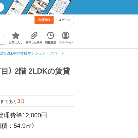
会員登録
ログイン
お気に入り
保存した条件
閲覧履歴
マイページ
2階 2LDKの賃貸マンション・アパート
） 2階 2LDKの賃貸
3
まであと
日
管理費等12,000円
積：54.9㎡）