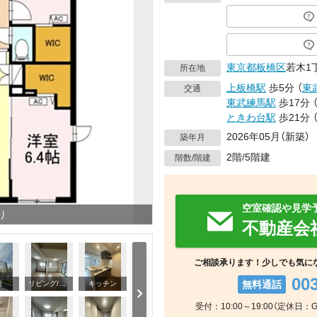
東京都
板橋区
若木1
所在地
上板橋駅
歩5分
（
東
交通
東武練馬駅
歩17分
ときわ台駅
歩21分
2026年05月（新築）
築年月
2階/5階建
階数/階建
空室確認や見学
り
不動産会
ご相談承ります！少しでも気に
00
無料通話
観
リビング/ダイニング
キッチン
受付：10:00～19:00（定休日