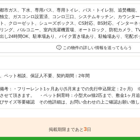
都市ガス、下水、専用バス、専用トイレ、バス・トイレ別、追焚機能、
独立、ガスコンロ設置済、コンロ三口、システムキッチン、カウンター
ト、クローゼット、シューズボックス、CS対応、BS対応、インターネ
リング、バルコニー、室内洗濯機置場、オートロック、防犯カメラ、T
出し24時間OK、駐車場あり、バイク置き場あり、駐輪場あり、宅配ボ
この物件の詳しい情報を送ってもらう
、ペット相談、保証人不要、契約期間：2年間
備考：・フリーレント1ヶ月あり(5月末までの先行申込限定：2ヶ月)
させて頂きます。 ・ペット飼育時：小型犬or猫2匹まで、敷金1ヶ月
びサイズ等要確認 その他詳細は、お問い合わせの上ご確認お願い致し
3
掲載期限まであと
日