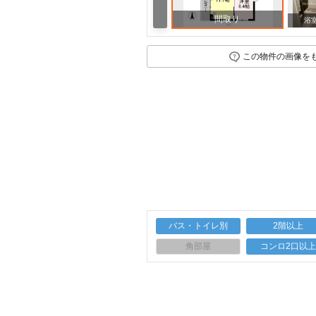
間取り
浴
この物件の画像を
バス・トイレ別
2階以上
角部屋
コンロ2口以