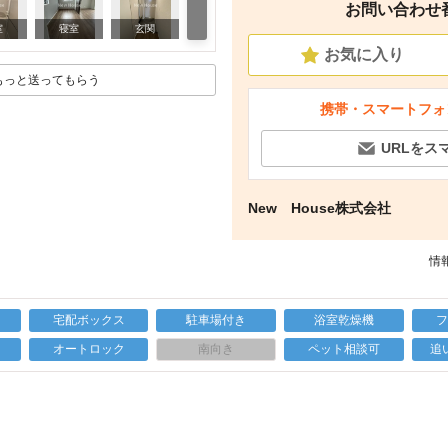
お問い合わせ番号
リビング/ダイニング
室
寝室
玄関
お気に入り
もっと送ってもらう
携帯・スマートフォ
URLをス
New House株式会社
情報
宅配ボックス
駐車場付き
浴室乾燥機
上
オートロック
南向き
ペット相談可
追