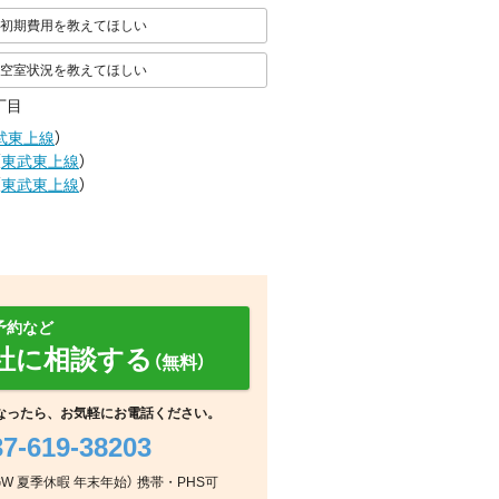
初期費用を教えてほしい
空室状況を教えてほしい
丁目
武東上線
）
（
東武東上線
）
（
東武東上線
）
予約など
社に相談する
（無料）
なったら、お気軽にお電話ください。
37-619-38203
リビング/ダイニング
室内
その他
：GW 夏季休暇 年末年始） 携帯・PHS可