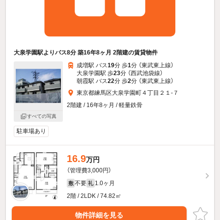
大泉学園駅よりバス8分 築16年8ヶ月 2階建の賃貸物件
成増駅 バス
19
分 歩
1
分 （東武東上線）
大泉学園駅 歩
23
分 （西武池袋線）
朝霞駅 バス
22
分 歩
2
分 （東武東上線）
東京都練馬区大泉学園町４丁目２１-７
2階建 / 16年8ヶ月 / 軽量鉄骨
すべての写真
駐車場あり
16.9
万円
（管理費3,000円）
不要
1.0ヶ月
敷
礼
2階 / 2LDK / 74.82㎡
物件詳細を見る