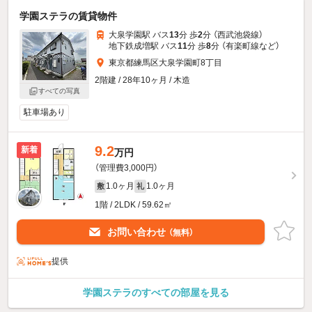
学園ステラの賃貸物件
大泉学園駅 バス
13
分 歩
2
分 （西武池袋線）
地下鉄成増駅 バス
11
分 歩
8
分 （有楽町線
など
）
東京都練馬区大泉学園町8丁目
2階建 / 28年10ヶ月 / 木造
すべての写真
駐車場あり
9.2
新着
万円
（管理費3,000円）
1.0ヶ月
1.0ヶ月
敷
礼
1階 / 2LDK / 59.62㎡
お問い合わせ
（無料）
提供
学園ステラのすべての部屋を見る