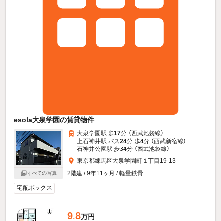
esola大泉学園の賃貸物件
大泉学園駅 歩
17
分 （西武池袋線）
上石神井駅 バス
24
分 歩
4
分 （西武新宿線）
石神井公園駅 歩
34
分 （西武池袋線）
東京都練馬区大泉学園町１丁目19-13
2階建 / 9年11ヶ月 / 軽量鉄骨
すべての写真
宅配ボックス
9.8
万円