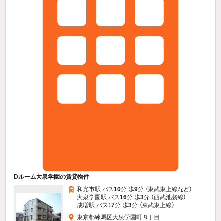
Dルーム大泉学園の賃貸物件
和光市駅 バス
10
分 歩
9
分 （東武東上線
など
）
大泉学園駅 バス
16
分 歩
3
分 （西武池袋線）
成増駅 バス
17
分 歩
3
分 （東武東上線）
東京都練馬区大泉学園町８丁目