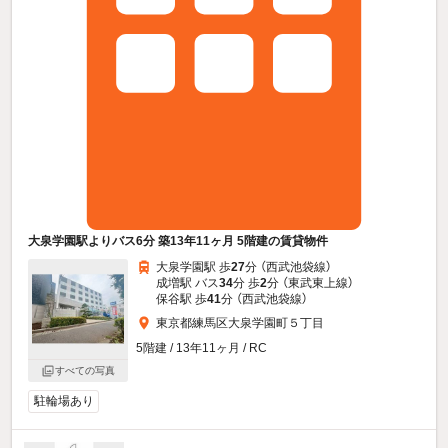
大泉学園駅よりバス6分 築13年11ヶ月 5階建の賃貸物件
大泉学園駅 歩
27
分 （西武池袋線）
成増駅 バス
34
分 歩
2
分 （東武東上線）
保谷駅 歩
41
分 （西武池袋線）
東京都練馬区大泉学園町５丁目
5階建 / 13年11ヶ月 / RC
すべての写真
駐輪場あり