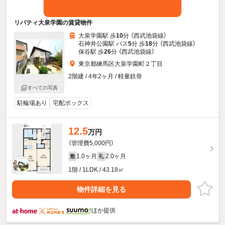
リバティ大泉学園の賃貸物件
大泉学園駅 歩
10
分 （西武池袋線）
石神井公園駅 バス
5
分 歩
18
分 （西武池袋線）
保谷駅 歩
26
分 （西武池袋線）
東京都練馬区大泉学園町２丁目
2階建 / 4年2ヶ月 / 軽量鉄骨
すべての写真
駐輪場あり
宅配ボックス
12.5
万円
（管理費5,000円）
1.0ヶ月
2.0ヶ月
敷
礼
1階 / 1LDK / 43.18㎡
物件詳細を見る
ほか提供