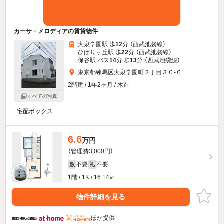
カーサ・メロディアの賃貸物件
大泉学園駅 歩
12
分 （西武池袋線）
ひばりヶ丘駅 歩
22
分 （西武池袋線）
保谷駅 バス
14
分 歩
13
分 （西武池袋線）
東京都練馬区大泉学園町２丁目３０-６
2階建 / 1年2ヶ月 / 木造
すべての写真
宅配ボックス
6.6
万円
（管理費3,000円）
不要
不要
敷
礼
1階 / 1K / 16.14㎡
物件詳細を見る
ほか提供