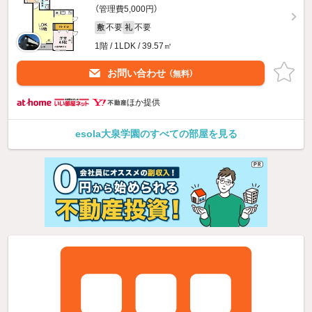
（管理費5,000円）
不要
不要
敷
礼
1階 / 1LDK / 39.57㎡
お問い合わせ
（無料）
ほか提供
esola大泉学園のすべての部屋を見る