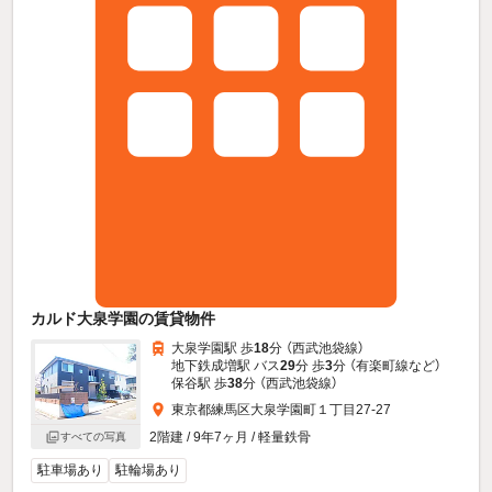
カルド大泉学園の賃貸物件
大泉学園駅 歩
18
分 （西武池袋線）
地下鉄成増駅 バス
29
分 歩
3
分 （有楽町線
など
）
保谷駅 歩
38
分 （西武池袋線）
東京都練馬区大泉学園町１丁目27-27
2階建 / 9年7ヶ月 / 軽量鉄骨
すべての写真
駐車場あり
駐輪場あり