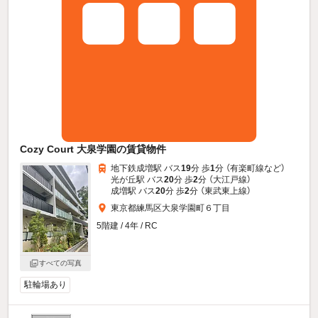
Cozy Court 大泉学園の賃貸物件
地下鉄成増駅 バス
19
分 歩
1
分 （有楽町線
など
）
光が丘駅 バス
20
分 歩
2
分 （大江戸線）
成増駅 バス
20
分 歩
2
分 （東武東上線）
東京都練馬区大泉学園町６丁目
5階建 / 4年 / RC
すべての写真
駐輪場あり