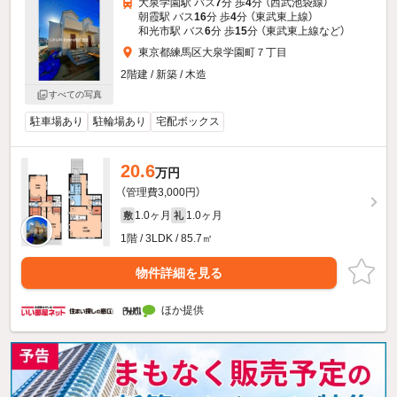
大泉学園駅 バス
7
分 歩
4
分 （西武池袋線）
朝霞駅 バス
16
分 歩
4
分 （東武東上線）
和光市駅 バス
6
分 歩
15
分 （東武東上線
など
）
東京都練馬区大泉学園町７丁目
2階建 / 新築 / 木造
すべての写真
駐車場あり
駐輪場あり
宅配ボックス
20.6
万円
（管理費3,000円）
1.0ヶ月
1.0ヶ月
敷
礼
1階 / 3LDK / 85.7㎡
物件詳細を見る
ほか提供