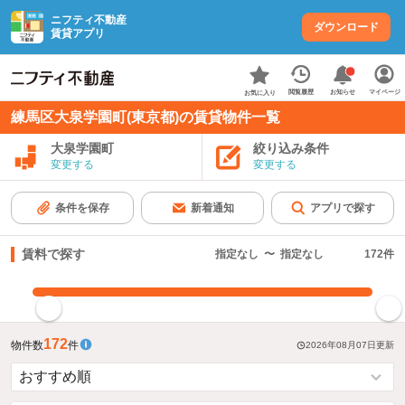
ニフティ不動産
ダウンロード
賃貸アプリ
お知らせ
閲覧履歴
マイページ
お気に入り
練馬区大泉学園町(東京都)の賃貸物件一覧
大泉学園町
絞り込み条件
変更する
変更する
条件を保存
新着通知
アプリで探す
賃料で探す
指定なし
〜
指定なし
172
件
指定した賃料で絞り込む
172
物件数
件
2026年08月07日
更新