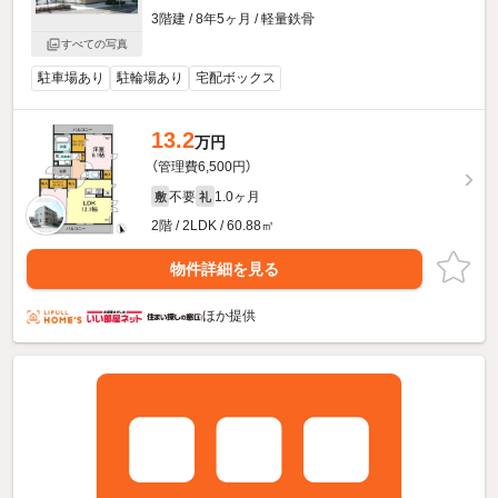
3階建 / 8年5ヶ月 / 軽量鉄骨
すべての写真
駐車場あり
駐輪場あり
宅配ボックス
13.2
万円
（管理費6,500円）
不要
1.0ヶ月
敷
礼
2階 / 2LDK / 60.88㎡
物件詳細を見る
ほか提供