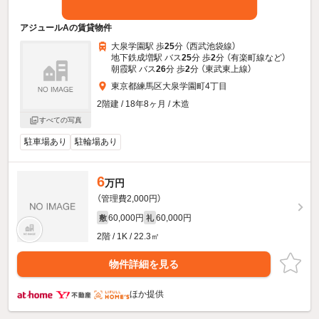
アジュールAの賃貸物件
大泉学園駅 歩
25
分 （西武池袋線）
地下鉄成増駅 バス
25
分 歩
2
分 （有楽町線
など
）
朝霞駅 バス
26
分 歩
2
分 （東武東上線）
東京都練馬区大泉学園町4丁目
2階建 / 18年8ヶ月 / 木造
すべての写真
駐車場あり
駐輪場あり
6
万円
（管理費2,000円）
60,000円
60,000円
敷
礼
2階 / 1K / 22.3㎡
物件詳細を見る
ほか提供