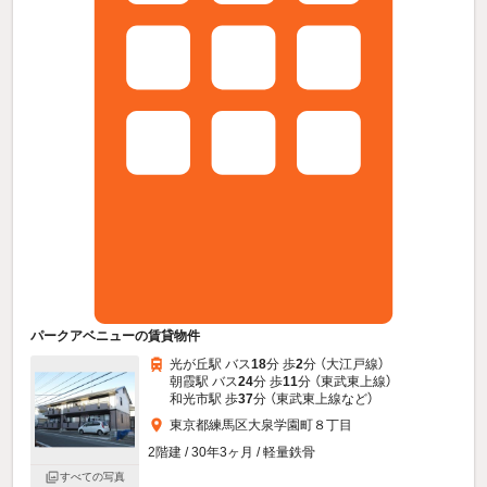
パークアベニューの賃貸物件
光が丘駅 バス
18
分 歩
2
分 （大江戸線）
朝霞駅 バス
24
分 歩
11
分 （東武東上線）
和光市駅 歩
37
分 （東武東上線
など
）
東京都練馬区大泉学園町８丁目
2階建 / 30年3ヶ月 / 軽量鉄骨
すべての写真