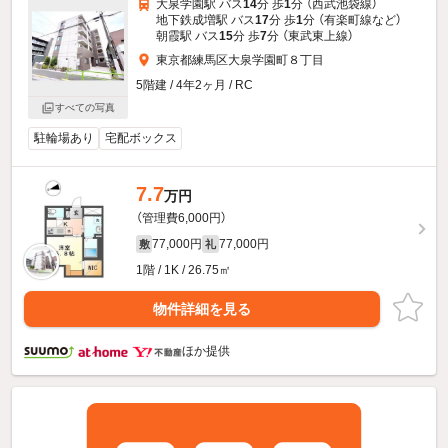
大泉学園駅 バス
14
分 歩
1
分 （西武池袋線）
地下鉄成増駅 バス
17
分 歩
1
分 （有楽町線
など
）
朝霞駅 バス
15
分 歩
7
分 （東武東上線）
東京都練馬区大泉学園町８丁目
5階建 / 4年2ヶ月 / RC
すべての写真
駐輪場あり
宅配ボックス
7.7
万円
（管理費6,000円）
77,000円
77,000円
敷
礼
1階 / 1K / 26.75㎡
物件詳細を見る
ほか提供