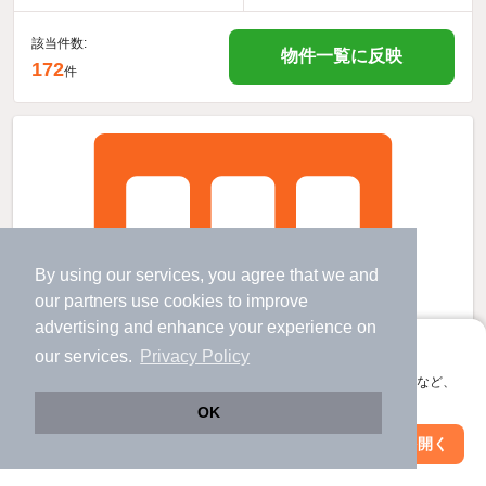
該当件数:
物件一覧に反映
172
件
By using our services, you agree that we and
our
partners
use cookies to improve
advertising and enhance your experience on
アプリに切り替えて、サクサクお部屋探し
our services.
Privacy Policy
会員登録なしですぐ使える。マップ検索やお気に入り保存など、
アプリ限定の便利な機能が使えます！
OK
Web版で続行
アプリを開く
市区町村を変更
絞り込み条件を変更