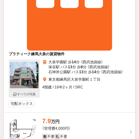
プラティーク練馬大泉の賃貸物件
大泉学園駅 歩
14
分 （西武池袋線）
保谷駅 バス
13
分 歩
8
分 （西武池袋線）
石神井公園駅 バス
13
分 歩
14
分 （西武池袋線）
東京都練馬区大泉学園町１丁目
4階建 / 16年2ヶ月 / SRC
すべての写真
宅配ボックス
7.9
万円
（管理費4,000円）
不要
不要
敷
礼