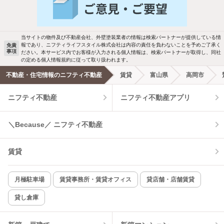
駐車場あり
ペット相談
当サイトの物件及び不動産会社、外壁塗装業者の情報は検索パートナーが提供している情
報であり、ニフティライフスタイル株式会社は内容の責任を負わないことを予めご了承く
免責
洗濯機置場あり
独立洗面台
事項
ださい。本サービス内でお客様が入力される個人情報は、検索パートナーが取得し、同社
の定める個人情報規約に従って取り扱われます。
エアコンあり
都市ガス
不動産・住宅情報のニフティ不動産
賃貸
富山県
高岡市
ニフティ不動産
ニフティ不動産アプリ
温水洗浄便座
オートロック
コンロ2口以上
追焚き機能
＼Because／ ニフティ不動産
TV付インターホン
角部屋
賃貸
新着のみ
インターネット無料
月極駐車場
賃貸事務所・賃貸オフィス
貸店舗・店舗賃貸
貸し倉庫
該当件数:
物件一覧に反映
2
件