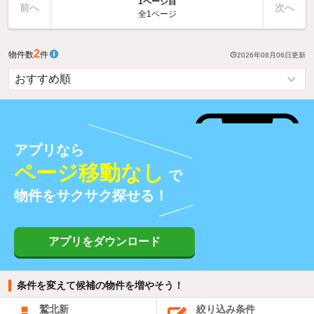
1ページ目
前へ
次へ
全1ページ
2
物件数
件
2026年08月06日
更新
アプリなら
ページ移動なし
で
物件をサクサク探せる！
アプリをダウンロード
条件を変えて候補の物件を増やそう！
鷲北新
絞り込み条件