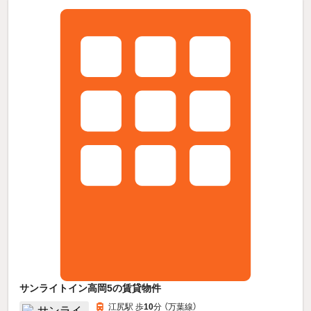
サンライトイン高岡5の賃貸物件
江尻駅 歩
10
分 （万葉線）