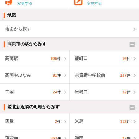
変更する
変更する
地図
地図から探す
高岡市の駅から探す
高岡駅
能町口
606
件
16
件
高岡やぶなみ
志貴野中学校前
91
件
137
件
二塚
米島口
24
件
32
件
鷲北新近隣の町域から探す
四屋
米島
2
件
112
件
蓮花寺
和田
363
件
27
件