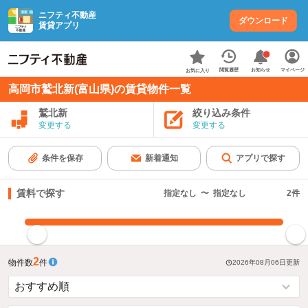
ニフティ不動産
ダウンロード
賃貸アプリ
お知らせ
閲覧履歴
マイページ
お気に入り
高岡市鷲北新(富山県)の賃貸物件一覧
鷲北新
絞り込み条件
変更する
変更する
条件を保存
新着通知
アプリで探す
賃料で探す
指定なし
〜
指定なし
2
件
指定した賃料で絞り込む
2
物件数
件
2026年08月06日
更新