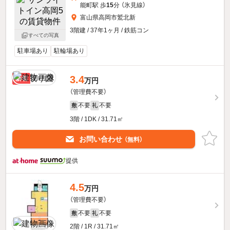
能町駅 歩
15
分 （氷見線）
富山県高岡市鷲北新
3階建 / 37年1ヶ月 / 鉄筋コン
すべての写真
駐車場あり
駐輪場あり
3.4
新着
万円
（管理費不要）
不要
不要
敷
礼
3階 / 1DK / 31.71㎡
お問い合わせ
（無料）
提供
4.5
万円
（管理費不要）
不要
不要
敷
礼
2階 / 1R / 31.71㎡