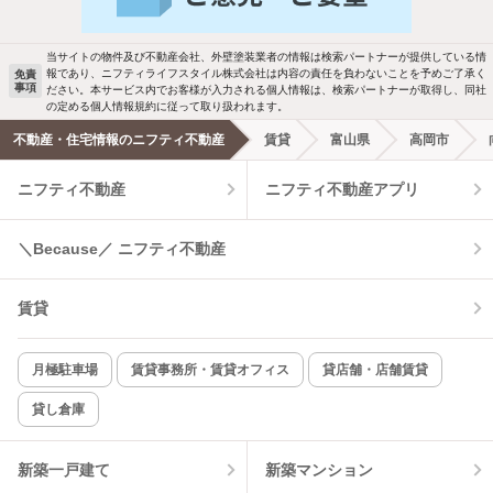
駐車場あり
ペット相談
当サイトの物件及び不動産会社、外壁塗装業者の情報は検索パートナーが提供している情
報であり、ニフティライフスタイル株式会社は内容の責任を負わないことを予めご了承く
免責
事項
ださい。本サービス内でお客様が入力される個人情報は、検索パートナーが取得し、同社
洗濯機置場あり
独立洗面台
の定める個人情報規約に従って取り扱われます。
不動産・住宅情報のニフティ不動産
賃貸
富山県
高岡市
エアコンあり
都市ガス
ニフティ不動産
ニフティ不動産アプリ
温水洗浄便座
オートロック
＼Because／ ニフティ不動産
コンロ2口以上
追焚き機能
賃貸
TV付インターホン
角部屋
新着のみ
インターネット無料
月極駐車場
賃貸事務所・賃貸オフィス
貸店舗・店舗賃貸
貸し倉庫
該当件数:
物件一覧に反映
6
件
新築一戸建て
新築マンション