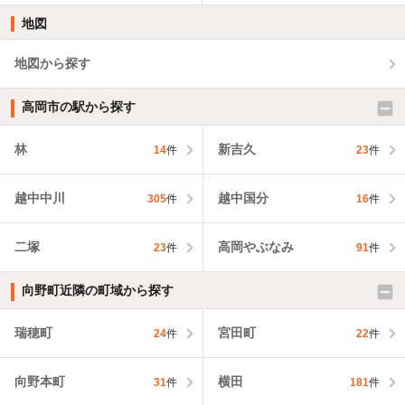
地図
地図から探す
高岡市の駅から探す
林
新吉久
14
件
23
件
越中中川
越中国分
305
件
16
件
二塚
高岡やぶなみ
23
件
91
件
向野町近隣の町域から探す
瑞穂町
宮田町
24
件
22
件
向野本町
横田
31
件
181
件