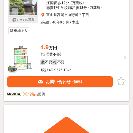
江尻駅 歩
12
分 （万葉線）
志貴野中学校前駅 歩
13
分 （万葉線）
富山県高岡市向野町７丁目
すべての写真
2階建 / 40年9ヶ月 / 木造
駐車場あり
4.9
万円
（管理費不要）
不要
不要
敷
礼
1階 / 4DK / 76.18㎡
お問い合わせ
（無料）
提供