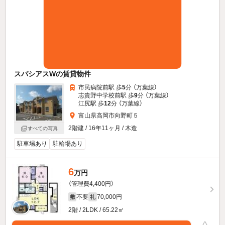
スパシアスWの賃貸物件
市民病院前駅 歩
5
分 （万葉線）
志貴野中学校前駅 歩
9
分 （万葉線）
江尻駅 歩
12
分 （万葉線）
富山県高岡市向野町５
2階建 / 16年11ヶ月 / 木造
すべての写真
駐車場あり
駐輪場あり
6
万円
（管理費4,400円）
不要
70,000円
敷
礼
2階 / 2LDK / 65.22㎡