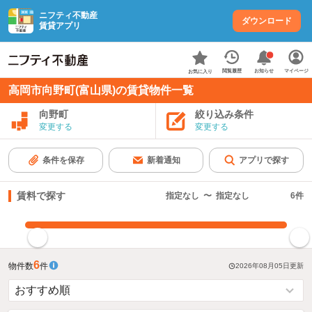
ニフティ不動産
ダウンロード
賃貸アプリ
お知らせ
閲覧履歴
マイページ
お気に入り
高岡市向野町(富山県)の賃貸物件一覧
向野町
絞り込み条件
変更する
変更する
条件を保存
新着通知
アプリで探す
賃料で探す
指定なし
〜
指定なし
6
件
指定した賃料で絞り込む
6
物件数
件
2026年08月05日
更新