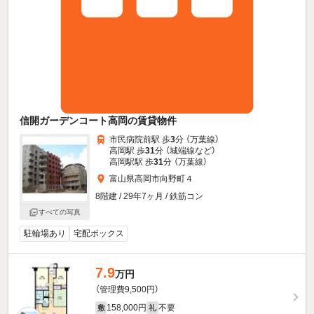
信開ガーデンコート高岡の賃貸物件
市民病院前駅 歩
3
分 （万葉線）
高岡駅 歩
31
分 （城端線
など
）
高岡駅駅 歩
31
分 （万葉線）
富山県高岡市向野町４
8階建 / 29年7ヶ月 / 鉄筋コン
すべての写真
駐輪場あり
宅配ボックス
7.9
万円
（管理費9,500円）
158,000円
不要
敷
礼