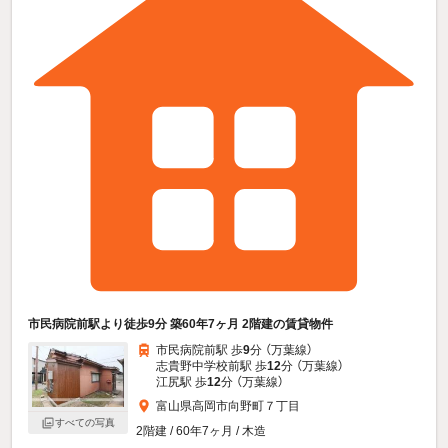
市民病院前駅より徒歩9分 築60年7ヶ月 2階建の賃貸物件
市民病院前駅 歩
9
分 （万葉線）
志貴野中学校前駅 歩
12
分 （万葉線）
江尻駅 歩
12
分 （万葉線）
富山県高岡市向野町７丁目
すべての写真
2階建 / 60年7ヶ月 / 木造