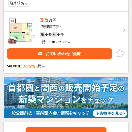
駐車場あり
3.5
万円
（管理費不要）
不要
不要
敷
礼
1階 / 2DK / 35.23㎡
お問い合わせ
（無料）
提供