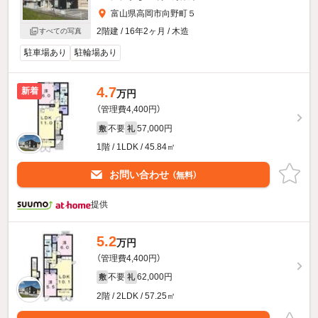
富山県高岡市向野町５
2階建 / 16年2ヶ月 / 木造
すべての写真
駐車場あり
駐輪場あり
4.7
新着
万円
（管理費4,400円）
不要
57,000円
敷
礼
1階 / 1LDK / 45.84㎡
お問い合わせ
（無料）
提供
5.2
万円
（管理費4,400円）
不要
62,000円
敷
礼
2階 / 2LDK / 57.25㎡