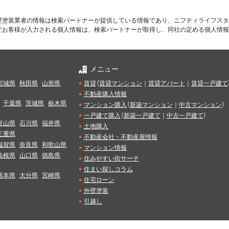
壁塗装業者の情報は検索パートナーが提供している情報であり、ニフティライフスタ
でお客様が入力される個人情報は、検索パートナーが取得し、同社の定める個人情報
メニュー
宮城県
秋田県
山形県
賃貸
（
賃貸マンション
｜
賃貸アパート
｜
賃貸一戸建て
不動産購入情報
千葉県
茨城県
栃木県
マンション購入
（
新築マンション
｜
中古マンション
）
一戸建て購入
（
新築一戸建て
｜
中古一戸建て
）
富山県
石川県
福井県
土地購入
三重県
不動産会社・不動産屋情報
滋賀県
奈良県
和歌山県
マンション情報
島根県
山口県
徳島県
住みやすい街サーチ
住まい探しコラム
熊本県
大分県
宮崎県
住宅ローン
外壁塗装
引越し