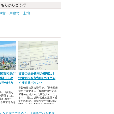
こちらからどうぞ
中古一戸建て
土地
版】家賃相場が
賃貸の退去費用の相場は？
や駅ランキ
注意すべき「特約」とは？安
の見分け方
く抑えるポイント
賃貸物件の退去費用で、「原状回復
費用が高すぎる」「費用負担の交渉
今、『便利な
で揉めた」といった声をよく耳にし
を夢見る人に
ます。 特に、経年劣化と故意・過
高い家賃で
失の区別や、適切な費用負担の設
なら東京はあき
定は、なかなか難しい問題です。
なんて落ち込
東京はたしかに
があります
くなる前にできること｜確認すべき助成