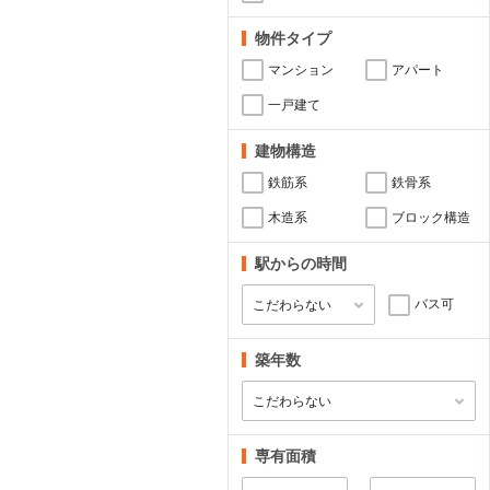
物件タイプ
マンション
アパート
一戸建て
建物構造
鉄筋系
鉄骨系
木造系
ブロック構造
駅からの時間
バス可
築年数
専有面積