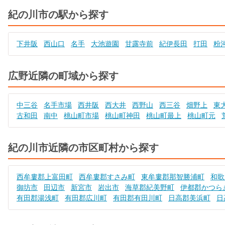
紀の川市の駅から探す
下井阪
西山口
名手
大池遊園
甘露寺前
紀伊長田
打田
粉
広野近隣の町域から探す
中三谷
名手市場
西井阪
西大井
西野山
西三谷
畑野上
東
古和田
南中
桃山町市場
桃山町神田
桃山町最上
桃山町元
紀の川市近隣の市区町村から探す
西牟婁郡上富田町
西牟婁郡すさみ町
東牟婁郡那智勝浦町
和歌
御坊市
田辺市
新宮市
岩出市
海草郡紀美野町
伊都郡かつら
有田郡湯浅町
有田郡広川町
有田郡有田川町
日高郡美浜町
日