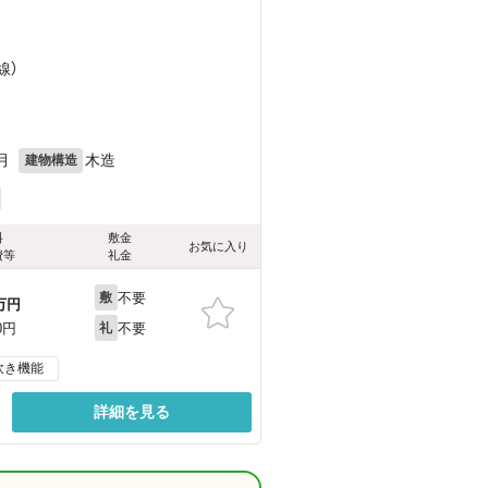
線）
月
木造
建物構造
料
敷金
お気に入り
費等
礼金
不要
敷
万円
不要
0円
礼
炊き機能
詳細を見る