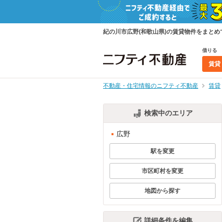
紀の川市広野(和歌山県)の賃貸物件をまと
借りる
賃貸
不動産・住宅情報のニフティ不動産
賃貸
検索中のエリア
広野
駅を変更
市区町村を変更
地図から探す
詳細条件を編集