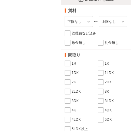
賃料
〜
管理費など込み
敷金無し
礼金無し
間取り
1R
1K
1DK
1LDK
2K
2DK
2LDK
3K
3DK
3LDK
4K
4DK
4LDK
5DK
5LDK以上