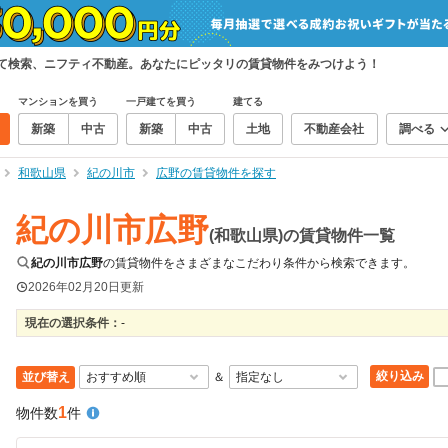
めて検索、ニフティ不動産。あなたにピッタリの賃貸物件をみつけよう！
マンションを買う
一戸建てを買う
建てる
新築
中古
新築
中古
土地
不動産会社
調べる
和歌山県
紀の川市
広野の賃貸物件を探す
紀の川市広野
(和歌山県)の賃貸物件一覧
紀の川市広野
の賃貸物件をさまざまなこだわり条件から検索できます。
2026年02月20日
更新
現在の選択条件：
-
絞り込み
並び替え
＆
1
物件数
件