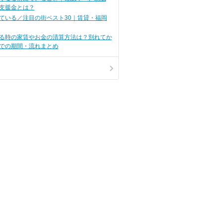
せば、安い家
支援金とは？
けられるんで
ている／注目の街ベスト30｜賃貸・福岡
る時の家賃やお金の清算方法は？別れてか
での期間・流れまとめ