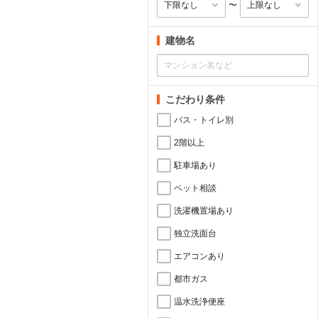
〜
建物名
こだわり条件
バス・トイレ別
2階以上
駐車場あり
ペット相談
洗濯機置場あり
独立洗面台
エアコンあり
都市ガス
温水洗浄便座