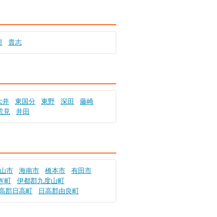
河
貴志
大井
東国分
東野
深田
藤崎
荒見
井田
山市
海南市
橋本市
有田市
ぎ町
伊都郡九度山町
高郡日高町
日高郡由良町