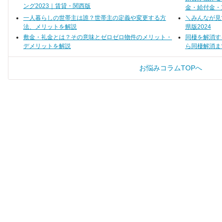
・家賃、時期、設備の条件交渉
が、コツを掴んで探
ング2023｜賃貸・関西版
金・給付金・
賃で賃貸物件を見つ
す。
一人暮らしの世帯主は誰？世帯主の定義や変更する方
＼みんなが見
法、メリットを解説
県版2024
敷金・礼金とは？その意味とゼロゼロ物件のメリット・
同棲を解消す
デメリットを解説
ら同棲解消ま
お悩みコラムTOPへ