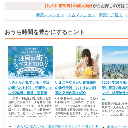
【紀の川市広野】の購入物件
からお探しの方は
新築マンション
中古マンション
新築一戸建て
おうち時間を豊かにするヒント
＼みんなが見ている／注目
いまこそやりたい賃貸物件
【2024年10月
の街ベスト100！年間ランキ
の条件交渉！おすすめの時
安い東京の地域
ング2025｜賃貸・関東版
期と交渉内容を紹介
ング～格安物件
～
「ニフティ不動産」では理想のお部
いい賃貸物件に住みたい！でもい
屋探しに役立つデータを独自に集
い部屋は高いと諦めていません
物価高が叫ばれる昨
計・調査しています。 今回は拡大
か？。 そんなあなたに朗報です、
東京で一人暮らし』
版として、関東エリアで賃貸物件
賃貸物件は家賃や条件がお得にな
立ちはだかるのが、
を探しているユーザーからの昨年
る時期があるんです。 少しでもい
す。 こんなに高い
1年間の検索・閲覧数が最も高か
い条件で入居するための交渉テク
らめようかな・・・
った、注目の街ランキングベスト
ニックをご紹介いたします。 ・7
んでいるあなた！ 
100を発表します！
月～8月と11月は条件がゆるむ！
＼みんなが見ている／注目の街ベスト100！年間ランキ
家賃が高いイメージ
家賃が払えな