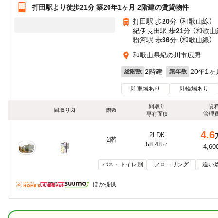
打田駅より徒歩21分 築20年1ヶ月 2階建の賃貸物件
打田駅 歩
20
分 （和歌山線）
紀伊長田駅 歩
21
分 （和歌山
粉河駅 歩
36
分 （和歌山線）
和歌山県紀の川市広野
2階建
20年1ヶ
総階数
築年数
駐車場あり
駐輪場あり
間取り
賃
間取り図
階数
専有面積
管理
4.6
2LDK
2階
58.48㎡
4,60
バス・トイレ別
フローリング
追い
ほか提供