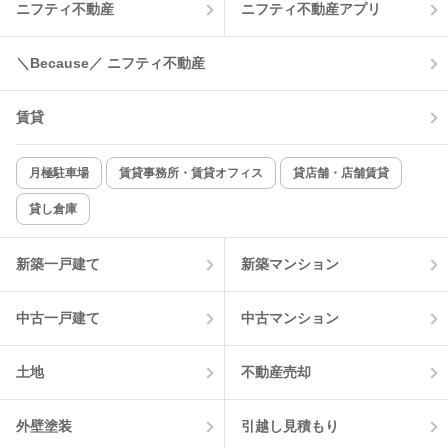
ニフティ不動産
ニフティ不動産アプリ
温水洗浄便座
オートロック
＼Because／ ニフティ不動産
コンロ2口以上
追焚き機能
賃貸
TV付インターホン
角部屋
新着のみ
インターネット無料
月極駐車場
賃貸事務所・賃貸オフィス
貸店舗・店舗賃貸
貸し倉庫
該当件数:
物件一覧に反映
6
件
新築一戸建て
新築マンション
中古一戸建て
中古マンション
土地
不動産売却
外壁塗装
引越し見積もり