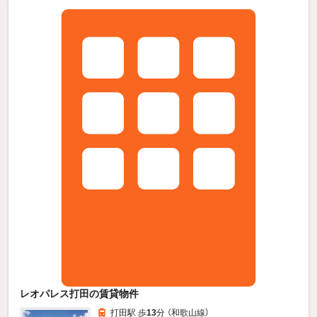
レオパレス打田の賃貸物件
打田駅 歩
13
分 （和歌山線）