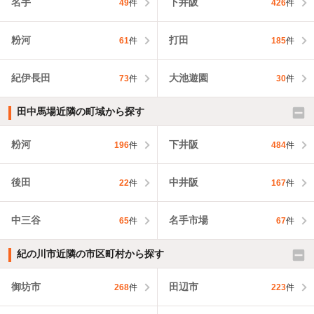
名手
下井阪
49
件
426
件
粉河
打田
61
件
185
件
紀伊長田
大池遊園
73
件
30
件
田中馬場近隣の町域から探す
粉河
下井阪
196
件
484
件
後田
中井阪
22
件
167
件
中三谷
名手市場
65
件
67
件
紀の川市近隣の市区町村から探す
御坊市
田辺市
268
件
223
件