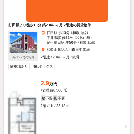
打田駅より徒歩13分 築23年3ヶ月 2階建の賃貸物件
打田駅 歩
13
分 （和歌山線）
下井阪駅 歩
22
分 （和歌山線）
紀伊長田駅 歩
50
分 （和歌山線）
和歌山県紀の川市田中馬場
2階建 / 23年3ヶ月 / 鉄骨
すべての写真
駐車場あり
宅配ボックス
2.9
万円
（管理費6,500円）
不要
不要
敷
礼
1階 / 1K / 23.18㎡