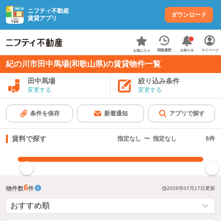
ニフティ不動産
ダウンロード
賃貸アプリ
お知らせ
閲覧履歴
マイページ
お気に入り
紀の川市田中馬場(和歌山県)の賃貸物件一覧
田中馬場
絞り込み条件
変更する
変更する
条件を保存
新着通知
アプリで探す
賃料で探す
指定なし
〜
指定なし
6
件
指定した賃料で絞り込む
6
物件数
件
2026年07月17日
更新