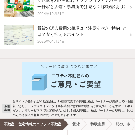
立ち退き料の相場は？マンション・アパート・
一軒家と店舗・事務所では違う？【体験談あり】
2024年10月21日
賃貸の退去費用の相場は？注意すべき「特約」と
は？安く抑えるポイント
2025年04月14日
他の人はこんな条件で絞り込んでいます！
人気のこだわり条件
新着物件メール通知
バス・トイレ別
2階以上
検索中の条件の新着物件情報をいち早く
駐車場あり
ペット相談
お知らせします
当サイトの物件及び不動産会社、外壁塗装業者の情報は検索パートナーが提供している情
報であり、ニフティライフスタイル株式会社は内容の責任を負わないことを予めご了承く
免責
事項
ださい。本サービス内でお客様が入力される個人情報は、検索パートナーが取得し、同社
洗濯機置場あり
独立洗面台
新着メール通知を受け取る
の定める個人情報規約に従って取り扱われます。
不動産・住宅情報のニフティ不動産
賃貸
和歌山県
紀の川市
エアコンあり
都市ガス