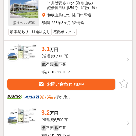
下井阪駅 歩
20
分 （和歌山線）
紀伊長田駅 歩
50
分 （和歌山線）
和歌山県紀の川市田中馬場
2階建 / 23年3ヶ月 / 鉄骨造
すべての写真
駐車場あり
駐輪場あり
宅配ボックス
3.1
万円
（管理費6,500円）
不要
不要
敷
礼
2階 / 1K / 23.18㎡
お問い合わせ
（無料）
ほか提供
3.2
万円
（管理費6,500円）
不要
不要
敷
礼
2階 / 1K / 23.18㎡