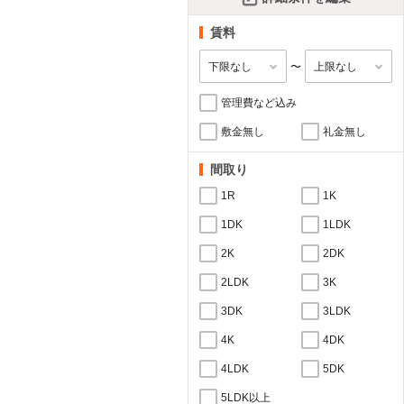
賃料
〜
管理費など込み
敷金無し
礼金無し
間取り
1R
1K
1DK
1LDK
2K
2DK
2LDK
3K
3DK
3LDK
4K
4DK
4LDK
5DK
5LDK以上