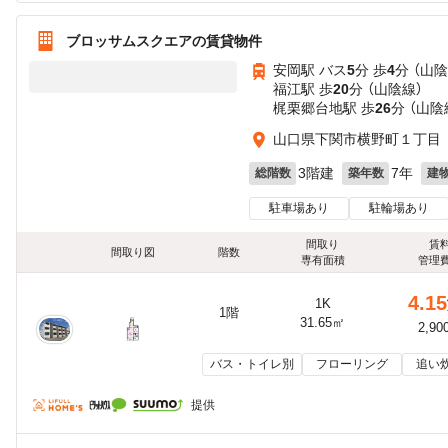
ブロッサムスクエアの賃貸物件
安岡駅 バス
5
分 歩
4
分 （山陰
福江駅 歩
20
分 （山陰線）
梶栗郷台地駅 歩
26
分 （山陰
山口県下関市横野町１丁目
3階建
7年
総階数
築年数
建
駐車場あり
駐輪場あり
間取り
賃
間取り図
階数
専有面積
管理
4.15
1K
1階
31.65㎡
2,90
バス・トイレ別
フローリング
追い
提供