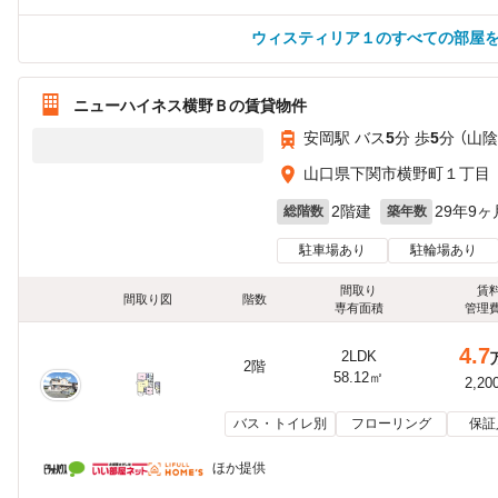
ウィスティリア１のすべての部屋
ニューハイネス横野Ｂの賃貸物件
安岡駅 バス
5
分 歩
5
分 （山陰
山口県下関市横野町１丁目
2階建
29年9ヶ
総階数
築年数
駐車場あり
駐輪場あり
間取り
賃
間取り図
階数
専有面積
管理
4.7
2LDK
2階
58.12㎡
2,20
バス・トイレ別
フローリング
保証
ほか提供