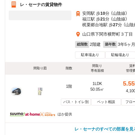
レ・セーナの賃貸物件
安岡駅 歩
10
分 （山陰線）
福江駅 歩
21
分 （山陰線）
梶栗郷台地駅 歩
27
分 （山陰
山口県下関市横野町３丁目
2階建
3年5ヶ
総階数
築年数
駐車場あり
駐輪場あり
間取り
賃
間取り図
階数
専有面積
管理
5.55
1LDK
1階
50.05㎡
4,10
バス・トイレ別
ペット相談
フロ
ほか提供
レ・セーナのすべての部屋を見