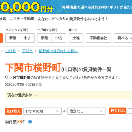
て検索、ニフティ不動産。あなたにピッタリの賃貸物件をみつけよう！
マンションを買う
一戸建てを買う
建てる
新築
中古
新築
中古
土地
不動産会社
調べる
山口県
下関市
横野町の賃貸物件を探す
下関市横野町
(山口県)の賃貸物件一覧
下関市横野町
の賃貸物件をさまざまなこだわり条件から検索できます。
2026年08月07日
更新
現在の選択条件：
-
絞り込み
並び替え
＆
24
物件数
件