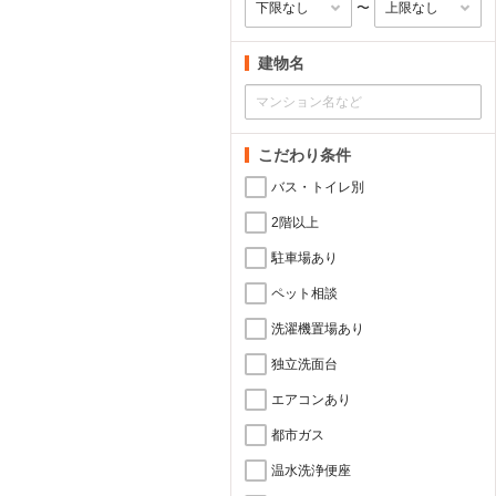
〜
建物名
こだわり条件
バス・トイレ別
2階以上
駐車場あり
ペット相談
洗濯機置場あり
独立洗面台
エアコンあり
都市ガス
温水洗浄便座