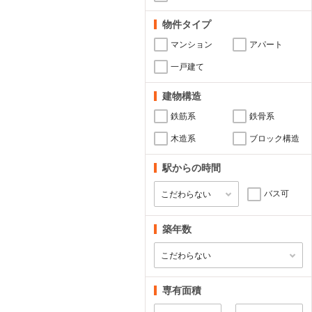
物件タイプ
マンション
アパート
一戸建て
建物構造
鉄筋系
鉄骨系
木造系
ブロック構造
駅からの時間
バス可
築年数
専有面積