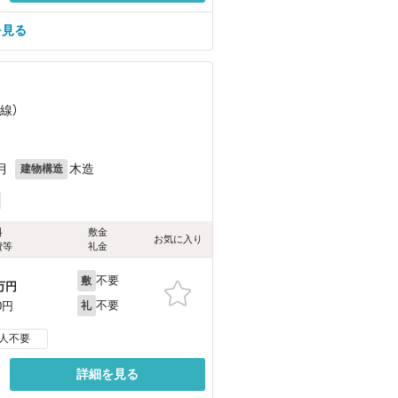
を見る
線）
月
木造
建物構造
料
敷金
お気に入り
費等
礼金
不要
敷
万円
不要
0円
礼
人不要
詳細を見る