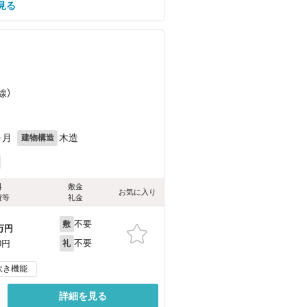
見る
線）
ヶ月
木造
建物構造
料
敷金
お気に入り
費等
礼金
不要
敷
万円
不要
0円
礼
炊き機能
詳細を見る