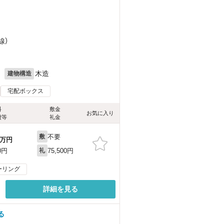
線）
月
木造
建物構造
宅配ボックス
料
敷金
お気に入り
費等
礼金
不要
敷
万円
75,500円
0円
礼
ーリング
詳細を見る
る