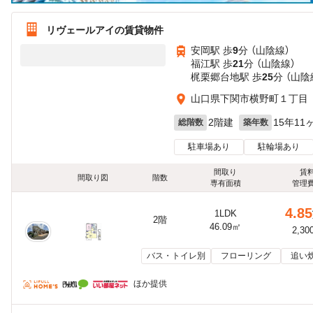
リヴェールアイの賃貸物件
安岡駅 歩
9
分 （山陰線）
福江駅 歩
21
分 （山陰線）
梶栗郷台地駅 歩
25
分 （山陰
山口県下関市横野町１丁目
2階建
15年11
総階数
築年数
駐車場あり
駐輪場あり
間取り
賃
間取り図
階数
専有面積
管理
4.85
1LDK
2階
46.09㎡
2,30
バス・トイレ別
フローリング
追い
ほか提供