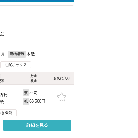
線）
ヶ月
木造
建物構造
宅配ボックス
料
敷金
お気に入り
費等
礼金
不要
敷
万円
68,500円
0円
礼
炊き機能
詳細を見る