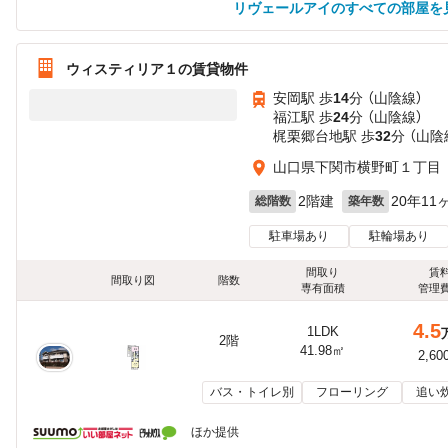
リヴェールアイのすべての部屋を
ウィスティリア１の賃貸物件
安岡駅 歩
14
分 （山陰線）
福江駅 歩
24
分 （山陰線）
梶栗郷台地駅 歩
32
分 （山陰
山口県下関市横野町１丁目
2階建
20年11
総階数
築年数
駐車場あり
駐輪場あり
間取り
賃
間取り図
階数
専有面積
管理
4.5
1LDK
2階
41.98㎡
2,60
バス・トイレ別
フローリング
追い
ほか提供