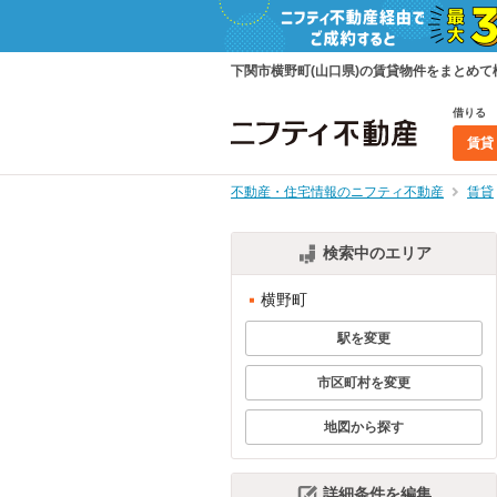
下関市横野町(山口県)の賃貸物件をまとめ
借りる
賃貸
不動産・住宅情報のニフティ不動産
賃貸
検索中のエリア
横野町
駅を変更
市区町村を変更
地図から探す
詳細条件を編集