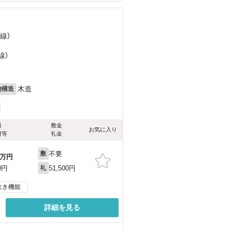
線）
線）
木造
物構造
料
敷金
お気に入り
費等
礼金
不要
敷
万円
51,500円
0円
礼
炊き機能
詳細を見る