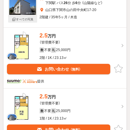
下関駅 バス
26
分 歩
6
分 （山陽線
など
）
山口県下関市山の田中央町17-20
2階建 / 35年5ヶ月 / 木造
すべての写真
2.5
万円
（管理費不要）
不要
25,000円
敷
礼
2階 / 1K / 23.13㎡
お問い合わせ
（無料）
提供
2.5
万円
（管理費不要）
不要
25,000円
敷
礼
1階 / 1K / 23.13㎡
お問い合わせ