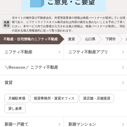
ご希望の条件の物件が見つかり次第、メ
駐車場あり
ペット相談
ールでお知らせします
当サイトの物件及び不動産会社、外壁塗装業者の情報は検索パートナーが提供している情
報であり、ニフティライフスタイル株式会社は内容の責任を負わないことを予めご了承く
免責
事項
ださい。本サービス内でお客様が入力される個人情報は、検索パートナーが取得し、同社
洗濯機置場あり
独立洗面台
新着メール通知を受け取る
の定める個人情報規約に従って取り扱われます。
不動産・住宅情報のニフティ不動産
賃貸
山口県
下関市
エアコンあり
都市ガス
ニフティ不動産
ニフティ不動産アプリ
温水洗浄便座
オートロック
＼Because／ ニフティ不動産
コンロ2口以上
追焚き機能
賃貸
TV付インターホン
角部屋
新着のみ
インターネット無料
月極駐車場
賃貸事務所・賃貸オフィス
貸店舗・店舗賃貸
貸し倉庫
該当件数:
物件一覧に反映
5
件
新築一戸建て
新築マンション