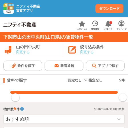
ニフティ不動産
ダウンロード
賃貸アプリ
お知らせ
閲覧履歴
マイページ
お気に入り
下関市山の田中央町(山口県)の賃貸物件一覧
山の田中央町
絞り込み条件
変更する
変更する
条件を保存
新着通知
アプリで探す
賃料で探す
指定なし
〜
指定なし
5
件
指定した賃料で絞り込む
5
物件数
件
2026年07月13日
更新