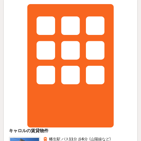
キャロルの賃貸物件
幡生駅 バス
11
分 歩
6
分 （山陽線
など
）