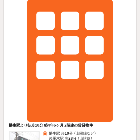
幡生駅より徒歩10分 築4年6ヶ月 2階建の賃貸物件
幡生駅 歩
10
分 （山陽線
など
）
綾羅木駅 歩
28
分 （山陰線）