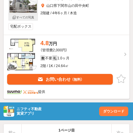
山口県下関市山の田中央町
2階建 / 4年6ヶ月 / 木造
すべての写真
宅配ボックス
4.8
万円
（管理費2,000円）
不要
1.0ヶ月
敷
礼
2階 / 1K / 24.64㎡
お問い合わせ
（無料）
提供
ニフティ不動産
ダウンロード
賃貸アプリ
1ページ目
前へ
次へ