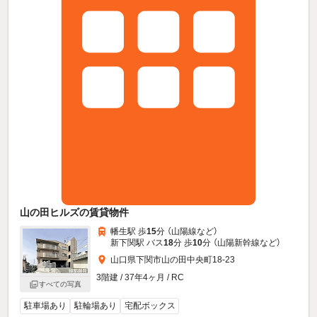
山の田ヒルズの賃貸物件
幡生駅 歩
15
分 （山陽線
など
）
新下関駅 バス
18
分 歩
10
分 （山陽新幹線
など
）
山口県下関市山の田中央町18-23
3階建 / 37年4ヶ月 / RC
すべての写真
駐車場あり
駐輪場あり
宅配ボックス