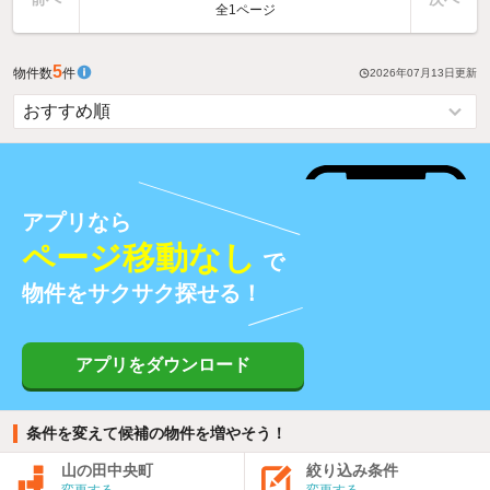
全1ページ
5
物件数
件
2026年07月13日
更新
アプリなら
ページ移動なし
で
物件をサクサク探せる！
アプリをダウンロード
条件を変えて候補の物件を増やそう！
山の田中央町
絞り込み条件
変更する
変更する