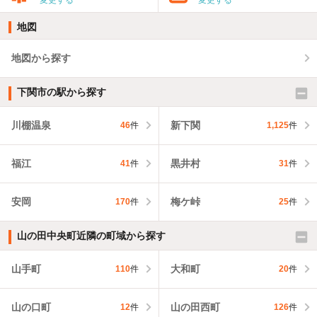
地図
地図から探す
下関市の駅から探す
川棚温泉
新下関
46
件
1,125
件
福江
黒井村
41
件
31
件
安岡
梅ケ峠
170
件
25
件
山の田中央町近隣の町域から探す
山手町
大和町
110
件
20
件
山の口町
山の田西町
12
件
126
件