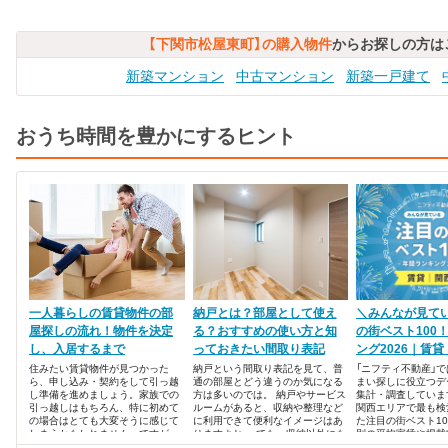
【下関市松屋東町】の購入物件
からお探しの方は
新築マンション
中古マンション
新築一戸建て
おうち時間を豊かにするヒント
一人暮らしの賃貸物件の部
納戸とは？部屋として使え
＼みんなが見て
屋探しの流れ！物件を決定
る？おすすめの使い方と知
の街ベスト100
し、入居するまで
っておきたい間取り表記
ング2026｜賃
住みたい賃貸物件が見つかった
納戸という間取り表記を見て、普
「ニフティ不動産」
ら、申し込み・契約をして引っ越
通の部屋とどう違うのか気になる
まい探しに役立つデ
し準備を進めましょう。家族での
方は多いのでは。 納戸やサービス
集計・調査していま
引っ越しはもちろん、特に初めて
ルームがあると、収納や整理など
関西エリアで最も検
の場合はとても大変そうに感じて
に利用できて便利なイメージはあ
た注目の街ベスト1
しまうかもしれません。ですが、
りますよね。 でも、収納以外にも
別の平均家賃や掲載
しっかりとサポートしてくれる引
納戸を活用できる方法を知りたく
ともに発表します！