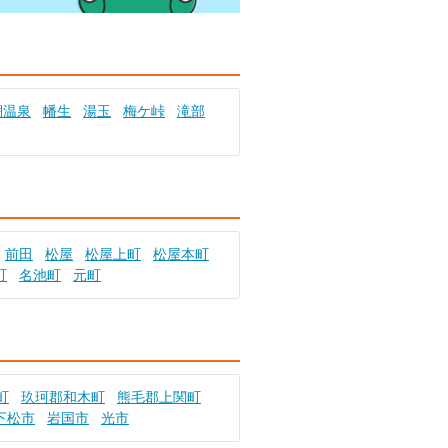
棚温泉
幡生
湯玉
梅ケ峠
滝部
前田
松屋
松屋上町
松屋本町
町
名池町
元町
町
玖珂郡和木町
熊毛郡上関町
下松市
岩国市
光市