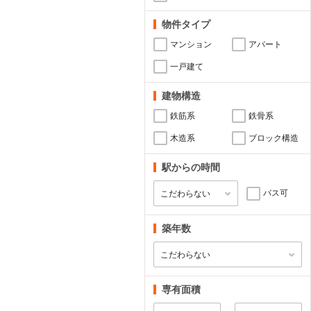
物件タイプ
マンション
アパート
一戸建て
建物構造
鉄筋系
鉄骨系
木造系
ブロック構造
駅からの時間
バス可
築年数
専有面積