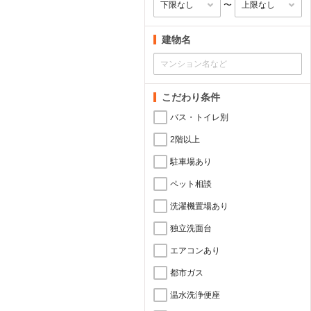
〜
建物名
こだわり条件
バス・トイレ別
2階以上
駐車場あり
ペット相談
洗濯機置場あり
独立洗面台
エアコンあり
都市ガス
温水洗浄便座