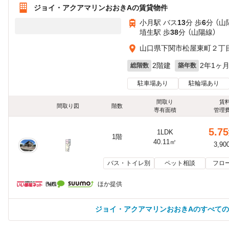
ジョイ・アクアマリンおおきAの賃貸物件
小月駅 バス
13
分 歩
6
分 （山
埴生駅 歩
38
分 （山陽線）
山口県下関市松屋東町２丁
2階建
2年1ヶ
総階数
築年数
駐車場あり
駐輪場あり
間取り
賃
間取り図
階数
専有面積
管理
5.75
1LDK
1階
40.11㎡
3,90
バス・トイレ別
ペット相談
フロ
ほか提供
ジョイ・アクアマリンおおきAのすべて