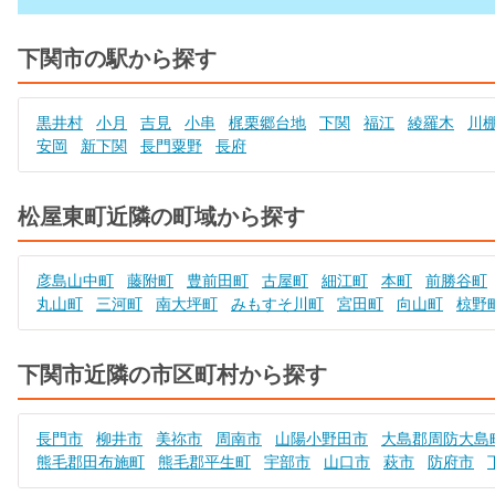
下関市の駅から探す
黒井村
小月
吉見
小串
梶栗郷台地
下関
福江
綾羅木
川
安岡
新下関
長門粟野
長府
松屋東町近隣の町域から探す
彦島山中町
藤附町
豊前田町
古屋町
細江町
本町
前勝谷町
丸山町
三河町
南大坪町
みもすそ川町
宮田町
向山町
椋野
下関市近隣の市区町村から探す
長門市
柳井市
美祢市
周南市
山陽小野田市
大島郡周防大島
熊毛郡田布施町
熊毛郡平生町
宇部市
山口市
萩市
防府市