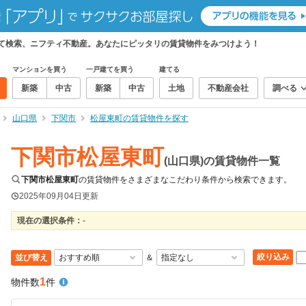
めて検索、ニフティ不動産。あなたにピッタリの賃貸物件をみつけよう！
マンションを買う
一戸建てを買う
建てる
新築
中古
新築
中古
土地
不動産会社
調べる
山口県
下関市
松屋東町の賃貸物件を探す
下関市松屋東町
(山口県)の賃貸物件一覧
下関市松屋東町
の賃貸物件をさまざまなこだわり条件から検索できます。
2025年09月04日
更新
現在の選択条件：
-
絞り込み
並び替え
＆
1
物件数
件