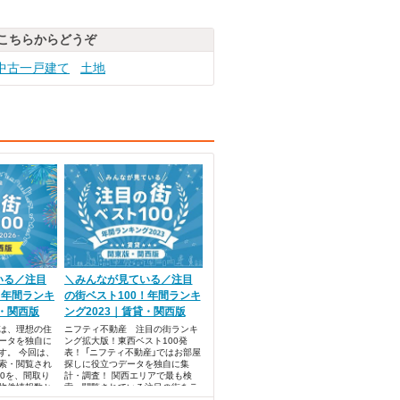
こちらからどうぞ
中古一戸建て
土地
いる／注目
＼みんなが見ている／注目
！年間ランキ
の街ベスト100！年間ランキ
貸・関西版
ング2023｜賃貸・関西版
では、理想の住
ニフティ不動産 注目の街ランキ
ータを独自に
ング拡大版！東西ベスト100発
す。 今回は、
表！ 「ニフティ不動産」ではお部屋
索・閲覧され
探しに役立つデータを独自に集
00を、間取り
計・調査！ 関西エリアで最も検
物件情報数と
索・閲覧されている注目の街をラ
ンキング形式でまとめました。