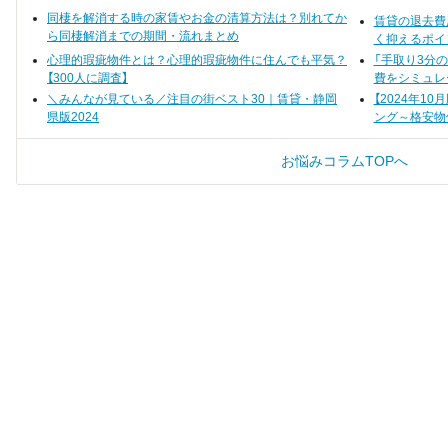
っ越し業者を選べば、思っている
ありませんか？ 納戸を活用したい
同棲を解消する時の家賃やお金の清算方法は？別れてか
賃貸の退去費
よりも気軽にできるかもしれませ
方は、ぜひこの記事をチェックし
ら同棲解消までの期間・流れまとめ
んよ。
てみてくださいね。
く抑えるポイ
心理的瑕疵物件とは？心理的瑕疵物件に住んでも平気？
「手取り3分
【300人に調査】
費をシミュレ
＼みんなが見ている／注目の街ベスト30｜賃貸・静岡
【2024年1
県版2024
ング～格安物
お悩みコラムTOPへ