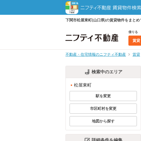
下関市松屋東町(山口県)の賃貸物件をまと
借りる
賃貸
不動産・住宅情報のニフティ不動産
賃貸
検索中のエリア
松屋東町
駅を変更
市区町村を変更
地図から探す
詳細条件を編集