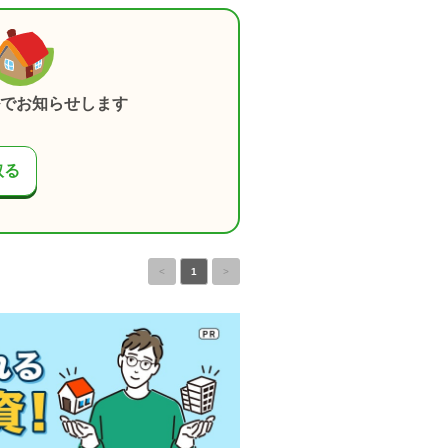
でお知らせします
取る
<
1
>