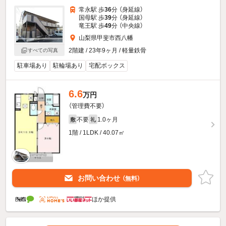
常永駅 歩
36
分 （身延線）
国母駅 歩
39
分 （身延線）
竜王駅 歩
49
分 （中央線）
山梨県甲斐市西八幡
2階建 / 23年9ヶ月 / 軽量鉄骨
すべての写真
駐車場あり
駐輪場あり
宅配ボックス
6.6
万円
（管理費不要）
不要
1.0ヶ月
敷
礼
1階 / 1LDK / 40.07㎡
お問い合わせ
（無料）
ほか提供