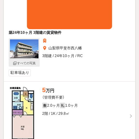
築24年10ヶ月 3階建の賃貸物件
山梨県甲斐市西八幡
3階建 / 24年10ヶ月 / RC
すべての写真
駐車場あり
5
万円
（管理費不要）
2.0ヶ月
1.0ヶ月
敷
礼
2階 / 1K / 29.8㎡