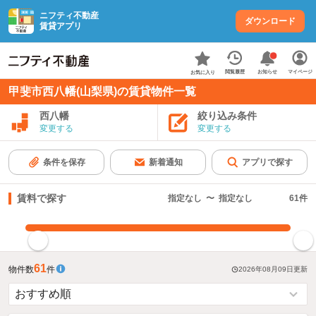
ニフティ不動産
ダウンロード
賃貸アプリ
お知らせ
閲覧履歴
マイページ
お気に入り
甲斐市西八幡(山梨県)の賃貸物件一覧
西八幡
絞り込み条件
変更する
変更する
条件を保存
新着通知
アプリで探す
賃料で探す
指定なし
〜
指定なし
61
件
指定した賃料で絞り込む
61
物件数
件
2026年08月09日
更新