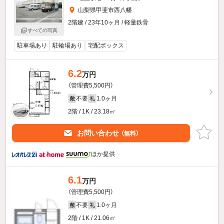
山梨県甲斐市西八幡
2階建 / 23年10ヶ月 / 軽量鉄骨
すべての写真
駐車場あり
駐輪場あり
宅配ボックス
6.2
万円
（管理費5,500円）
不要
1.0ヶ月
敷
礼
2階 / 1K / 23.18㎡
お問い合わせ
（無料）
ほか提供
6.1
万円
（管理費5,500円）
不要
1.0ヶ月
敷
礼
2階 / 1K / 21.06㎡