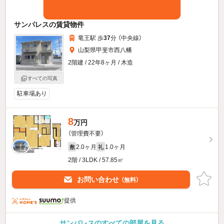
サンパレスの賃貸物件
竜王駅 歩
37
分 （中央線）
山梨県甲斐市西八幡
2階建 / 22年8ヶ月 / 木造
すべての写真
駐車場あり
8
万円
（管理費不要）
2.0ヶ月
1.0ヶ月
敷
礼
2階 / 3LDK / 57.85㎡
お問い合わせ
（無料）
提供
サンパレスのすべての部屋を見る