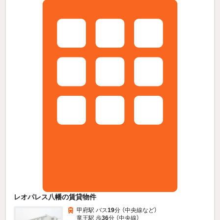
レオパレス八幡の賃貸物件
甲府駅 バス
19
分 （中央線
など
）
竜王駅 歩
36
分 （中央線）