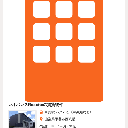
レオパレスRosetteの賃貸物件
甲府駅 バス
20
分 （中央線
など
）
山梨県甲斐市西八幡
2階建 / 18年4ヶ月 / 木造