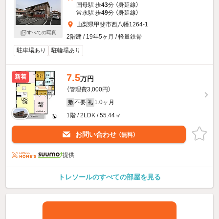
国母駅 歩
43
分 （身延線）
常永駅 歩
49
分 （身延線）
山梨県甲斐市西八幡1264-1
すべての写真
2階建 / 19年5ヶ月 / 軽量鉄骨
駐車場あり
駐輪場あり
7.5
新着
万円
（管理費3,000円）
不要
1.0ヶ月
敷
礼
1階 / 2LDK / 55.44㎡
お問い合わせ
（無料）
提供
トレソールのすべての部屋を見る