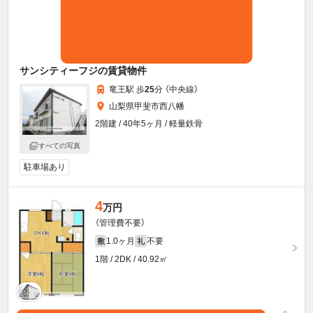
サンシティーフジの賃貸物件
竜王駅 歩
25
分 （中央線）
山梨県甲斐市西八幡
2階建 / 40年5ヶ月 / 軽量鉄骨
すべての写真
駐車場あり
4
万円
（管理費不要）
1.0ヶ月
不要
敷
礼
1階 / 2DK / 40.92㎡