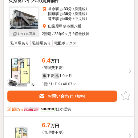
久持良ハイツCの賃貸物件
常永駅 歩
33
分 （身延線）
国母駅 歩
38
分 （身延線）
竜王駅 歩
48
分 （中央線）
山梨県甲斐市西八幡
2階建 / 23年9ヶ月 / 軽量鉄骨
すべての写真
駐車場あり
駐輪場あり
宅配ボックス
6.4
万円
（管理費不要）
不要
1.0ヶ月
敷
礼
1階 / 1LDK / 40.07㎡
お問い合わせ
（無料）
ほか提供
6.7
万円
（管理費不要）