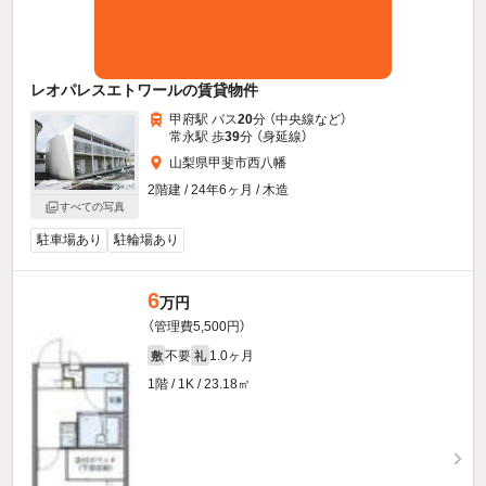
レオパレスエトワールの賃貸物件
甲府駅 バス
20
分 （中央線
など
）
常永駅 歩
39
分 （身延線）
山梨県甲斐市西八幡
2階建 / 24年6ヶ月 / 木造
すべての写真
駐車場あり
駐輪場あり
6
万円
（管理費5,500円）
不要
1.0ヶ月
敷
礼
1階 / 1K / 23.18㎡