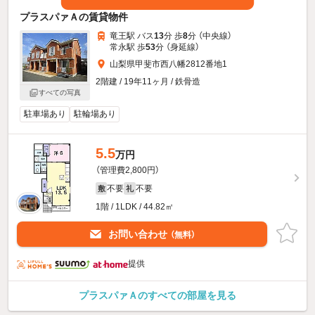
プラスパァＡの賃貸物件
竜王駅 バス
13
分 歩
8
分 （中央線）
常永駅 歩
53
分 （身延線）
山梨県甲斐市西八幡2812番地1
2階建 / 19年11ヶ月 / 鉄骨造
すべての写真
駐車場あり
駐輪場あり
5.5
万円
（管理費2,800円）
不要
不要
敷
礼
1階 / 1LDK / 44.82㎡
お問い合わせ
（無料）
提供
プラスパァＡのすべての部屋を見る