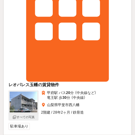
レオパレス玉幡の賃貸物件
甲府駅 バス
20
分 （中央線
など
）
竜王駅 歩
30
分 （中央線）
山梨県甲斐市西八幡
2階建 / 28年2ヶ月 / 鉄骨造
すべての写真
駐車場あり