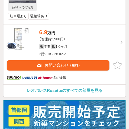
すべての写真
駐車場あり
駐輪場あり
6.9
万円
（管理費5,500円）
不要
1.0ヶ月
敷
礼
2階 / 1K / 28.02㎡
お問い合わせ
（無料）
ほか提供
レオパレスRosetteのすべての部屋を見る