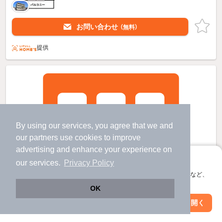
お問い合わせ
（無料）
提供
By using our services, you agree that we and
our
partners
use cookies to improve
advertising and enhance your experience on
アプリに切り替えて、サクサクお部屋探し
our services.
Privacy Policy
会員登録なしですぐ使える。マップ検索やお気に入り保存など、
アプリ限定の便利な機能が使えます！
OK
Web版で続行
アプリを開く
市区町村を変更
絞り込み条件を変更